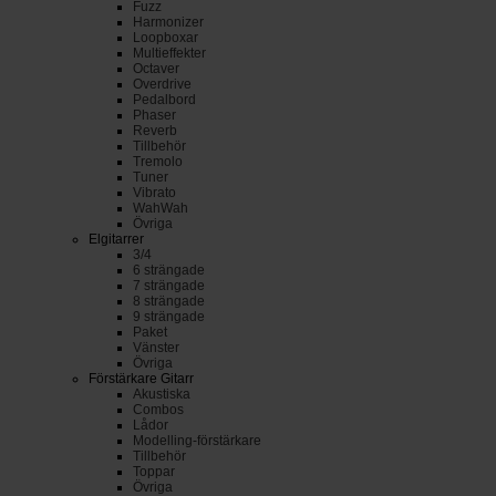
Fuzz
Harmonizer
Loopboxar
Multieffekter
Octaver
Overdrive
Pedalbord
Phaser
Reverb
Tillbehör
Tremolo
Tuner
Vibrato
WahWah
Övriga
Elgitarrer
3/4
6 strängade
7 strängade
8 strängade
9 strängade
Paket
Vänster
Övriga
Förstärkare Gitarr
Akustiska
Combos
Lådor
Modelling-förstärkare
Tillbehör
Toppar
Övriga