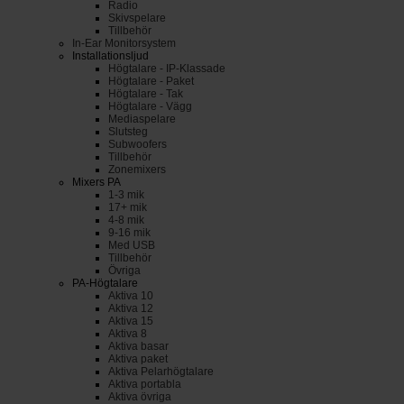
Radio
Skivspelare
Tillbehör
In-Ear Monitorsystem
Installationsljud
Högtalare - IP-Klassade
Högtalare - Paket
Högtalare - Tak
Högtalare - Vägg
Mediaspelare
Slutsteg
Subwoofers
Tillbehör
Zonemixers
Mixers PA
1-3 mik
17+ mik
4-8 mik
9-16 mik
Med USB
Tillbehör
Övriga
PA-Högtalare
Aktiva 10
Aktiva 12
Aktiva 15
Aktiva 8
Aktiva basar
Aktiva paket
Aktiva Pelarhögtalare
Aktiva portabla
Aktiva övriga