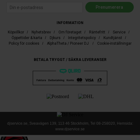
INFORMATION
Köpvillkor
/
Nyhetsbrev
/
Om företaget
/
Räntefritt
/
Service
/
Öppettider & karta
/
Djkurs
/
Integritetspolicy
/
Kundtjänst
/
Policy för cookies
/
AlphaTheta / Pioneer DJ
/
Cookie-inställningar
BETALA TRYGGT / SÄKRA LEVERANSER
djservice.se, Sveavägen 139, 113 46 Stockholm, Tel
08-258020
, Hemsida:
www.djservice.se