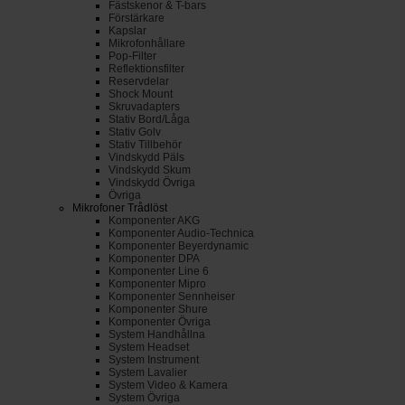
Fästskenor & T-bars
Förstärkare
Kapslar
Mikrofonhållare
Pop-Filter
Reflektionsfilter
Reservdelar
Shock Mount
Skruvadapters
Stativ Bord/Låga
Stativ Golv
Stativ Tillbehör
Vindskydd Päls
Vindskydd Skum
Vindskydd Övriga
Övriga
Mikrofoner Trådlöst
Komponenter AKG
Komponenter Audio-Technica
Komponenter Beyerdynamic
Komponenter DPA
Komponenter Line 6
Komponenter Mipro
Komponenter Sennheiser
Komponenter Shure
Komponenter Övriga
System Handhållna
System Headset
System Instrument
System Lavalier
System Video & Kamera
System Övriga