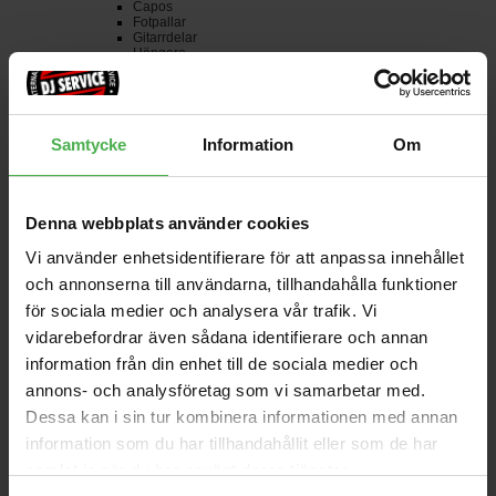
Capos
Fotpallar
Gitarrdelar
Hängare
Pickups
Plektrum
Programvara
Rengöring
Sliderör
Samtycke
Information
Om
Stolar
Ställ
Stämapparater
Övrigt
Western
Denna webbplats använder cookies
12 strängade
12 strängade Med Mik
3/4
Vi använder enhetsidentifierare för att anpassa innehållet
6 strängade
och annonserna till användarna, tillhandahålla funktioner
6 strängade Med Mik
Paket
för sociala medier och analysera vår trafik. Vi
Vänster
Vänster Med Mik
vidarebefordrar även sådana identifierare och annan
Övriga
information från din enhet till de sociala medier och
HI-FI
HiFi Kablar
annons- och analysföretag som vi samarbetar med.
Adapters
Audiokablar
Dessa kan i sin tur kombinera informationen med annan
Digitalkablar
Högtalarkablar
information som du har tillhandahållit eller som de har
Strömkablar
samlat in när du har använt deras tjänster.
Högtalare
Centerhögtalare