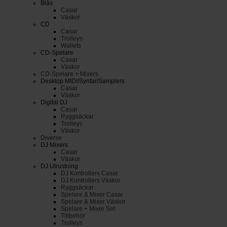
Blås
Casar
Väskor
CD
Casar
Trolleys
Wallets
CD-Spelare
Casar
Väskor
CD-Spelare + Mixers
Desktop MIDI/Syntar/Samplers
Casar
Väskor
Digital DJ
Casar
Ryggsäckar
Trolleys
Väskor
Diverse
DJ Mixers
Casar
Väskor
DJ Utrustning
DJ Kontrollers Casar
DJ Kontrollers Väskor
Ryggsäckar
Spelare & Mixer Casar
Spelare & Mixer Väskor
Spelare + Mixer Set
Tillbehör
Trolleys