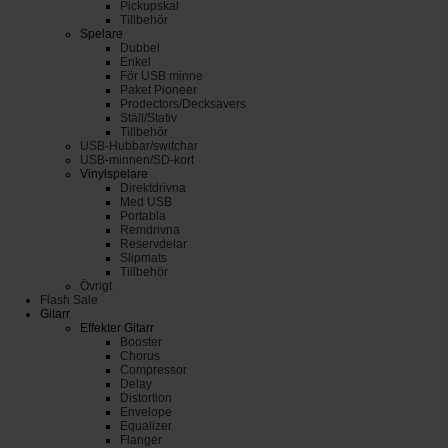
Pickupskal
Tillbehör
Spelare
Dubbel
Enkel
För USB minne
Paket Pioneer
Prodectors/Decksavers
Ställ/Stativ
Tillbehör
USB-Hubbar/switchar
USB-minnen/SD-kort
Vinylspelare
Direktdrivna
Med USB
Portabla
Remdrivna
Reservdelar
Slipmats
Tillbehör
Övrigt
Flash Sale
Gitarr
Effekter Gitarr
Booster
Chorus
Compressor
Delay
Distortion
Envelope
Equalizer
Flanger