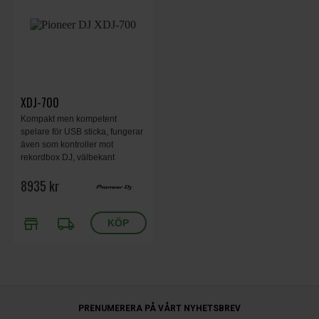
XDJ-700
Kompakt men kompetent
spelare för USB sticka, fungerar
även som kontroller mot
rekordbox DJ, välbekant
klubblayout, stor pekskärm,
8935 kr
jogghjul. pitch, loop, reloop,
master tempo, vinyl mode.
store
local_shipping
PRENUMERERA PÅ VÅRT NYHETSBREV