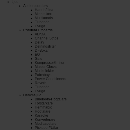
Ljud
Audiorecorders
Handhållna
Minneskort
Multikanals
Tillbehör
Övriga
Effekter/Outboards
AD/DA
Channel Strips
Delay
Delningsfilter
DI-Boxar
EQ
Gate
Kompressor/limiter
Master Clocks
Multieffekter
Patchbays
Power Conditioners
Reverb
Tillbehör
Övriga
Hemmaljud
Bluetooth-Högtalare
Förstärkare
Hemmabio
Högtalare
Karaoke
Konverterare
Mediaspelare
Pickuper/Nålar