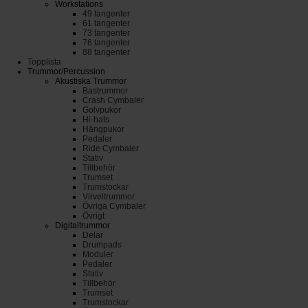
Workstations
49 tangenter
61 tangenter
73 tangenter
76 tangenter
88 tangenter
Topplista
Trummor/Percussion
Akustiska Trummor
Bastrummor
Crash Cymbaler
Golvpukor
Hi-hats
Hängpukor
Pedaler
Ride Cymbaler
Stativ
Tillbehör
Trumset
Trumstockar
Virveltrummor
Övriga Cymbaler
Övrigt
Digitaltrummor
Delar
Drumpads
Moduler
Pedaler
Stativ
Tillbehör
Trumset
Trumstockar