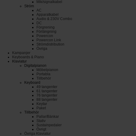
Mik/signalkabel
Ström
AC
Apparatkabel
Audio & 230V Combo
DC
Förgrening
Förlängning
Powercon
Powercon Link
Strömdistribution
Övriga
Kampanjer
Keyboards & Piano
Klaviatur
Digitalpianon
Möbelpianon
Portabla
Tillbehör
Keyboard
49 tangenter
61 tangenter
76 tangenter
88 tangenter
Keytar
Paket
Tillbehör
Pallar/Bänkar
Stativ
Sustainpedaler
Övrigt
Övriga Klaviatur