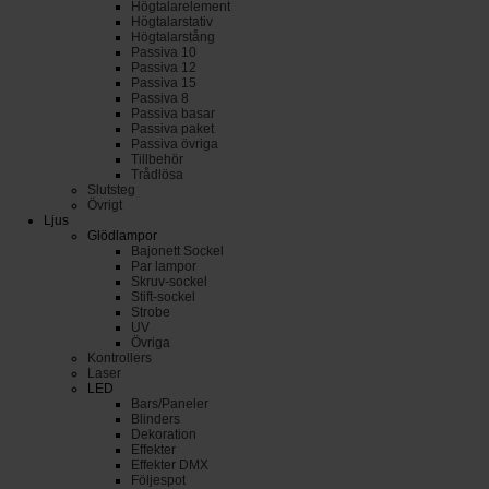
Högtalarelement
Högtalarstativ
Högtalarstång
Passiva 10
Passiva 12
Passiva 15
Passiva 8
Passiva basar
Passiva paket
Passiva övriga
Tillbehör
Trådlösa
Slutsteg
Övrigt
Ljus
Glödlampor
Bajonett Sockel
Par lampor
Skruv-sockel
Stift-sockel
Strobe
UV
Övriga
Kontrollers
Laser
LED
Bars/Paneler
Blinders
Dekoration
Effekter
Effekter DMX
Följespot