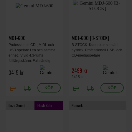
MDJ-600
MDJ-600 [B-STOCK]
Professionell CD-, MIDI- och
B-STOCK: Kundretur som är i
USB-spelare i en och samma
nyskick. Professionell USB- och
enhet. IVivid 4,3-tums
CD-mediaspelare
fullfärgsskärm. Fullständig
spårinformation finns tillgänglig,
2499 kr
3415 kr
inklusive BPM, Pitch, spårtitel,
tid och till och med vågformer i
3415 kr
full storlek.
store
local_shipping
store
local_shipping
Ibiza Sound
Flash Sale
Numark