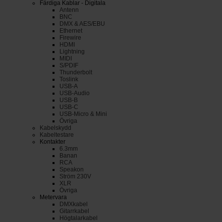
Färdiga Kablar - Digitala
Antenn
BNC
DMX & AES/EBU
Ethernet
Firewire
HDMI
Lightning
MIDI
S/PDIF
Thunderbolt
Toslink
USB-A
USB-Audio
USB-B
USB-C
USB-Micro & Mini
Övriga
Kabelskydd
Kabeltestare
Kontakter
6.3mm
Banan
RCA
Speakon
Ström 230V
XLR
Övriga
Metervara
DMXkabel
Gitarrkabel
Högtalarkabel