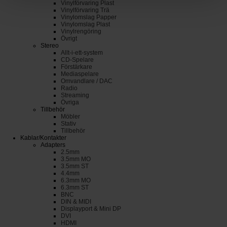
Vinylförvaring Plast
Vinylförvaring Trä
Vinylomslag Papper
Vinylomslag Plast
Vinylrengöring
Övrigt
Stereo
Allt-i-ett-system
CD-Spelare
Förstärkare
Mediaspelare
Omvandlare / DAC
Radio
Streaming
Övriga
Tillbehör
Möbler
Stativ
Tillbehör
Kablar/Kontakter
Adapters
2.5mm
3.5mm MO
3.5mm ST
4.4mm
6.3mm MO
6.3mm ST
BNC
DIN & MIDI
Displayport & Mini DP
DVI
HDMI