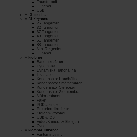
Thunderbolt
Tillbehör
USB
MIDI-Interface
MIDI-Keyboard
25 Tangenter
32 Tangenter
37 Tangenter
49 Tangenter
61 Tangenter
88 Tangenter
Mini Tangenter
Tillbehör
Mikrofoner
Bandmikrofoner
Dynamiska
Dynamiska Handhållna
Installation
Kondensator Handhållna
Kondensator Småmembran
Kondensator Stereopar
Kondensator Stormembran
Mätmikrofoner
Paket
PODcastpaket
Reportermikrofoner
Stereomikrofoner
USB & iOS
Video/Kamera & Shotgun
Övriga
Mikrofoner Tillbehör
Fantommatning