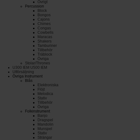
Övrigt
Percussion
Block
Bongos
Cajons
Chimes
Congas
Cowbells
Maracas
Shakers
Tamburiner
Tillbehör
Träblock
Övriga
Stolar/Thrones
U300 IEM U500 IEM
Utförsäljning
Övriga Instrument
Blås
Elektroniska
Flöjt
Melodica
Stativ
Tillbehör
Övriga
Folkinstrument
Banjo
Dragspel
Mandolin
Munspel
Stativ
Strängar