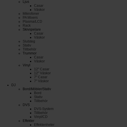
Ljus
Casar
Väskor
Mikrofoner
PA Mixers
Plasma/LCD
Rack
Skivspelare
Casar
Väskor
Slutsteg
Stativ
Tillbehör
Trummor
Casar
Väskor
Vinyl
12'' Casar
12'' Väskor
7'' Casar
7'' Väskor
DJ
Bord/Möbler/Stativ
Bord
Stativ
Tillbehör
DVS
DVS-System
Tillbehör
Vinyl/CD
Effekter
Effektenheter