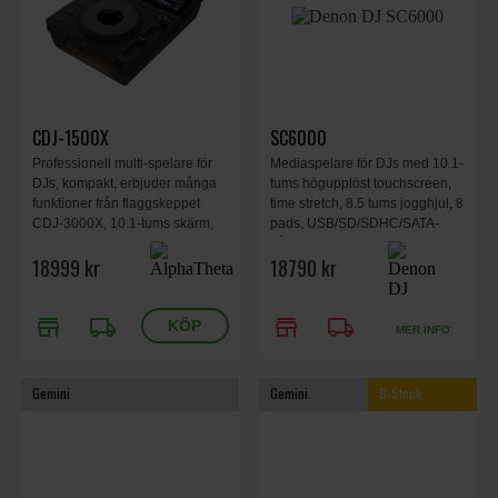
CDJ-1500X
SC6000
Professionell multi-spelare för
Mediaspelare för DJs med 10.1-
DJs, kompakt, erbjuder många
tums högupplöst touchscreen,
funktioner från flaggskeppet
time stretch, 8.5 tums jogghjul, 8
CDJ-3000X, 10.1-tums skärm,
pads, USB/SD/SDHC/SATA-
WiFi, NFC Touch Login,
hårddisk
18999 kr
18790 kr
StreamingDirectPlay, rekordbox
CloudDirectPlay, mellanstort
joghjul, 252 x 375 x 117 mm, 3.6
store
local_shipping
store
local_shipping
kg.
MER INFO
Gemini
Gemini
B-Stock