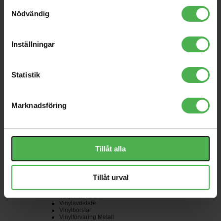
Samtyckesval
Golvhögtalare
Inbyggnadshögtalare
Nödvändig
Soundbars
Stativhögtalare
Subwoofers
Trådlösa/BT högtalare
Inställningar
Vägghögtalare
Övriga
Hörlurar
Hörlursförstärkare
In-Ear
Statistik
On-Ear
Over-Ear
Trådlösa
Skivspelare
Marknadsföring
Adapters/Stabilisatorer
Direktdrivna
Förstärkare/RIAA
Nålar
Pickuper
Remdrivna
Tillåt alla
Slipmats
Tillbehör
Övrigt
Skivtillbehör
CD-Förvaring
Tillåt urval
CD-Omslag
Tillbehör
Vinyl Innerfodral
Vinylavdelare
Vinylborstar
Vinylförvaring Metall