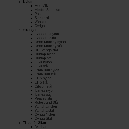
Nylon
Med Mik
Mindre Storlekar
Paket
Standard
Vänster
Övriga
Strängar
d'Addario nylon
d'Addario stål
Dean Markley nylon
Dean Markley stål
DR Strings stål
Dunlop nylon
Dunlop stål
Elixir nylon
Elixir stål
Ernie Ball nylon
Ernie Ball stål
GHS nylon
GHS stål
Gibson stål
Ibanez nylon
Ibanez stål
Peavey stål
Rotosound Stål
Yamaha nylon
Yamaha stål
Övriga Nylon
Övriga Stål
Tillbehör Gitarr
Axelband