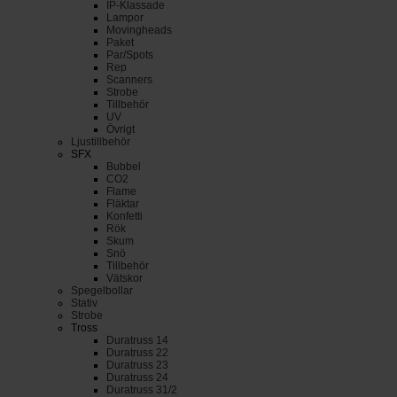
IP-Klassade
Lampor
Movingheads
Paket
Par/Spots
Rep
Scanners
Strobe
Tillbehör
UV
Övrigt
Ljustillbehör
SFX
Bubbel
CO2
Flame
Fläktar
Konfetti
Rök
Skum
Snö
Tillbehör
Vätskor
Spegelbollar
Stativ
Strobe
Tross
Duratruss 14
Duratruss 22
Duratruss 23
Duratruss 24
Duratruss 31/2