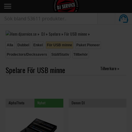
menu
»
DJ
»
Spelare
»
För USB minne
»
Alla
Dubbel
Enkel
För USB minne
Paket Pioneer
Prodectors/Decksavers
Ställ/Stativ
Tillbehör
Spelare För USB minne
Tillverkare »
AlphaTheta
Nyhet
Denon DJ