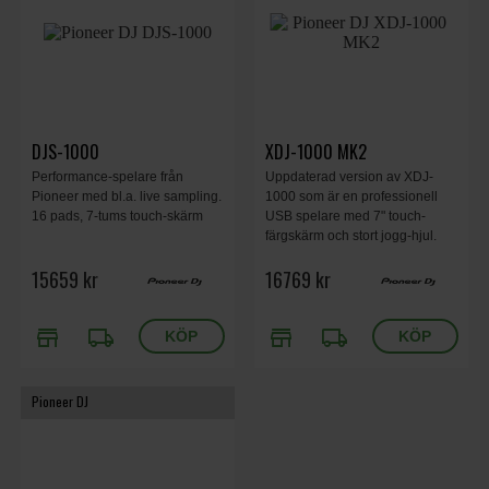
DJS-1000
XDJ-1000 MK2
Performance-spelare från
Uppdaterad version av XDJ-
Pioneer med bl.a. live sampling.
1000 som är en professionell
16 pads, 7-tums touch-skärm
USB spelare med 7" touch-
färgskärm och stort jogg-hjul.
Perfekt som en 3:e spelare i en
15659 kr
16769 kr
2000NXS2 eller 3000 setup. 8
Hot Cues, pitch, master tempo
store
local_shipping
store
local_shipping
Pioneer DJ