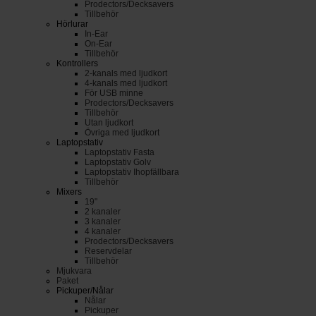
Prodectors/Decksavers
Tillbehör
Hörlurar
In-Ear
On-Ear
Tillbehör
Kontrollers
2-kanals med ljudkort
4-kanals med ljudkort
För USB minne
Prodectors/Decksavers
Tillbehör
Utan ljudkort
Övriga med ljudkort
Laptopstativ
Laptopstativ Fasta
Laptopstativ Golv
Laptopstativ Ihopfällbara
Tillbehör
Mixers
19"
2 kanaler
3 kanaler
4 kanaler
Prodectors/Decksavers
Reservdelar
Tillbehör
Mjukvara
Paket
Pickuper/Nålar
Nålar
Pickuper