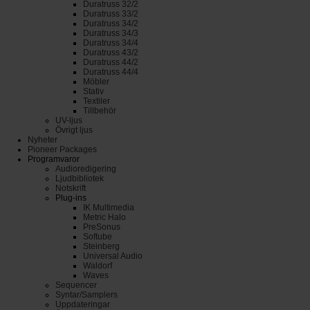
Duratruss 32/2
Duratruss 33/2
Duratruss 34/2
Duratruss 34/3
Duratruss 34/4
Duratruss 43/2
Duratruss 44/2
Duratruss 44/4
Möbler
Stativ
Textiler
Tillbehör
UV-ljus
Övrigt ljus
Nyheter
Pioneer Packages
Programvaror
Audioredigering
Ljudbibliotek
Notskrift
Plug-ins
IK Multimedia
Metric Halo
PreSonus
Softube
Steinberg
Universal Audio
Waldorf
Waves
Sequencer
Syntar/Samplers
Uppdateringar