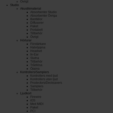
Övrigt
Studio
Akustikmaterial
Absorbenter Studio
Absorbenter Övriga
Basfällor
Diffusorer
Paket
Portabelt
Tillbehör
Övrigt
Hörlurar
Förstärkare
Halvöppna
Headset
In-Ear
Slutna
Tillbehör
Trådlösa
Öppna
Kontrollers/Samplers
Kontrollers med ljud
Kontrollers utan ljud
Prodectors/Decksavers
Samplers
Tillbehör
Ljudkort
Firewire
iOS
Med MIDI
Paket
PCI