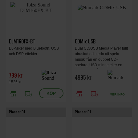
DJM160FX-BT
CDMix USB
DJ-Mixer med Bluetooth, USB
Dual CD/USB Media Player fullt
och DSP-effekter
utrustad och redo att spela
musik från en dubbel CD-
spelare, USB-minne eller en
RCA-aux-ingång.
799 kr
4995 kr
1525 kr
store
local_shipping
store
local_shipping
MER INFO
Pioneer DJ
Pioneer DJ