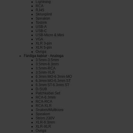
Lightning
RCA
RJ45
Skruvplint
Speakon
Toslink
USB-A
USB-C
USB-Micro & Mini
VGA
XLR 3-pin
XLR 5-pin
Övriga
Färdiga kablar - Analoga
3.5mm-3.5mm
3.5mm-6.3mm
3.5mm-RCA
3.5mm-XLR
6.3mm MO-6.3mm MO
6.3mm MO-6.3mm ST
6.3mm ST-6.3mm ST
D-SUB
Patchkabel Set
RCA-6.3mm
RCA-RCA
RCA-XLR
Snakes/Multicore
Speakon
Ström 230V
XLR-6.3mm
XLR-XLR
Övriga