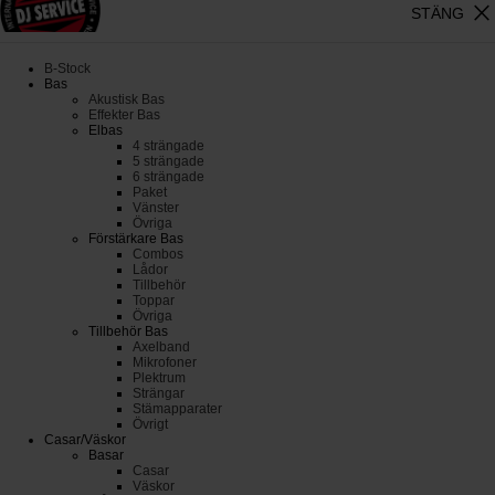
close
STÄNG
B-Stock
Bas
Akustisk Bas
Effekter Bas
Elbas
4 strängade
5 strängade
6 strängade
Paket
Vänster
Övriga
Förstärkare Bas
Combos
Lådor
Tillbehör
Toppar
Övriga
Tillbehör Bas
Axelband
Mikrofoner
Plektrum
Strängar
Stämapparater
Övrigt
Casar/Väskor
Basar
Casar
Väskor