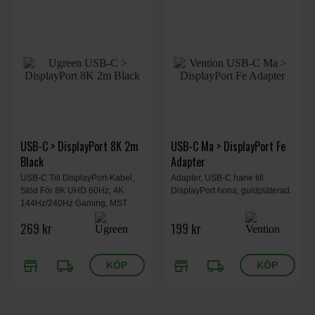
USB-C > DisplayPort 8K 2m
USB-C Ma > DisplayPort Fe
Black
Adapter
USB-C Till DisplayPort-Kabel,
Adapter, USB-C hane till
Stöd För 8K UHD 60Hz, 4K
DisplayPort hona, guldpläterad.
144Hz/240Hz Gaming, MST
Daisy Chaining,
269 kr
199 kr
Aluminiumhölje, Flätad Kabel,
EMC-Skärmning, 2 m Längd.
store
local_shipping
store
local_shipping