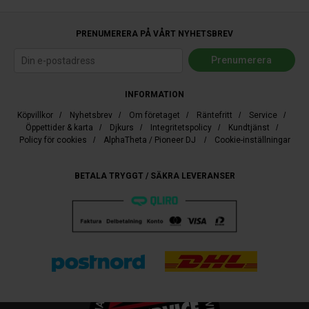
PRENUMERERA PÅ VÅRT NYHETSBREV
INFORMATION
Köpvillkor
/
Nyhetsbrev
/
Om företaget
/
Räntefritt
/
Service
/
Öppettider & karta
/
Djkurs
/
Integritetspolicy
/
Kundtjänst
/
Policy för cookies
/
AlphaTheta / Pioneer DJ
/
Cookie-inställningar
BETALA TRYGGT / SÄKRA LEVERANSER