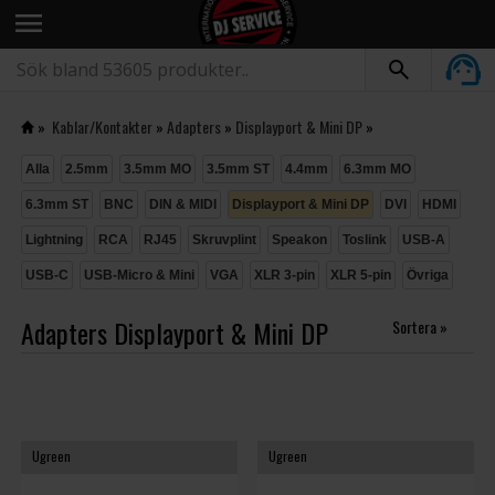
menu
»
Kablar/Kontakter
»
Adapters
»
Displayport & Mini DP
»
Alla
2.5mm
3.5mm MO
3.5mm ST
4.4mm
6.3mm MO
6.3mm ST
BNC
DIN & MIDI
Displayport & Mini DP
DVI
HDMI
Lightning
RCA
RJ45
Skruvplint
Speakon
Toslink
USB-A
USB-C
USB-Micro & Mini
VGA
XLR 3-pin
XLR 5-pin
Övriga
Adapters Displayport & Mini DP
Sortera »
Ugreen
Ugreen