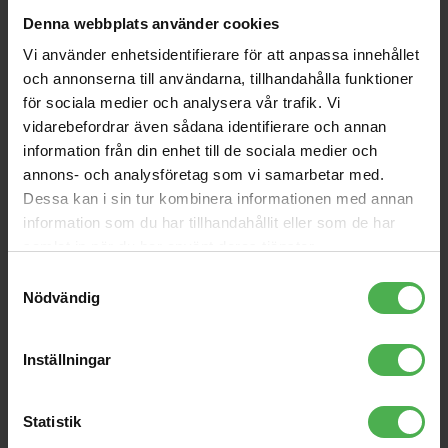
Denna webbplats använder cookies
Vi använder enhetsidentifierare för att anpassa innehållet
och annonserna till användarna, tillhandahålla funktioner
för sociala medier och analysera vår trafik. Vi
vidarebefordrar även sådana identifierare och annan
information från din enhet till de sociala medier och
annons- och analysföretag som vi samarbetar med.
USB-adapter USB-C Male >
USB-C 3.2 Gen1 Ma >
Dessa kan i sin tur kombinera informationen med annan
DisplayPort Female
DisplayPort Fe 0.2m
information som du har tillhandahållit eller som de har
Konvertera en USB-C-port till en
Konvertera en USB-C-port till en
samlat in när du har använt deras tjänster.
Display-port med den här USB
Displayport med den här USB
Samtyckesval
3.2 Gen 1-adaptern. Gör att du
3.2 Gen 1-adaptern. Gör att du
Nödvändig
kan ansluta en skärm till din
kan ansluta en skärm till din
379 kr
279 kr
bärbara dator.
bärbara dator
Inställningar
store
local_shipping
store
local_shipping
Statistik
Nedis
Nedis