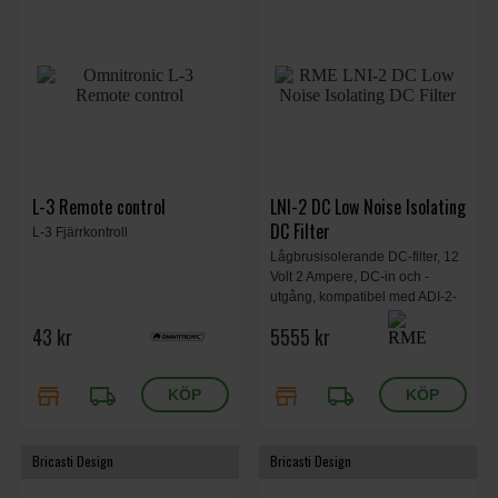
L-3 Remote control
LNI-2 DC Low Noise Isolating
DC Filter
L-3 Fjärrkontroll
Lågbrusisolerande DC-filter, 12
Volt 2 Ampere, DC-in och -
utgång, kompatibel med ADI-2-
serien och andra RME-enheter.
43 kr
5555 kr
Rekommenderas inte för ADI-
2/4 Pro SE. 80 x 30 x 123 mm,
605 g.
store
local_shipping
store
local_shipping
Bricasti Design
Bricasti Design