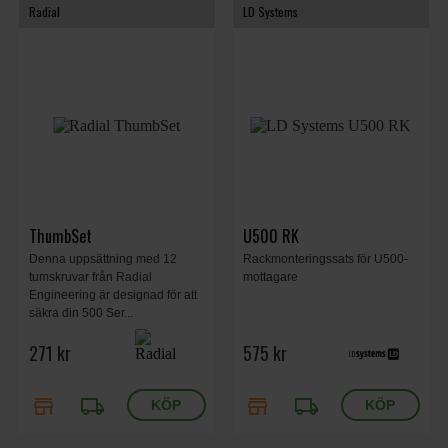
Radial
LD Systems
ThumbSet
U500 RK
Denna uppsättning med 12
Rackmonteringssats för U500-
tumskruvar från Radial
mottagare
Engineering är designad för att
säkra din 500 Ser...
271 kr
575 kr
store
local_shipping
store
local_shipping