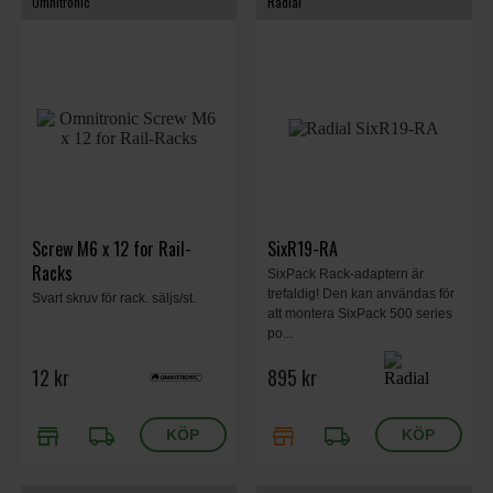
Omnitronic
Radial
Screw M6 x 12 for Rail-
SixR19-RA
Racks
SixPack Rack-adaptern är
trefaldig! Den kan användas för
Svart skruv för rack. säljs/st.
att montera SixPack 500 series
po...
12 kr
895 kr
store
local_shipping
store
local_shipping