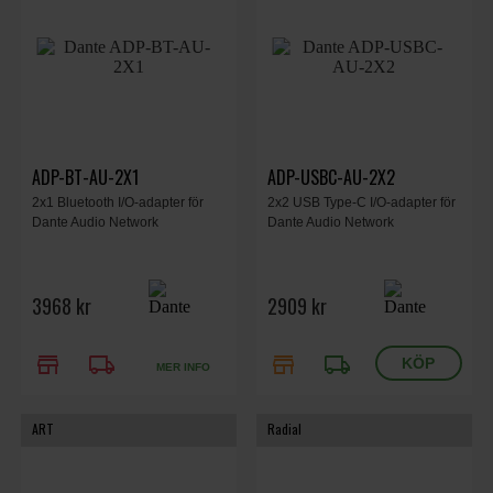
ADP-BT-AU-2X1
ADP-USBC-AU-2X2
2x1 Bluetooth I/O-adapter för
2x2 USB Type-C I/O-adapter för
Dante Audio Network
Dante Audio Network
3968 kr
2909 kr
store
local_shipping
store
local_shipping
MER INFO
ART
Radial