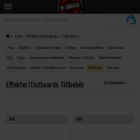
menu
»
Ljud
»
Effekter/Outboards
»
Tillbehör
»
Alla
AD/DA
Channel Strips
Delay
Delningsfilter
DI-Boxar
EQ
Gate
Kompressor/limiter
Master Clocks
Multieffekter
Patchbays
Power Conditioners
Reverb
Tillbehör
Övriga
Effekter/Outboards Tillbehör
Artikelnamn »
RME
RME