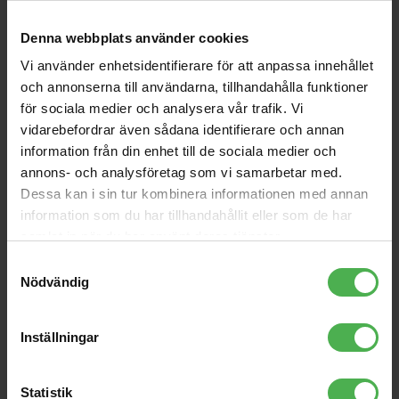
Denna webbplats använder cookies
Vi använder enhetsidentifierare för att anpassa innehållet
och annonserna till användarna, tillhandahålla funktioner
för sociala medier och analysera vår trafik. Vi
vidarebefordrar även sådana identifierare och annan
information från din enhet till de sociala medier och
annons- och analysföretag som vi samarbetar med.
Mounting Bracket
Mounting Plate
Dessa kan i sin tur kombinera informationen med annan
Lake People monteringsfäste,
Lake People monteringsplatta
information som du har tillhandahållit eller som de har
par, passar G103, G105, G108,
passar G103, G105, G108, G111
G111
samlat in när du har använt deras tjänster.
Samtyckesval
979 kr
699 kr
Nödvändig
store
local_shipping
store
local_shipping
MER INFO
MER INFO
Inställningar
Cranborne Audio
PreSonus
Statistik