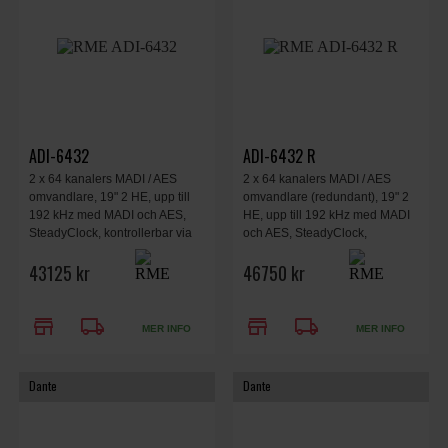
ADI-6432
ADI-6432 R
2 x 64 kanalers MADI / AES
2 x 64 kanalers MADI / AES
omvandlare, 19" 2 HE, upp till
omvandlare (redundant), 19" 2
192 kHz med MADI och AES,
HE, upp till 192 kHz med MADI
SteadyClock, kontrollerbar via
och AES, SteadyClock,
MIDI, skickar MIDI via MADI,
kontrollerbar via MIDI, skickar
43125 kr
46750 kr
RS232 via MADI, statusdisplay
MIDI via MADI, RS232 via MADI,
för MADI och AES
statusdisplay för MADI och AES.
store
local_shipping
store
local_shipping
MER INFO
MER INFO
Dante
Dante