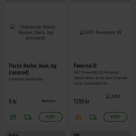
Plastic Washer, black, big
Powermix III
(recessed)
ART PowerMIX III Personal
Stereo Mixer är en liten 3-kanals
U-formad plastbricka
mixer, användbar för...
8 kr
1399 kr
store
local_shipping
store
local_shipping
Radial
RME