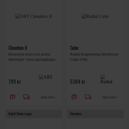
Cleanbox II
Cube
Eliminerar brum och andra
Radial Engineering Workhorse
störningar i dina signalgångar....
Cube 3-Mo...
799 kr
5384 kr
store
local_shipping
store
local_shipping
MER INFO
MER INFO
Solid State Logic
Showtec