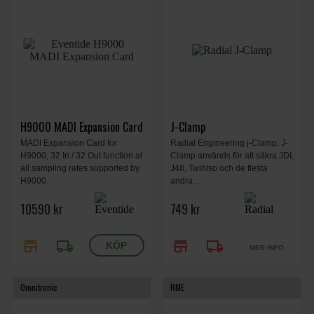
H9000 MADI Expansion Card
J-Clamp
MADI Expansion Card for
Radial Engineering j-Clamp, J-
H9000, 32 In / 32 Out function at
Clamp används för att säkra JDI,
all sampling rates supported by
J48, TwinIso och de flesta
H9000.
andra...
10590 kr
749 kr
store
local_shipping
store
local_shipping
MER INFO
Omnitronic
RME