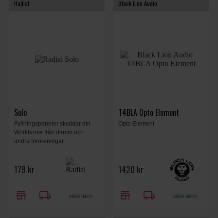
Radial
Black Lion Audio
Solo
T4BLA Opto Element
Fyllningspaneler skyddar din
Opto Element
Workhorse från damm och
andra föroreningar.
179 kr
1420 kr
store
local_shipping
store
local_shipping
MER INFO
MER INFO