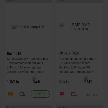
Reamp HP
RME-UNIRACK
Kompakt passiv Reamping-box,
Rackmontering för alla RME
Transformatorisolerad krets,
9,5-tums enheter såsom
1/4"- och 3,5 mm-ingångar,
Multiface 2, Fireface 400,
Justerbar nivåkontroll, Ingen
Fireface UC, Fireface UCX,
extern ström krävs, Mått 117 ×
Fireface UCX II, QuadMic 2,
1352 kr
675 kr
48 × 38 mm, Vikt 0,256 kg.
MADIface XT, ADI-2, ADI-2 FS,
ADI-2 Pro, ADI-2 Pro FS, ADI-2
Pro FS BE and AVB Tool.
store
local_shipping
store
local_shipping
MER INFO