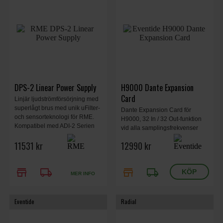
DPS-2 Linear Power Supply
H9000 Dante Expansion
Card
Linjär ljudströmförsörjning med
superlågt brus med unik uFilter-
Dante Expansion Card för
och sensorteknologi för RME.
H9000, 32 In / 32 Out-funktion
Kompatibel med ADI-2 Serien
vid alla samplingsfrekvenser
och alla andra RME Enheter.
som stöds av H9000.
11531 kr
12990 kr
130 x 44 x 205 mm, 1.89 kg.
store
local_shipping
store
local_shipping
MER INFO
Eventide
Radial