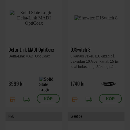
Delta-Link MADI OptiCoax
DJSwitch 8
Delta-Link MADI OptiCoax
8 kanals växel. IEC-uttag på
baksidan 10 A per kanal. 15 En
total belastning. Säkring på...
6999 kr
1740 kr
store
local_shipping
store
local_shipping
RME
Eventide