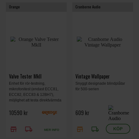
Orange
Cranborne Audio
Valve Tester MkII
Vintage Wallpaper
Enhet för rör-testning,
Snyggt designade blindplåtar
mikrofonitest (endast ECC81,
för 500-serien
ECC82, ECC83 & 12BH7),
möjlighet att testa direktvärmda
rör med expansionsmodul, alla
10590 kr
609 kr
rör testade under högre ström,
förbättrade test uttag, skrovlig
design.
store
local_shipping
store
local_shipping
MER INFO