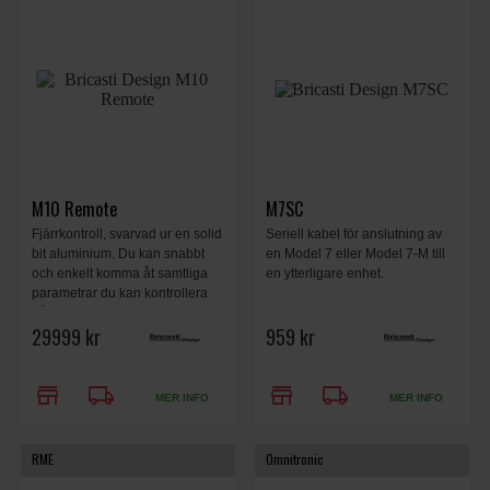
M10 Remote
M7SC
Fjärrkontroll, svarvad ur en solid
Seriell kabel för anslutning av
bit aluminium. Du kan snabbt
en Model 7 eller Model 7-M till
och enkelt komma åt samtliga
en ytterligare enhet.
parametrar du kan kontrollera
på antingen M7 eller M7M
29999 kr
959 kr
enheten. Fjärrkontrollen kan
kontrollera upp till 8 st
reverbenheter och är fullt
store
local_shipping
store
local_shipping
surroundkompatibel.
MER INFO
MER INFO
RME
Omnitronic