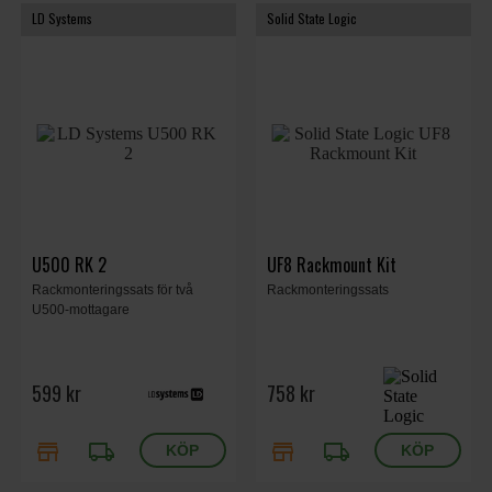
LD Systems
Solid State Logic
U500 RK 2
UF8 Rackmount Kit
Rackmonteringssats för två
Rackmonteringssats
U500-mottagare
599 kr
758 kr
store
local_shipping
store
local_shipping