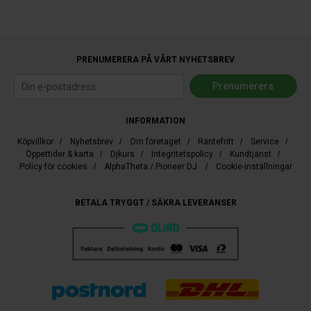
PRENUMERERA PÅ VÅRT NYHETSBREV
INFORMATION
Köpvillkor
/
Nyhetsbrev
/
Om företaget
/
Räntefritt
/
Service
/
Öppettider & karta
/
Djkurs
/
Integritetspolicy
/
Kundtjänst
/
Policy för cookies
/
AlphaTheta / Pioneer DJ
/
Cookie-inställningar
BETALA TRYGGT / SÄKRA LEVERANSER