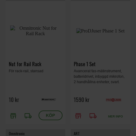
Nut for Rail Rack
Phase 1 Set
För rack-rail, stansad
Avancerat fas-mätinstrument,
batteridrivet, inbyggd mikrofon,
2 handhållna enheter, svart.
10 kr
1590 kr
store
local_shipping
store
local_shipping
MER INFO
Omnitronic
ART