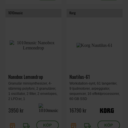
1010music
Korg
Nanobox Lemondrop
Nautilus-61
Granulär minisynthesizer, 4-
Workstation-synt, 61 tangenter,
stämmig polyfoni, 2 granulärer,
9 ljudmotorer, arpeggiator,
1 oscillator, 2 filter, 2 envelopes,
sequencer, 16 effektprocessorer,
2 LFO:er, 1
60 GB SSD
modulationssekvenserare, 2"
3950 kr
16790 kr
pekskärm, 2 rattar, 4 knappar, 6
effekter. MicroSD-kort, extern
ljudingång, USB-C, MIDI,
store
local_shipping
store
local_shipping
95x76x38 mm, 0,11 kg.