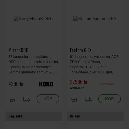
MicroKORG
Fantom 6 EX
37 tangenter, anslagkänslig,
61 tangenters synthesizer, ACB,
DSP-baserad arkitektur, 4 röster,
ZEN-Core, V-Piano,
2 parter, mikrofon medföljer.
SuperNATURAL, Virtual
Samma ljudmotor som MS2000,
ToneWheel, över 7000 ljud,
men mindre och mer lättanvänt
massivt effektbibliotek, Master
37986 kr
4390 kr
format. Inbyggd 8-bands
FX processor, professionell
vocoder.
sequencing, avancerad
49860 kr
sampling, 16x3 audio/MIDI USB
store
local_shipping
store
local_shipping
interface, 1084x403x106mm,
15.3 kg.
Sequential
Roland