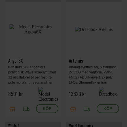
Argon8X
Artemis
8-rösters 61-Tangenters
Analog synthesizer, 6 stämmor,
polyfonisk Wavetable-synt med
2x VCO med vågform, PWM,
32 oscillatorer (4 per röst). 2-
FM, 2x ADSR-kuvert. 2x poly
pole morphing resonansfilter
LFOs, Stereoeffekter från
(från lågpass, via bandpass till
Sinevibes, 2x ADSR-kuvert. 2x
8501 kr
13823 kr
högpass).
poly LFOs. Effekter från
Sinevibes. Sequencer, Arp,
polyfonisk aftertouch, 375 x 185
store
local_shipping
store
local_shipping
x 55 mm, 2,3 kg.
Waldorf
Modal Electronics