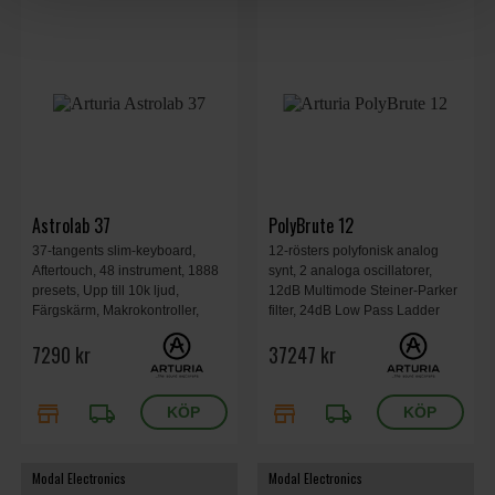
Astrolab 37
PolyBrute 12
37-tangents slim-keyboard,
12-rösters polyfonisk analog
Aftertouch, 48 instrument, 1888
synt, 2 analoga oscillatorer,
presets, Upp till 10k ljud,
12dB Multimode Steiner-Parker
Färgskärm, Makrokontroller,
filter, 24dB Low Pass Ladder
Insert-FX, Layer/split, MIDI I/O,
filter, Filter Drive, 12x32
7290 kr
37247 kr
USB-C, Bluetooth-ljud, WiFi,
modulations-matrix , 64 stegs
Arp, Chord & Scale-lägen, 515
sequenser, Full Touch teknologi,
mm x 214 mm x 59 mm, 1.95 kg.
972x380x157mm, 22,8kg.
store
local_shipping
store
local_shipping
Modal Electronics
Modal Electronics