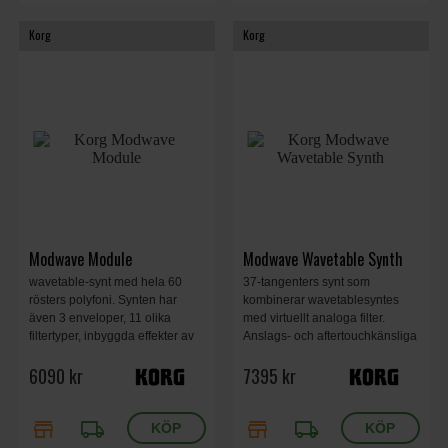
Korg
Korg
Modwave Module
Modwave Wavetable Synth
wavetable-synt med hela 60
37-tangenters synt som
rösters polyfoni. Synten har
kombinerar wavetablesyntes
även 3 enveloper, 11 olika
med virtuellt analoga filter.
filtertyper, inbyggda effekter av
Anslags- och aftertouchkänsliga
hög kvalitet samt en polyfonisk
tangenter, 32 toners polyfoni
6090 kr
7395 kr
16-stegs sequencer. 483 x 172 x
och Kaoss Physics för
107 mm, 1.7 kg.
avancerad effektläggning.
store
local_shipping
store
local_shipping