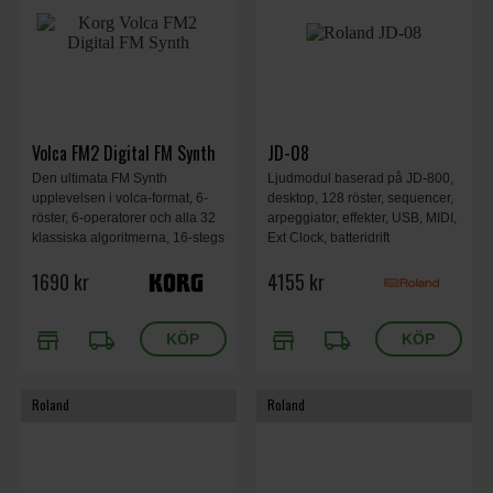
Volca FM2 Digital FM Synth
JD-08
Den ultimata FM Synth
Ljudmodul baserad på JD-800,
upplevelsen i volca-format, 6-
desktop, 128 röster, sequencer,
röster, 6-operatorer och alla 32
arpeggiator, effekter, USB, MIDI,
klassiska algoritmerna, 16-stegs
Ext Clock, batteridrift
loop-sequencer, effekter och en
1690 kr
4155 kr
kraftfull arpeggiator
store
local_shipping
store
local_shipping
Roland
Roland