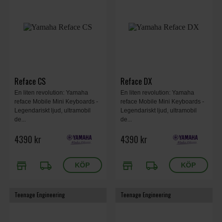
Reface CS
Reface DX
En liten revolution: Yamaha
En liten revolution: Yamaha
reface Mobile Mini Keyboards -
reface Mobile Mini Keyboards -
Legendariskt ljud, ultramobil
Legendariskt ljud, ultramobil
de...
de...
4390 kr
4390 kr
store
local_shipping
store
local_shipping
Teenage Engineering
Teenage Engineering