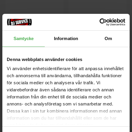
Samtycke
Information
Om
MiniFreak Hybrid
Minilogue-xd [B-STOCK]
Denna webbplats använder cookies
Synthesizer [B-STOCK]
[B-STOCK] Kundretur som är i
Vi använder enhetsidentifierare för att anpassa innehållet
nyskick. Endast uppackad och
[B-STOCK] Kundretur som är i
testad. Full garanti.
och annonserna till användarna, tillhandahålla funktioner
nyskick. Endast uppackad och
Orginalkartong.
testad. Full garanti.
för sociala medier och analysera vår trafik. Vi
Orginalkartong. Kartong lite
5399 kr
5799 kr
vidarebefordrar även sådana identifierare och annan
skadad
6795 kr
7295 kr
information från din enhet till de sociala medier och
annons- och analysföretag som vi samarbetar med.
store
local_shipping
store
local_shipping
Dessa kan i sin tur kombinera informationen med annan
information som du har tillhandahållit eller som de har
Akai
Akai
samlat in när du har använt deras tjänster.