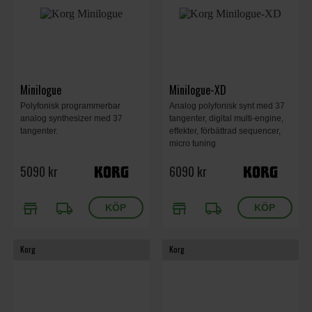
Minilogue
Minilogue-XD
Polyfonisk programmerbar
Analog polyfonisk synt med 37
analog synthesizer med 37
tangenter, digital multi-engine,
tangenter.
effekter, förbättrad sequencer,
micro tuning
5090 kr
6090 kr
store
local_shipping
store
local_shipping
Korg
Korg