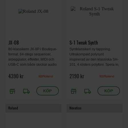
JX-08
S-1 Tweak Synth
80-klassikern JX-8P i Boutique-
Syntklassikeri ny tappning.
format. 64-stegs sequencer,
Ultrakompakt polysynt
arpeggiator, effekter, MIDI och
inspirerad av den klassiska SH-
USB-C som både skickar audio
101, 4 rösters polyfoni. Spela in,
och MIDI. PG-800-
addera arpeggios och effekter,
4390 kr
2190 kr
programmeringsfunktioner,
kontrollera filter och enveloper.
kompatibel med DK-01.
Laddbart batteri, USB-C.
store
local_shipping
store
local_shipping
Roland
Novation