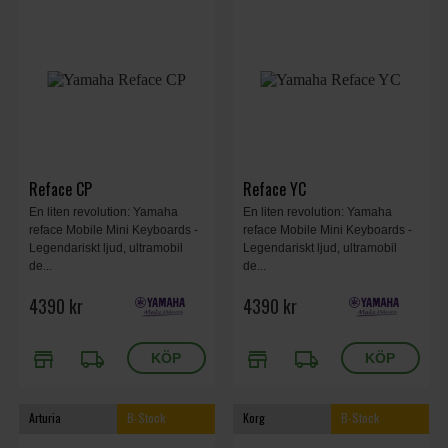
Reface CP
Reface YC
En liten revolution: Yamaha
En liten revolution: Yamaha
reface Mobile Mini Keyboards -
reface Mobile Mini Keyboards -
Legendariskt ljud, ultramobil
Legendariskt ljud, ultramobil
de...
de...
4390 kr
4390 kr
store
local_shipping
store
local_shipping
Arturia
B-Stock
Korg
B-Stock