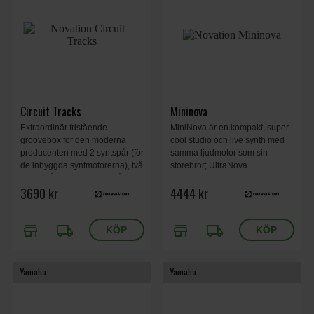
Circuit Tracks
Mininova
Extraordinär fristående
MiniNova är en kompakt, super-
groovebox för den moderna
cool studio och live synth med
producenten med 2 syntspår (för
samma ljudmotor som sin
de inbyggda syntmotorerna), två
storebror; UltraNova.
MIDI-spår och fyra trumspår.
3690 kr
4444 kr
Sequenser, inbyggda effekter,
uppladdningsbart batteri.
store
local_shipping
store
local_shipping
Yamaha
Yamaha