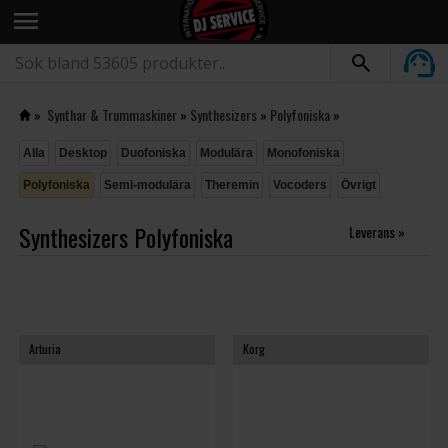
menu
»
Synthar & Trummaskiner
»
Synthesizers
»
Polyfoniska
»
Alla
Desktop
Duofoniska
Modulära
Monofoniska
Polyfoniska
Semi-modulära
Theremin
Vocoders
Övrigt
Synthesizers Polyfoniska
Leverans »
Arturia
Korg