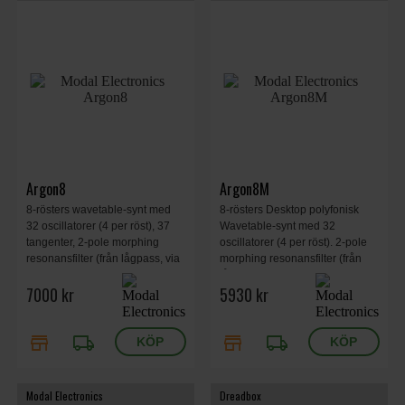
Argon8
Argon8M
8-rösters wavetable-synt med
8-rösters Desktop polyfonisk
32 oscillatorer (4 per röst), 37
Wavetable-synt med 32
tangenter, 2-pole morphing
oscillatorer (4 per röst). 2-pole
resonansfilter (från lågpass, via
morphing resonansfilter (från
bandpass till högpass).
lågpass, via bandpass till
7000 kr
5930 kr
högpass).
store
local_shipping
store
local_shipping
Modal Electronics
Dreadbox