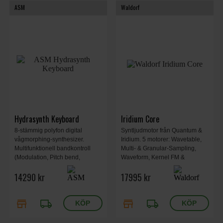
ASM
Waldorf
Hydrasynth Keyboard
Iridium Core
8-stämmig polyfon digital
Syntljudmotor från Quantum &
vågmorphing-synthesizer.
Iridium. 5 motorer: Wavetable,
Multifunktionell bandkontroll
Multi- & Granular-Sampling,
(Modulation, Pitch bend,
Waveform, Kernel FM &
Theremin-läge). 3 oscillatorer
Resonator.
14290 kr
17995 kr
per röst med totalt 4 mutatorer. 3
röstlägen inklusive poly, mono
och unison.
store
local_shipping
store
local_shipping