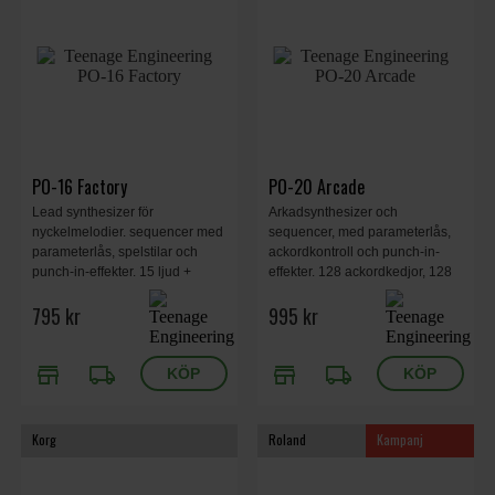
PO-16 Factory
PO-20 Arcade
Lead synthesizer för
Arkadsynthesizer och
nyckelmelodier. sequencer med
sequencer, med parameterlås,
parameterlås, spelstilar och
ackordkontroll och punch-in-
punch-in-effekter. 15 ljud +
effekter. 128 ackordkedjor, 128
mikrotrumma, 16 punch-in-
mönsterkedjor, 16 ljud, 16
795 kr
995 kr
effekter, 16 punch-in-arpeggio-
punch-in-effekter,
och ackordspelsstilar, 16
stegmultiplikator.
mönsterkedjor.
store
local_shipping
store
local_shipping
Korg
Roland
Kampanj