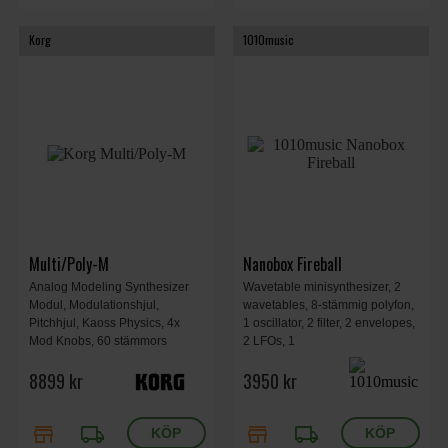
Korg
1010music
Multi/Poly-M
Nanobox Fireball
Analog Modeling Synthesizer
Wavetable minisynthesizer, 2
Modul, Modulationshjul,
wavetables, 8-stämmig polyfon,
Pitchhjul, Kaoss Physics, 4x
1 oscillator, 2 filter, 2 envelopes,
Mod Knobs, 60 stämmors
2 LFOs, 1
polyfoni, 4x Envelopes, 5x
modulationssekvenserare. 2”
8899 kr
3950 kr
LFOs, Aftertouch och Poly
pekskärm, 2 rattar, 4 knappar. 6
Aftertouch, 4-bands parametrisk
effekter. MicroSD-kort, Extern
EQ, 483 x 172 x 107 mm, 1,7 kg.
ingång, USB-C, MIDI, 95 x 76 x
store
local_shipping
store
local_shipping
38 mm, 0,11 kg.