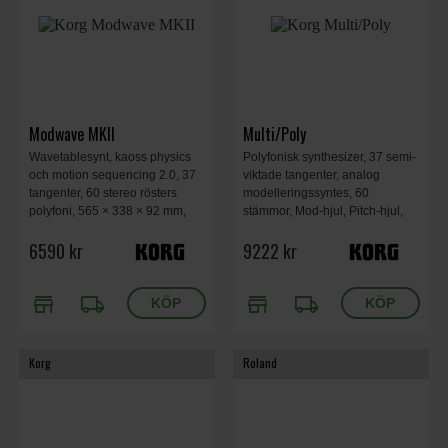
Modwave MKII
Multi/Poly
Wavetablesynt, kaoss physics
Polyfonisk synthesizer, 37 semi-
och motion sequencing 2.0, 37
viktade tangenter, analog
tangenter, 60 stereo rösters
modelleringssyntes, 60
polyfoni, 565 × 338 × 92 mm,
stämmor, Mod-hjul, Pitch-hjul,
2,9 kg
Kaoss Physics, effekter, 4x Mod-
6590 kr
9222 kr
knoppar, Motion Sequencing
2.0, 566 x 319 x 93 mm, 3,5 kg.
store
local_shipping
store
local_shipping
Korg
Roland