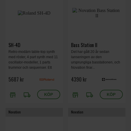
SH-4D
Bass Station II
Retro-modärn table-top synth
Det har gått 20 år sedan
med röster, 4 part synth med 11
lanseringen av den
oscillator-modeller, 1 parts
ursprungliga basstationen, och
trummor och sequenser. Ett
Novation firar...
kraftpaket med massiva effekter
5687 kr
4390 kr
i portabel design.
store
local_shipping
store
local_shipping
Novation
Novation