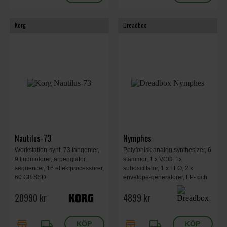
Korg
Dreadbox
Nautilus-73
Nymphes
Workstation-synt, 73 tangenter,
Polyfonisk analog synthesizer, 6
9 ljudmotorer, arpeggiator,
stämmor, 1 x VCO, 1x
sequencer, 16 effektprocessorer,
suboscillator, 1 x LFO, 2 x
60 GB SSD
envelope-generatorer, LP- och
HP-filter per stämma, 6x olika
20990 kr
4899 kr
spellägen, digitalt reverb, MPE-
stöd, 98 presets, USB-driven,
240 x 125 x 38 mm, 0,85 kg.
store
local_shipping
store
local_shipping