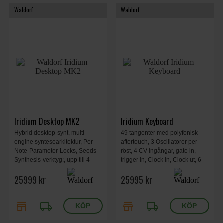
Waldorf
Waldorf
Iridium Desktop MK2
Iridium Keyboard
Hybrid desktop-synt, multi-
49 tangenter med polyfonisk
engine syntesearkitektur, Per-
aftertouch, 3 Oscillatorer per
Note-Parameter-Locks, Seeds
röst, 4 CV ingångar, gate in,
Synthesis-verktyg:, upp till 4-
trigger in, Clock in, Clock ut, 6
lagers multitimbralitet, 128-
makro-knappar, 2GB minne,
25999 kr
25995 kr
stämmors polyfoni, CV, MIDI 2.0-
master kompressor
kompatibilitet. 440 x 305 x 85
mm, 4.8 kg.
store
local_shipping
store
local_shipping