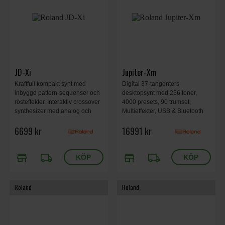
JD-Xi
Jupiter-Xm
Kraftfull kompakt synt med
Digital 37-tangenters
inbyggd pattern-sequenser och
desktopsynt med 256 toner,
rösteffekter. Interaktiv crossover
4000 presets, 90 trumset,
synthesizer med analog och
Multieffekter, USB & Bluetooth
digital ljudmotor. 37
6699 kr
16991 kr
minitangenter.
store
local_shipping
store
local_shipping
Roland
Roland