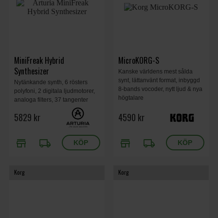
MiniFreak Hybrid
MicroKORG-S
Synthesizer
Kanske världens mest sålda
synt, lättanvänt format, inbyggd
Nytänkande synth, 6 rösters
8-bands vocoder, nytt ljud & nya
polyfoni, 2 digitala ljudmotorer,
högtalare
analoga filters, 37 tangenter
med aftertouch, 64-stegs
5829 kr
4590 kr
sequencer, MiniFreak V - en
mjukvaruversion av synten för
integration med din favorit-DAW.
store
local_shipping
store
local_shipping
Korg
Korg