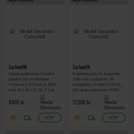
Carbon8M
Carbon8X
Digital synthmodul, 8 rösters
8-stämmig poly, 61 tangenter,
polyfoni och 34 filtertyper,
2x56-core oscillatorer, 38
6.3mm ut, 6.3/3.5mm in, MIDI
wavetables, 34 filter, 3 LFO:er,
in/ut, 47 x 42 x 27 cm, 2.1 kg.
512-stegs sequencer, FATAR
keybed, 26 FX, OLED-skärm,
8495 kr
12390 kr
USB-MIDI, poly-chain, MPE-
stöd, 88,5x30x10cm, 9kg.
store
local_shipping
store
local_shipping