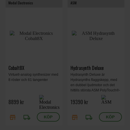
Modal Electronics
ASM
Cobalt8X
Hydrasynth Deluxe
Virtuell-analog synthesizer med
Hydrasynth Deluxe är
8 röster och 61 tangenter
Hydrasynths flaggskepp, med
en dubbel ljudmotor och det
hittills största ASM PolyTouch®-
tangentbordet med polyfonisk
8899 kr
19390 kr
aftertouch. Användargränssnittet
är utformat med största
noggrannhet och erbjuder ett
store
local_shipping
store
local_shipping
snabbt arbetsflöde.