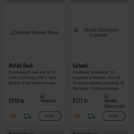
Blofeld Black
Carbon8
Desktopsynth med upp till 25
Polyfonisk synthesizer, 37
röster, 1000 ljud, USB 2. Med
tangenter, 8 stämmor, över 40
Blofeld så har Waldorf skapa...
komplexa digitala algoritmer, 34
filtertyper, 3 ADSR-envelope-
generatorer, fasdistorsion,
5999 kr
8772 kr
vågveckning, vågformning, 555
x 300 x 100 mm, 5,60 kg.
store
local_shipping
store
local_shipping
Modal Electronics
Modal Electronics