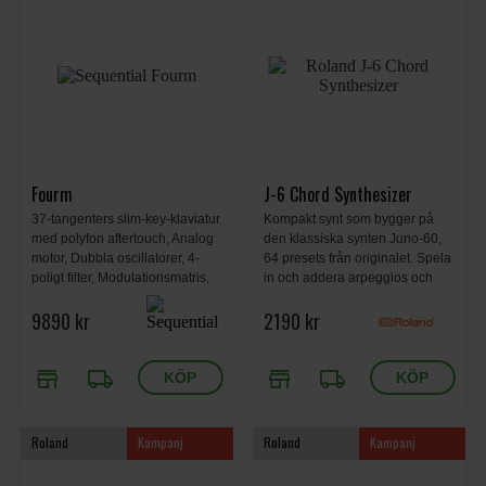
Fourm
J-6 Chord Synthesizer
37-tangenters slim-key-klaviatur
Kompakt synt som bygger på
med polyfon aftertouch, Analog
den klassiska synten Juno-60,
motor, Dubbla oscillatorer, 4-
64 presets från originalet. Spela
poligt filter, Modulationsmatris,
in och addera arpeggios och
128 förinställningar, Arpeggiator,
effekter. Filter och enveloper.
9890 kr
2190 kr
Sequencer, MIDI/USB,
Hörlursutgång, Fotpedal,
Stålchassi, 56,2x25,1x7 cm,
store
local_shipping
store
local_shipping
3,97 kg.
Roland
Kampanj
Roland
Kampanj