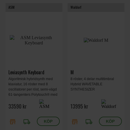
ASM
Waldorf
Leviasynth Keyboard
M
Algoritmisk hybridsynth med
8 röster, 4 delar multitimbral
klaviatur, 16 röster med 8
Hybrid WAVETABLE
oscillatorer per röst, semi-vägd
SYNTHESIZER
61-tangenters Polytouch® med
polyfonisk aftertouch, dubbla
33590 kr
13995 kr
filter (18 digitala + analogt 4-
poligt)
store
local_shipping
store
local_shipping