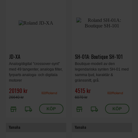
JD-XA
SH-01A: Boutique SH-101
Analog/digital "crossover-synt"
Boutique-modell av den
med 49 tangenter, analoga filter,
legendariska synten SH-01 med
fyrparts analoga- och digitala
samma ljud, karaktär &
motorer
gränssnitt, grå.
20190 kr
4515 kr
26640 kr
6070 kr
store
local_shipping
store
local_shipping
Yamaha
Yamaha