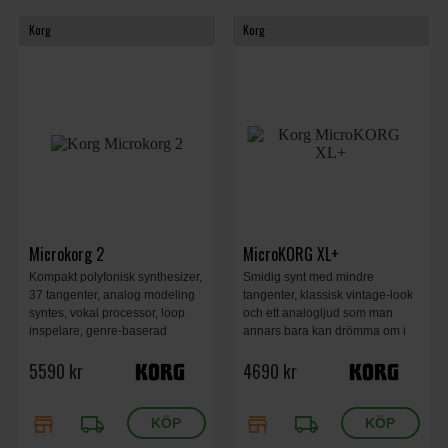
Korg
Korg
Microkorg 2
MicroKORG XL+
Kompakt polyfonisk synthesizer,
Smidig synt med mindre
37 tangenter, analog modeling
tangenter, klassisk vintage-look
syntes, vokal processor, loop
och ett analogljud som man
inspelare, genre-baserad
annars bara kan drömma om i
kategori och bank väljare,
detta prisläge.
5590 kr
4690 kr
massivt förbättrade effekter, 2.8-
tum full-färgs IPS LCD display,
542 x 238 x 65 mm, 2.1 kg.
store
local_shipping
store
local_shipping