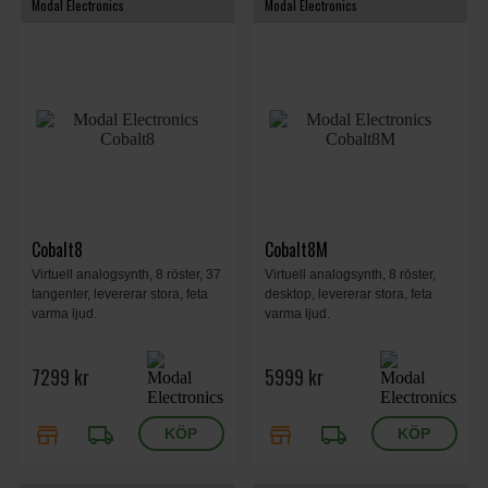
Modal Electronics
Modal Electronics
Cobalt8
Cobalt8M
Virtuell analogsynth, 8 röster, 37
Virtuell analogsynth, 8 röster,
tangenter, levererar stora, feta
desktop, levererar stora, feta
varma ljud.
varma ljud.
7299 kr
5999 kr
store
local_shipping
store
local_shipping