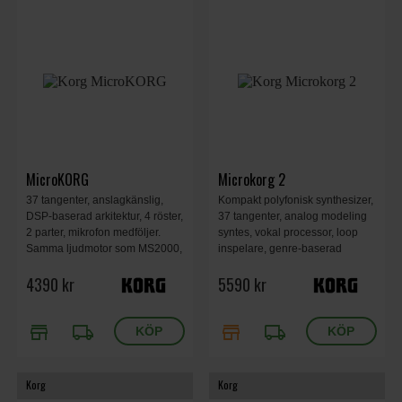
MicroKORG
Microkorg 2
37 tangenter, anslagkänslig,
Kompakt polyfonisk synthesizer,
DSP-baserad arkitektur, 4 röster,
37 tangenter, analog modeling
2 parter, mikrofon medföljer.
syntes, vokal processor, loop
Samma ljudmotor som MS2000,
inspelare, genre-baserad
men mindre och mer lättanvänt
kategori och bank väljare,
4390 kr
5590 kr
format. Inbyggd 8-bands
massivt förbättrade effekter, 2.8-
vocoder.
tum full-färgs IPS LCD display,
542 x 238 x 65 mm, 2.1 kg.
store
local_shipping
store
local_shipping
Korg
Korg