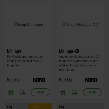
Minilogue
Minilogue-XD
Polyfonisk programmerbar
Analog polyfonisk synt med 37
analog synthesizer med 37
tangenter, digital multi-engine,
tangenter.
effekter, förbättrad sequencer,
micro tuning
5090 kr
6090 kr
store
local_shipping
store
local_shipping
Korg
B-Stock
Korg