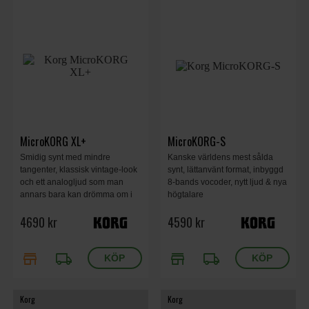
MicroKORG XL+
MicroKORG-S
Smidig synt med mindre
Kanske världens mest sålda
tangenter, klassisk vintage-look
synt, lättanvänt format, inbyggd
och ett analogljud som man
8-bands vocoder, nytt ljud & nya
annars bara kan drömma om i
högtalare
detta prisläge.
4690 kr
4590 kr
store
local_shipping
store
local_shipping
Korg
Korg