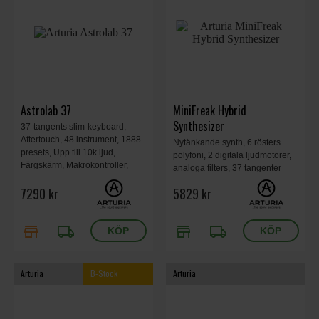
Astrolab 37
MiniFreak Hybrid
Synthesizer
37-tangents slim-keyboard,
Aftertouch, 48 instrument, 1888
Nytänkande synth, 6 rösters
presets, Upp till 10k ljud,
polyfoni, 2 digitala ljudmotorer,
Färgskärm, Makrokontroller,
analoga filters, 37 tangenter
Insert-FX, Layer/split, MIDI I/O,
med aftertouch, 64-stegs
7290 kr
5829 kr
USB-C, Bluetooth-ljud, WiFi,
sequencer, MiniFreak V - en
Arp, Chord & Scale-lägen, 515
mjukvaruversion av synten för
mm x 214 mm x 59 mm, 1.95 kg.
integration med din favorit-DAW.
store
local_shipping
store
local_shipping
Arturia
B-Stock
Arturia