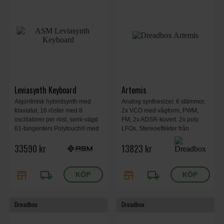
Leviasynth Keyboard
Artemis
Algoritmisk hybridsynth med
Analog synthesizer, 6 stämmor,
klaviatur, 16 röster med 8
2x VCO med vågform, PWM,
oscillatorer per röst, semi-vägd
FM, 2x ADSR-kuvert. 2x poly
61-tangenters Polytouch® med
LFOs, Stereoeffekter från
polyfonisk aftertouch, dubbla
Sinevibes, 2x ADSR-kuvert. 2x
33590 kr
13823 kr
filter (18 digitala + analogt 4-
poly LFOs. Effekter från
poligt)
Sinevibes. Sequencer, Arp,
polyfonisk aftertouch, 375 x 185
store
local_shipping
store
local_shipping
x 55 mm, 2,3 kg.
Dreadbox
Dreadbox