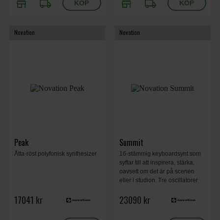
store
local_shipping
store
local_shipping
Novation
Novation
Peak
Summit
Åtta-röst polyfonisk synthesizer
16-stämmig keyboardsynt som
syftar till att inspirera, stärka,
oavsett om det är på scenen
eller i studion. Tre oscillatorer
per röst, 16-stämmig
17041 kr
23090 kr
keyboardsynt som syftar till att
inspirera, stärka, oavsett om det
är på scenen eller i studion.