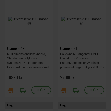
Osmose 49
Osmose 61
Multidimensionellt keyboard,
Polysynt, 61-tangenters MPE-
Standalone polyfonisk
klaviatur, 580 presets,
synthesizer, 49-tangenters
EaganMatrix-motor, 24 röster,
keyboard med tre-dimensionell
pro-anslutningar, uttrycksfull 3D-
kontroll, MPE MIDI kontroller,
kontroll, mått 114×41×20 cm,
18890 kr
22090 kr
klassisk MIDI kontroller,
vikt 9.5 kg
EaganMatrix ljudmotor, Upp till
24 rösters polyfoni, 894 x 316 x
store
local_shipping
store
local_shipping
87.5 mm, 8.3 kg.
Korg
Korg