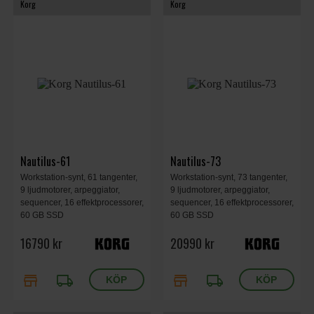
Korg
Korg
Nautilus-61
Nautilus-73
Workstation-synt, 61 tangenter,
Workstation-synt, 73 tangenter,
9 ljudmotorer, arpeggiator,
9 ljudmotorer, arpeggiator,
sequencer, 16 effektprocessorer,
sequencer, 16 effektprocessorer,
60 GB SSD
60 GB SSD
16790 kr
20990 kr
store
local_shipping
store
local_shipping