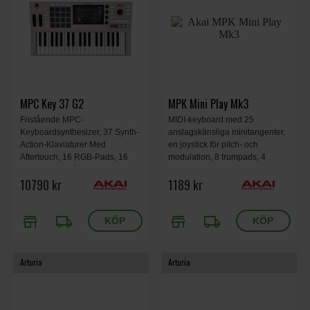
MPC Key 37 G2
MPK Mini Play Mk3
Fristående MPC-
MIDI-keyboard med 25
Keyboardsynthesizer, 37 Synth-
anslagskänsliga minitangenter,
Action-Klaviaturer Med
en joystick för pitch- och
Aftertouch, 16 RGB-Pads, 16
modulation, 8 trumpads, 4
Stereo Ljudspår, 32
programmerbara rattar, inbyggd
10790 kr
1189 kr
Plugininstrument, 7-Tums
arpeggiator, note repeat, 128
Pekskärm, USB-C Ljud/MIDI,
ljud, 10 trumkits, högtalare och
Mått 58.2 × 31.5 × 8.5 cm, Vikt
möjlighet till batteridrift.
store
local_shipping
store
local_shipping
4.36 kg.
Arturia
Arturia