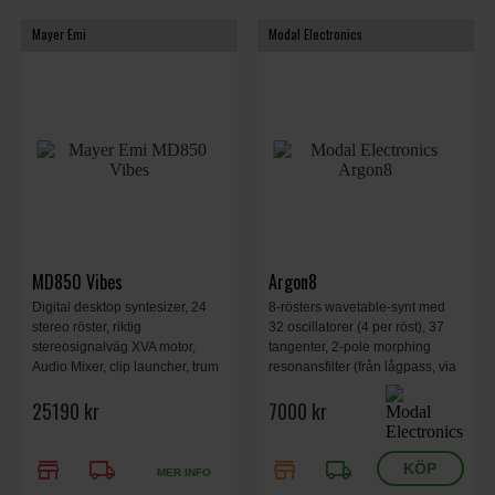
Mayer Emi
Modal Electronics
MD850 Vibes
Argon8
Digital desktop syntesizer, 24
8-rösters wavetable-synt med
stereo röster, riktig
32 oscillatorer (4 per röst), 37
stereosignalväg XVA motor,
tangenter, 2-pole morphing
Audio Mixer, clip launcher, trum
resonansfilter (från lågpass, via
motor, resonator oscillator, 4
bandpass till högpass).
25190 kr
7000 kr
delars synt, 14 truminstruments,
WiFi, 14 GB internt minne, 322 x
174 x 76 mm, 2 kg.
store
local_shipping
store
local_shipping
MER INFO