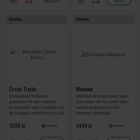
store
local_shipping
store
local_shipping
MER INFO
Novation
Novation
Circuit Tracks
Mininova
Extraordinär fristående
MiniNova är en kompakt, super-
groovebox för den moderna
cool studio och live synth med
producenten med 2 syntspår (för
samma ljudmotor som sin
de inbyggda syntmotorerna), två
storebror; UltraNova.
MIDI-spår och fyra trumspår.
3690 kr
4444 kr
Sequenser, inbyggda effekter,
uppladdningsbart batteri.