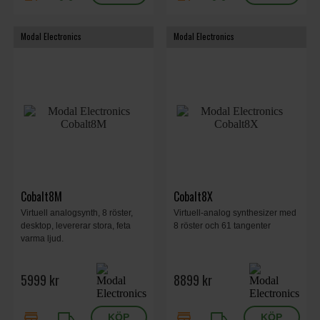
Modal Electronics
Modal Electronics
Cobalt8M
Cobalt8X
Virtuell analogsynth, 8 röster,
Virtuell-analog synthesizer med
desktop, levererar stora, feta
8 röster och 61 tangenter
varma ljud.
5999 kr
8899 kr
store
local_shipping
store
local_shipping