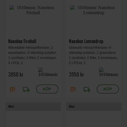
Nanobox Fireball
Nanobox Lemondrop
Wavetable minisynthesizer, 2
Granulär minisynthesizer, 4-
wavetables, 8-stämmig polyfon,
stämmig polyfoni, 2 granulärer,
1 oscillator, 2 filter, 2 envelopes,
1 oscillator, 2 filter, 2 envelopes,
2 LFOs, 1
2 LFO:er, 1
modulationssekvenserare. 2”
modulationssekvenserare, 2"
3950 kr
3950 kr
pekskärm, 2 rattar, 4 knappar. 6
pekskärm, 2 rattar, 4 knappar, 6
effekter. MicroSD-kort, Extern
effekter. MicroSD-kort, extern
ingång, USB-C, MIDI, 95 x 76 x
ljudingång, USB-C, MIDI,
store
local_shipping
store
local_shipping
38 mm, 0,11 kg.
95x76x38 mm, 0,11 kg.
Akai
Akai