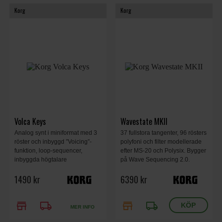
Korg
Korg
Volca Keys
Wavestate MKII
Analog synt i miniformat med 3
37 fullstora tangenter, 96 rösters
röster och inbyggd ”Voicing”-
polyfoni och filter modellerade
funktion, loop-sequencer,
efter MS-20 och Polysix. Bygger
inbyggda högtalare
på Wave Sequencing 2.0.
1490 kr
6390 kr
store
local_shipping
store
local_shipping
MER INFO