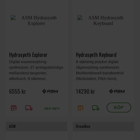
Hydrasynth Explorer
Hydrasynth Keyboard
Digital wavemorphing-
8-stämmig polyfon digital
synthesizer, 37 anslagskänsliga
vågmorphing-synthesizer.
mellanstora tangenter,
Multifunktionell bandkontroll
aftertouch, 8 stämmor,
(Modulation, Pitch bend,
monotimbral, full polyfon
Theremin-läge). 3 oscillatorer
6555 kr
14290 kr
aftertouch, arpeggiator, 3
per röst med totalt 4 mutatorer. 3
oscillatorer med 219
röstlägen inklusive poly, mono
enkelcykliska vågformer.
och unison.
store
local_shipping
store
local_shipping
MER INFO
ASM
Dreadbox