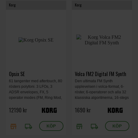
Korg
Korg
Opsix SE
Volca FM2 Digital FM Synth
61 tangenter med aftertouch, 80
Den ultimata FM Synth
rösters polyfoni. 3 LFOs, 3
upplevelsen i volca-format, 6-
ADSR envelopes, FX, 5
röster, 6-operatorer och alla 32
operator modes (FM, Ring Mod,
klassiska algoritmerna, 16-stegs
Filter, Filter FM, Wave Folder),
loop-sequencer, effekter och en
12190 kr
1690 kr
spara upp till 500 ljud,
kraftfull arpeggiator
metallchassi, inklusive case.
store
local_shipping
store
local_shipping