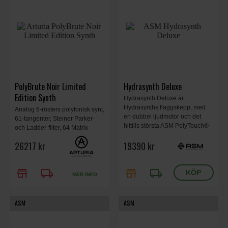
PolyBrute Noir Limited
Hydrasynth Deluxe
Edition Synth
Hydrasynth Deluxe är
Hydrasynths flaggskepp, med
Analog 6-rösters polyfonisk synt,
en dubbel ljudmotor och det
61-tangenter, Steiner Parker-
hittills största ASM PolyTouch®-
och Ladder-filter, 64 Matrix-
tangentbordet med polyfonisk
punkter, sequencer, arpeggiator,
26217 kr
19390 kr
aftertouch. Användargränssnittet
digitala effekter, Morphée-
är utformat med största
kontroller. Limited Noir utgåva.
noggrannhet och erbjuder ett
store
local_shipping
store
local_shipping
snabbt arbetsflöde.
MER INFO
ASM
ASM