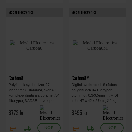
Modal Electronics
Modal Electronics
Carbon8
Carbon8M
Polyfonisk synthesizer, 37
Digital synthmodul, 8 rösters
tangenter, 8 stämmor, över 40
polyfoni och 34 filtertyper,
komplexa digitala algoritmer, 34
6.3mm ut, 6.3/3.5mm in, MIDI
filtertyper, 3 ADSR-envelope-
in/ut, 47 x 42 x 27 cm, 2.1 kg.
generatorer, fasdistorsion,
8772 kr
8495 kr
vågveckning, vågformning, 555
x 300 x 100 mm, 5,60 kg.
store
local_shipping
store
local_shipping