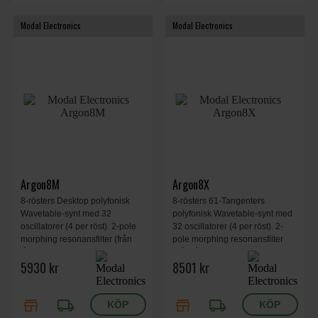
Modal Electronics
Modal Electronics
Argon8M
Argon8X
8-rösters Desktop polyfonisk
8-rösters 61-Tangenters
Wavetable-synt med 32
polyfonisk Wavetable-synt med
oscillatorer (4 per röst). 2-pole
32 oscillatorer (4 per röst). 2-
morphing resonansfilter (från
pole morphing resonansfilter
lågpass, via bandpass till
(från lågpass, via bandpass till
5930 kr
8501 kr
högpass).
högpass).
store
local_shipping
store
local_shipping