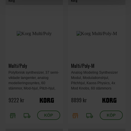
Korg
Korg
Multi/Poly
Multi/Poly-M
Polyfonisk synthesizer, 37 semi-
Analog Modeling Synthesizer
viktade tangenter, analog
Modul, Modulationshjul,
modelleringssyntes, 60
Pitchhjul, Kaoss Physics, 4x
stämmor, Mod-hjul, Pitch-hjul,
Mod Knobs, 60 stämmors
Kaoss Physics, effekter, 4x Mod-
polyfoni, 4x Envelopes, 5x
9222 kr
8899 kr
knoppar, Motion Sequencing
LFOs, Aftertouch och Poly
2.0, 566 x 319 x 93 mm, 3,5 kg.
Aftertouch, 4-bands parametrisk
EQ, 483 x 172 x 107 mm, 1,7 kg.
store
local_shipping
store
local_shipping