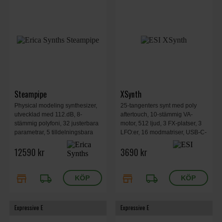
Steampipe
XSynth
Physical modeling synthesizer,
25-tangenters synt med poly
utvecklad med 112.dB, 8-
aftertouch, 10-stämmig VA-
stämmig polyfoni, 32 justerbara
motor, 512 ljud, 3 FX-platser, 3
parametrar, 5 tilldelningsbara
LFO:er, 16 modmatriser, USB-C-
LFO:er, omfattande
driven, MIDI I/O, 24-bit/96kHz,
12590 kr
3690 kr
moduleringsmatris, 64
aluminiumfodral, Cubasis LE &
fabriksinställningar, 192
Bitwig ingår, 387 x 148 x 27 mm,
användarminnen, MIDI-in, MIDI
634 g.
store
local_shipping
store
local_shipping
Thru/ut, 45,5cm x 27cm x 7cm,
3kg.
Expressive E
Expressive E