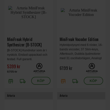
MiniFreak Hybrid
MiniFreak Vocoder Edition
Synthesizer [B-STOCK]
Hybridpolysynt med 6 röster, 16-
bands vocoder, 37 Slim-keys,
[B-STOCK] Kundretur som är i
Aftertouch, Dubbla ljudmotorer
nyskick. Endast uppackad och
med 31 oscillatorlägen, Analogt
testad. Full garanti.
filter och VCA, 3 FX-slots, OLED,
Orginalkartong. Kartong lite
5399 kr
6199 kr
64-stegs sequencer, USB, MIDI,
skadad
Audio in. Inkluderar MiniFreak V,
6795 kr
578 x 231 x 55 mm, 3.28 kg.
store
local_shipping
store
local_shipping
Arturia
Arturia