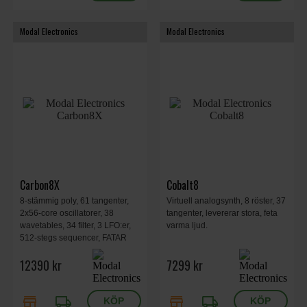
Modal Electronics
Modal Electronics
Carbon8X
Cobalt8
8-stämmig poly, 61 tangenter,
Virtuell analogsynth, 8 röster, 37
2x56-core oscillatorer, 38
tangenter, levererar stora, feta
wavetables, 34 filter, 3 LFO:er,
varma ljud.
512-stegs sequencer, FATAR
keybed, 26 FX, OLED-skärm,
12390 kr
7299 kr
USB-MIDI, poly-chain, MPE-
stöd, 88,5x30x10cm, 9kg.
store
local_shipping
store
local_shipping