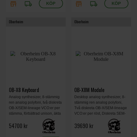
store
local_shipping
store
local_shipping
Oberheim
Oberheim
OB-X8 Keyboard
OB-X8M Module
Analog synthesizer, 8-stämmig
Desktop analog synthesizer, 8-
ren analog polyfoni, två diskreta
stämmig ren analog polyfoni,
OB-X/SEM-lineage VCO:er per
Två diskreta OB-X/SEM-lineage
stämma, förbättrad unison, äkta
VCO:er per röst, Diskreta SEM-
Curtis-filter, ytterligare SEM-
lineage VCF:er, Genuine Curtis-
54700 kr
39690 kr
filterlägen, programmerbar
filter, Bi-timbral kapacitet, 55,88
panorering per stämma, 120,9 x
x 21,59 x 10,16 cm, 4,34 kg.
15 x 14,24 cm, 12,8 kg.