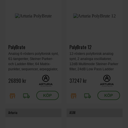
PolyBrute
PolyBrute 12
Analog 6-rösters polyfonisk synt,
12-rösters polyfonisk analog
61-tangenter, Steiner Parker-
synt, 2 analoga oscillatorer,
och Ladder-filter, 64 Matrix-
12dB Multimode Steiner-Parker
punkter, sequencer, arpeggiator,
filter, 24dB Low Pass Ladder
digitala effekter, Morphée-
filter, Filter Drive, 12x32
26890 kr
37247 kr
kontroller.
modulations-matrix , 64 stegs
sequenser, Full Touch teknologi,
972x380x157mm, 22,8kg.
store
local_shipping
store
local_shipping
Arturia
ASM