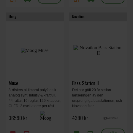
Moog
Novation
Muse
Bass Station II
8-rösters bi-timbral polyfonisk
Det har gått 20 år sedan
analog synt. Intuitiv & kraftfull.
lanseringen av den
44 rattar, 16 reglar, 129 knappar,
ursprungliga basstationen, och
OLED, 2 oscillatorer per röst.
Novation firar...
Mix mellan triangel- &
36590 kr
4390 kr
sågtandsvågform, chord
memory, arpeggiator,
sequencer, 990 x 420 x 110 mm,
14.55 kg.