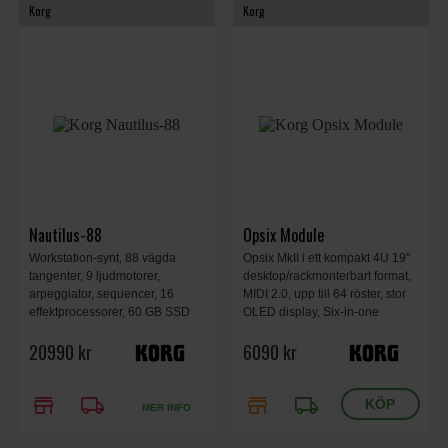
Korg
Korg
Nautilus-88
Opsix Module
Workstation-synt, 88 vägda
Opsix MkII i ett kompakt 4U 19"
tangenter, 9 ljudmotorer,
desktop/rackmonterbart format,
arpeggiator, sequencer, 16
MIDI 2.0, upp till 64 röster, stor
effektprocessorer, 60 GB SSD
OLED display, Six-in-one
synthesis, 30 high-definition
20990 kr
6090 kr
effelter, Polyphonic motion
sequencing, 482 x 172 x 104
mm, 1.7 kg.
store
local_shipping
store
local_shipping
MER INFO