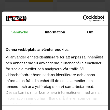
Samtycke
Information
Om
Denna webbplats använder cookies
Minilogue-xd [B-STOCK]
Modwave MKII
Vi använder enhetsidentifierare för att anpassa innehållet
[B-STOCK] Kundretur som är i
Wavetablesynt, kaoss physics
och annonserna till användarna, tillhandahålla funktioner
nyskick. Endast uppackad och
och motion sequencing 2.0, 37
testad. Full garanti.
tangenter, 60 stereo rösters
för sociala medier och analysera vår trafik. Vi
Orginalkartong.
polyfoni, 565 × 338 × 92 mm,
vidarebefordrar även sådana identifierare och annan
2,9 kg
5799 kr
6590 kr
information från din enhet till de sociala medier och
7295 kr
annons- och analysföretag som vi samarbetar med.
Dessa kan i sin tur kombinera informationen med annan
store
local_shipping
store
local_shipping
information som du har tillhandahållit eller som de har
samlat in när du har använt deras tjänster.
Korg
Korg