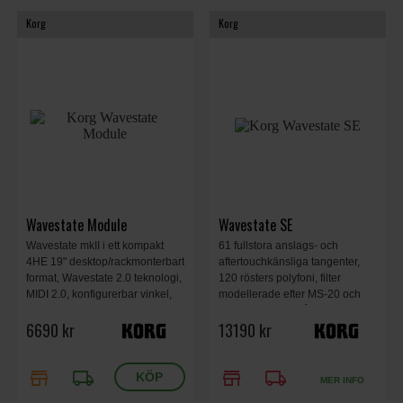
Korg
Korg
Wavestate Module
Wavestate SE
Wavestate mkII i ett kompakt
61 fullstora anslags- och
4HE 19" desktop/rackmonterbart
aftertouchkänsliga tangenter,
format, Wavestate 2.0 teknologi,
120 rösters polyfoni, filter
MIDI 2.0, konfigurerbar vinkel,
modellerade efter MS-20 och
inbyggda modellerade filter,
Polysix. Bygger på Wave
6690 kr
13190 kr
Studio-grade effekter, 120-
Sequencing 2.0. Inklusive
rösters polypolyfoni, 483 x 172 x
hardcase. Svart.
113 mm, 1.7 kg.
store
local_shipping
store
local_shipping
MER INFO