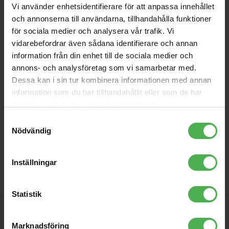
Vi använder enhetsidentifierare för att anpassa innehållet
och annonserna till användarna, tillhandahålla funktioner
för sociala medier och analysera vår trafik. Vi
vidarebefordrar även sådana identifierare och annan
information från din enhet till de sociala medier och
Affinity Precision Bass PJ
annons- och analysföretag som vi samarbetar med.
Pack Maple Black
Dessa kan i sin tur kombinera informationen med annan
Basgitarrpaket, tunn och lätt
information som du har tillhandahållit eller som de har
kropp, smal ”C”-formad
samlat in när du har använt deras tjänster.
halsprofil, PJ-
pickupkonfiguration,
4599 kr
Samtyckesval
stämskruvar med öppen växel,
Nödvändig
5199 kr
3-månaders prenumeration på
Fender Play, Rumble 15-
store
local_shipping
basförstärkare, vadderad
gigbag, 10' instrumentkabel,
Inställningar
axelrem.
Statistik
PRENUMERERA PÅ VÅRT NYHETSBREV
Marknadsföring