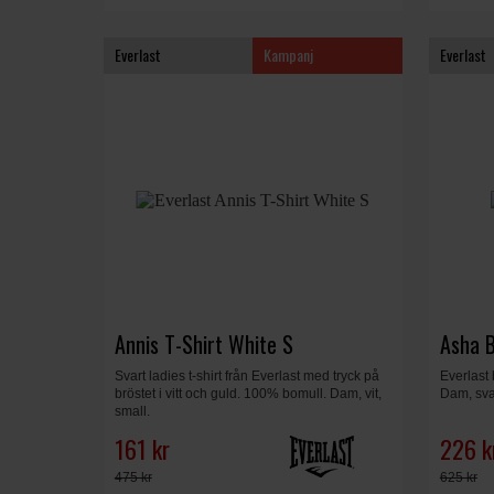
Everlast
Kampanj
Everlast
Annis T-Shirt White S
Asha B
Svart ladies t-shirt från Everlast med tryck på
Everlast
bröstet i vitt och guld. 100% bomull. Dam, vit,
Dam, svar
small.
161 kr
226 k
475 kr
625 kr