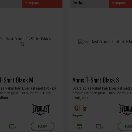
Kampanj
Everlast
Kampanj
T-Shirt Black M
Annis T-Shirt Black S
ies t-shirt från Everlast med tryck på
Svart ladies t-shirt från Everlast med 
 vitt och guld. 100% bomull. Dam,
bröstet i vitt och guld. 100% bomull.
edium.
svart, snall.
r
161 kr
475 kr
local_shipping
store
local_shipping