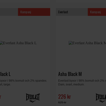
Kampanj
Everlast
Kampanj
lack L
Asha Black M
 byxor i 98% bomull och 2% spandex.
Everlast byxor i 98% bomull och 2% 
t, large.
Dam, svart, medium.
r
226 kr
625 kr