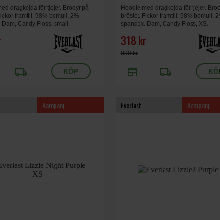
ed dragkejda för tjejer. Brodyr på
Hoodie med dragkejda för tjejer. Bro
Fickor framtill. 98% bomull, 2%
bröstet. Fickor framtill. 98% bomull, 
 Dam, Candy Floss, small.
spandex. Dam, Candy Floss, XS.
r
318 kr
890 kr
local_shipping
store
local_shipping
Kampanj
Everlast
Kampanj