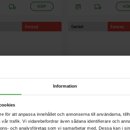
local_shipping
store
local_shipping
Kampanj
Everlast
Kampanj
Information
Hindo M
Asha Hindo S
cookies
 byxor i 98% bomull och 2% spandex.
Everlast byxor i 98% bomull och 2% 
e för att anpassa innehållet och annonserna till användarna, tillh
do, medium.
Dam, hindo, small.
vår trafik. Vi vidarebefordrar även sådana identifierare och anna
nnons- och analysföretag som vi samarbetar med. Dessa kan i sin