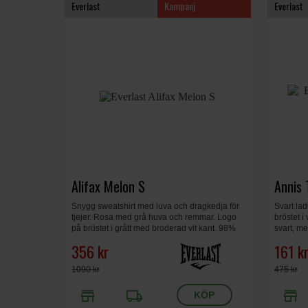
Everlast
Kampanj
Everlast
Alifax Melon S
Annis 
Snygg sweatshirt med luva och dragkedja för
Svart lad
tjejer. Rosa med grå huva och remmar. Logo
bröstet i
på bröstet i grått med broderad vit kant. 98%
svart, m
bomull, 2% spandex. Dam, melon, small.
356 kr
161 k
1090 kr
475 kr
store
local_shipping
store