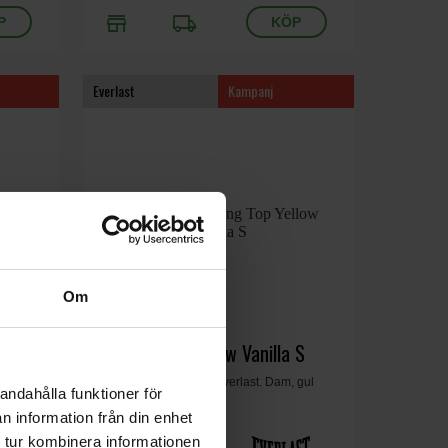
store
local_shipping
Everlast
Kampanj
Om
Dancing Top Yellow Vanilla S
spandex.
Lång somrig topp från Everlast. Dam, gul
andahålla funktioner för
vanilj, small.
n information från din enhet
 tur kombinera informationen