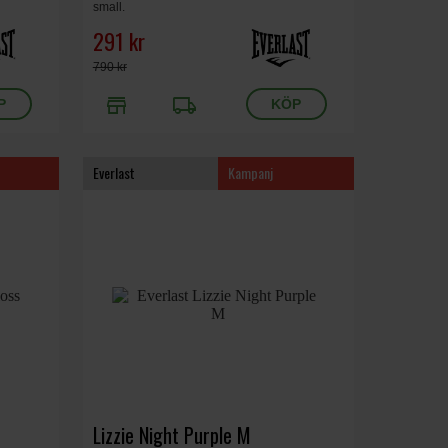
small.
291 kr
790 kr
store
local_shipping
Everlast
Kampanj
Lizzie Night Purple M