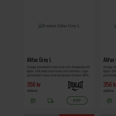
Alifax Grey L
Alifax
Snygg sweatshirt med luva och dragkedja för
Snygg sw
tjejer. Grå med rosa huva och remmar. Logo
tjejer. 
på bröstet i rosa med broderad vit kant. 98%
på bröste
bomull, 2% spandex. Dam, grå, large.
bomull, 
356 kr
356 k
1090 kr
1090 kr
store
local_shipping
store