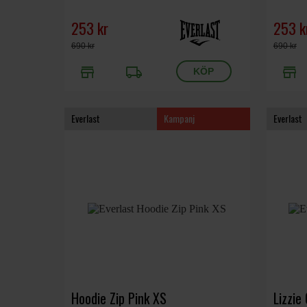
253 kr
253 k
690 kr
690 kr
store
local_shipping
store
Everlast
Kampanj
Everlast
Hoodie Zip Pink XS
Lizzie