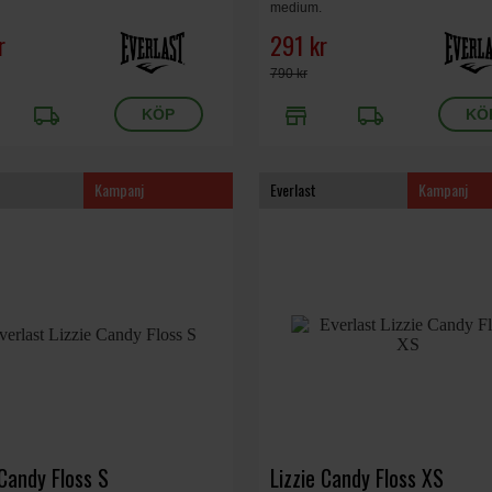
medium.
r
291 kr
790 kr
local_shipping
store
local_shipping
Kampanj
Everlast
Kampanj
 Candy Floss S
Lizzie Candy Floss XS