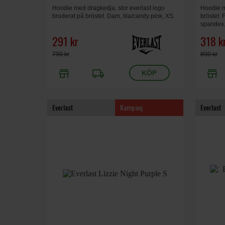
Hoodie med dragkedja, stor everlast logo
Hoodie m
broderat på bröstet. Dam, lila/candy pink, XS.
bröstet. 
spandex.
291 kr
318 k
790 kr
890 kr
store
local_shipping
store
Everlast
Kampanj
Everlast