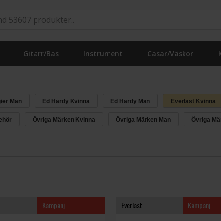
Gitarr/Bas
Instrument
Casar/Väskor
gier Man
Ed Hardy Kvinna
Ed Hardy Man
Everlast Kvinna
behör
Övriga Märken Kvinna
Övriga Märken Man
Övriga Mär
Kampanj
Everlast
Kampanj