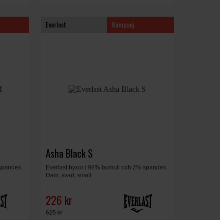
Everlast
Kampanj
Asha Black S
spandex.
Everlast byxor i 98% bomull och 2% spandex.
Dam, svart, small.
226 kr
625 kr