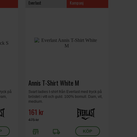
Everlast
Kampanj
Annis T-Shirt White M
tryck på
Svart ladies t-shirt från Everlast med tryck på
 Dam,
bröstet i vitt och guld. 100% bomull. Dam, vit,
medium.
161 kr
475 kr
store
local_shipping