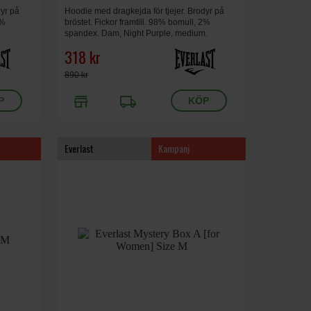
dyr på
Hoodie med dragkejda för tjejer. Brodyr på
2%
bröstet. Fickor framtill. 98% bomull, 2%
spandex. Dam, Night Purple, medium.
318 kr
890 kr
store
local_shipping
Everlast
Kampanj