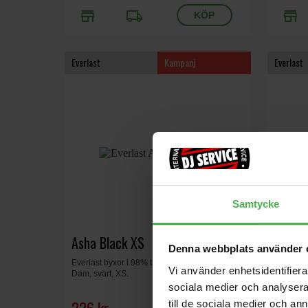
store
local_shipping
store
Everlast
Kampanj
Everlast
Samtycke
Asha Black XS
Asha 
Denna webbplats använder 
Everlast byxor i 98% bomull och 2% spandex.
Everlast
Vi använder enhetsidentifierar
Dam, svart, XS.
Dam, hin
sociala medier och analysera 
till de sociala medier och a