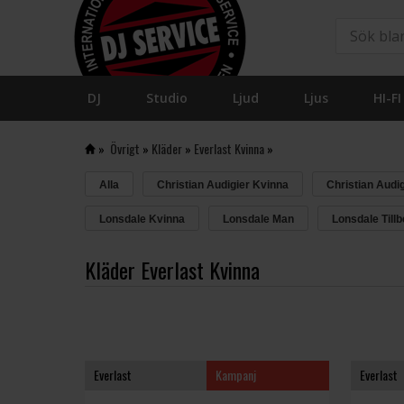
DJ
Studio
Ljud
Ljus
HI-FI
»
Övrigt
»
Kläder
»
Everlast Kvinna
»
Alla
Christian Audigier Kvinna
Christian Audi
Lonsdale Kvinna
Lonsdale Man
Lonsdale Till
Kläder Everlast Kvinna
Everlast
Kampanj
Everlast