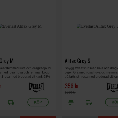
 Grey M
Alifax Grey S
eatshirt med luva och dragkedja för
Snygg sweatshirt med luva och dragk
Grå med rosa huva och remmar. Logo
tjejer. Grå med rosa huva och remma
t i rosa med broderad vit kant. 98%
på bröstet i rosa med broderad vit ka
2% spandex. Dam, grå, medium.
bomull, 2% spandex. Dam, grå, small
r
356 kr
1090 kr
local_shipping
store
local_shipping