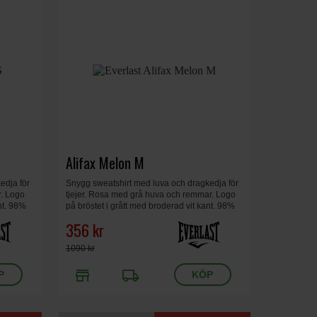
Alifax Melon M
edja för
Snygg sweatshirt med luva och dragkedja för
r. Logo
tjejer. Rosa med grå huva och remmar. Logo
nt. 98%
på bröstet i grått med broderad vit kant. 98%
.
bomull, 2% spandex. Dam, melon, medium.
356 kr
1090 kr
store
local_shipping