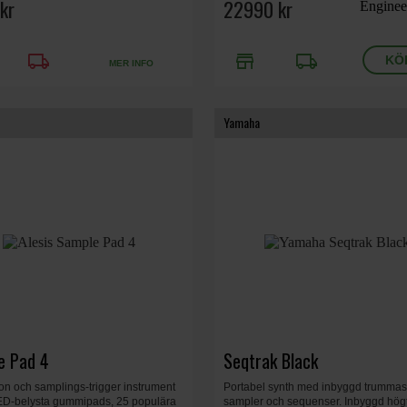
kr
alla ljud. 8 unika synthmotorer
22990 kr
local_shipping
store
local_shipping
MER INFO
Yamaha
e Pad 4
Seqtrak Black
on och samplings-trigger instrument
Portabel synth med inbyggd trummas
D-belysta gummipads, 25 populära
sampler och sequenser. Inbyggd högt