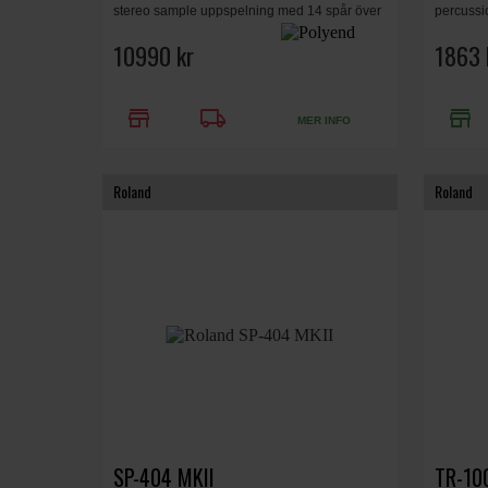
stereo sample uppspelning med 14 spår över
percussi
USB, 16-spårs sampler/synt-baserad
möjlighe
groovebox, över 5000 presets, 3.3 x 28.2 x
10990 kr
SD / SDH
1863 
20.7cm, 1.2kg.
store
local_shipping
store
MER INFO
Roland
Roland
SP-404 MKII
TR-10