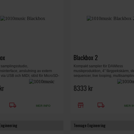
box
Blackbox 2
samplingsstudio,
Kompakt sampler för DAWless
sinterface, anslutning av extern
musikproduktion, 4” färgpekskärm, st
 via USB och MIDI, stöd för MicroSD-
sequencer, live looping, multisamplin
ands global EQ, 16 polyfonier, 140 x
effekter, MIDI och USB-C, 3 timmars ba
 mm, 0,9 kg.
kr
stereo in/ut, microSD-stöd, intern res
8333 kr
local_shipping
store
local_shipping
MER INFO
MER I
Engineering
Teenage Engineering