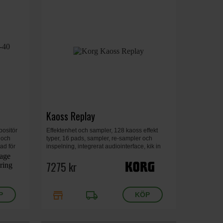
Kaoss Replay
positör
Effektenhet och sampler, 128 kaoss effekt
 och
typer, 16 pads, sampler, re-sampler och
ad för
inspelning, integrerat audiointerface, kik in
rid-
med dedikerade effekter, vikt 2 kg, 185 x 284 x
56 mm
7275 kr
store
local_shipping