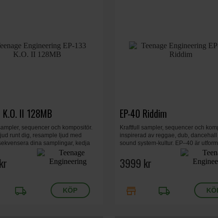
 K.O. II 128MB
EP-40 Riddim
 sampler, sequencer och kompositör.
Kraftfull sampler, sequencer och kom
ljud runt dig, resample ljud med
inspirerad av reggae, dub, dancehall
 sekvensera dina samplingar, kedja
sound system-kultur. EP–40 är utform
låtläge, justera och automatisera filter,
uttrycksfulla liveframträdanden med g
och mer. 128 MB. 240 x 176 x 16 mm.
kr
synkroniserade loopar och reggae-
3999 kr
inspirerade effekter.
local_shipping
store
local_shipping