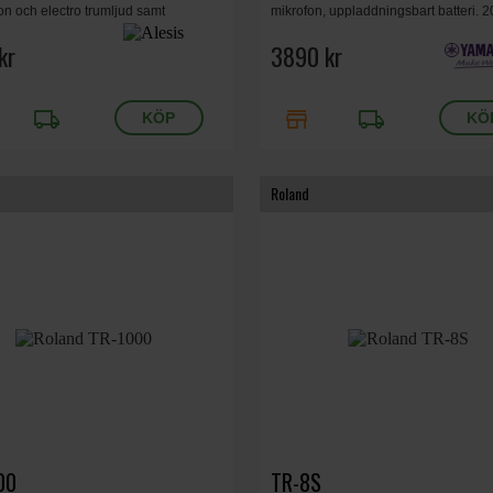
on och electro trumljud samt
mikrofon, uppladdningsbart batteri. 
ten att ladda egna samplingar från
presets, bluetooth, Visualizer App, Wi
C-kort.
kr
343x38x97 mm, 0.5 kg, Svart.
3890 kr
local_shipping
store
local_shipping
Roland
00
TR-8S