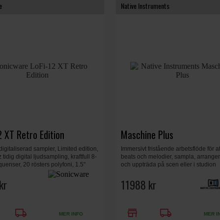
e
Native Instruments
2 XT Retro Edition
Maschine Plus
igitaliserad sampler, Limited edition,
Immersivt fristående arbetsflöde för a
tidig digital ljudsampling, kraftfull 8-
beats och melodier, sampla, arrange
uenser, 20 rösters polyfoni, 1.5"
och uppträda på scen eller i studion
play, inbyggd mikrofon och
, SD kort slot, 175 x 147 x 460 mm,
kr
11988 kr
local_shipping
store
local_shipping
MER INFO
MER I