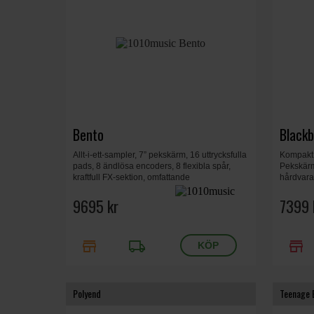
Bento
Black
Allt-i-ett-sampler, 7” pekskärm, 16 uttrycksfulla
Kompakt 
pads, 8 ändlösa encoders, 8 flexibla spår,
Pekskärm
kraftfull FX-sektion, omfattande
hårdvara
modulationssystem, 2 MIDI in + 2 ut (TRS),
kort, 4-b
batteridriven, 204 x 218 x 51 mm, 0,936 kg.
9695 kr
130 x 30
7399 
store
local_shipping
store
Polyend
Teenage 