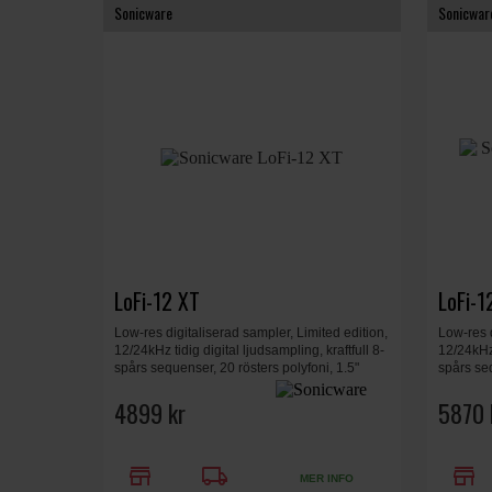
Sonicware
Sonicwar
LoFi-12 XT
LoFi-1
Low-res digitaliserad sampler, Limited edition,
Low-res d
12/24kHz tidig digital ljudsampling, kraftfull 8-
12/24kHz 
spårs sequenser, 20 rösters polyfoni, 1.5"
spårs seq
OLED display, inbyggd mikrofon och
OLED dis
högtalare, SD kort slot, 175 x 147 x 460 mm,
4899 kr
högtalare
5870 
0.55 kg. Svart.
0.55 kg.
store
local_shipping
store
MER INFO