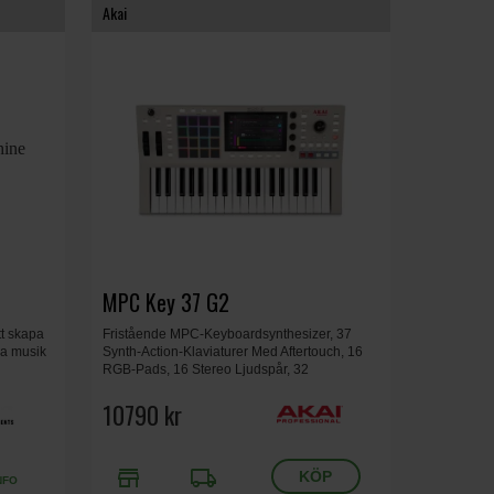
Akai
MPC Key 37 G2
tt skapa
Fristående MPC-Keyboardsynthesizer, 37
ra musik
Synth-Action-Klaviaturer Med Aftertouch, 16
RGB-Pads, 16 Stereo Ljudspår, 32
Plugininstrument, 7-Tums Pekskärm, USB-C
Ljud/MIDI, Mått 58.2 × 31.5 × 8.5 cm, Vikt 4.36
10790 kr
kg.
store
local_shipping
NFO