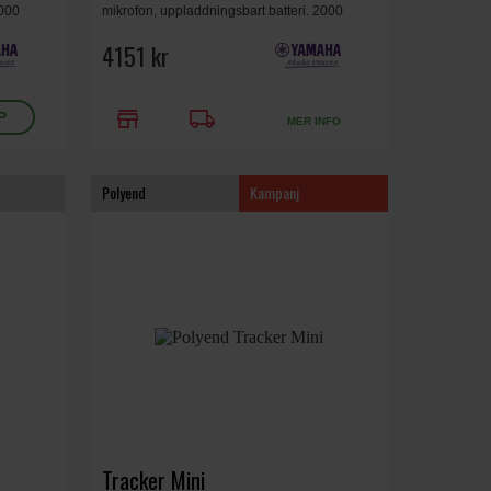
2000
mikrofon, uppladdningsbart batteri. 2000
Fi, MIDI,
presets, bluetooth, Visualizer App, WiFi, MIDI,
343x38x97 mm, 0.5 kg, Grå/Orange.
4151 kr
store
local_shipping
MER INFO
Polyend
Kampanj
Tracker Mini