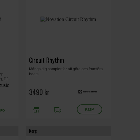
Circuit Rhythm
Mångsidig sampler för att göra och framföra
ep
beats
g, DJ-
tteritid,
ampling.
3490 kr
store
local_shipping
NFO
Korg