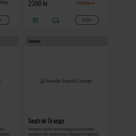
188 x 106 x 37 mm, 305 g
2390 kr
store
local_shipping
Yamaha
Seqtrak Orange
kin,
Portabel synth med inbyggd trummaskin,
alare,
sampler och sequenser. Inbyggd högtalare,