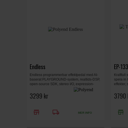
Endless
EP-133
Endless programmerbar effektpedal med AI-
Kraftfull
baserat PLAYGROUND-system, realtids-DSP,
spela in 
open-source SDK, stereo I/O, expression-
effekter,
ingång, USB-C och aluminiumchassi.
scener i 
3299 kr
tonhöjd 
3790 
store
local_shipping
store
MER INFO