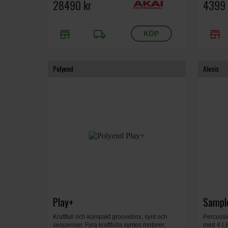
28490 kr
4399 
store
local_shipping
store
Polyend
Alesis
Play+
Sampl
Kraftfull och kompakt groovebox, synt och
Percussi
sequenser. Fyra kraftfulla syntes motorer,
med 4 LE