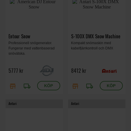
Entour Snow
S-100X DMX Snow Machine
Professionell snögenerator.
Kompakt snömaskin med
Fungerar med vattenbaserad
kabelfjärrkontroll och DMX
snövätska.
5777 kr
8412 kr
store
local_shipping
store
local_shipping
Antari
Antari