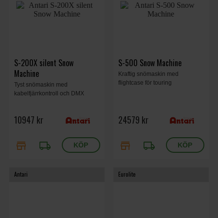
S-200X silent Snow
S-500 Snow Machine
Machine
Kraftig snömaskin med
flightcase för touring
Tyst snömaskin med
kabelfjärrkontroll och DMX
10947 kr
24579 kr
store
local_shipping
store
local_shipping
Antari
Eurolite