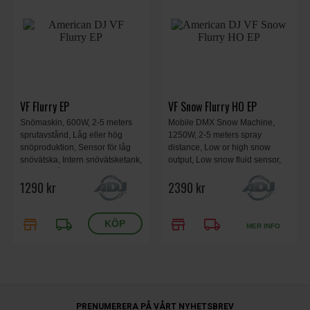
VF Flurry EP
VF Snow Flurry HO EP
Snömaskin, 600W, 2-5 meters
Mobile DMX Snow Machine,
sprutavstånd, Låg eller hög
1250W, 2-5 meters spray
snöproduktion, Sensor för låg
distance, Low or high snow
snövätska, Intern snövätsketank,
output, Low snow fluid sensor,
Vätskenivåindikator, Inklusive
2.3 liter internal snow fluid tank,
1290 kr
2390 kr
trådbunden fjärrkontroll VFFR,
Fluid level indicator, VFFLUR-
340x255x200mm, 3,8 kg.
TR remote included, 510 x 316 x
349mm, 8 kg.
store
local_shipping
store
local_shipping
MER INFO
PRENUMERERA PÅ VÅRT NYHETSBREV