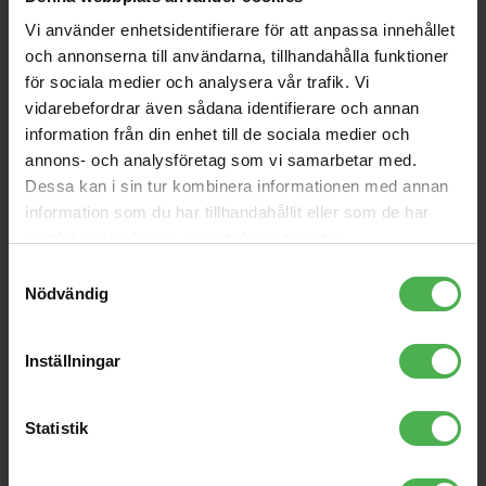
Vi använder enhetsidentifierare för att anpassa innehållet
och annonserna till användarna, tillhandahålla funktioner
för sociala medier och analysera vår trafik. Vi
vidarebefordrar även sådana identifierare och annan
information från din enhet till de sociala medier och
Snow 7001 Snow Machine
Snow Blizz Snowmachine
annons- och analysföretag som vi samarbetar med.
Medelstor DMX-styrd snömaskin
Snömaskin, 900W, 1 liters tank,
Dessa kan i sin tur kombinera informationen med annan
med särskilt stor tankvolym,
5 kubik/min, utblås 4m, inklusive
information som du har tillhandahållit eller som de har
1500W.
fjärrkontroll, 360 x 210 x 190
mm.
samlat in när du har använt deras tjänster.
Samtyckesval
3299 kr
1199 kr
Nödvändig
store
local_shipping
store
local_shipping
Inställningar
Eurolite
Antari
Statistik