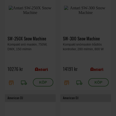
SW-250X Snow Machine
SW-300 Snow Machine
Kompakt snö maskin, 750W,
Kompakt snömaskin trådlös
DMX, 150 ml/min
kontroller, 280 ml/min, 800 W
10276 kr
14191 kr
store
local_shipping
store
local_shipping
American DJ
American DJ