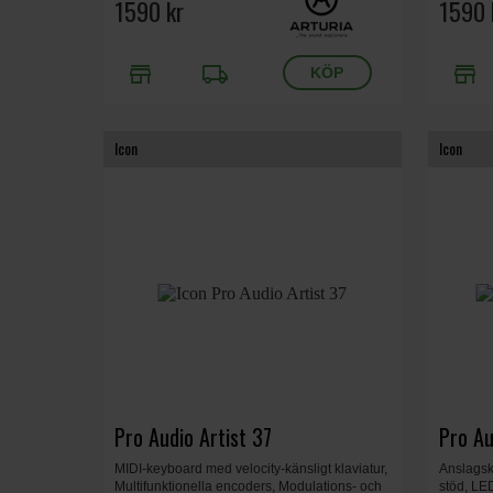
Vikt 1.17 kg, Svart.
1590 kr
Vikt 1.17
1590 
store
local_shipping
store
Icon
Icon
Pro Audio Artist 37
Pro Au
MIDI-keyboard med velocity-känsligt klaviatur,
Anslags
Multifunktionella encoders, Modulations- och
stöd, LE