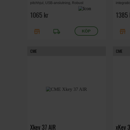
pitchhjul, USB-anslutning, Robust
integrat
metallchassi, Mått 80 × 32 × 14 cm, Vikt 3,5
C-anslutn
kg.
1065 kr
Mått 80 x
1385 
store
local_shipping
store
CME
CME
Xkey 37 AIR
xKey 3