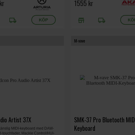
 kg.
kr
Pitchbend- och modulationshjul
1555 kr
local_shipping
store
local_shipping
M-vave
dio Artist 37X
SMK-37 Pro Bluetooth MID
Keyboard
känslig MIDI-keyboard med DAW-
D-touchfader, Mackie Control/HUI-