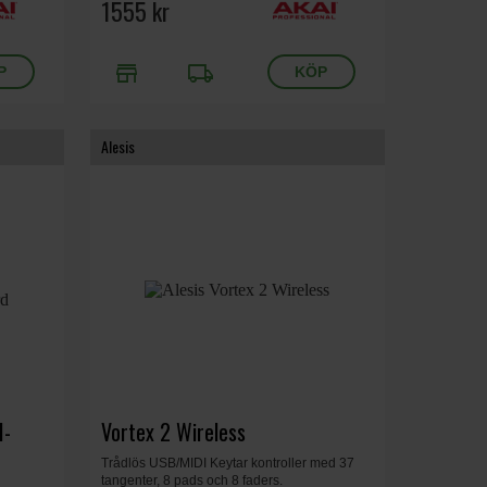
Komplete 15, 45,1 x 18 x 5,2 cm, Vikt 1,26 kg,
1555 kr
Vit.
store
local_shipping
Alesis
I-
Vortex 2 Wireless
Trådlös USB/MIDI Keytar kontroller med 37
tangenter, 8 pads och 8 faders.