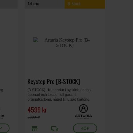
Arturia
B-Stock
Keystep Pro [B-STOCK]
ng
[B-STOCK] - Kundretur i nyskick, endast
öppnad och testad, full garanti,
orginalkartong, något tilltufsad kartong.
4599 kr
5899 kr
store
local_shipping