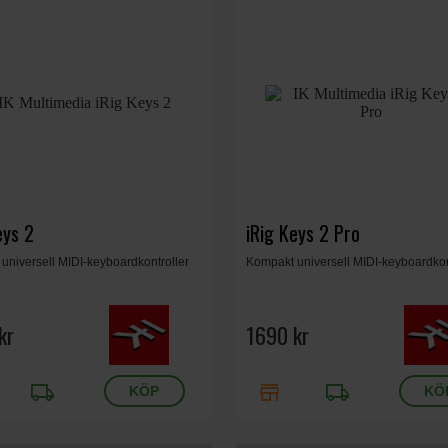
eys 2
iRig Keys 2 Pro
universell MIDI-keyboardkontroller
Kompakt universell MIDI-keyboardkon
kr
1690 kr
local_shipping
store
local_shipping