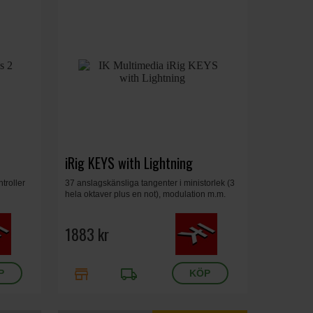
iRig KEYS with Lightning
troller
37 anslagskänsliga tangenter i ministorlek (3
hela oktaver plus en not), modulation m.m.
1883 kr
store
local_shipping