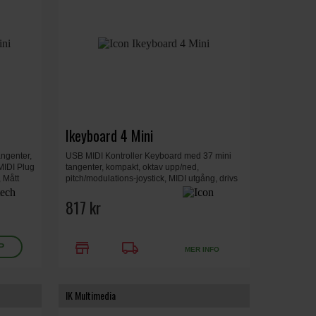
Ikeyboard 4 Mini
angenter,
USB MIDI Kontroller Keyboard med 37 mini
MIDI Plug
tangenter, kompakt, oktav upp/ned,
 Mått
pitch/modulations-joystick, MIDI utgång, drivs
via USB.
817 kr
store
local_shipping
MER INFO
IK Multimedia