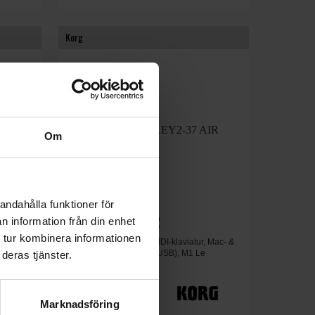
Korg
Om
andahålla funktioner för
MicroKEY2-37 AIR
n information från din enhet
 tur kombinera informationen
 PC-,
37-tangenters trådlöst MIDI-klaviatur, Mac- &
ra, uttag
iOS-kompatibel (PC via USB), M1 Le
deras tjänster.
Mjukvara , pedal-utgång
1290 kr
Marknadsföring