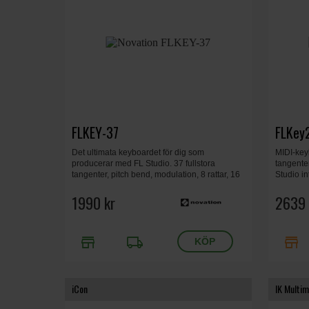
FLKEY-37
FLKey
Det ultimata keyboardet för dig som
MIDI-keyb
producerar med FL Studio. 37 fullstora
tangente
tangenter, pitch bend, modulation, 8 rattar, 16
Studio i
RGB pads, Oktav upp/ned, preset upp/ned,
modes, Må
channel rack upp/ned, mixer höger/vänster,
1990 kr
2639 
stop, play/pause, quantise m.m.
store
local_shipping
store
iCon
IK Multim