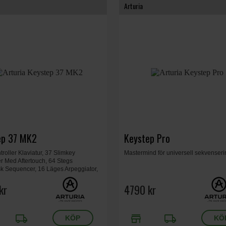
Arturia
ep 37 MK2
Keystep Pro
roller Klaviatur, 37 Slimkey
Mastermind för universell sekvenseri
r Med Aftertouch, 64 Stegs
sk Sequencer, 16 Läges Arpeggiator,
DI Anslutning, Mått 48,4 x 14,5 x 5
1,1 kg.
kr
4790 kr
local_shipping
store
local_shipping