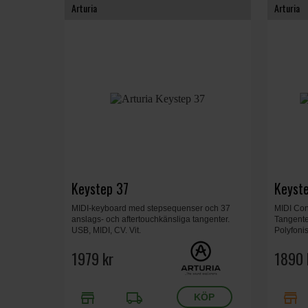
Arturia
Arturia
Keystep 37
Keyst
MIDI-keyboard med stepsequenser och 37
MIDI Cont
anslags- och aftertouchkänsliga tangenter.
Tangente
USB, MIDI, CV. Vit.
Polyfoni
USB C MI
1979 kr
cm, Vikt 
1890 
store
local_shipping
store