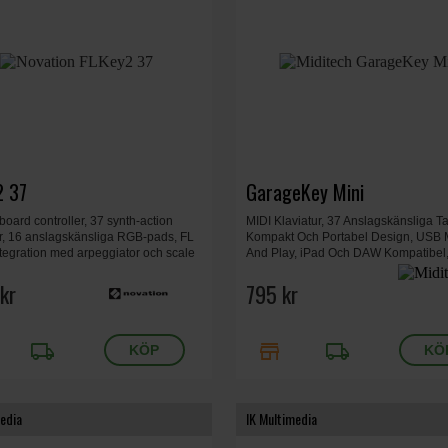
2 37
GarageKey Mini
oard controller, 37 synth-action
MIDI Klaviatur, 37 Anslagskänsliga T
r, 16 anslagskänsliga RGB-pads, FL
Kompakt Och Portabel Design, USB 
ntegration med arpeggiator och scale
And Play, iPad Och DAW Kompatibel,
tt 55,7 × 25,1 × 7,9 cm, Vikt 2,18 kg.
450 x 120 x 30 mm.
kr
795 kr
local_shipping
store
local_shipping
edia
IK Multimedia