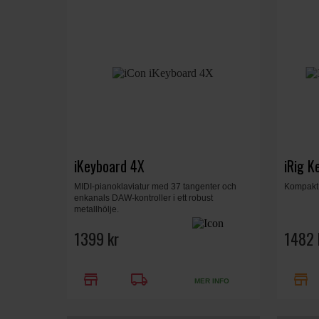
iKeyboard 4X
iRig K
MIDI-pianoklaviatur med 37 tangenter och
Kompakt 
enkanals DAW-kontroller i ett robust
metallhölje.
1399 kr
1482 
store
local_shipping
store
MER INFO