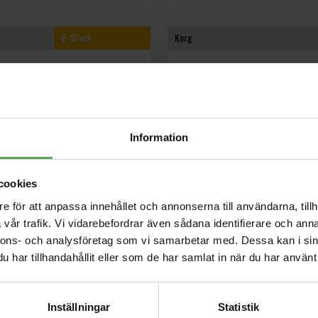
B-Stock
Korg
Information
cookies
e för att anpassa innehållet och annonserna till användarna, tillh
hkey 37 MK4 [B-STOCK]
MicroKEY2-37
vår trafik. Vi vidarebefordrar även sådana identifierare och anna
nnons- och analysföretag som vi samarbetar med. Dessa kan i sin
] Kundretur som är i nyskick. Endast
37-tangenters lättvikts MIDI-klaviatur,
och testad. Full garanti.
Mac- & iOS-kompatibel, M1 Le Mjukva
har tillhandahållit eller som de har samlat in när du har använt 
artong.
för sustainpedal
kr
974 kr
Inställningar
Statistik