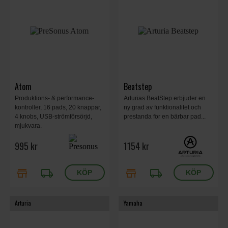
Atom
Beatstep
Produktions- & performance-
Arturias BeatStep erbjuder en
kontroller, 16 pads, 20 knappar,
ny grad av funktionalitet och
4 knobs, USB-strömförsörjd,
prestanda för en bärbar pad...
mjukvara.
995 kr
1154 kr
store
local_shipping
store
local_shipping
Arturia
Yamaha