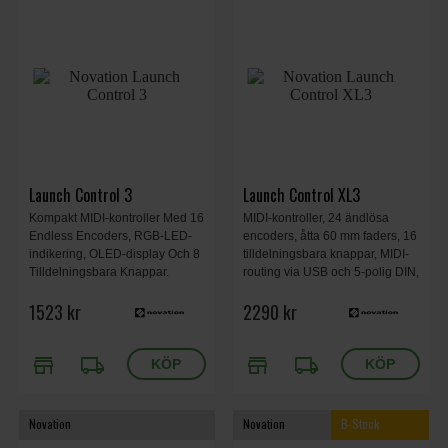
Launch Control 3
Launch Control XL3
Kompakt MIDI-kontroller Med 16
MIDI-kontroller, 24 ändlösa
Endless Encoders, RGB-LED-
encoders, åtta 60 mm faders, 16
indikering, OLED-display Och 8
tilldelningsbara knappar, MIDI-
Tilldelningsbara Knappar.
routing via USB och 5-polig DIN,
Integreras Med De Flesta DAW
lagring av upp till 15 Custom
1523 kr
2290 kr
Via USB Och MIDI, Har Custom
Modes, OLED-display,
Modes För Flexibel Kontroll Av
fristående MIDI-kontroll, USB-C-
Effekter, Mixer Och Virtuella
driven, 43 x 250 x 239 mm, 0,92
store
local_shipping
store
local_shipping
Instrument.
kg.
Novation
Novation
B-Stock