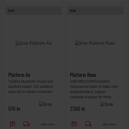
Icon
Icon
Platform Air
Platform Nano
Trådlös bluetooth modul och
USB MIDI DAW kontroller.
laddbart batteri. Gör platform
motoriserad fader, 8 rattar med
nano till en trådlös kontroller.
dubbelfunktion, joghjul.
Upplysta knappar för Mute,
Solo, Automation och Transport
616 kr
2366 kr
control.
store
local_shipping
store
local_shipping
MER INFO
MER INFO