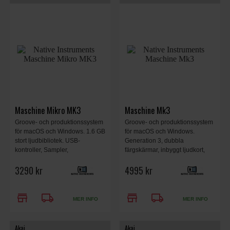
Maschine Mikro MK3
Maschine Mk3
Groove- och produktionssystem
Groove- och produktionssystem
för macOS och Windows. 1.6 GB
för macOS och Windows.
stort ljudbibliotek. USB-
Generation 3, dubbla
kontroller, Sampler,
färgskärmar, inbyggt ljudkort,
Trummaskin, Svart.
förbättrade pads, joystick
3290 kr
4995 kr
encoder, inklusive Komplete
Select, svart.
store
local_shipping
store
local_shipping
MER INFO
MER INFO
Akai
Akai