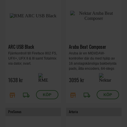
ARC USB Black
Aruba Beat Composer
Fjärrkontroll till Fireface 802 FS,
Aruba är en MIDI/DAW-
UFX+, UFX II & III samt Totalmix
kontroller där du med hjälp av
via dator, svart.
16 anslagskänsliga bakbelysta
pads, åtta encoders, 64-stegs
sequencer och mjukvaran
1638 kr
3095 kr
Nektarine 2.5 skapar dina
trumbeats.
store
local_shipping
store
local_shipping
PreSonus
Arturia