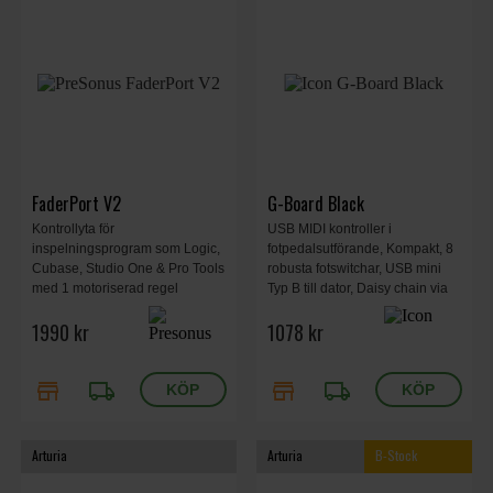
FaderPort V2
G-Board Black
Kontrollyta för
USB MIDI kontroller i
inspelningsprogram som Logic,
fotpedalsutförande, Kompakt, 8
Cubase, Studio One & Pro Tools
robusta fotswitchar, USB mini
med 1 motoriserad regel
Typ B till dator, Daisy chain via
USB möjligt med iCon iSeries
1990 kr
1078 kr
kontrollers, drivs via USB, 325 x
99 x 20 mm, 770g.
store
local_shipping
store
local_shipping
Arturia
Arturia
B-Stock