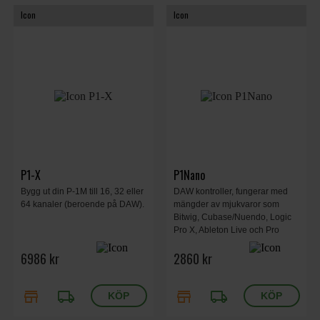
Icon
Icon
P1-X
P1Nano
Bygg ut din P-1M till 16, 32 eller
DAW kontroller, fungerar med
64 kanaler (beroende på DAW).
mängder av mjukvaror som
Bitwig, Cubase/Nuendo, Logic
Pro X, Ableton Live och Pro
Tools
6986 kr
2860 kr
store
local_shipping
store
local_shipping