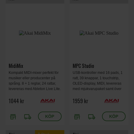
MidiMix
MPC Studio
Kompakt MIDI-mixer perfekt för
USB-kontroller med 16 pads, 1
musiker eller producenter på
ratt, 39 knappar, 1 touchstrip,
språng. 8 + 1 reglar, 24 rattar,
OLED-display, MIDI, levereras
levereras med Ableton Live Lite.
med mjukvarupaket samt över
8 individuella faders, en master
10GB ljud
1044 kr
1959 kr
fader, 24 rattar med 3 per kanal,
16 knappar, 2 banker.
store
local_shipping
store
local_shipping