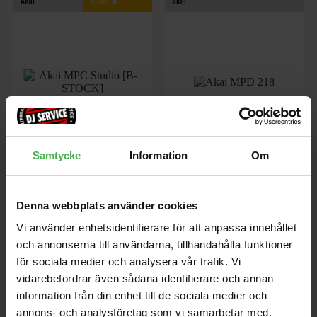
Akai
B-Stock
Akai
Samtycke
Information
Om
MPC Studio [B-STOCK]
MPD 218
[B-STOCK] - Kundretur i nyskick.
MIDI/USB kontroller, 16 belysta
Uppackad och testad.
Thick-Fat pads, Totalt 48 pads,
Orginalkartong, full garanti.
18 298-graders rattar, MPC Note
Denna webbplats använder cookies
Repeat och Full Level, 16
Vi använder enhetsidentifierare för att anpassa innehållet
redigerbara presets,
1849 kr
1029 kr
Strömförsörjning via USB.
och annonserna till användarna, tillhandahålla funktioner
3125 kr
för sociala medier och analysera vår trafik. Vi
store
local_shipping
store
local_shipping
vidarebefordrar även sådana identifierare och annan
information från din enhet till de sociala medier och
annons- och analysföretag som vi samarbetar med.