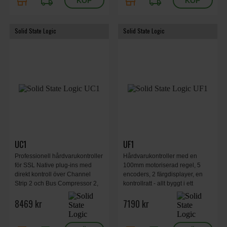
store
local_shipping
store
local_shipping
Solid State Logic
Solid State Logic
UC1
UF1
Professionell hårdvarukontroller
Hårdvarukontroller med en
för SSL Native plug-ins med
100mm motoriserad regel, 5
direkt kontroll över Channel
encoders, 2 färgdisplayer, en
Strip 2 och Bus Compressor 2,
kontrollratt - allt byggt i ett
SSL 360° integration, LED-
metallchassi.
8469 kr
7190 kr
feedback och klassisk SSL-
konsolworkflow för effektiv
mixning i din DAW.