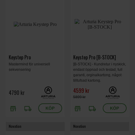
Keystep Pro
Keystep Pro [B-STOCK]
Mastermind för universell
[B-STOCK] - Kundretur i nyskick,
sekvensering
endast öppnad och testad, full
garanti, orginalkartong, något
tilltufsad kartong.
4599 kr
4790 kr
5899 kr
store
local_shipping
store
local_shipping
Novation
Novation