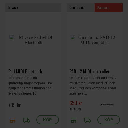
M-vave
Omnitronic
Kampanj
Pad MIDI Bluetooth
PAD-12 MIDI controller
Trådlös kontroll för
USB MIDI-kontroller för kreativ
ljudredigeringsprogram. Bra
musikproduktion med PC och
hjälp för hemmastudion och
Mac Utför och komponera vad
live-situationer. 16
som helst...
programmerbara och
650 kr
799 kr
tryckkänsliga pads. 8
programmerbara 360 graders
1016 kr
vridknappar. 10
store
local_shipping
store
local_shipping
funktionsknappar.