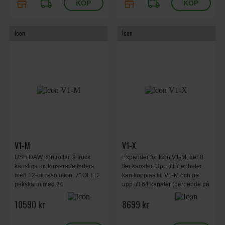
store
local_shipping
store
local_shipping
Icon
Icon
V1-M
V1-X
USB DAW kontroller. 9 truck
Expander för Icon V1-M, ger 8
känsliga motoriserade faders
fler kanaler. Upp till 7 enheter
med 12-bit resolution. 7" OLED
kan kopplas till V1-M och ge
pekskärm med 24
upp till 64 kanaler (beroende på
programmerbara paneler och 5
DAW support).
10590 kr
8699 kr
lager, totalt 120 kontrollerbara
funktioner. Upp till 3 DAWs kan
kontrolleras samtidigt.