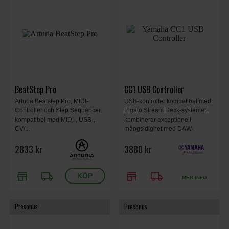
BeatStep Pro
CC1 USB Controller
Arturia Beatstep Pro, MIDI-
USB-kontroller kompatibel med
Controller och Step Sequencer,
Elgato Stream Deck-systemet,
kompatibel med MIDI-, USB-,
kombinerar exceptionell
CV/...
mångsidighet med DAW-
specifika kontroller – perfekt för
2833 kr
3880 kr
alla typer av skapare som är
involverade i musikproduktion,
PC-streaming, podcast- och
store
local_shipping
store
local_shipping
videoinnehållsskapande.
MER INFO
Presonus
Presonus