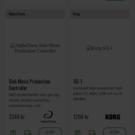
AlphaTheta
Korg
Slab Music Production
SQ-1
Controller
Kompakt step-sequencer med
både CV, MIDI, USB och t.o.m.
MIDI-padkontroller som ger dig
littleBits.
Serato Studios sampling-,
sekvenserings- och
prestationsfunktioner direkt i
3349 kr
1290 kr
dina händer. Den återför den
råa instinkten, känslan och
hastigheten i beatskapandet till
store
local_shipping
store
local_shipping
dess grundläggande element.