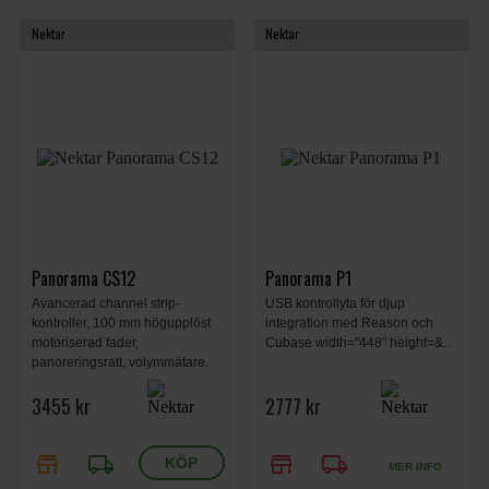
Nektar
Nektar
Panorama CS12
Panorama P1
Avancerad channel strip-
USB kontrollyta för djup
kontroller, 100 mm högupplöst
integration med Reason och
motoriserad fader,
Cubase width="448" height=&...
panoreringsratt, volymmätare.
Knappar för Arm, Solo & Mute.
3455 kr
2777 kr
18 DAW-transport knappar,
kanalval,
tidslinje/loopparametrar,
store
local_shipping
store
local_shipping
automatisering på/av, 11 RGB-
MER INFO
belysta knappar.