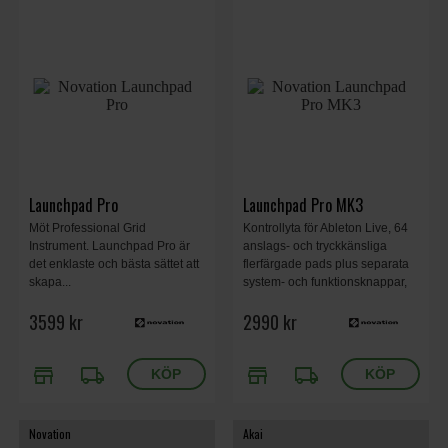
Launchpad Pro
Launchpad Pro MK3
Möt Professional Grid
Kontrollyta för Ableton Live, 64
Instrument. Launchpad Pro är
anslags- och tryckkänsliga
det enklaste och bästa sättet att
flerfärgade pads plus separata
skapa...
system- och funktionsknappar,
4-kanals 32-stegs sequencer.
3599 kr
2990 kr
Mjukvarupaket inklusive Ableton
Live Lite.
store
local_shipping
store
local_shipping
Novation
Akai