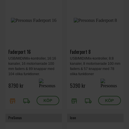
Faderport 16
Faderport 8
USB/MIDI/Mix-kontroller, 16:16
USB/MIDI/Mix-kontroller, 8:8
kanaler, 16 motoriserade 100
kanaler, 8 motoriserade 100 mm
mm faders & 89 knappar med
faders & 57 knappar med 78
104 olika funktioner.
olika funktioner
8790 kr
5390 kr
store
local_shipping
store
local_shipping
PreSonus
Icon