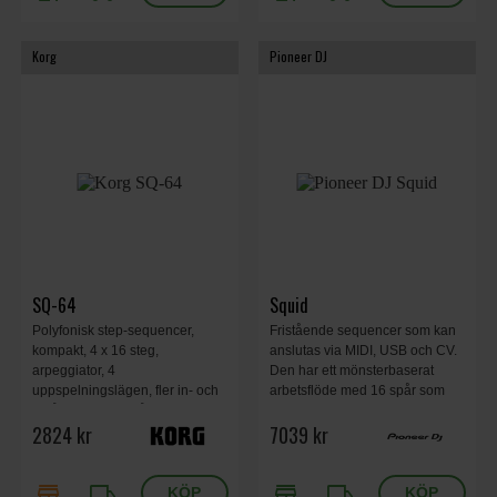
Korg
Pioneer DJ
SQ-64
Squid
Polyfonisk step-sequencer,
Fristående sequencer som kan
kompakt, 4 x 16 steg,
anslutas via MIDI, USB och CV.
arpeggiator, 4
Den har ett mönsterbaserat
uppspelningslägen, fler in- och
arbetsflöde med 16 spår som
utgångar gör att både moderna
lagrar upp till 64 fyrtaktiga
2824 kr
7039 kr
och analoga syntar kan anslutas
mönster som kan kombineras till
16 scener per projekt.
store
local_shipping
store
local_shipping