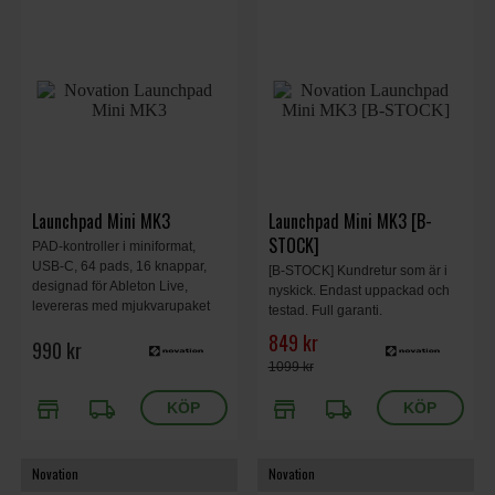
Launchpad Mini MK3
Launchpad Mini MK3 [B-
STOCK]
PAD-kontroller i miniformat,
USB-C, 64 pads, 16 knappar,
[B-STOCK] Kundretur som är i
designad för Ableton Live,
nyskick. Endast uppackad och
levereras med mjukvarupaket
testad. Full garanti.
Orginalkartong.
849 kr
990 kr
1099 kr
store
local_shipping
store
local_shipping
Novation
Novation