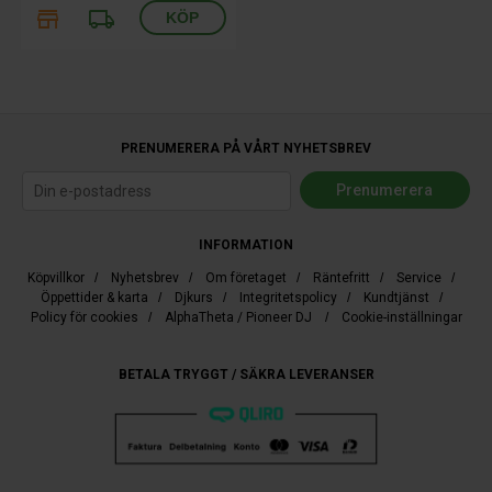
store
local_shipping
PRENUMERERA PÅ VÅRT NYHETSBREV
INFORMATION
Köpvillkor
/
Nyhetsbrev
/
Om företaget
/
Räntefritt
/
Service
/
Öppettider & karta
/
Djkurs
/
Integritetspolicy
/
Kundtjänst
/
Policy för cookies
/
AlphaTheta / Pioneer DJ
/
Cookie-inställningar
BETALA TRYGGT / SÄKRA LEVERANSER