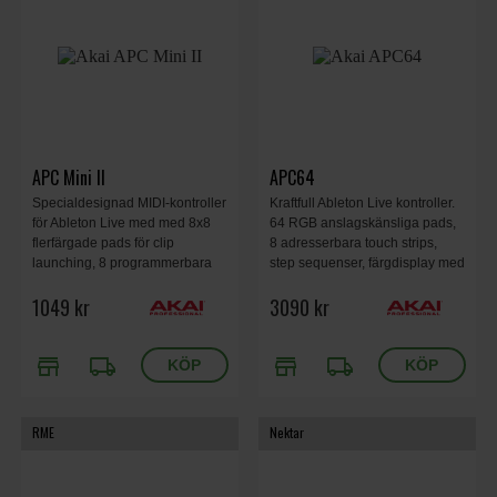
APC Mini II
APC64
Specialdesignad MIDI-kontroller
Kraftfull Ableton Live kontroller.
för Ableton Live med med 8x8
64 RGB anslagskänsliga pads,
flerfärgade pads för clip
8 adresserbara touch strips,
launching, 8 programmerbara
step sequenser, färgdisplay med
reglar samt en masterregel.
encoder dial, 1.6 kg, 272 x 371 x
1049 kr
3090 kr
ansluts via USB och fungerar
34.5 mm.
med både macOS och
Windows.
store
local_shipping
store
local_shipping
RME
Nektar