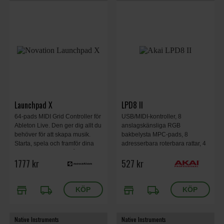
Launchpad X
LPD8 II
64-pads MIDI Grid Controller för
USB/MIDI-kontroller, 8
Ableton Live. Den ger dig allt du
anslagskänsliga RGB
behöver för att skapa musik.
bakbelysta MPC-pads, 8
Starta, spela och framför dina
adresserbara roterbara rattar, 4
ljud och bygg dina spår med
programmerbara minnesbanker.
1777 kr
527 kr
hjälp av de stora, superkänsliga
Inga drivrutiner behövs, ström
RGB-padsen, dynamiska not- &
tas från USB-porten.
skalalägen och mixerkontroller.
306x81x34mm; 390g.
store
local_shipping
store
local_shipping
Native Instruments
Native Instruments