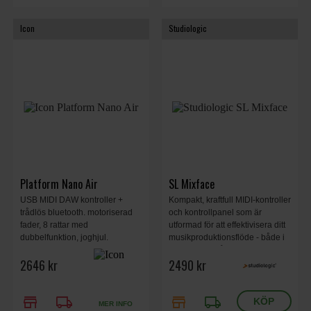
Icon
Studiologic
Platform Nano Air
SL Mixface
USB MIDI DAW kontroller +
Kompakt, kraftfull MIDI-kontroller
trådlös bluetooth. motoriserad
och kontrollpanel som är
fader, 8 rattar med
utformad för att effektivisera ditt
dubbelfunktion, joghjul.
musikproduktionsflöde - både i
Upplysta knappar för Mute,
studion och på scenen. 262 x
2646 kr
2490 kr
Solo, Automation och Transport
130 x 36 mm, 0.57 kg.
control.
store
local_shipping
store
local_shipping
MER INFO