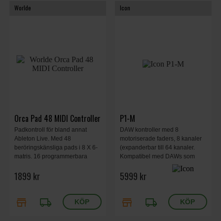
Worlde
Icon
Orca Pad 48 MIDI Controller
P1-M
Padkontroll för bland annat
DAW kontroller med 8
Ableton Live. Med 48
motoriserade faders, 8 kanaler
beröringskänsliga pads i 8 X 6-
(expanderbar till 64 kanaler.
matris. 16 programmerbara
Kompatibel med DAWs som
knappar. 8 programmerbara
Bitwig, Cubase/Nuendo, Logic
1899 kr
5999 kr
faders. 8 programmerbara vrid
Pro X, Ableton Live, och Pro
knappar. USB-kabel ingår
Tools.
store
local_shipping
store
local_shipping