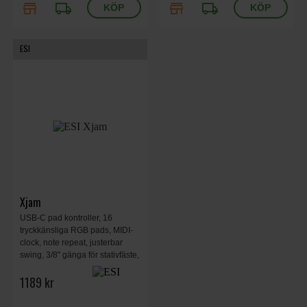
store
local_shipping
store
local_shipping
ESI
Xjam
USB-C pad kontroller, 16
tryckkänsliga RGB pads, MIDI-
clock, note repeat, justerbar
swing, 3/8" gänga för stativfäste,
MIDI ut, fotpedal in, 200x26x135
1189 kr
mm, 383 g