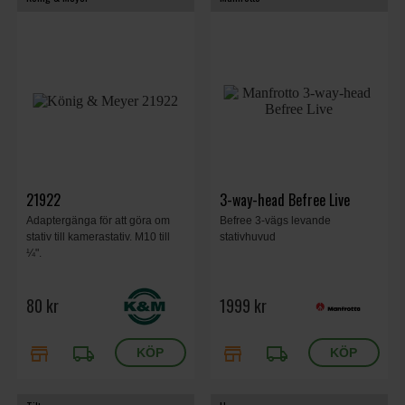
21922
3-way-head Befree Live
Adaptergänga för att göra om
Befree 3-vägs levande
stativ till kamerastativ. M10 till
stativhuvud
¼".
80 kr
1999 kr
store
local_shipping
store
local_shipping