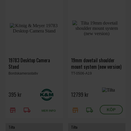
19783 Desktop Camera
19mm dovetail shoulder
Stand
mount system (new version)
Bordskamerastativ
TT-0506-A19
395 kr
12799 kr
store
local_shipping
store
local_shipping
MER INFO
Tilta
Tilta