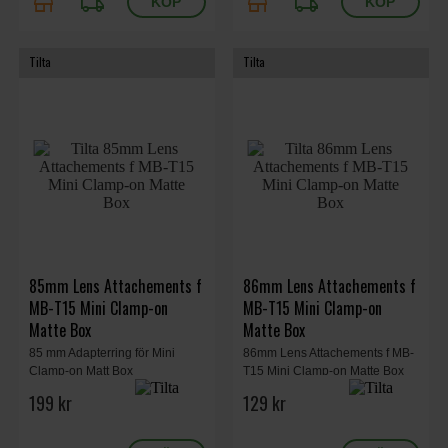
store
local_shipping
store
local_shipping
Tilta
Tilta
85mm Lens Attachements f
86mm Lens Attachements f
MB-T15 Mini Clamp-on
MB-T15 Mini Clamp-on
Matte Box
Matte Box
85 mm Adapterring för Mini
86mm Lens Attachements f MB-
Clamp-on Matt Box
T15 Mini Clamp-on Matte Box
199 kr
129 kr