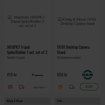
160SPK3 Tripod
19781 Desktop Camera
Spike/Rubber F eet, set of 3
Stand
Spikfot 3-pack
Bordskamerastativ
419 kr
650 kr
store
local_shipping
store
local_shipping
MER INFO
König & Meyer
Tilta