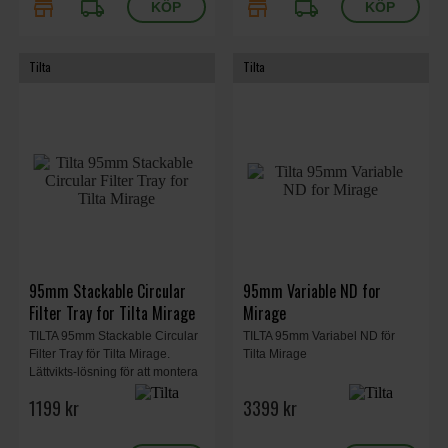
store
local_shipping
store
local_shipping
Tilta
Tilta
95mm Stackable Circular
95mm Variable ND for
Filter Tray for Tilta Mirage
Mirage
TILTA 95mm Stackable Circular
TILTA 95mm Variabel ND för
Filter Tray för Tilta Mirage.
Tilta Mirage
Lättvikts-lösning för att montera
fler filter
1199 kr
3399 kr