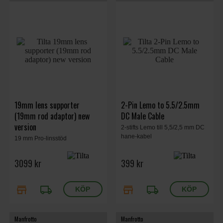
19mm lens supporter
2-Pin Lemo to 5.5/2.5mm
(19mm rod adaptor) new
DC Male Cable
version
2-stifts Lemo till 5,5/2,5 mm DC
hane-kabel
19 mm Pro-linsstöd
3099 kr
399 kr
store
local_shipping
store
local_shipping
Manfrotto
Manfrotto