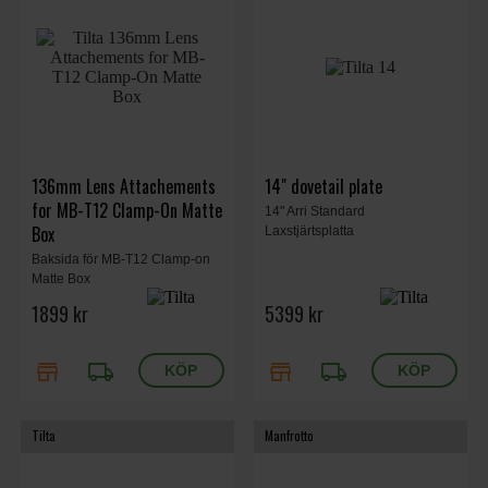
136mm Lens Attachements
14" dovetail plate
for MB-T12 Clamp-On Matte
14" Arri Standard
Box
Laxstjärtsplatta
Baksida för MB-T12 Clamp-on
Matte Box
1899 kr
5399 kr
store
local_shipping
store
local_shipping
Tilta
Manfrotto