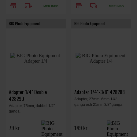
store
local_shipping
store
local_shipping
MER INFO
MER INFO
BIG Photo Equipment
BIG Photo Equipment
Adapter 1/4" Double
Adapter 1/4"-3/8" 428288
428290
Adapter, 27mm, 6mm 1/4"
gänga och 21mm 3/8" gänga.
Adapter, 75mm, dubbel 1/4"
gänga.
79 kr
149 kr