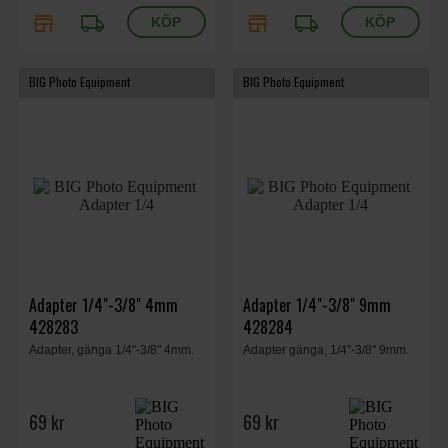
store
local_shipping
store
local_shipping
BIG Photo Equipment
BIG Photo Equipment
Adapter 1/4"-3/8" 4mm
Adapter 1/4"-3/8" 9mm
428283
428284
Adapter, gänga 1/4"-3/8" 4mm.
Adapter gänga, 1/4"-3/8" 9mm.
69 kr
69 kr