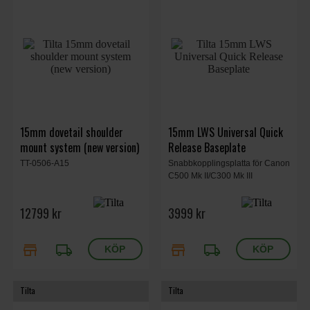
15mm dovetail shoulder
15mm LWS Universal Quick
mount system (new version)
Release Baseplate
TT-0506-A15
Snabbkopplingsplatta för Canon
C500 Mk II/C300 Mk III
12799 kr
3999 kr
store
local_shipping
store
local_shipping
Tilta
Tilta