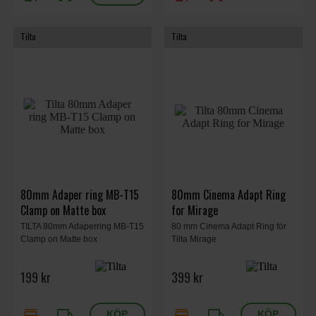
Tilta
Tilta
80mm Adaper ring MB-T15
80mm Cinema Adapt Ring
Clamp on Matte box
for Mirage
TILTA 80mm Adaperring MB-T15
80 mm Cinema Adapt Ring för
Clamp on Matte box
Tilta Mirage
199 kr
399 kr
store
local_shipping
store
local_shipping