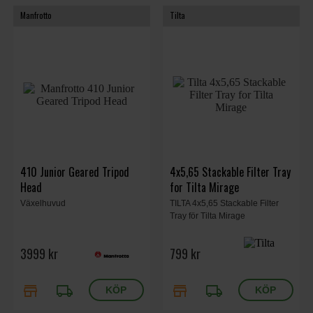
Manfrotto
Tilta
410 Junior Geared Tripod
4x5,65 Stackable Filter Tray
Head
for Tilta Mirage
Växelhuvud
TILTA 4x5,65 Stackable Filter
Tray för Tilta Mirage
3999 kr
799 kr
store
local_shipping
store
local_shipping