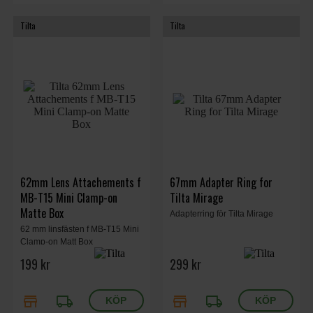
Tilta
Tilta
62mm Lens Attachements f
67mm Adapter Ring for
MB-T15 Mini Clamp-on
Tilta Mirage
Matte Box
Adapterring för Tilta Mirage
62 mm linsfästen f MB-T15 Mini
Clamp-on Matt Box
199 kr
299 kr
store
local_shipping
store
local_shipping