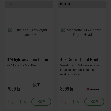
Tilta
Manfrotto
4*4 lightweight matte box
405 Geared Tripod Head
4×4 Lättvikts Matt Box
Växelhuvud, Mikrometerrattar
för att justera position med
exakta rörelser.
7099 kr
8999 kr
store
local_shipping
store
local_shipping