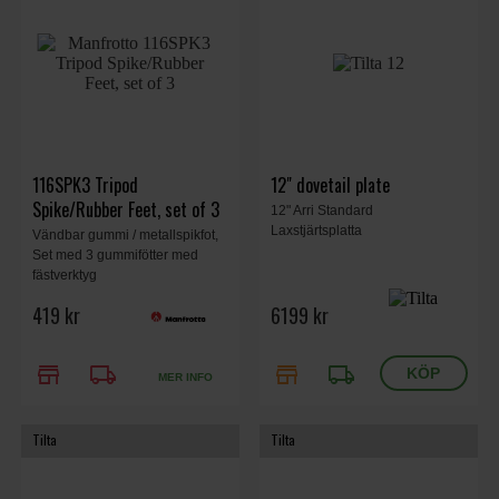
116SPK3 Tripod
12" dovetail plate
Spike/Rubber Feet, set of 3
12" Arri Standard
Laxstjärtsplatta
Vändbar gummi / metallspikfot,
Set med 3 gummifötter med
fästverktyg
419 kr
6199 kr
store
local_shipping
store
local_shipping
MER INFO
Tilta
Tilta