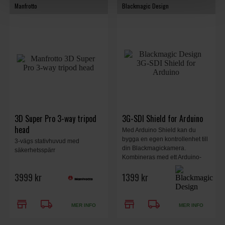
Manfrotto
Blackmagic Design
3D Super Pro 3-way tripod
3G-SDI Shield for Arduino
head
Med Arduino Shield kan du
bygga en egen kontrollenhet till
3-vägs stativhuvud med
din Blackmagickamera.
säkerhetsspärr
Kombineras med ett Arduino-
moderkort och gör att du kan
3999 kr
1399 kr
skicka styrsignaler till kameran
via SDI-retursignalen.
store
local_shipping
store
local_shipping
MER INFO
MER INFO