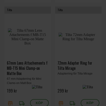
Tilta
Tilta
67mm Lens Attachements f
72mm Adapter Ring for
MB-T15 Mini Clamp-on
Tilta Mirage
Matte Box
Adapterring för Tilta Mirage
67 mm Adapterring för Mini
Clamp-on Matt Box
199 kr
299 kr
store
local_shipping
store
local_shipping