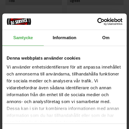
Tilta
Ugreen
Samtycke
Information
Om
Denna webbplats använder cookies
3/8"-16 Screw TT-LS3/8-B
30985 External Network
Vi använder enhetsidentifierare för att anpassa innehållet
Card For Chromecast 1m
3/8"-16 Skruv TT-LS3/8-B
och annonserna till användarna, tillhandahålla funktioner
Externt nätverkskort, kompatibelt
för sociala medier och analysera vår trafik. Vi
med Chromecast 1 / 2 / 3 / Audio
vidarebefordrar även sådana identifierare och annan
och Ultra, Upp till 100 Mb/s,
Plug and play, låg
information från din enhet till de sociala medier och
99 kr
220 kr
energiförbrukning, Svart.
annons- och analysföretag som vi samarbetar med.
Dessa kan i sin tur kombinera informationen med annan
store
local_shipping
store
local_shipping
information som du har tillhandahållit eller som de har
MER INFO
samlat in när du har använt deras tjänster.