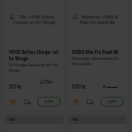
14500 Battery Charger set
156BLB Mini Pro Stand Bk
for Mirage
Mångsidigt, ultrakompakt och
lätt ljusstativ
TILTA batteri-laddar-set för Tilta
Mirage
399 kr
1199 kr
store
local_shipping
store
local_shipping
Tilta
Tilta