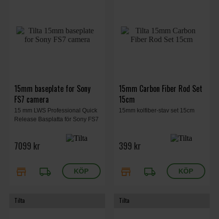
15mm baseplate for Sony
15mm Carbon Fiber Rod Set
FS7 camera
15cm
15 mm LWS Professional Quick
15mm kolfiber-stav set 15cm
Release Basplatta för Sony FS7
7099 kr
399 kr
store
local_shipping
store
local_shipping
Tilta
Tilta