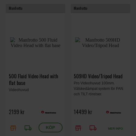
Manfrotto
Manfrotto
500 Fluid Video Head with
509HD Video/Tripod Head
flat base
Pro Videohuvud 100mm.
Vätskedämpat system för PAN
Videohuvud
och TILT rörelser.
2199 kr
14499 kr
store
local_shipping
store
local_shipping
MER INFO