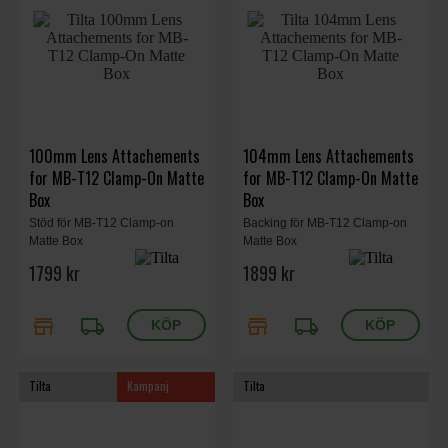
100mm Lens Attachements
104mm Lens Attachements
for MB-T12 Clamp-On Matte
for MB-T12 Clamp-On Matte
Box
Box
Stöd för MB-T12 Clamp-on
Backing för MB-T12 Clamp-on
Matte Box
Matte Box
1799 kr
1899 kr
store
local_shipping
store
local_shipping
Tilta
Kampanj
Tilta