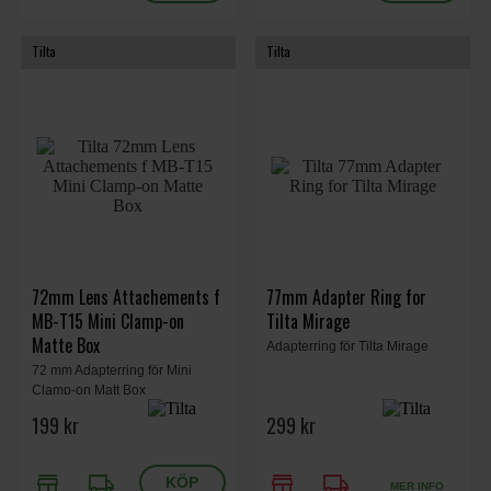
Tilta
Tilta
72mm Lens Attachements f
77mm Adapter Ring for
MB-T15 Mini Clamp-on
Tilta Mirage
Matte Box
Adapterring för Tilta Mirage
72 mm Adapterring för Mini
Clamp-on Matt Box
199 kr
299 kr
store
local_shipping
store
local_shipping
MER INFO