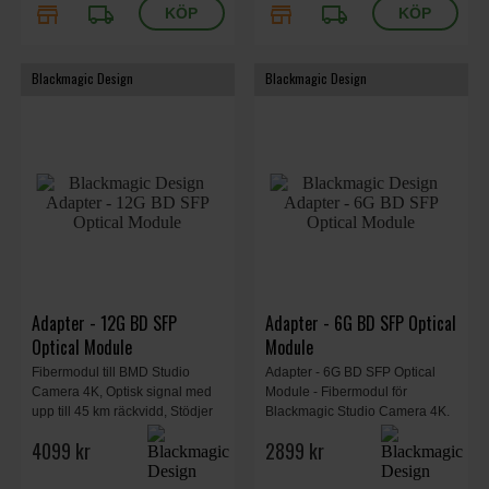
store
local_shipping
store
local_shipping
Blackmagic Design
Blackmagic Design
Adapter - 12G BD SFP
Adapter - 6G BD SFP Optical
Optical Module
Module
Fibermodul till BMD Studio
Adapter - 6G BD SFP Optical
Camera 4K, Optisk signal med
Module - Fibermodul för
upp till 45 km räckvidd, Stödjer
Blackmagic Studio Camera 4K.
12G-SDI, 10-bit 4:2:2, Kräver ej
4099 kr
2899 kr
ATEM Camera Converter