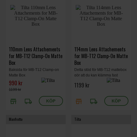
110mm Lens Attachements
114mm Lens Attachements
for MB-T12 Clamp-On Matte
for MB-T12 Clamp-On Matte
Box
Box
Baksida för MB-T12 Clamp-on
Detta stöd för MB-T12 mattebox
Matte Box
gör att du kan klämma fast
matteboxen på objektiv med en
990 kr
1199 kr
given frontdiameter.
1199 kr
store
local_shipping
store
local_shipping
Manfrotto
Tilta