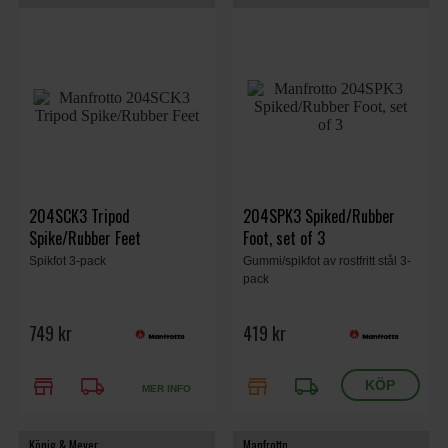
204SCK3 Tripod
204SPK3 Spiked/Rubber
Spike/Rubber Feet
Foot, set of 3
Spikfot 3-pack
Gummi/spikfot av rostfritt stål 3-
pack
749 kr
419 kr
store
local_shipping
store
local_shipping
MER INFO
König & Meyer
Manfrotto