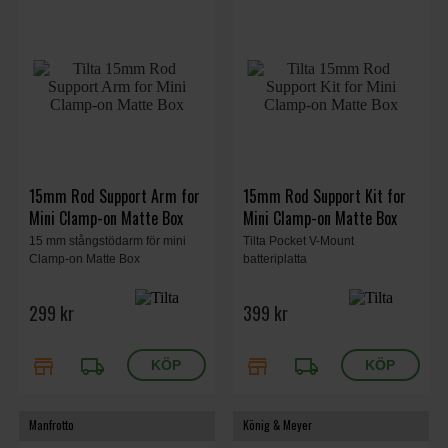
15mm Rod Support Arm for
15mm Rod Support Kit for
Mini Clamp-on Matte Box
Mini Clamp-on Matte Box
15 mm stångstödarm för mini
Tilta Pocket V-Mount
Clamp-on Matte Box
batteriplatta
299 kr
399 kr
store
local_shipping
store
local_shipping
Manfrotto
König & Meyer