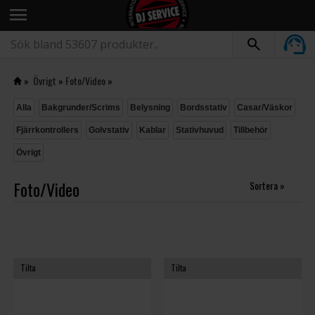
menu
»
Övrigt
»
Foto/Video
»
Alla
Bakgrunder/Scrims
Belysning
Bordsstativ
Casar/Väskor
Fjärrkontrollers
Golvstativ
Kablar
Stativhuvud
Tillbehör
Övrigt
Foto/Video
Sortera »
Tilta
Tilta