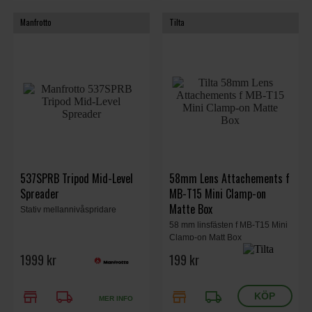
Manfrotto
Tilta
537SPRB Tripod Mid-Level
58mm Lens Attachements f
Spreader
MB-T15 Mini Clamp-on
Matte Box
Stativ mellannivåspridare
58 mm linsfästen f MB-T15 Mini
Clamp-on Matt Box
1999 kr
199 kr
store
local_shipping
store
local_shipping
MER INFO