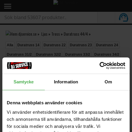
menu
»
Ljus
»
Tross
»
Duratruss 44/4
»
Alla
Duratruss 14
Duratruss 22
Duratruss 23
Duratruss 24
Duratruss 31/2
Duratruss 32/2
Duratruss 33/2
Duratruss 34/2
Duratruss 34/3
Duratruss 34/4
Duratruss 43/2
Duratruss 44/2
Duratruss 44/4
Möbler
Stativ
Textiler
Tillbehör
Samtycke
Information
Om
Tross Duratruss 44/4
Sortera »
Denna webbplats använder cookies
Vi använder enhetsidentifierare för att anpassa innehållet
och annonserna till användarna, tillhandahålla funktioner
för sociala medier och analysera vår trafik. Vi