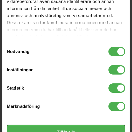
vidarebefordrar även sådana identifierare och annan
information från din enhet till de sociala medier och
annons- och analysföretag som vi samarbetar med.
Dessa kan i sin tur kombinera informationen med annan
information som du har tillhandahållit eller som de har
samlat in när du har använt deras tjänster.
Samtyckesval
Nödvändig
Inställningar
PRENUMERERA PÅ VÅRT NYHETSBREV
Statistik
INFORMATION
Marknadsföring
Köpvillkor
/
Nyhetsbrev
/
Om företaget
/
Räntefritt
/
Service
/
Öppettider & karta
/
Djkurs
/
Integritetspolicy
/
Kundtjänst
/
Policy för cookies
/
AlphaTheta / Pioneer DJ
/
Cookie-inställningar