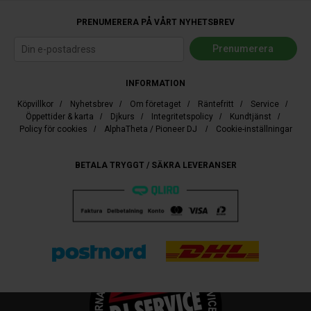
PRENUMERERA PÅ VÅRT NYHETSBREV
INFORMATION
Köpvillkor
/
Nyhetsbrev
/
Om företaget
/
Räntefritt
/
Service
/
Öppettider & karta
/
Djkurs
/
Integritetspolicy
/
Kundtjänst
/
Policy för cookies
/
AlphaTheta / Pioneer DJ
/
Cookie-inställningar
BETALA TRYGGT / SÄKRA LEVERANSER