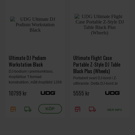
Ultimate DJ Podium
Ultimate Flight Case
Workstation Black
Portable Z-Style DJ Table
Black Plus (Wheels)
DJ-bodium i premiumklass,
ihopfällbar T-formad
Portabelt svart DJ-bord i Z-
konstruktion, mått ihopfälld 1269
utförande. Detta DJ-bord är
x 220 x 715 mm, mått öppen
enkelt att transportera (har hjul)
10799 kr
5555 kr
1269 x 953 x 715 mm, 36,8 kg.
och snabbt att sätta upp/plocka
ner. Ger ett professionellt
utseende. 119.5x61.0x23.7 cm,
store
local_shipping
store
local_shipping
MER INFO
21.8 kg.