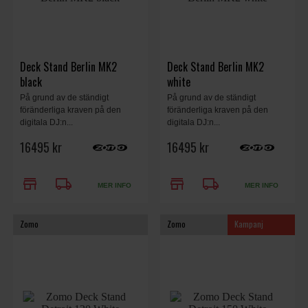
Deck Stand Berlin MK2
Deck Stand Berlin MK2
black
white
På grund av de ständigt
På grund av de ständigt
föränderliga kraven på den
föränderliga kraven på den
digitala DJ:n...
digitala DJ:n...
16495 kr
16495 kr
store
local_shipping
store
local_shipping
MER INFO
MER INFO
Zomo
Zomo
Kampanj