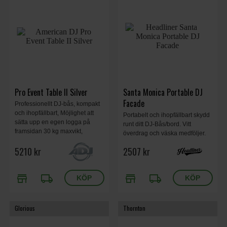
Pro Event Table II Silver
Santa Monica Portable DJ
Facade
Professionellt DJ-bås, kompakt
och ihopfällbart, Möjlighet att
Portabelt och ihopfällbart skydd
sätta upp en egen logga på
runt ditt DJ-Bås/bord. Vitt
framsidan 30 kg maxvikt,
överdrag och väska medföljer.
1270x610x1155mm, 18 kg,
147.32 x 73.66 x 121.92 cm.
5210 kr
2507 kr
Silver.
store
local_shipping
store
local_shipping
Glorious
Thornton