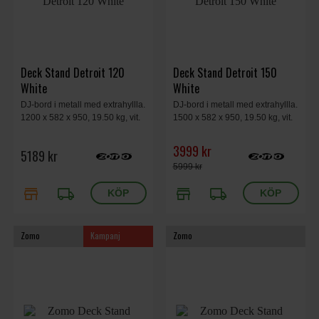
Deck Stand Detroit 120
Deck Stand Detroit 150
White
White
DJ-bord i metall med extrahyllla.
DJ-bord i metall med extrahyllla.
1200 x 582 x 950, 19.50 kg, vit.
1500 x 582 x 950, 19.50 kg, vit.
3999 kr
5189 kr
5999 kr
store
local_shipping
store
local_shipping
Zomo
Kampanj
Zomo