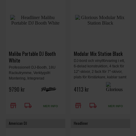
Malibu Portable DJ Booth
Modular Mix Station Black
White
DJ-bord och vinylförvaring i ett,
6-delad konstruktion, 4 fack för
Professionell DJ-Booth, 18U
12''-skivor, 2 fack för 7''-skivor,
Rackutrymme, Verktygsfri
plats för förstärkare, kablar samt
Montering, Integrerad
ett stort utrymme för en DJ-setup
Kabelhantering, Laptopstativ
9790 kr
4113 kr
och en laptop. Svart. 480 x 910
Ingår, Vadderade
x 1350 mm, 42.3 kg.
Transportväskor Ingår, Mått
119,8 × 99 × 61 cm, Vikt 46,3 kg,
store
local_shipping
store
local_shipping
Vit.
MER INFO
MER INFO
American DJ
Headliner