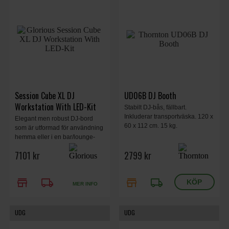
Session Cube XL DJ
UD06B DJ Booth
Workstation With LED-Kit
Stabilt DJ-bås, fällbart.
Inkluderar transportväska. 120 x
Elegant men robust DJ-bord
60 x 112 cm. 15 kg.
som är utformad för användning
hemma eller i en bar/lounge-
miljö. integrerad LED-belysning,
7101 kr
2799 kr
svart pianofinish, 1250 x 450 x
900 mm, 32 kg.
store
local_shipping
store
local_shipping
MER INFO
UDG
UDG