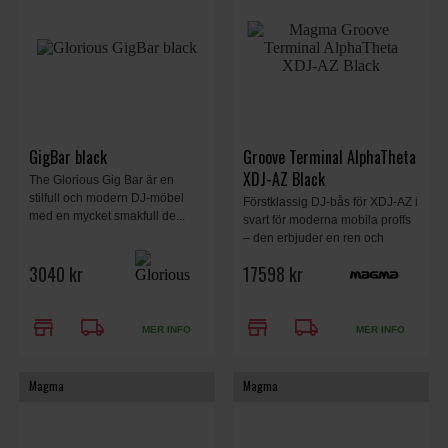
GigBar black
Groove Terminal AlphaTheta
XDJ-AZ Black
The Glorious Gig Bar är en
stilfull och modern DJ-möbel
Förstklassig DJ-bås för XDJ-AZ i
med en mycket smakfull de...
svart för moderna mobila proffs
– den erbjuder en ren och
funktionell uppsättning för
3040 kr
17598 kr
bröllop och företagsevenemang,
samtidigt som den fungerar som
stilfull inredning för barer,
store
local_shipping
store
local_shipping
klubbar eller hemmastudior.
MER INFO
MER INFO
Magma
Magma