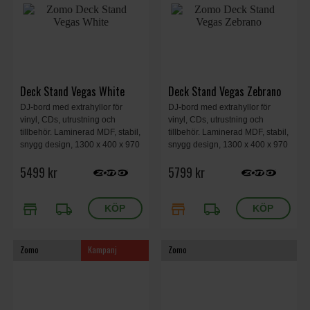
Deck Stand Vegas White
Deck Stand Vegas Zebrano
DJ-bord med extrahyllor för
DJ-bord med extrahyllor för
vinyl, CDs, utrustning och
vinyl, CDs, utrustning och
tillbehör. Laminerad MDF, stabil,
tillbehör. Laminerad MDF, stabil,
snygg design, 1300 x 400 x 970
snygg design, 1300 x 400 x 970
mm, 25kg, white.
mm, 25kg, zebrano.
5499 kr
5799 kr
store
local_shipping
store
local_shipping
Zomo
Kampanj
Zomo