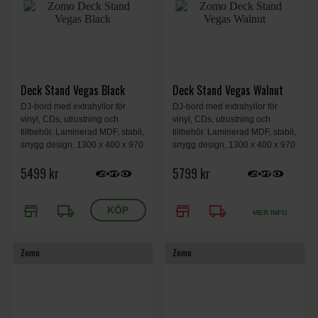
Deck Stand Vegas Black
Deck Stand Vegas Walnut
DJ-bord med extrahyllor för
DJ-bord med extrahyllor för
vinyl, CDs, utrustning och
vinyl, CDs, utrustning och
tillbehör. Laminerad MDF, stabil,
tillbehör. Laminerad MDF, stabil,
snygg design, 1300 x 400 x 970
snygg design, 1300 x 400 x 970
mm, 25kg, svart.
mm, 25kg, valnöt.
5499 kr
5799 kr
store
local_shipping
store
local_shipping
MER INFO
Zomo
Zomo