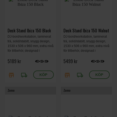
Deck Stand Ibiza 150 Black
Deck Stand Ibiza 150 Walnut
DJ-bord/workstation, laminerat
DJ-bord/workstation, laminerat
trä, solid/stabilt, snygg design,
trä, solid/stabilt, snygg design,
1530 x 506 x 960 mm, extra nivå
1530 x 506 x 960 mm, extra nivå
för tillbehör, designad i
för tillbehör, designad i
Tyskland, 46.1 kg, svart.
Tyskland, 46.1 kg, valnöt.
5189 kr
5499 kr
store
local_shipping
store
local_shipping
Zomo
Zomo