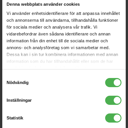
Denna webbplats använder cookies
Vi använder enhetsidentifierare för att anpassa innehållet
och annonserna till användarna, tillhandahålla funktioner
för sociala medier och analysera vår trafik. Vi
vidarebefordrar även sådana identifierare och annan
DJ Stand RS Black
DJ Stand RS White
information från din enhet till de sociala medier och
annons- och analysföretag som vi samarbetar med.
Professionellt uppfällbart DJ
Professionellt uppfällbart DJ
bord. 13x84.5x92cm, 23 kg.
bord. 13x84.5x92cm, 23 kg. Vit.
Dessa kan i sin tur kombinera informationen med annan
Svart.
information som du har tillhandahållit eller som de har
samlat in när du har använt deras tjänster.
3490 kr
3680 kr
Samtyckesval
4190 kr
Nödvändig
store
local_shipping
store
local_shipping
MER INFO
Inställningar
ProDJuser
Kampanj
ProDJuser
Statistik