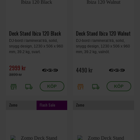
Deck Stand Ibiza 120 Black
Deck Stand Ibiza 120 Walnut
DJ-bord i laminerat trä, solid,
DJ-bord i laminerat trä, solid,
snygg design, 1230 x 506 x 960
snygg design, 1230 x 506 x 960
mm, 39.2 kg, svart.
mm, 39.2 kg, valnöt.
2999 kr
4490 kr
3899 kr
store
local_shipping
store
local_shipping
Zomo
Flash Sale
Zomo