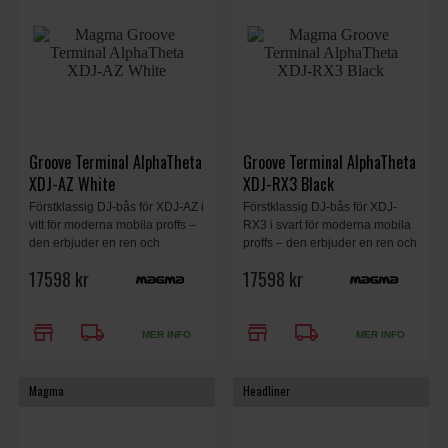
Groove Terminal AlphaTheta
Groove Terminal AlphaTheta
XDJ-AZ White
XDJ-RX3 Black
Förstklassig DJ-bås för XDJ-AZ i
Förstklassig DJ-bås för XDJ-
vitt för moderna mobila proffs –
RX3 i svart för moderna mobila
den erbjuder en ren och
proffs – den erbjuder en ren och
funktionell uppsättning för
funktionell uppsättning för
17598 kr
17598 kr
bröllop och företagsevenemang,
bröllop och företagsevenemang,
samtidigt som den fungerar som
samtidigt som den fungerar som
stilfull inredning för barer,
stilfull inredning för barer,
store
local_shipping
store
local_shipping
klubbar eller hemmastudior.
klubbar eller hemmastudior.
MER INFO
MER INFO
Magma
Headliner