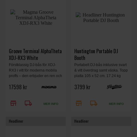
Groove Terminal AlphaTheta
Huntington Portable DJ
XDJ-RX3 White
Booth
Förstklassig DJ-bås för XDJ-
Portabelt DJ-bås inklusive svart
RX3 i vitt för moderna mobila
& vitt överdrag samt väska. Topp
proffs – den erbjuder en ren och
platta 105 x 52 cm. 17.24 kg
funktionell uppsättning för
17598 kr
3799 kr
bröllop och företagsevenemang,
samtidigt som den fungerar som
stilfull inredning för barer,
store
local_shipping
store
local_shipping
klubbar eller hemmastudior.
MER INFO
MER INFO
Headliner
Headliner