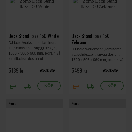
Deck Stand Ibiza 150 White
Deck Stand Ibiza 150
Zebrano
DJ-bord/workstation, laminerat
trä, solid/stabilt, snygg design,
DJ-bord/workstation, laminerat
1530 x 506 x 960 mm, extra nivå
trä, solid/stabilt, snygg design,
för tillbehör, designad i
1530 x 506 x 960 mm, extra nivå
Tyskland, 46.1 kg, vit.
för tillbehör, designad i
5189 kr
5499 kr
Tyskland, 46.1 kg, zebrano.
store
local_shipping
store
local_shipping
Zomo
Zomo