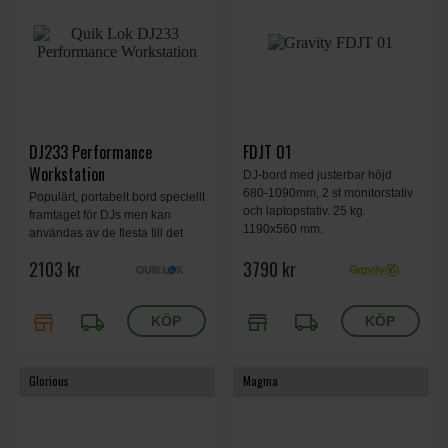
DJ233 Performance
FDJT 01
Workstation
DJ-bord med justerbar höjd
680-1090mm, 2 st monitorstativ
Populärt, portabelt bord speciellt
och laptopstativ. 25 kg.
framtaget för DJs men kan
1190x560 mm.
användas av de flesta till det
mesta. Bärhandtag, 1000x490
2103 kr
3790 kr
mm, 4 höjdpositioner, maxvikt
90 kg, 12.5 kg.
store
local_shipping
store
local_shipping
Glorious
Magma