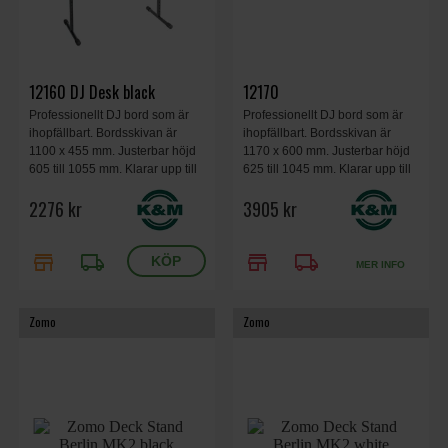
12160 DJ Desk black
12170
Professionellt DJ bord som är
Professionellt DJ bord som är
ihopfällbart. Bordsskivan är
ihopfällbart. Bordsskivan är
1100 x 455 mm. Justerbar höjd
1170 x 600 mm. Justerbar höjd
605 till 1055 mm. Klarar upp till
625 till 1045 mm. Klarar upp till
30 kg i vikt.
30 kg i vikt.
2276 kr
3905 kr
store
local_shipping
store
local_shipping
MER INFO
Zomo
Zomo