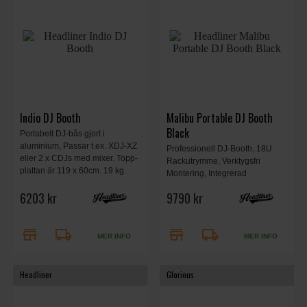
Indio DJ Booth
Malibu Portable DJ Booth
Black
Portabelt DJ-bås gjort i
aluminium, Passar t.ex. XDJ-XZ
Professionell DJ-Booth, 18U
eller 2 x CDJs med mixer. Topp-
Rackutrymme, Verktygsfri
plattan är 119 x 60cm. 19 kg.
Montering, Integrerad
Inklusive vitt överdrag samt
Kabelhantering, Laptopstativ
6203 kr
9790 kr
väska.
Ingår, Vadderade
Transportväskor Ingår, Mått
119,8 × 99 × 61 cm, Vikt 46,3 kg,
store
local_shipping
store
local_shipping
Svart.
MER INFO
MER INFO
Headliner
Glorious