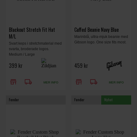
Blackout Stretch Fit Hat
Cuffed Beanie Navy Blue
M/L
Marinblå, ultra-mjuk beanie med
Gibson logo. One size fits most.
Svart keps i stretchmaterial med
svarta, broderade logos.
Medium / Large
399 kr
459 kr
store
local_shipping
store
local_shipping
MER INFO
MER INFO
Fender
Fender
Nyhet