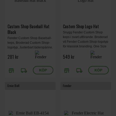
Custom Shop Baseball Hat
Custom Shop Logo Hat
Black
Snygg Fender Custom Shop
keps i svart utförande. Broderad
Fender Custom Shop Baseball-
vit Fender Custom Shop-logotyp
keps, Broderad Custom Shop-
för klassisk branding. One Size
logotyp, Justerbart läderspänne.
Fits Most.
281 kr
549 kr
store
local_shipping
store
local_shipping
Ernie Ball
Fender