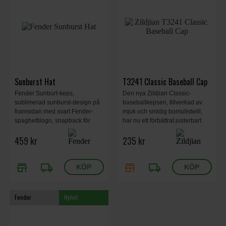
Sunburst Hat
T3241 Classic Baseball Cap
Fender Sunburt-keps,
Den nya Zildjian Classic-
sublimerad sunburst-design på
baseballkepsen, tillverkad av
framsidan med svart Fender-
mjuk och smidig bomullstwill,
spaghettilogo, snapback för
har nu ett förbättrat justerbart
enkel storleksjustering, svarta
spänne baktill
459 kr
235 kr
sömmar över hela kepsen,
fläcktvätt med ren, fuktig trasa,
one size passar de flesta.
store
local_shipping
store
local_shipping
Fender
Nyhet