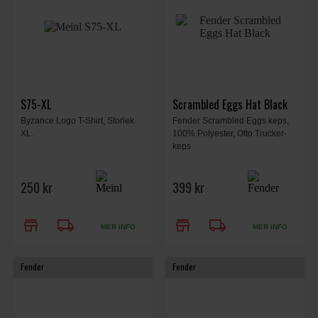
S75-XL
Scrambled Eggs Hat Black
Byzance Logo T-Shirt, Storlek
Fender Scrambled Eggs keps,
XL.
100% Polyester, Otto Trucker-
keps
250 kr
399 kr
store
local_shipping
store
local_shipping
MER INFO
MER INFO
Fender
Fender