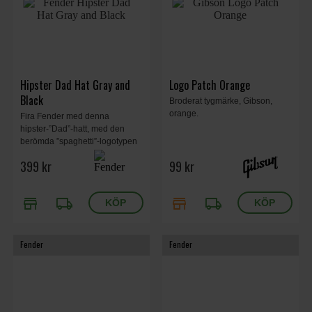
Hipster Dad Hat Gray and
Logo Patch Orange
Black
Broderat tygmärke, Gibson,
orange.
Fira Fender med denna
hipster-”Dad”-hatt, med den
berömda ”spaghetti”-logotypen
broderad på framsidan.
399 kr
99 kr
store
local_shipping
store
local_shipping
Fender
Fender