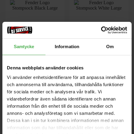
Logo Stompsock Black Large
Logo Stompsock White
Large
Stomp-strumpor, svarta,
Samtycke
Information
Om
Tillverkad av en
Stomp-strumpor, vita, Tillverkad
bomullsblandning med
av en bomullsblandning med
polyester från återvunna
polyester från återvunna
plastflaskor, Storlek large
Denna webbplats använder cookies
plastflaskor, Storlek large
189 kr
189 kr
passar: män 9-12 kvinnor 11-14.
passar: män 9-12 kvinnor 11-14.
Vi använder enhetsidentifierare för att anpassa innehållet
och annonserna till användarna, tillhandahålla funktioner
store
local_shipping
store
local_shipping
för sociala medier och analysera vår trafik. Vi
vidarebefordrar även sådana identifierare och annan
information från din enhet till de sociala medier och
Zildjian
Meinl
annons- och analysföretag som vi samarbetar med.
Dessa kan i sin tur kombinera informationen med annan
information som du har tillhandahållit eller som de har