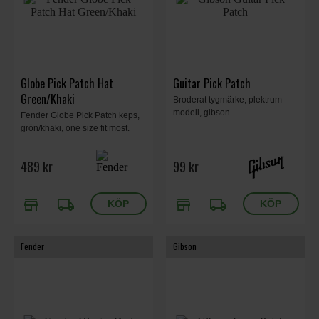
Globe Pick Patch Hat
Guitar Pick Patch
Green/Khaki
Broderat tygmärke, plektrum
modell, gibson.
Fender Globe Pick Patch keps,
grön/khaki, one size fit most.
489 kr
99 kr
store
local_shipping
store
local_shipping
Fender
Gibson