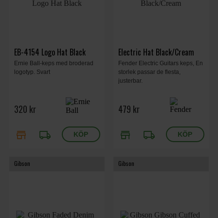
EB-4154 Logo Hat Black
Electric Hat Black/Cream
Ernie Ball-keps med broderad
Fender Electric Guitars keps, En
logotyp. Svart
storlek passar de flesta,
justerbar.
320 kr
479 kr
store
local_shipping
store
local_shipping
Gibson
Gibson