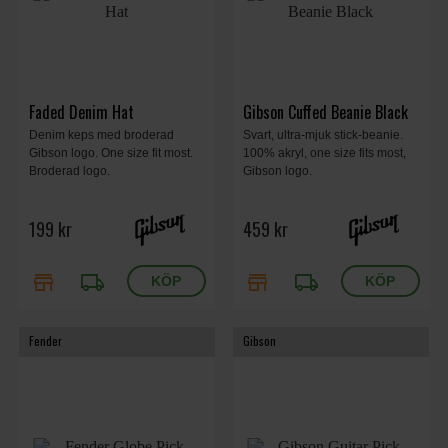
Faded Denim Hat
Gibson Cuffed Beanie Black
Denim keps med broderad
Svart, ultra-mjuk stick-beanie.
Gibson logo. One size fit most.
100% akryl, one size fits most,
Broderad logo.
Gibson logo.
199 kr
459 kr
store
local_shipping
store
local_shipping
Fender
Gibson