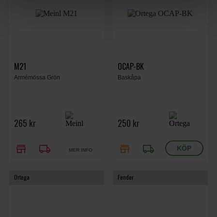
M21
OCAP-BK
Armémössa Grön
Baskåpa
265 kr
250 kr
store
local_shipping
store
local_shipping
MER INFO
Ortega
Fender