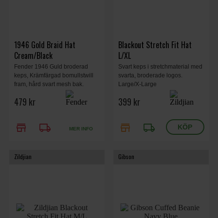
1946 Gold Braid Hat
Blackout Stretch Fit Hat
Cream/Black
L/XL
Fender 1946 Guld broderad
Svart keps i stretchmaterial med
keps, Krämfärgad bomullstwill
svarta, broderade logos.
fram, hård svart mesh bak.
Large/X-Large
479 kr
399 kr
store
local_shipping
store
local_shipping
MER INFO
Zildjian
Gibson