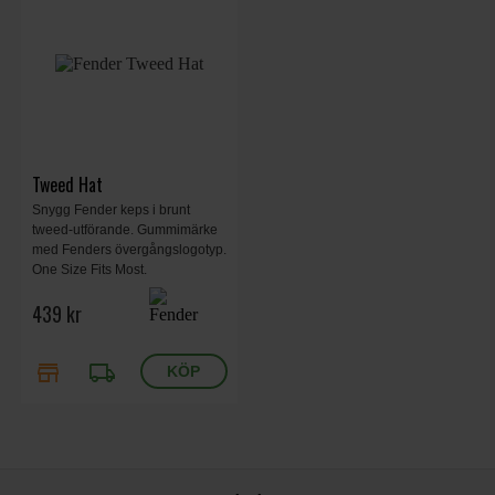
Tweed Hat
Snygg Fender keps i brunt
tweed-utförande. Gummimärke
med Fenders övergångslogotyp.
One Size Fits Most.
439 kr
store
local_shipping