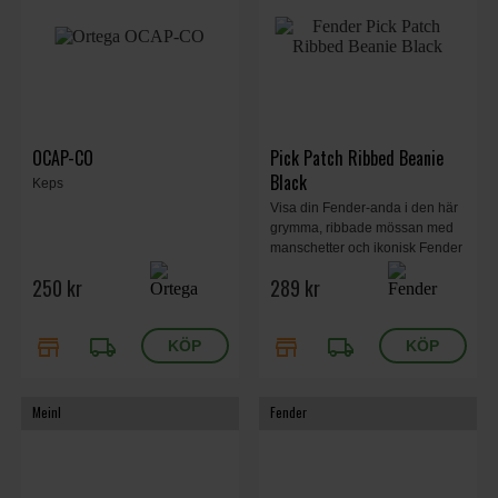
OCAP-CO
Pick Patch Ribbed Beanie
Black
Keps
Visa din Fender-anda i den här
grymma, ribbade mössan med
manschetter och ikonisk Fender
Electric Guitars plektrumpatch.
250 kr
289 kr
store
local_shipping
store
local_shipping
Meinl
Fender