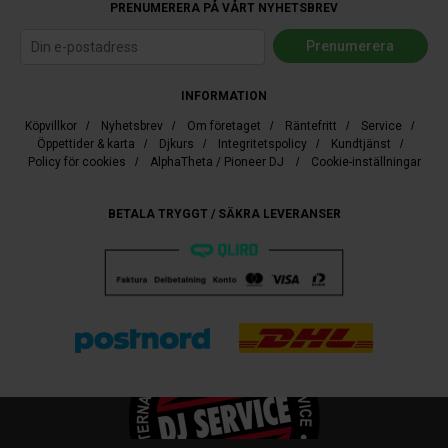
PRENUMERERA PÅ VÅRT NYHETSBREV
INFORMATION
Köpvillkor
/
Nyhetsbrev
/
Om företaget
/
Räntefritt
/
Service
/
Öppettider & karta
/
Djkurs
/
Integritetspolicy
/
Kundtjänst
/
Policy för cookies
/
AlphaTheta / Pioneer DJ
/
Cookie-inställningar
BETALA TRYGGT / SÄKRA LEVERANSER