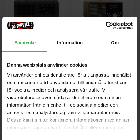
DBT200 DAB+ Radio With
DBT600 BT DAB+ Radio
Samtycke
Information
Om
BT
Portable DAB+ and FM radio
with Bluetooth 5.3, USB and
Portabel DAB+/FM-radio med
microSD playback, dual alarm
Bluetooth 5.0, 2,4" färgdisplay,
function, clear 2.8" color display
Två alarm, 40 minnesplatser,
Denna webbplats använder cookies
and built-in battery offering up to
Hörlursutgång 3,5 mm, Batteri-
699 kr
1295 kr
5 hours of playtime. Stylish MDF
Vi använder enhetsidentifierare för att anpassa innehållet
eller nätdrift, 3 W effekt,
cabinet with wood finish and
Kompakt format 190 x 90 x 45
och annonserna till användarna, tillhandahålla funktioner
powerful 5 W sound.
mm.
för sociala medier och analysera vår trafik. Vi
store
local_shipping
store
local_shipping
vidarebefordrar även sådana identifierare och annan
information från din enhet till de sociala medier och
FiiO
FiiO
Nyhet
annons- och analysföretag som vi samarbetar med.
Dessa kan i sin tur kombinera informationen med annan
information som du har tillhandahållit eller som de har
samlat in när du har använt deras tjänster.