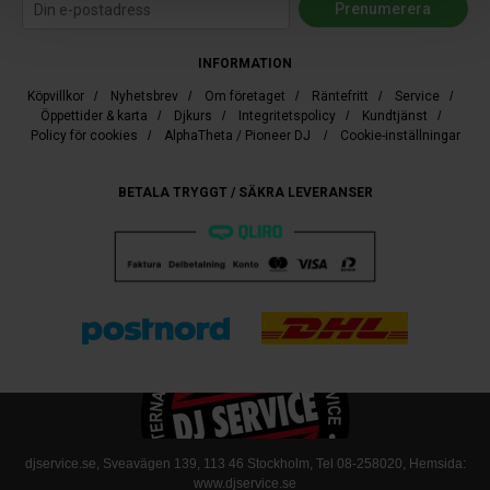
INFORMATION
Köpvillkor
/
Nyhetsbrev
/
Om företaget
/
Räntefritt
/
Service
/
Öppettider & karta
/
Djkurs
/
Integritetspolicy
/
Kundtjänst
/
Policy för cookies
/
AlphaTheta / Pioneer DJ
/
Cookie-inställningar
BETALA TRYGGT / SÄKRA LEVERANSER
djservice.se, Sveavägen 139, 113 46 Stockholm, Tel
08-258020
, Hemsida:
www.djservice.se