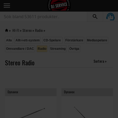
menu
»
HI-FI
»
Stereo
»
Radio
»
Alla
Allt-i-ett-system
CD-Spelare
Förstärkare
Mediaspelare
Omvandlare / DAC
Radio
Streaming
Övriga
Stereo Radio
Sortera »
Dynavox
Dynavox