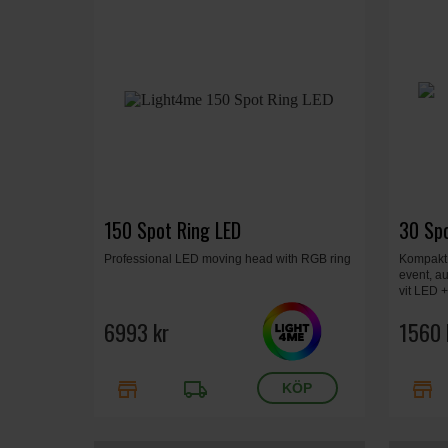
150 Spot Ring LED
30 Sp
Professional LED moving head with RGB ring
Kompakt 
event, a
vit LED +
öppen, 7
6993 kr
1560 
store
local_shipping
store