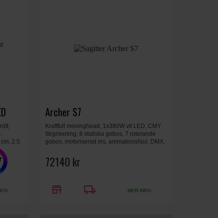
ED
Archer S7
ött,
Kraftfull movinghead, 1x380W vit LED, CMY
.
färgmixning, 8 statiska gobos, 7 roterande
 cm, 2.5
gobos, motoriserad iris, animationshjul, DMX,
dimmer, strobe, 390x633x255mm, 25 kg
72140 kr
store
local_shipping
NFO
MER INFO