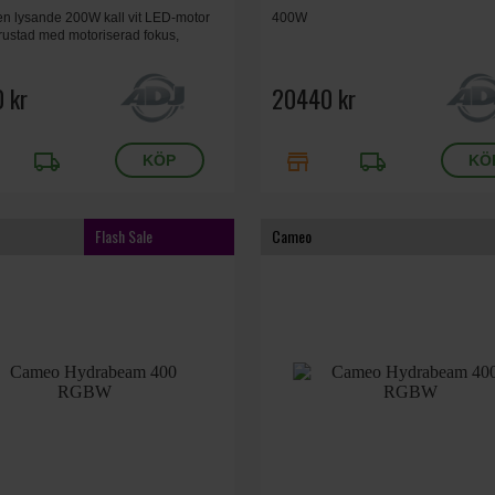
 en lysande 200W kall vit LED-motor
400W
trustad med motoriserad fokus,
 kr
20440 kr
local_shipping
store
local_shipping
Flash Sale
Cameo