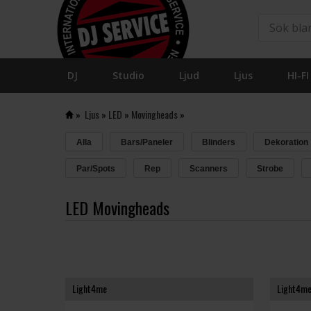
DJ
Studio
Ljud
Ljus
HI-FI
»
Ljus
»
LED
»
Movingheads
»
Alla
Bars/Paneler
Blinders
Dekoration
Par/Spots
Rep
Scanners
Strobe
LED Movingheads
Light4me
Light4m