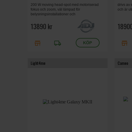
200 W moving head-spot med motoriserad
drivs av
fokus och zoom, väl lämpad för
och är u
belysningsinstallationer och
liveframträdanden i klubbar, teatrar och
konsertproduktioner.
13890 kr
18900
store
local_shipping
store
Light4me
Cameo