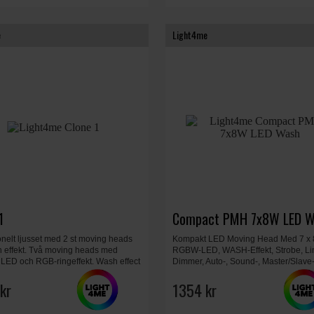
e
Light4me
1
Compact PMH 7x8W LED W
onelt ljusset med 2 st moving heads
Kompakt LED Moving Head Med 7 x
 effekt. Två moving heads med
RGBW-LED, WASH-Effekt, Strobe, Lin
 LED och RGB-ringeffekt. Wash effect
Dimmer, Auto-, Sound-, Master/Slave
 4W RGBW-LEDs. 7 färger, 7 gobos,
DMX512-Lägen, 540° Pan Och 180° Ti
prisma, linjär dimmer, strobe, 54 x
kr
27 × 25 × 22 cm, Vikt 2,15 kg.
1354 kr
 cm, vikt: 10,9 kg.