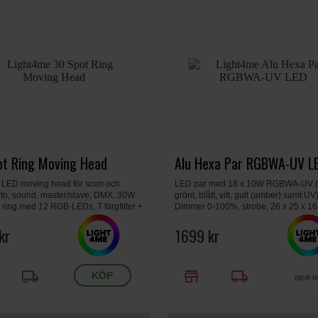
ot Ring Moving Head
Alu Hexa Par RGBWA-UV L
LED moving head för scen och
LED par med 18 x 10W RGBWA-UV (r
uto, sound, master/slave, DMX, 30W
grönt, blått, vitt, gult (amber) samt UV)
 ring med 12 RGB-LEDs, 7 färgfilter +
Dimmer 0-100%, strobe, 26 x 25 x 16
 mönster + öppen.
kg.
kr
1699 kr
local_shipping
store
local_shipping
MER I