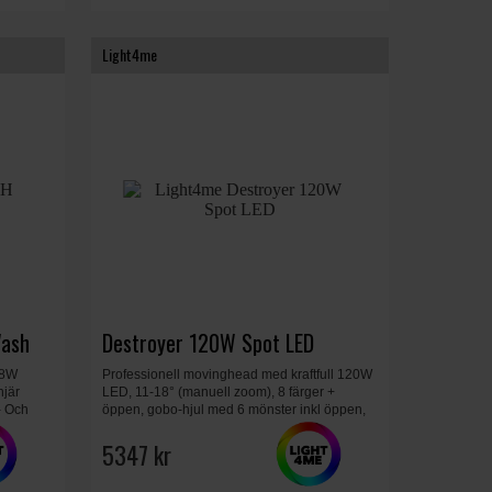
Light4me
ash
Destroyer 120W Spot LED
 8W
Professionell movinghead med kraftfull 120W
jär
LED, 11-18° (manuell zoom), 8 färger +
- Och
öppen, gobo-hjul med 6 mönster inkl öppen,
lt, Mått
gobo-shake, dimmer 0-100%, elektronisk
fokus 0-100%, DMX 15/18 kanaler, 29,5 x 26 x
5347 kr
39,5 cm, 7 kg.