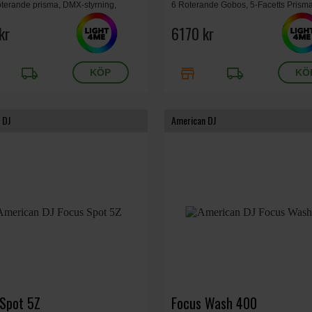
oterande prisma, DMX-styrning,
6 Roterande Gobos, 5-Facetts Prisma
 7.5 kg.
Elektronisk Fokus, DMX512-Styrning,
kr
PAN/270° TILT, Vikt 7 kg.
6170 kr
local_shipping
store
local_shipping
 DJ
American DJ
 Spot 5Z
Focus Wash 400