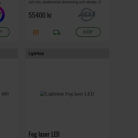
,
och iris, elektronisk dimmning och strobe, 3
 540°
DMX modes, kontrollpanel med 6 knappar, 2
gobohjul, full CMY färgmixning, 27.75 kg.
55400 kr
store
local_shipping
Light4me
Fog laser LED