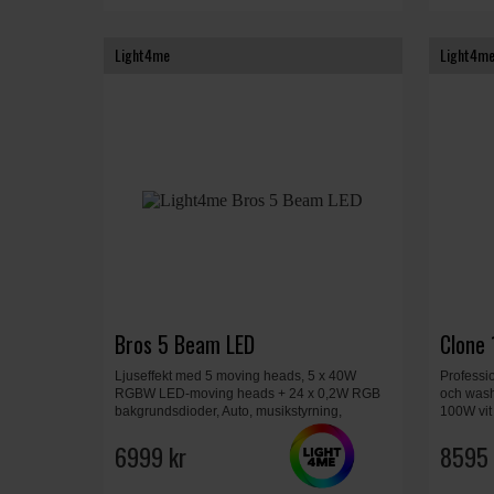
Light4me
Light4m
Bros 5 Beam LED
Clone 
Ljuseffekt med 5 moving heads, 5 x 40W
Professi
RGBW LED-moving heads + 24 x 0,2W RGB
och wash
bakgrundsdioder, Auto, musikstyrning,
100W vit
Master/Slave, DMX, 100 x 13,7 x 25,8 cm,
med tolv
12.4 kg.
6999 kr
rotations
8595 
16,5 x 32