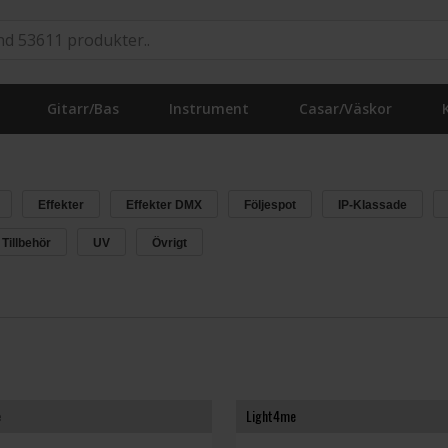
Gitarr/Bas
Instrument
Casar/Väskor
Effekter
Effekter DMX
Följespot
IP-Klassade
Tillbehör
UV
Övrigt
e
Light4me