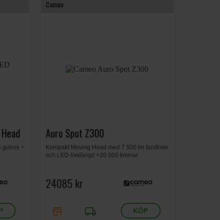
Cameo
 Head
Auro Spot Z300
 6 gobos +
Kompakt Moving Head med 7 500 lm ljusflöde
och LED-livslängd >20 000 timmar.
24085 kr
store
local_shipping