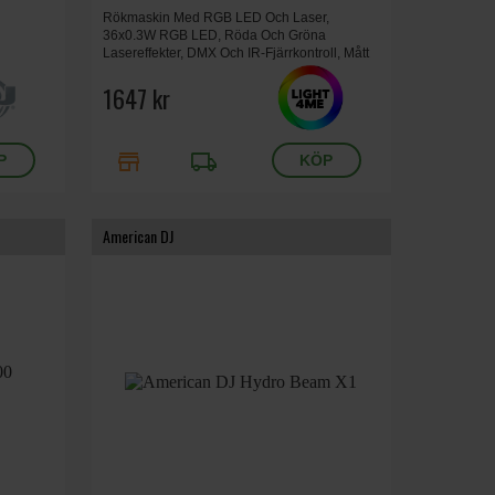
Rökmaskin Med RGB LED Och Laser,
36x0.3W RGB LED, Röda Och Gröna
Lasereffekter, DMX Och IR-Fjärrkontroll, Mått
23.5 x 15.5 x 31 cm, Vikt 5.8 kg.
1647 kr
store
local_shipping
American DJ