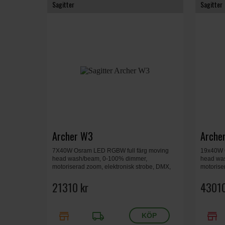
Sagitter
Sagitter
Archer W3
Arche
7X40W Osram LED RGBW full färg moving
19x40W 
head wash/beam, 0-100% dimmer,
head wa
motoriserad zoom, elektronisk strobe, DMX,
motorise
296x351x180 mm, 7.5 kg.
388x469
21310 kr
43010
store
local_shipping
store