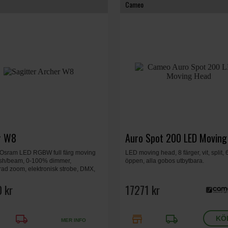
Cameo
r W8
Auro Spot 200 LED Moving
Osram LED RGBW full färg moving
LED moving head, 8 färger, vit, split,
sh/beam, 0-100% dimmer,
öppen, alla gobos utbytbara.
rad zoom, elektronisk strobe, DMX,
x260 mm, 19 kg.
 kr
17271 kr
local_shipping
store
local_shipping
MER INFO