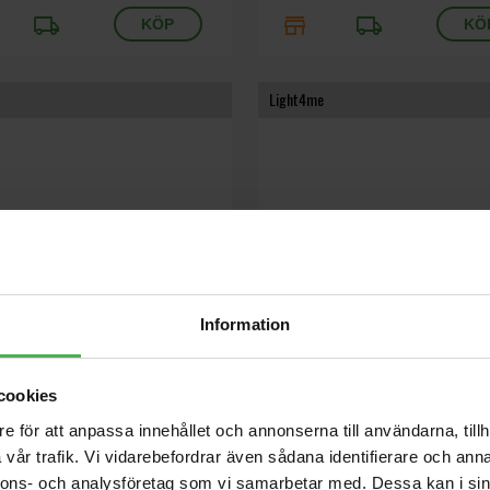
local_shipping
store
local_shipping
Light4me
Information
H-H380
Fenix V2 Moving Head
cookies
Wash/Flower Effect
230W Beam Moving Head, 7400K
e för att anpassa innehållet och annonserna till användarna, tillh
urladdningslampa, 2° stråle, 15 färge
washlight med 19×20W RGBL-LED,
gobos, dubbla prismor, DMX-styrning,
vår trafik. Vi vidarebefordrar även sådana identifierare och anna
roll, roterande flower-effekt, 1°–35°
15.3 kg.
nnons- och analysföretag som vi samarbetar med. Dessa kan i sin
° pan/215° tilt,