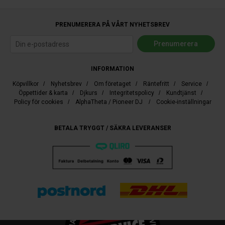
PRENUMERERA PÅ VÅRT NYHETSBREV
INFORMATION
Köpvillkor
/
Nyhetsbrev
/
Om företaget
/
Räntefritt
/
Service
/
Öppettider & karta
/
Djkurs
/
Integritetspolicy
/
Kundtjänst
/
Policy för cookies
/
AlphaTheta / Pioneer DJ
/
Cookie-inställningar
BETALA TRYGGT / SÄKRA LEVERANSER