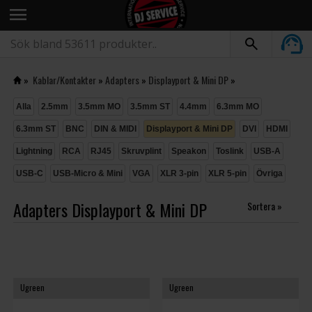
menu
»
Kablar/Kontakter
»
Adapters
»
Displayport & Mini DP
»
Alla
2.5mm
3.5mm MO
3.5mm ST
4.4mm
6.3mm MO
6.3mm ST
BNC
DIN & MIDI
Displayport & Mini DP
DVI
HDMI
Lightning
RCA
RJ45
Skruvplint
Speakon
Toslink
USB-A
USB-C
USB-Micro & Mini
VGA
XLR 3-pin
XLR 5-pin
Övriga
Adapters Displayport & Mini DP
Sortera »
Ugreen
Ugreen