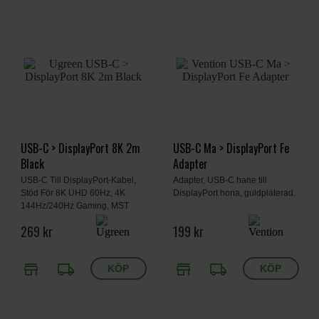
USB-C > DisplayPort 8K 2m
USB-C Ma > DisplayPort Fe
Black
Adapter
USB-C Till DisplayPort-Kabel,
Adapter, USB-C hane till
Stöd För 8K UHD 60Hz, 4K
DisplayPort hona, guldpläterad.
144Hz/240Hz Gaming, MST
Daisy Chaining,
269 kr
199 kr
Aluminiumhölje, Flätad Kabel,
EMC-Skärmning, 2 m Längd.
store
local_shipping
store
local_shipping