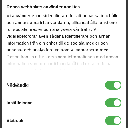
Denna webbplats använder cookies
Vi använder enhetsidentifierare för att anpassa innehållet
och annonserna till användarna, tillhandahålla funktioner
för sociala medier och analysera vår trafik. Vi
vidarebefordrar även sådana identifierare och annan
information från din enhet till de sociala medier och
annons- och analysföretag som vi samarbetar med.
USB-adapter USB-C Male >
USB-C 3.2 Gen1 Ma >
Dessa kan i sin tur kombinera informationen med annan
DisplayPort Female
DisplayPort Fe 0.2m
information som du har tillhandahållit eller som de har
Konvertera en USB-C-port till en
Konvertera en USB-C-port till en
samlat in när du har använt deras tjänster.
Display-port med den här USB
Displayport med den här USB
Samtyckesval
3.2 Gen 1-adaptern. Gör att du
3.2 Gen 1-adaptern. Gör att du
Nödvändig
kan ansluta en skärm till din
kan ansluta en skärm till din
379 kr
279 kr
bärbara dator.
bärbara dator
Inställningar
store
local_shipping
store
local_shipping
Statistik
Nedis
Nedis