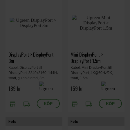
DisplayPort > DisplayPort
Mini DisplayPort >
3m
DisplayPort 1.5m
Kabel, DisplayPort till
Kabel, Mini DisplayPort till
DisplayPort, 3840x2160, 144Hz,
DisplayPort, 4K@60Hz/2K,
svart, guldpläterad, 3m.
svart, 1.5m.
189 kr
159 kr
store
local_shipping
store
local_shipping
Nedis
Nedis