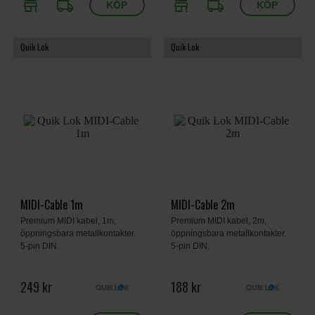
store
local_shipping
store
local_shipping
Quik Lok
Quik Lok
MIDI-Cable 1m
MIDI-Cable 2m
Premium MIDI kabel, 1m,
Premium MIDI kabel, 2m,
öppningsbara metallkontakter.
öppningsbara metallkontakter.
5-pin DIN.
5-pin DIN.
249 kr
188 kr