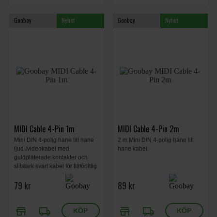
Goobay
Nyhet
Goobay
Nyhet
MIDI Cable 4-Pin 1m
MIDI Cable 4-Pin 2m
Mini DIN 4-polig hane till hane
2 m Mini DIN 4-polig hane till
ljud-/videokabel med
hane kabel.
guldpläterade kontakter och
slitstark svart kabel för tillförlitlig
signalöverföring
79 kr
89 kr
store
local_shipping
store
local_shipping