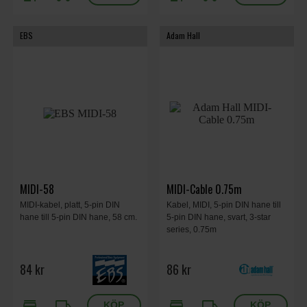
EBS
Adam Hall
MIDI-58
MIDI-Cable 0.75m
MIDI-kabel, platt, 5-pin DIN
Kabel, MIDI, 5-pin DIN hane till
hane till 5-pin DIN hane, 58 cm.
5-pin DIN hane, svart, 3-star
series, 0.75m
84 kr
86 kr
store
local_shipping
store
local_shipping