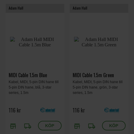
Adam Hall
Adam Hall
MIDI Cable 1.5m Blue
MIDI Cable 1.5m Green
Kabel, MIDI, 5-pin DIN hane till
Kabel, MIDI, 5-pin DIN hane till
5-pin DIN hane, blå, 3-star
5-pin DIN hane, grön, 3-star
series, 1.5m
series, 1.5m
116 kr
116 kr
store
local_shipping
store
local_shipping