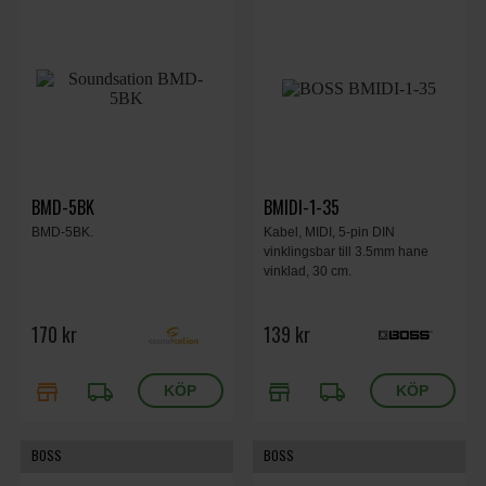
BMD-5BK
BMIDI-1-35
BMD-5BK.
Kabel, MIDI, 5-pin DIN
vinklingsbar till 3.5mm hane
vinklad, 30 cm.
170 kr
139 kr
store
local_shipping
store
local_shipping
BOSS
BOSS