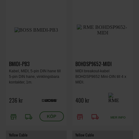
BMIDI-PB3
BOHDSP9652-MIDI
Kabel, MIDI, 5-pin DIN hane till
MIDI breakout-kabel
5-pin DIN hane, vinklingsbara
BOHDSP9652 Mini-DIN till 4 x
kontakter, 1m.
MIDI.
236 kr
400 kr
store
local_shipping
store
local_shipping
MER INFO
Yellow Cable
Yellow Cable