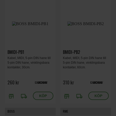
BMIDI-PB1
BMIDI-PB2
Kabel, MIDI, 5-pin DIN hane till
Kabel, MIDI, 5-pin DIN hane till
5-pin DIN hane, vinklingsbara
5-pin DIN hane, vinklingsbara
kontakter, 30cm.
kontakter, 60cm.
260 kr
310 kr
store
local_shipping
store
local_shipping
BOSS
RME