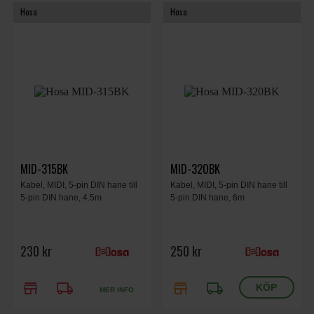
Hosa
Hosa
MID-315BK
MID-320BK
Kabel, MIDI, 5-pin DIN hane till
Kabel, MIDI, 5-pin DIN hane till
5-pin DIN hane, 4.5m
5-pin DIN hane, 6m
230 kr
250 kr
store
local_shipping
store
local_shipping
MER INFO