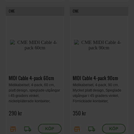
CME
CME
MIDI Cable 4-pack 60cm
MIDI Cable 4-pack 90cm
Midikabelset, 4-pack, 60 cm,
Midikabelset, 4-pack, 90 cm,
platt design, speglade utgångar
Mycket platt design, Speglade
i 45 graders vinkel,
utgångar i 45 graders vinkel,
nickelpläterade kontakter,
Förnicklade kontakter,
integrerad skärmning, hane-
Integrerad skärmning, Hane-
290 kr
350 kr
hane, 5-polig, kabelförläggning i
hane, 5-polig, Kabeldragning i
sidled.
sidled.
store
local_shipping
store
local_shipping