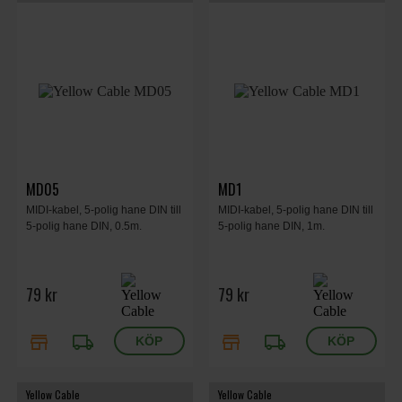
MD05
MD1
MIDI-kabel, 5-polig hane DIN till
MIDI-kabel, 5-polig hane DIN till
5-polig hane DIN, 0.5m.
5-polig hane DIN, 1m.
79 kr
79 kr
store
local_shipping
store
local_shipping
Yellow Cable
Yellow Cable