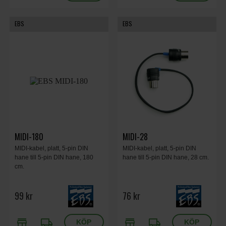
EBS
EBS
MIDI-180
MIDI-28
MIDI-kabel, platt, 5-pin DIN
MIDI-kabel, platt, 5-pin DIN
hane till 5-pin DIN hane, 180
hane till 5-pin DIN hane, 28 cm.
cm.
99 kr
76 kr
store
local_shipping
store
local_shipping