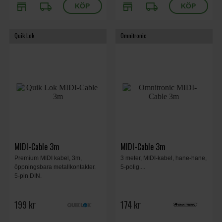
store
local_shipping
store
local_shipping
Quik Lok
Omnitronic
MIDI-Cable 3m
MIDI-Cable 3m
Premium MIDI kabel, 3m,
3 meter, MIDI-kabel, hane-hane,
öppningsbara metallkontakter.
5-polig....
5-pin DIN.
199 kr
174 kr