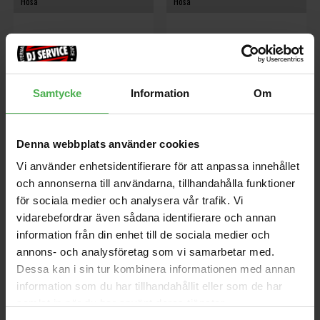
Hosa
Hosa
Samtycke
Information
Om
Denna webbplats använder cookies
MID-203
MID-204
Vi använder enhetsidentifierare för att anpassa innehållet
Kabel, MIDI, dubbel, 2 x 5-pin
Kabel, MIDI, dubbel, 2 x 5-pin
och annonserna till användarna, tillhandahålla funktioner
DIN till 2 x 5-pin DIN, 3m
DIN till 2 x 5-pin DIN, 4m
för sociala medier och analysera vår trafik. Vi
vidarebefordrar även sådana identifierare och annan
information från din enhet till de sociala medier och
280 kr
310 kr
annons- och analysföretag som vi samarbetar med.
Dessa kan i sin tur kombinera informationen med annan
store
local_shipping
store
local_shipping
information som du har tillhandahållit eller som de har
samlat in när du har använt deras tjänster.