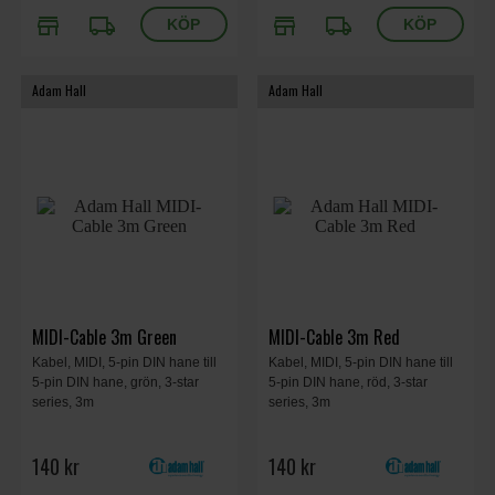
store
local_shipping
store
local_shipping
Adam Hall
Adam Hall
MIDI-Cable 3m Green
MIDI-Cable 3m Red
Kabel, MIDI, 5-pin DIN hane till
Kabel, MIDI, 5-pin DIN hane till
5-pin DIN hane, grön, 3-star
5-pin DIN hane, röd, 3-star
series, 3m
series, 3m
140 kr
140 kr