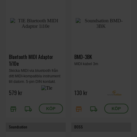
Bluetooth MIDI Adaptor
BMD-3BK
1i10e
MIDI kabel 3m
Skicka MIDI via bluetooth från
ditt MIDI-kompatibla instrument
till datorn. 5-pin DIN kontakt.
Upp till 10 meter.
579 kr
130 kr
store
local_shipping
store
local_shipping
Soundsation
BOSS