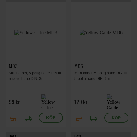
MD3
MD6
MIDI-kabel, 5-polig hane DIN till
MIDI-kabel, 5-polig hane DIN till
5-polig hane DIN, 3m.
5-polig hane DIN, 6m.
99 kr
129 kr
store
local_shipping
store
local_shipping
Hosa
Hosa