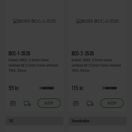
BCC-1-3535
BCC-2-3535
Kabel, MIDI, 3.5mm hane
Kabel, MIDI, 3.5mm hane
vinklad till 3.5mm hane vinklad,
vinklad till 3.5mm hane vinklad,
TRS, 30cm.
TRS, 60cm.
99 kr
115 kr
store
local_shipping
store
local_shipping
TIE
Soundsation