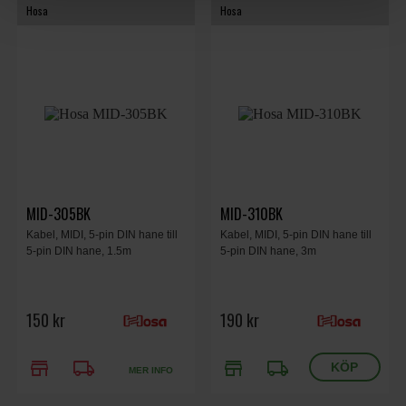
Hosa
Hosa
MID-305BK
MID-310BK
Kabel, MIDI, 5-pin DIN hane till
Kabel, MIDI, 5-pin DIN hane till
5-pin DIN hane, 1.5m
5-pin DIN hane, 3m
150 kr
190 kr
store
local_shipping
store
local_shipping
MER INFO