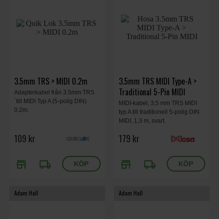
3.5mm TRS > MIDI 0.2m
3.5mm TRS MIDI Type-A >
Traditional 5-Pin MIDI
Adapterkabel från 3.5mm TRS
´till MIDI Typ A (5-polig DIN)
MIDI-kabel, 3,5 mm TRS MIDI
0.2m.
typ A till traditionell 5-polig DIN
MIDI, 1,3 m, svart.
109 kr
179 kr
store
local_shipping
store
local_shipping
Adam Hall
Adam Hall