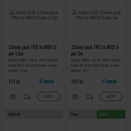
3.5mm jack TRS to MIDI 5-
3.5mm jack TRS to MIDI 5-
pin 1.5m
pin 3m
Kabel, MIDI, Typ A, TRS 3.5mm
Kabel, MIDI, Typ A, TRS 3.5mm
hane till 5-pin DIN hane, 3-star
hane till 5-pin DIN hane, 3-star
series, 1.5m
series, 3m
119 kr
169 kr
store
local_shipping
store
local_shipping
Quik Lok
Hosa
Nyhet