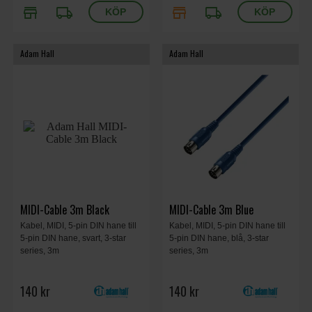
store
local_shipping
store
local_shipping
Adam Hall
Adam Hall
MIDI-Cable 3m Black
MIDI-Cable 3m Blue
Kabel, MIDI, 5-pin DIN hane till
Kabel, MIDI, 5-pin DIN hane till
5-pin DIN hane, svart, 3-star
5-pin DIN hane, blå, 3-star
series, 3m
series, 3m
140 kr
140 kr