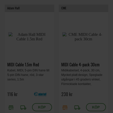
Adam Hall
CME
MIDI Cable 1.5m Red
MIDI Cable 4-pack 30cm
Kabel, MIDI, 5-pin DIN hane till
Midikabelset, 4-pack, 30 cm,
5-pin DIN hane, röd, 3-star
Mycket platt design, Speglade
series, 1.5m
utgångar i 45 graders vinkel,
Förnicklade kontakter,
Integrerad skärmning, Hane-
116 kr
230 kr
hane, 5-polig, Kabeldragning i
sidled.
store
local_shipping
store
local_shipping