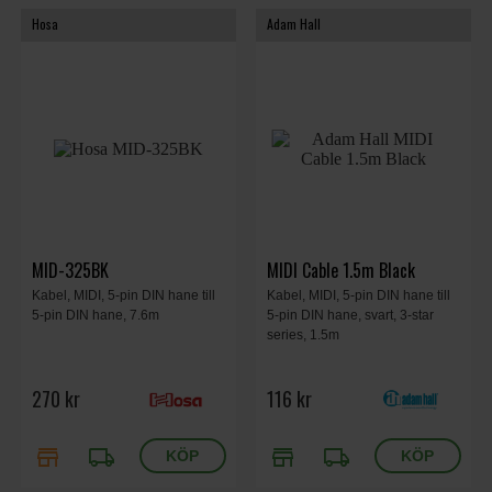
Hosa
Adam Hall
MID-325BK
MIDI Cable 1.5m Black
Kabel, MIDI, 5-pin DIN hane till
Kabel, MIDI, 5-pin DIN hane till
5-pin DIN hane, 7.6m
5-pin DIN hane, svart, 3-star
series, 1.5m
270 kr
116 kr
store
local_shipping
store
local_shipping