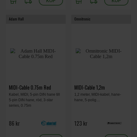
store
local_shipping
store
local_shipping
Adam Hall
Omnitronic
MIDI-Cable 0.75m Red
MIDI-Cable 1,2m
Kabel, MIDI, 5-pin DIN hane till
1,2 meter, MIDI-kabel, hane-
5-pin DIN hane, röd, 3-star
hane, 5-polig....
series, 0.75m
86 kr
123 kr