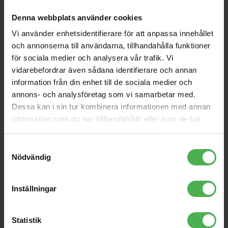
Alto
Samson
Denna webbplats använder cookies
Vi använder enhetsidentifierare för att anpassa innehållet
och annonserna till användarna, tillhandahålla funktioner
för sociala medier och analysera vår trafik. Vi
vidarebefordrar även sådana identifierare och annan
information från din enhet till de sociala medier och
annons- och analysföretag som vi samarbetar med.
Dessa kan i sin tur kombinera informationen med annan
TS112C
XP106
information som du har tillhandahållit eller som de har
Kraftfullt portbelt PA-system,
Bärbar allt-i-ett-högtalare med
samlat in när du har använt deras tjänster.
kolumnhögtalare, TWS trådlös
ett kraftigt inbyggt batteri och
stereo link, 1200 Watt, 30Hz -
Bluetooth funktion.
Samtyckesval
20kHz, 127 db, Bluetooth, 5-
Nödvändig
kanals mixer, Mixer med DSP +
6719 kr
4395 kr
APP android/iOS
Inställningar
store
local_shipping
store
local_shipping
MER INFO
Statistik