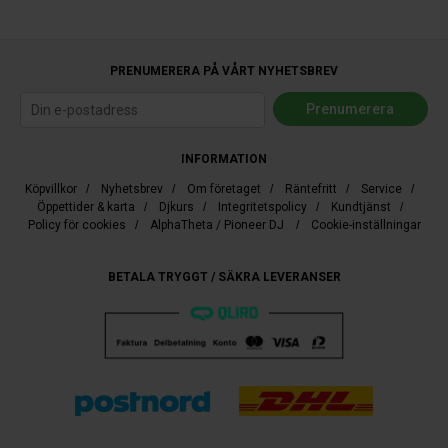
PRENUMERERA PÅ VÅRT NYHETSBREV
INFORMATION
Köpvillkor
/
Nyhetsbrev
/
Om företaget
/
Räntefritt
/
Service
/
Öppettider & karta
/
Djkurs
/
Integritetspolicy
/
Kundtjänst
/
Policy för cookies
/
AlphaTheta / Pioneer DJ
/
Cookie-inställningar
BETALA TRYGGT / SÄKRA LEVERANSER