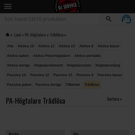
menu
»
Ljud
»
PA-Högtalare
»
Trådlösa
»
Alla
Aktiva 10
Aktiva 12
Aktiva 15
Aktiva 8
Aktiva basar
Aktiva paket
Aktiva Pelarhögtalare
Aktiva portabla
Aktiva övriga
Högtalarelement
Högtalarstativ
Högtalarstång
Passiva 10
Passiva 12
Passiva 15
Passiva 8
Passiva basar
Passiva paket
Passiva övriga
Tillbehör
Trådlösa
PA-Högtalare Trådlösa
Sortera »
Mackie
Alto