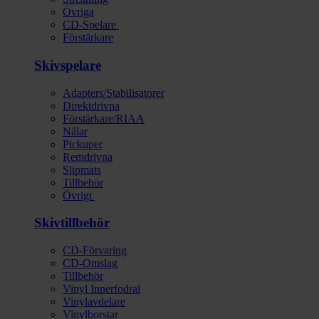
Övriga
CD-Spelare
Förstärkare
Skivspelare
Adapters/Stabilisatorer
Direktdrivna
Förstärkare/RIAA
Nålar
Pickuper
Remdrivna
Slipmats
Tillbehör
Övrigt
Skivtillbehör
CD-Förvaring
CD-Omslag
Tillbehör
Vinyl Innerfodral
Vinylavdelare
Vinylborstar