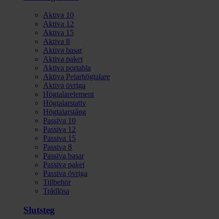
Aktiva 10
Aktiva 12
Aktiva 15
Aktiva 8
Aktiva basar
Aktiva paket
Aktiva portabla
Aktiva Pelarhögtalare
Aktiva övriga
Högtalarelement
Högtalarstativ
Högtalarstång
Passiva 10
Passiva 12
Passiva 15
Passiva 8
Passiva basar
Passiva paket
Passiva övriga
Tillbehör
Trådlösa
Slutsteg