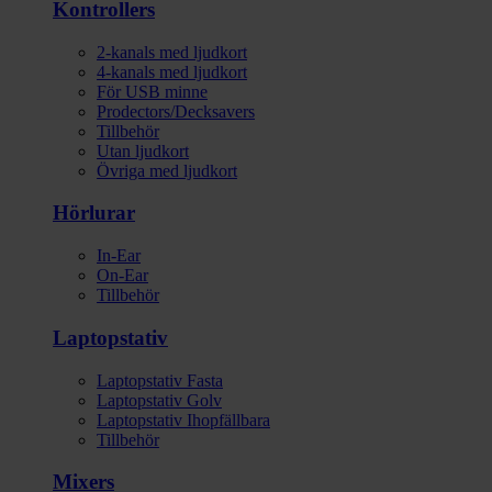
Kontrollers
2-kanals med ljudkort
4-kanals med ljudkort
För USB minne
Prodectors/Decksavers
Tillbehör
Utan ljudkort
Övriga med ljudkort
Hörlurar
In-Ear
On-Ear
Tillbehör
Laptopstativ
Laptopstativ Fasta
Laptopstativ Golv
Laptopstativ Ihopfällbara
Tillbehör
Mixers