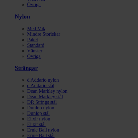
Övriga
Nylon
Med Mik
Mindre Storlekar
Paket
Standard
Vänster
Övriga
Strängar
d'Addario nylon
d'Addario stål
Dean Markley nylon
Dean Markley stål
DR Strings stål
Dunlop nylon
Dunlop stål
Elixir nylon
Elixir stål
Ernie Ball nylon
Ernie Ball stål