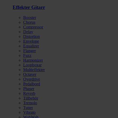
Effekter Gitarr
Booster
Chorus
Compressor
Delay
Distortion
Envelope
Equalizer
Flanger
Fuzz
Harmonizer
Loopboxar
Multieffekter
Octaver
Overdrive
Pedalbord
Phaser
Reverb
Tillbehör
Tremolo
Tuner
Vibrato
WahWah