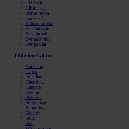
GHS stål
Gibson stål
Ibanez nylon
Ibanez stål
Rotosound Stål
Yamaha nylon
Yamaha stål
Övriga Nylon
Övriga Stål
Tillbehör Gitarr
Axelband
Capos
Fotpallar
Gitarrdelar
Hängare
Pickups
Plektrum
Programvara
Rengöring
Sliderör
Stolar
Ställ
Stämapparater