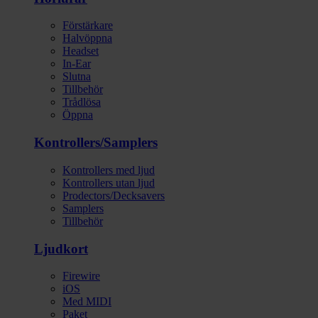
Förstärkare
Halvöppna
Headset
In-Ear
Slutna
Tillbehör
Trådlösa
Öppna
Kontrollers/Samplers
Kontrollers med ljud
Kontrollers utan ljud
Prodectors/Decksavers
Samplers
Tillbehör
Ljudkort
Firewire
iOS
Med MIDI
Paket