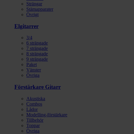
Strängar
Stämapparater
Övrigt
Elgitarrer
3/4
6 strängade
7 strängade
8 strängade
9 strängade
Paket
Vänster
Övriga
Förstärkare Gitarr
Akustiska
Combos
Lådor
Modelling-förstärkare
Tillbehör
Toppar
Övriga