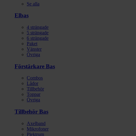
Se alla
Elbas
4 strängade
5 strängade
6 strängade
Paket
Vänster
Övriga
Förstärkare Bas
Combos
Lådor
Tillbehör
Toppar
Övriga
Tillbehör Bas
Axelband
Mikrofoner
Plektrum