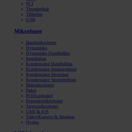
PCI
Thunderbolt
Tillbehör
USB
Mikrofoner
Bandmikrofoner
Dynamiska
Dynamiska Handhållna
Installation
Kondensator Handhållna
Kondensator Småmembran
Kondensator Stereopar
Kondensator Stormembran
Mätmikrofoner
Paket
PODcastpaket
Reportermikrofoner
Stereomikrofoner
USB & iOS
Video/Kamera & Shotgun
Övriga