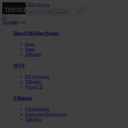
menu
DJ
Bord/Möbler/Stativ
Bord
Stativ
Tillbehör
DVS
DVS-System
Tillbehör
Vinyl/CD
Effekter
Effektenheter
Prodectors/Decksavers
Tillbehör