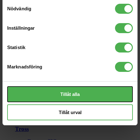
Samtyckesval
Spegelbollar
Nödvändig
Se alla
Inställningar
SFX
Bubbel
Statistik
CO2
Flame
Fläktar
Konfetti
Marknadsföring
Rök
Skum
Snö
Tillbehör
Vätskor
Tillåt alla
Ljustillbehör
Tillåt urval
Se alla
Tross