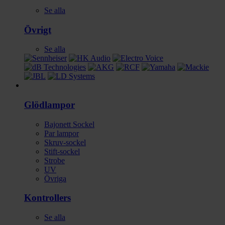
Se alla
Övrigt
Se alla
Ljus
Glödlampor
Bajonett Sockel
Par lampor
Skruv-sockel
Stift-sockel
Strobe
UV
Övriga
Kontrollers
Se alla