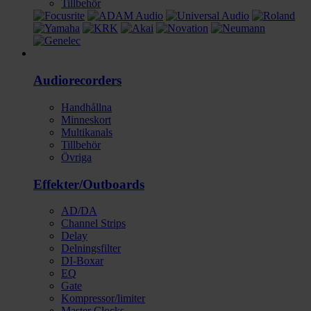
Tillbehör
Ljud
Audiorecorders
Handhållna
Minneskort
Multikanals
Tillbehör
Övriga
Effekter/Outboards
AD/DA
Channel Strips
Delay
Delningsfilter
DI-Boxar
EQ
Gate
Kompressor/limiter
Master Clocks