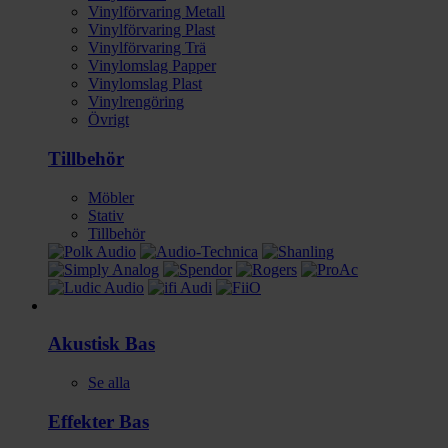
Vinylförvaring Metall
Vinylförvaring Plast
Vinylförvaring Trä
Vinylomslag Papper
Vinylomslag Plast
Vinylrengöring
Övrigt
Tillbehör
Möbler
Stativ
Tillbehör
Gitarr/Bas
Akustisk Bas
Se alla
Effekter Bas