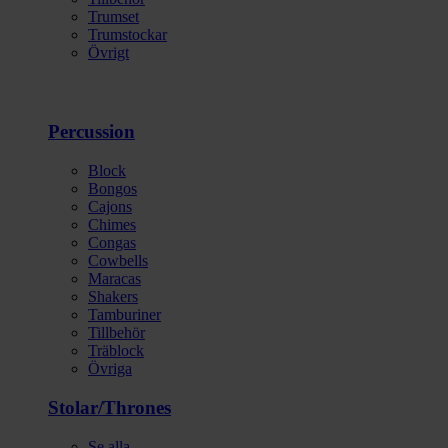
Trumset
Trumstockar
Övrigt
Percussion
Block
Bongos
Cajons
Chimes
Congas
Cowbells
Maracas
Shakers
Tamburiner
Tillbehör
Träblock
Övriga
Stolar/Thrones
Se alla