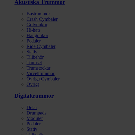
Akustiska Trummor
Bastrummor
Crash Cymbaler
Golvpukor
Hi-hats
Hängpukor
Pedaler
Ride Cymbaler
Stativ
Tillbehör
Trumset
Trumstockar
Virveltrummor
Övriga Cymbaler
Övrigt
Digitaltrummor
Delar
Drumpads
Moduler
Pedaler
Stativ
Tillbehör