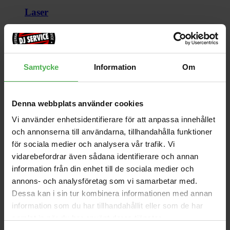
Laser
Se alla
LED
Samtycke
Information
Om
Bars/Paneler
Blinders
Dekoration
Effekter
Denna webbplats använder cookies
Effekter DMX
Följespot
Vi använder enhetsidentifierare för att anpassa innehållet
IP-Klassade
och annonserna till användarna, tillhandahålla funktioner
Lampor
för sociala medier och analysera vår trafik. Vi
Movingheads
Paket
vidarebefordrar även sådana identifierare och annan
Par/Spots
information från din enhet till de sociala medier och
Rep
annons- och analysföretag som vi samarbetar med.
Scanners
Strobe
Dessa kan i sin tur kombinera informationen med annan
Tillbehör
information som du har tillhandahållit eller som de har
UV
samlat in när du har använt deras tjänster.
Övrigt