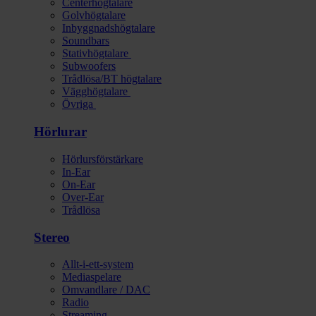
Centerhögtalare
Golvhögtalare
Inbyggnadshögtalare
Soundbars
Stativhögtalare
Subwoofers
Trådlösa/BT högtalare
Vägghögtalare
Övriga
Hörlurar
Hörlursförstärkare
In-Ear
On-Ear
Over-Ear
Trådlösa
Stereo
Allt-i-ett-system
Mediaspelare
Omvandlare / DAC
Radio
Streaming