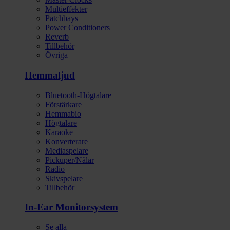
Multieffekter
Patchbays
Power Conditioners
Reverb
Tillbehör
Övriga
Hemmaljud
Bluetooth-Högtalare
Förstärkare
Hemmabio
Högtalare
Karaoke
Konverterare
Mediaspelare
Pickuper/Nålar
Radio
Skivspelare
Tillbehör
In-Ear Monitorsystem
Se alla