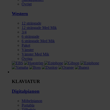
Övrigt
Western
12 strängade
12 strängade Med Mik
3/4
6 strängade
6 strängade Med Mik
Paket
Vänster
Vänster Med Mik
Övriga
Instrument
KLAVIATUR
Digitalpianon
Möbelpianon
Portabla
Tillbehör