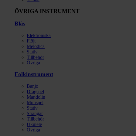
ÖVRIGA INSTRUMENT
Blås
Elektroniska
Flöjt
Melodica
Stativ
Tillbehör
Övriga
Folkinstrument
Banjo
Dragspel
Mandolin
Munspel
Stativ
Strängar
Tillbehör
Ukulele
Övriga