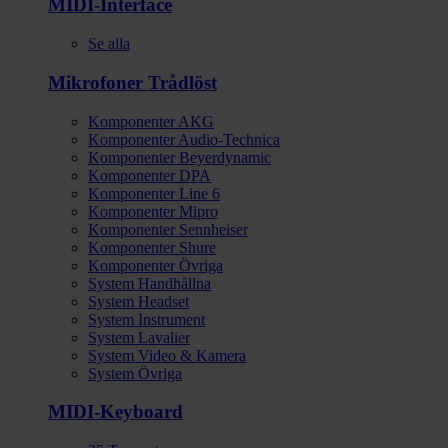
MIDI-Interface
Se alla
Mikrofoner Trådlöst
Komponenter AKG
Komponenter Audio-Technica
Komponenter Beyerdynamic
Komponenter DPA
Komponenter Line 6
Komponenter Mipro
Komponenter Sennheiser
Komponenter Shure
Komponenter Övriga
System Handhållna
System Headset
System Instrument
System Lavalier
System Video & Kamera
System Övriga
MIDI-Keyboard