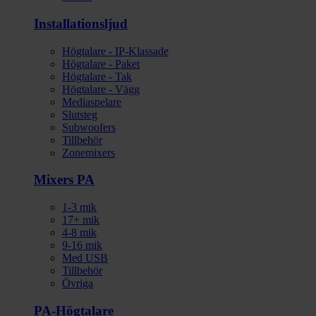
Installationsljud
Högtalare - IP-Klassade
Högtalare - Paket
Högtalare - Tak
Högtalare - Vägg
Mediaspelare
Slutsteg
Subwoofers
Tillbehör
Zonemixers
Mixers PA
1-3 mik
17+ mik
4-8 mik
9-16 mik
Med USB
Tillbehör
Övriga
PA-Högtalare