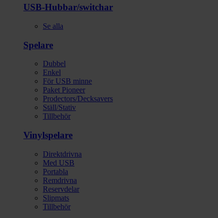
USB-Hubbar/switchar
Se alla
Spelare
Dubbel
Enkel
För USB minne
Paket Pioneer
Prodectors/Decksavers
Ställ/Stativ
Tillbehör
Vinylspelare
Direktdrivna
Med USB
Portabla
Remdrivna
Reservdelar
Slipmats
Tillbehör