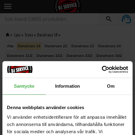
menu
»
Ljus
»
Tross
»
Duratruss 14
»
Alla
Duratruss 14
Duratruss 22
Duratruss 23
Duratruss 24
Duratruss 31/2
Duratruss 32/2
Duratruss 33/2
Duratruss 34/2
Duratruss 34/3
Duratruss 34/4
Duratruss 43/2
Duratruss 44/2
Duratruss 44/4
Möbler
Stativ
Textiler
Tillbehör
Samtycke
Information
Om
Tross Duratruss 14
Sortera »
Denna webbplats använder cookies
Vi använder enhetsidentifierare för att anpassa innehållet
och annonserna till användarna, tillhandahålla funktioner
för sociala medier och analysera vår trafik. Vi