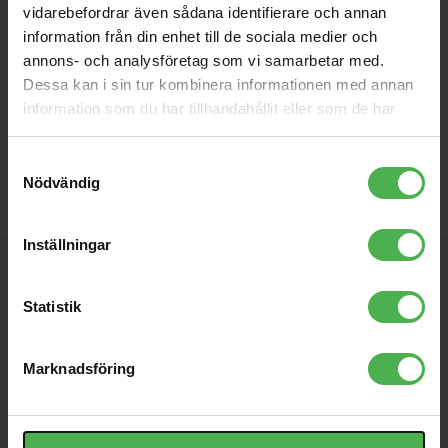
vidarebefordrar även sådana identifierare och annan
information från din enhet till de sociala medier och
annons- och analysföretag som vi samarbetar med.
Dessa kan i sin tur kombinera informationen med annan
information som du har tillhandahållit eller som de har
samlat in när du har använt deras tjänster.
Samtyckesval
Nödvändig
Inställningar
PRENUMERERA PÅ VÅRT NYHETSBREV
Statistik
INFORMATION
Marknadsföring
Köpvillkor
/
Nyhetsbrev
/
Om företaget
/
Räntefritt
/
Service
/
Öppettider & karta
/
Djkurs
/
Integritetspolicy
/
Kundtjänst
/
Policy för cookies
/
AlphaTheta / Pioneer DJ
/
Cookie-inställningar