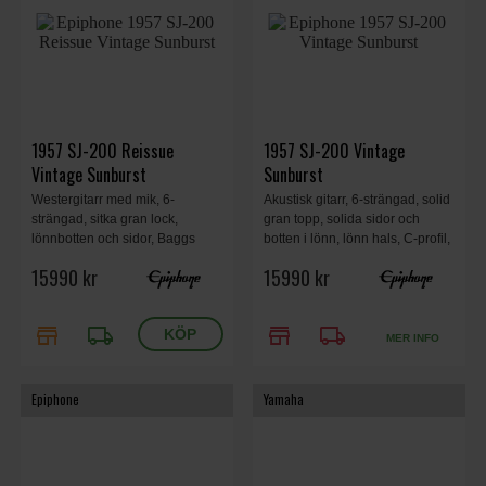
1957 SJ-200 Reissue
1957 SJ-200 Vintage
Vintage Sunburst
Sunburst
Westergitarr med mik, 6-
Akustisk gitarr, 6-strängad, solid
strängad, sitka gran lock,
gran topp, solida sidor och
lönnbotten och sidor, Baggs
botten i lönn, lönn hals, C-profil,
Bronze Piezo-pickup,
lagerträ greppbräda, L.R. Baggs
15990 kr
15990 kr
greppbräda i lagerträ, vintage-
VTC pickup, Gibson-style open
stil harshell case, Vintage
book gitarrhuvud, Antique
Sunburst finish.
Sunburst.
store
local_shipping
store
local_shipping
MER INFO
Epiphone
Yamaha