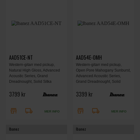
AAD51CE-NT
AAD54E-OMH
Western-gitarr med pickup,
Western-gitarr med pickup,
Natural High Gloss, Advanced
Open Pore Mahogany Sunburst,
Acoustic Series, Grand
Advanced Acoustic Series,
Dreadnought, Solid Sitka
Grand Dreadnought, Solid
Spruce top, Sapele back &
African Mahogany top, Sapele
3799 kr
3399 kr
sides, AIR port, AEQ-TP2
back & sides, AIR port, AEQ-TP2
preamp, balanserade outputs,
preamp, balanserade outputs,
D’Addario-strängar.
D’Addario-strängar.
store
local_shipping
store
local_shipping
MER INFO
MER INFO
Ibanez
Ibanez