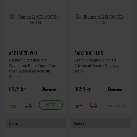
AAD190CE-WKH
AAD300CE-LGS
Western gitarr med mid.
Grand Dreadnought med
Weathered Black Open Pore
Advanced Access Cutaway-
finish. Advanced Acoustic
kropp
Series.
6975 kr
9850 kr
store
local_shipping
store
local_shipping
MER INFO
Ibanez
Ibanez