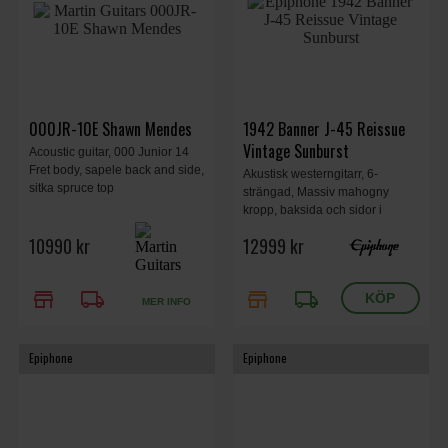
000JR-10E Shawn Mendes
1942 Banner J-45 Reissue
Vintage Sunburst
Acoustic guitar, 000 Junior 14
Fret body, sapele back and side,
Akustisk westerngitarr, 6-
sitka spruce top
strängad, Massiv mahogny
kropp, baksida och sidor i
mahogny, mahogny hals i ett
10990 kr
12999 kr
stycke, lagerträ stall, L.R. Baggs
Bronze Piezo, L.R. Baggs
Element Bronze VTC, Reissue
store
local_shipping
store
local_shipping
Vintage Sunburst, hardshell
MER INFO
case.
Epiphone
Epiphone