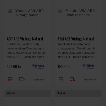
A3R ARE Vintage Natural
A5M ARE Vintage Natural
Traditionell western body
Traditionell western body
cutaway-gitarr, Dreadnought-
cutaway-gitarr, Dreadnought-
kropp, Massiv topp i sitkagran
kropp, Massiv topp i sitkagran
med A.R.E., Botten och sarg i
med A.R.E., Botten och sarg i
rosenträ, Inklusive hård väska,
rosenträ, dynamiskt Plugged-in-
12490 kr
18990 kr
Vintage Natural.
ljud med SRT2-system,
Hardshell-fodral ingår,
Tillverkad i Japan, Vintage
store
local_shipping
store
local_shipping
Natural.
MER INFO
MER INFO
Yamaha
Ibanez