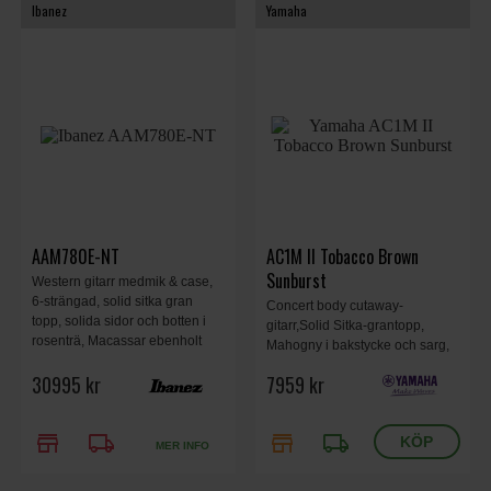
Ibanez
Yamaha
AAM780E-NT
AC1M II Tobacco Brown
Sunburst
Western gitarr medmik & case,
6-strängad, solid sitka gran
Concert body cutaway-
topp, solida sidor och botten i
gitarr,Solid Sitka-grantopp,
rosenträ, Macassar ebenholt
Mahogny i bakstycke och sarg,
stall och greppbräda, afrikansk
Plugged-in-ljud med SRT Piezo
30995 kr
7959 kr
mahogny hals. Natural High
Pickup, Tobacco Brown
Gloss.
Sunburst.
store
local_shipping
store
local_shipping
MER INFO