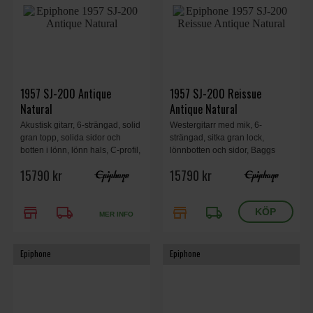
1957 SJ-200 Antique
1957 SJ-200 Reissue
Natural
Antique Natural
Akustisk gitarr, 6-strängad, solid
Westergitarr med mik, 6-
gran topp, solida sidor och
strängad, sitka gran lock,
botten i lönn, lönn hals, C-profil,
lönnbotten och sidor, Baggs
lagerträ greppbräda, L.R. Baggs
Bronze Piezo-pickup,
15790 kr
15790 kr
VTC pickup, Gibson-style open
greppbräda i lagerträ, vintage-
book gitarrhuvud, Antique
stil harshell case, Antique
Natural.
Natural finish.
store
local_shipping
store
local_shipping
MER INFO
Epiphone
Epiphone