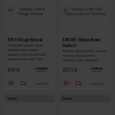
A1R II Vintage Natural
A3M ARE Tobacco Brown
Sunburst
Traditionell western body
cutaway-gitarr, massiv
Helsolid akustisk gitarr, cutaway,
sitkagran-lock, Rosenträ på
A-serien, sidor & botten i
bakstycke och sidor, SRT-
mahogny, topp i sitkagran,
piezomikrofon, Hög komfort i
Acoustic Resonance
8161 kr
10272 kr
halsprofilen, Enkelt och distinkt
Enchancement, hals i 3-delad
utseende, Elixir-strängar,
laminerad mahogny,
Vintage Natural.
greppbräda i ebenholts.
store
local_shipping
store
local_shipping
Yamaha System 71 + SRT Piezo
MER INFO
MER INFO
Pickup, hard bag, Tobacco
Brown Sunburst.
Yamaha
Yamaha