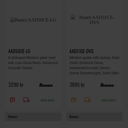
AAD50CE-LG
AAD51CE-DVS
6-strängad Western gitarr med
Western guitar with pickup, Dark
mik, Low Gloss finish. Advanced
Violin Sunburst Gloss,
Acoustic Series.
Advanced Acoustic Series,
Grand Dreadnought, Solid Sitka
Spruce top, Sapele back &
3290 kr
3895 kr
sides, AIR port, AEQ-TP2
preamp, balanced outputs,
D’Addario strings.
store
local_shipping
store
local_shipping
MER INFO
MER INFO
Ibanez
Ibanez