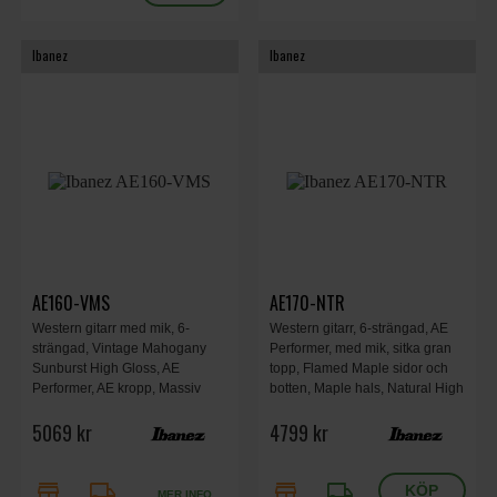
Ibanez
Ibanez
AE160-VMS
AE170-NTR
Western gitarr med mik, 6-
Western gitarr, 6-strängad, AE
strängad, Vintage Mahogany
Performer, med mik, sitka gran
Sunburst High Gloss, AE
topp, Flamed Maple sidor och
Performer, AE kropp, Massiv
botten, Maple hals, Natural High
topp i Sitka-gran, botten och
Gloss top
5069 kr
4799 kr
sidor i Ovangkol, hals i Comfort
Grip lönn.
store
local_shipping
store
local_shipping
MER INFO