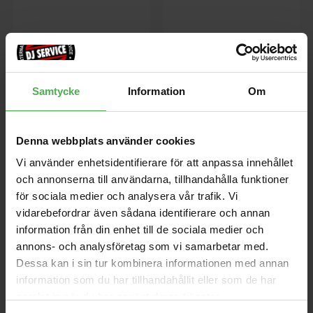
Samtycke
Information
Om
AAM100E-BK
AAM100E-NT
Denna webbplats använder cookies
Western gitarr med mik, 6-
Western gitarr med mik, 6-
Vi använder enhetsidentifierare för att anpassa innehållet
strängad, Advanced Auditorium,
strängad, Advanced Auditorium,
Kroppen har solid Sitka gran
Kroppen har solid Sitka gran
och annonserna till användarna, tillhandahålla funktioner
topp med sidor och rygg av
topp med sidor och rygg av
för sociala medier och analysera vår trafik. Vi
Sapele, afrikansk mahognyhals,
Sapele, afrikansk mahognyhals,
vidarebefordrar även sådana identifierare och annan
5595 kr
5595 kr
Rosenträgreppbräda, svart.
Rosenträgreppbräda, Natural
High Gloss.
information från din enhet till de sociala medier och
annons- och analysföretag som vi samarbetar med.
store
local_shipping
store
local_shipping
Dessa kan i sin tur kombinera informationen med annan
information som du har tillhandahållit eller som de har
Ibanez
Ibanez
samlat in när du har använt deras tjänster.