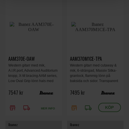
AAM370E-OAW
AAM370M1CE-TPA
Western gitarr med mik,
Western gitarr med cutaway &
A.I.R.port, Advanced Auditorium
mik, 6-strängad, Massiv Sitka-
kropp, X-M bracing AAM series,
granlock, flammig lönn på
Low Oval Grip lönn hals med
baksida och sidor. Transparent
rundad greppbrädskant,
Panda High Gloss finish.
7547 kr
7495 kr
greppbräda i lönn, Solid Sitka
gran topp, Open Pore Antique
White.
store
local_shipping
store
local_shipping
MER INFO
Ibanez
Ibanez