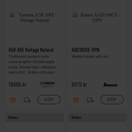
A5R ARE Vintage Natural
AAD190CE-OPN
Traditionell western body
Western guitar with mic
cutaway-gitarr, Dreadnought-
kropp, Massiv topp i sitkagran
med A.R.E., Botten och sarg i
rosenträ, dynamiskt Plugged-in-
18806 kr
6975 kr
ljud med SRT2-system,
Hardshell-fodral ingår,
Tillverkad i Japan, Vintage
store
local_shipping
store
local_shipping
Natural.
Ibanez
Ibanez