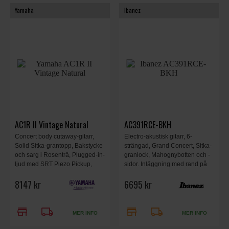
Yamaha
Ibanez
AC1R II Vintage Natural
AC391RCE-BKH
Concert body cutaway-gitarr,
Electro-akustisk gitarr, 6-
Solid Sitka-grantopp, Bakstycke
strängad, Grand Concert, Sitka-
och sarg i Rosenträ, Plugged-in-
granlock, Mahognybotten och -
ljud med SRT Piezo Pickup,
sidor. Inläggning med rand på
Elixir Strängar, Vintage Natural.
baksidan, Mahognyhals,
8147 kr
6695 kr
Rosenträgreppbräda med Tree-
Of-Life-inläggning, Black top,
Natutral High Gloss baksida &
store
local_shipping
store
local_shipping
sidor).
MER INFO
MER INFO