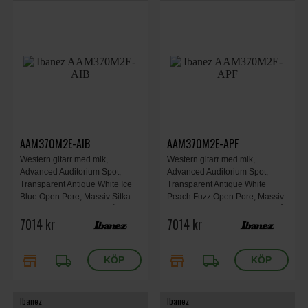
AAM370M2E-AIB
AAM370M2E-APF
Western gitarr med mik,
Western gitarr med mik,
Advanced Auditorium Spot,
Advanced Auditorium Spot,
Transparent Antique White Ice
Transparent Antique White
Blue Open Pore, Massiv Sitka-
Peach Fuzz Open Pore, Massiv
granlock, flammig lönn på
Sitka-granlock, flammig lönn på
7014 kr
7014 kr
bakstycke och sidor.
bakstycke och sidor.
store
local_shipping
store
local_shipping
Ibanez
Ibanez