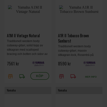
A1M II Vintage Natural
A1R II Tobacco Brown
Sunburst
Traditionell western body
cutaway-gitarr, solid topp av
Traditionell western body
sitkagran med scalloped
cutaway-gitarr, massiv
bracing och botten och sidor av
sitkagran-lock, Rosenträ på
mahogny. Yamahas
bakstycke och sidor, SRT-
7561 kr
8590 kr
ursprungliga SRT-piezo-pickup
piezomikrofon, Hög komfort i
garanterar solid plug-in-
halsprofilen, Enkelt och distinkt
prestanda. Vintage Natural.
utseende, Elixir-strängar,
store
local_shipping
store
local_shipping
Tobacco Brown Sunburst.
MER INFO
Yamaha
Yamaha