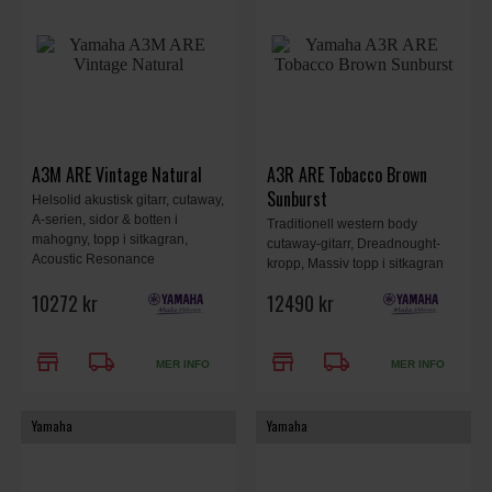
A3M ARE Vintage Natural
A3R ARE Tobacco Brown
Sunburst
Helsolid akustisk gitarr, cutaway,
A-serien, sidor & botten i
Traditionell western body
mahogny, topp i sitkagran,
cutaway-gitarr, Dreadnought-
Acoustic Resonance
kropp, Massiv topp i sitkagran
Enchancement, hals i 3-delad
med A.R.E., Botten och sarg i
10272 kr
12490 kr
laminerad mahogny,
rosenträ, Inklusive hård väska,
greppbräda i ebenholts.
Tobacco Brown Sunburst.
Yamaha System 71 + SRT Piezo
store
local_shipping
store
local_shipping
Pickup, hard bag, Vintage
MER INFO
MER INFO
Natural.
Yamaha
Yamaha