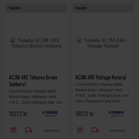
Yamaha
Yamaha
AC3M ARE Tobacco Brown
AC3M ARE Vintage Natural
Sunburst
Concert body cutaway-gitarr,
Massiv topp i sitkagran med
Concert body cutaway-gitarr,
A.R.E., Solid mahogny bak- och
Massiv topp i sitkagran med
sidor, Plugged-in-ljud med
A.R.E., Solid mahogny bak- och
SRT2-system, Elixir Strängar,
sidor, Plugged-in-ljud med
10272 kr
10272 kr
Inklusive hård väska, Vintage
SRT2-system, Elixir Strängar,
Natural.
Inklusive hård väska, Tobacco
Brown Sunburst.
store
local_shipping
store
local_shipping
MER INFO
MER INFO