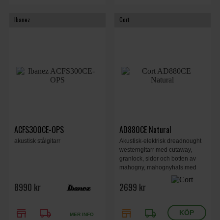
Ibanez
Cort
ACFS300CE-OPS
AD880CE Natural
akustisk stålgitarr
Akustisk-elektrisk dreadnought
westerngitarr med cutaway,
granlock, sidor och botten av
mahogny, mahognyhals med
greppbräda av merbau och
8990 kr
2699 kr
pickupsystem. 6-strängad,
natural.
store
local_shipping
store
local_shipping
MER INFO