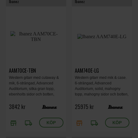
Ibanez
Ibanez
AAM70CE-TBN
AAM740E-LG
Western gitarr med cutaway &
Western gitarr med mik & case.
mik, 6-strängad, Advanced
6-strängad, Advanced
Auditorium, sitka gran topp,
Auditorium, solid, mahogny
ebenholts sidor och botten,
topp, mahogny sidor och botten,
greppbräda och stall i
A.I.R. port, ebenholts
3842 kr
25975 kr
purpleheart, okoume hals, A.I.R.
greppbräda, mahogny hals,
port, Transparent Charcoal
Natural Low Gloss.
Burst.
store
local_shipping
store
local_shipping