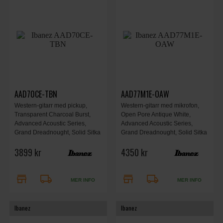
AAD70CE-TBN
AAD77M1E-OAW
Western-gitarr med pickup,
Western-gitarr med mikrofon,
Transparent Charcoal Burst,
Open Pore Antique White,
Advanced Acoustic Series,
Advanced Acoustic Series,
Grand Dreadnought, Solid Sitka
Grand Dreadnought, Solid Sitka
Spruce top, Macassar Ebony
Spruce top, Flamed Maple back
3899 kr
4350 kr
back & sides, AIR port, AEQ-TP2
& sides, AIR port, AEQ-TP2
preamp, balanserade outputs,
preamp, balanserade outputs,
D’Addario-strängar.
D’Addario-strängar.
store
local_shipping
store
local_shipping
MER INFO
MER INFO
Ibanez
Ibanez