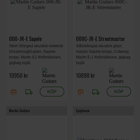
000-JR-E Sapele
000C-JR-E Streetmaster
Steel Stringed akustisk-elektrisk
Stålsträngad akustisk gitarr,
Dreadnought-gitarr, Sapele-
massiv Sapele-kropp, Cutaway,
kropp, Martin E1-förförstärkare,
Martin E-1 förförstärkare, gigbag
gigbag ingår
ingår
10950 kr
10890 kr
store
local_shipping
store
local_shipping
Martin Guitars
Epiphone