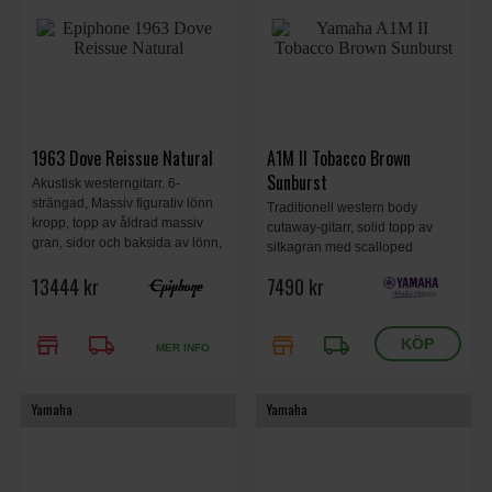
1963 Dove Reissue Natural
A1M II Tobacco Brown
Sunburst
Akustisk westerngitarr. 6-
strängad, Massiv figurativ lönn
Traditionell western body
kropp, topp av åldrad massiv
cutaway-gitarr, solid topp av
gran, sidor och baksida av lönn,
sitkagran med scalloped
Pickup L.R. Baggs Element
bracing och botten och sidor av
13444 kr
7490 kr
Bronze VTC, L.R. Baggs
mahogny. Yamahas
Element Bronze VTC preamp,
ursprungliga SRT-piezo-pickup
Natural, hardshell case.
garanterar solid plug-in-
store
local_shipping
store
local_shipping
prestanda. Tobacco Brown
MER INFO
Sunburst.
Yamaha
Yamaha