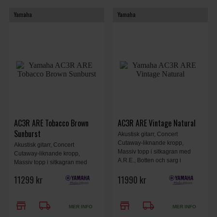
Yamaha
Yamaha
AC3R ARE Tobacco Brown
AC3R ARE Vintage Natural
Sunburst
Akustisk gitarr, Concert
Cutaway-liknande kropp,
Akustisk gitarr, Concert
Massiv topp i sitkagran med
Cutaway-liknande kropp,
A.R.E., Botten och sarg i
Massiv topp i sitkagran med
rosenträ, Plugged-in-ljud med
A.R.E., Botten och sarg i
11299 kr
11990 kr
SRT2-system, Elixir Strängar,
rosenträ, Plugged-in-ljud med
Inklusive hård väska, Vintage
SRT2-system, Elixir Strängar,
Natural.
Inklusive hård väska, Tobacco
store
local_shipping
store
local_shipping
Brown Sunburst.
MER INFO
MER INFO