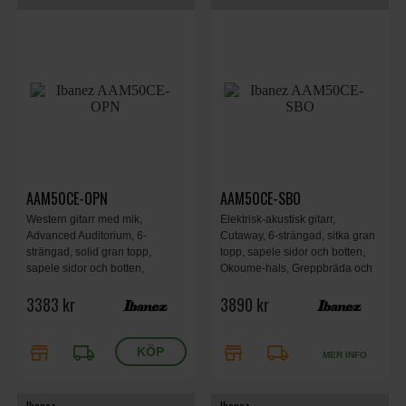
AAM50CE-OPN
AAM50CE-SBO
Western gitarr med mik,
Elektrisk-akustisk gitarr,
Advanced Auditorium, 6-
Cutaway, 6-strängad, sitka gran
strängad, solid gran topp,
topp, sapele sidor och botten,
sapele sidor och botten,
Okoume-hals, Greppbräda och
okoume hals, A.I.R. port, Open
stall i Purpleheart, AEQ-TP2
3383 kr
3890 kr
Pore.
förförstärkare, T-bar Undersadel
pickup, Sapphire Blue Burst
Open Pore.
store
local_shipping
store
local_shipping
MER INFO
Ibanez
Ibanez