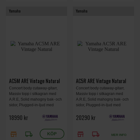
Yamaha
Yamaha
AC5M ARE Vintage Natural
AC5R ARE Vintage Natural
Concert body cutaway-gitarr,
Concert body cutaway-gitarr,
Massiv topp i sitkagran med
Massiv topp i sitkagran med
A.R.E, Solid mahogny bak- och
A.R.E, Solid mahogny bak- och
sidor, Plugged-in-ljud med
sidor, Plugged-in-ljud med
SRT2-system, Elixir Strängar,
SRT2-system, Elixir Strängar,
18990 kr
20290 kr
GOTOH tuners, Hardshell-fodral
GOTOH tuners, Hardshell-fodral
ingår, Tillverkad i Japan,
ingår, Tillverkad i Japan,
Vintage Natural.
Vintage Natural.
store
local_shipping
store
local_shipping
MER INFO