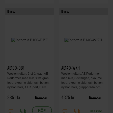
Ibanez
Ibanez
AE100-DBF
AE140-WKH
Western gitarr, 6-strängad, AE
Western gitarr, AE Performer,
Performer, med mik, sitka gran
med mik, 6-strängad, okoume
topp, okoume sidor och botten,
topp, okoume sidor och botten,
nyatoh hals, A.I.R. port, Dark
nyatoh hals, greppbräda och
Tide Blue Flat.
stall i lagerträ, Weathered Black
3851 kr
4375 kr
Open Pore.
store
local_shipping
store
local_shipping
MER INFO