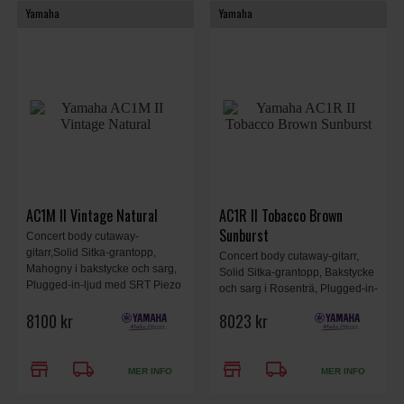
Yamaha
Yamaha
AC1M II Vintage Natural
AC1R II Tobacco Brown
Sunburst
Concert body cutaway-
gitarr,Solid Sitka-grantopp,
Concert body cutaway-gitarr,
Mahogny i bakstycke och sarg,
Solid Sitka-grantopp, Bakstycke
Plugged-in-ljud med SRT Piezo
och sarg i Rosenträ, Plugged-in-
Pickup, Vintage Natural.
ljud med SRT Piezo Pickup,
8100 kr
8023 kr
Elixir Strängar, Tobacco Brown
Sunburst.
store
local_shipping
store
local_shipping
MER INFO
MER INFO