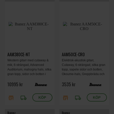
AAM380CE-NT
AAM50CE-CRO
Western gitarr med cutaway &
Elektrisk-akustisk gitarr,
mik, 6-strängad, Advanced
Cutaway, 6-strängad, sitka gran
Auditorium, mahogny hals, sitka
topp, sapele sidor och botten,
gran topp, sidor och botten i
Okoume-hals, Greppbräda och
rosenträ, A.I.R. port, Natural.
stall i Purpleheart, AEQ-TP2
10995 kr
3535 kr
förförstärkare, T-bar Undersadel
pickup, Coral Red Burst Open
Pore.
store
local_shipping
store
local_shipping
Ibanez
Ibanez