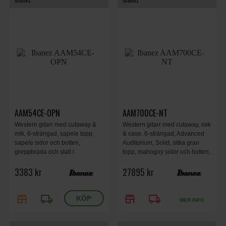
AAM54CE-OPN
AAM700CE-NT
Western gitarr med cutaway &
Western gitarr med cutaway, mik
mik, 6-strängad, sapele topp,
& case. 6-strängad, Advanced
sapele sidor och botten,
Auditorium, Solid, sitka gran
greppbräda och stall i
topp, mahogny sidor och botten,
purpleheart, A.I.R. port. Open
ebenholts greppbräda, natural.
3383 kr
27895 kr
Pore.
store
local_shipping
store
local_shipping
MER INFO