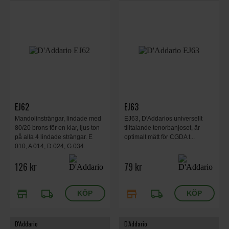
EJ62
EJ63
Mandolinsträngar, lindade med
EJ63, D'Addarios universellt
80/20 brons för en klar, ljus ton
tilltalande tenorbanjoset, är
på alla 4 lindade strängar. E
optimalt mätt för CGDA t...
010, A 014, D 024, G 034.
126 kr
79 kr
store
local_shipping
store
local_shipping
D'Addario
D'Addario