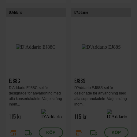
D'Addario
D'Addario
EJ88C
EJ88S
D'Addario EJ88C-set är
D'Addario EJ88S-set är
designade för användning med
designade för användning med
alla konsertukulele. Varje sträng
alla sopranukulele. Varje sträng
inom...
inom...
115 kr
115 kr
store
local_shipping
store
local_shipping