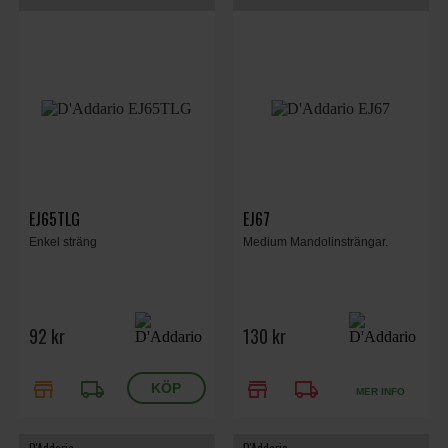
EJ65TLG
EJ67
Enkel sträng
Medium Mandolinsträngar.
92 kr
130 kr
store
local_shipping
store
local_shipping
MER INFO
D'Addario
D'Addario