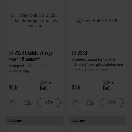
EB-2329 Ukulele strings
EB-2330
sopran & concert
Ukulelesträngar för "Low-G
stämning" som gör ukulelen mer
Strängset till Ukulele med
gitarrlik. Clear, ball end.
kulände, klar.
85 kr
95 kr
store
local_shipping
store
local_shipping
D'Addario
D'Addario