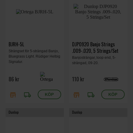
BJRH-5L
DJP0920 Banjo Strings
.009-.020, 5 Strings/Set
Strängset för 5-strängad Banjo,
Bluegrass Light. Rüdiger Helbig
Banjosträngar, loop end, 5-
Signatur.
strängad, 09-20.
86 kr
110 kr
store
local_shipping
store
local_shipping
Dunlop
Dunlop