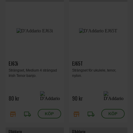
EJ63i
EJ65T
Strängset, Medium 4 strängad
Strängset för ukulele, tenor,
Irish Tenor banjo.
nylon.
80 kr
90 kr
store
local_shipping
store
local_shipping
D'Addario
D'Addario