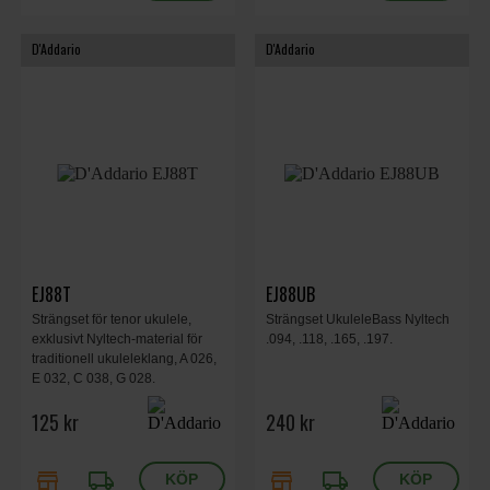
D'Addario
D'Addario
EJ88T
EJ88UB
Strängset för tenor ukulele,
Strängset UkuleleBass Nyltech
exklusivt Nyltech-material för
.094, .118, .165, .197.
traditionell ukuleleklang, A 026,
E 032, C 038, G 028.
125 kr
240 kr
store
local_shipping
store
local_shipping