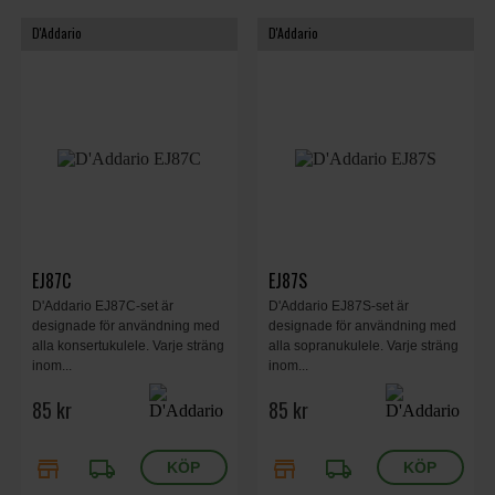
D'Addario
D'Addario
EJ87C
EJ87S
D'Addario EJ87C-set är
D'Addario EJ87S-set är
designade för användning med
designade för användning med
alla konsertukulele. Varje sträng
alla sopranukulele. Varje sträng
inom...
inom...
85 kr
85 kr
store
local_shipping
store
local_shipping