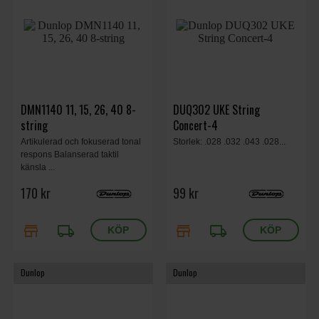
DMN1140 11, 15, 26, 40 8-
DUQ302 UKE String
string
Concert-4
Artikulerad och fokuserad tonal
Storlek: .028 .032 .043 .028...
respons Balanserad taktil
känsla ...
170 kr
99 kr
store
local_shipping
store
local_shipping
Dunlop
Dunlop