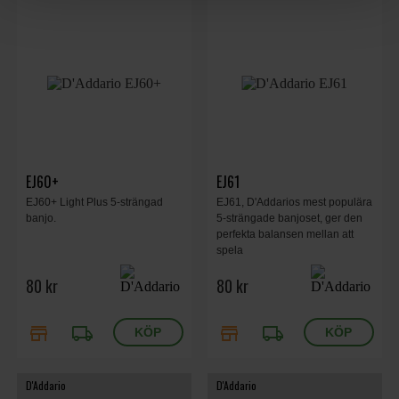
EJ60+
EJ61
EJ60+ Light Plus 5-strängad
EJ61, D'Addarios mest populära
banjo.
5-strängade banjoset, ger den
perfekta balansen mellan att
spela
80 kr
80 kr
store
local_shipping
store
local_shipping
D'Addario
D'Addario