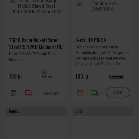
11650 Banjo Nickel Plated
8-str. DMP1034
Steel POLYWEB Medium 010
Dunlop Phosphor Bronze
Mandolinsträngar 10–34 ger en
Elixir POLYWEB Banjo 5-str
klar, ljus och resonant ton med
Medium...
lång livslängd. Perfekta för
bluegrass, folk och klassiskt
159 kr
180 kr
spel.
store
local_shipping
store
local_shipping
MER INFO
Dunlop
GHS