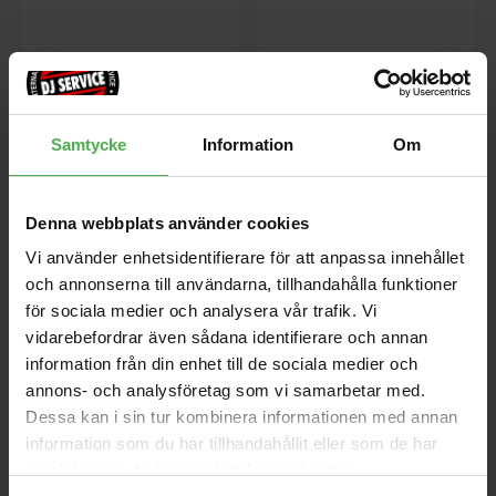
Samtycke
Information
Om
EJ53T
EJ55
Denna webbplats använder cookies
D'Addario EJ53T-set är
EJ55. 5 str. Banjo Phosphor
Vi använder enhetsidentifierare för att anpassa innehållet
designade för användning med
Bronze, Medium spänning.
Hawaiian Tenor ukulele. Den
och annonserna till användarna, tillhandahålla funktioner
tredje strängen
för sociala medier och analysera vår trafik. Vi
vidarebefordrar även sådana identifierare och annan
97 kr
80 kr
information från din enhet till de sociala medier och
annons- och analysföretag som vi samarbetar med.
store
local_shipping
store
local_shipping
Dessa kan i sin tur kombinera informationen med annan
information som du har tillhandahållit eller som de har
D'Addario
D'Addario
samlat in när du har använt deras tjänster.