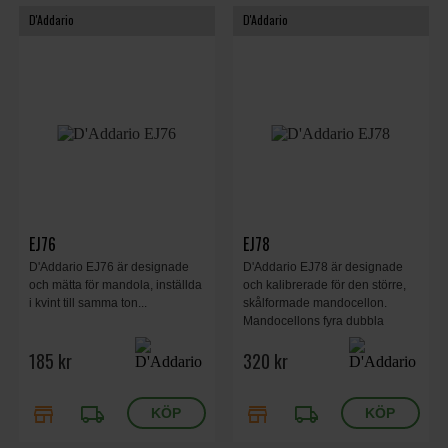
D'Addario
D'Addario
EJ76
EJ78
D'Addario EJ76 är designade
D'Addario EJ78 är designade
och mätta för mandola, inställda
och kalibrerade för den större,
i kvint till samma ton...
skålformade mandocellon.
Mandocellons fyra dubbla
strängpar är vanligtvis stämda
185 kr
320 kr
från C till A.
store
local_shipping
store
local_shipping