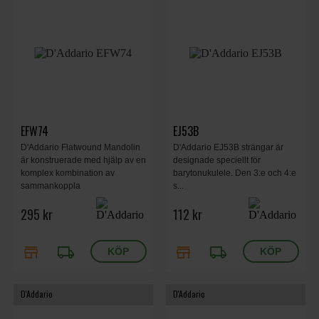
EFW74
EJ53B
D'Addario Flatwound Mandolin
D'Addario EJ53B strängar är
är konstruerade med hjälp av en
designade speciellt för
komplex kombination av
barytonukulele. Den 3:e och 4:e
sammankoppla
s...
295 kr
112 kr
store
local_shipping
store
local_shipping
D'Addario
D'Addario