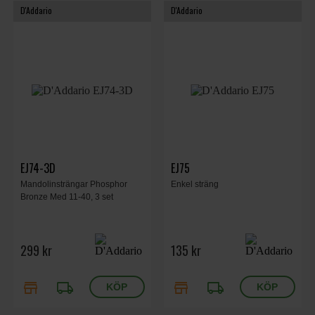
D'Addario
D'Addario
EJ74-3D
EJ75
Mandolinsträngar Phosphor
Enkel sträng
Bronze Med 11-40, 3 set
299 kr
135 kr
store
local_shipping
store
local_shipping