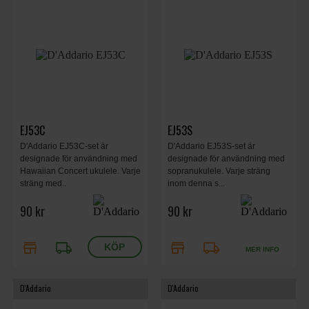
EJ53C
EJ53S
D'Addario EJ53C-set är
D'Addario EJ53S-set är
designade för användning med
designade för användning med
Hawaiian Concert ukulele. Varje
sopranukulele. Varje sträng
sträng med..
inom denna s...
90 kr
90 kr
store
local_shipping
store
local_shipping
MER INFO
D'Addario
D'Addario