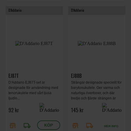
D'Addario
D'Addario
EJ87T
EJ88B
D'Addario EJ87T-set är
Strängar designade speciellt för
designade för användning med
barytonukulele. Ger varma och
tenorukulele med vårt ljusa
naturliga övertoner, och där
ljudin...
tredje och fjärde strängen är
silverpläterade kopparspunna.
92 kr
145 kr
Nyltech .026, .036 Silver Plated
Copper .024, .030
store
local_shipping
store
local_shipping
MER INFO