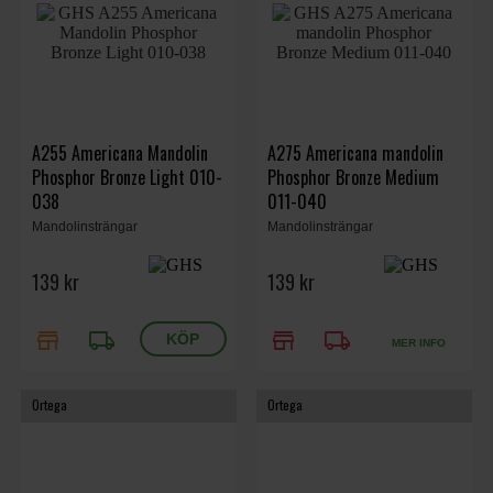
A255 Americana Mandolin
A275 Americana mandolin
Phosphor Bronze Light 010-
Phosphor Bronze Medium
038
011-040
Mandolinsträngar
Mandolinsträngar
139 kr
139 kr
store
local_shipping
store
local_shipping
MER INFO
Ortega
Ortega