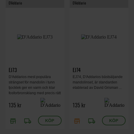
D'Addario
D'Addario
EJ73
EJ74
D'Addarios mest populära
EJ74, D'Addarios bästsäljande
strängset för mandolin i tunn
mandolinset, är standarden
tjocklek ger en varm och klar
etablerad av David Grisman ...
fosforbronsklang med precis rätt
spänning för smidig spelbarhet
135 kr
135 kr
och bra klang.
store
local_shipping
store
local_shipping