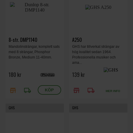
8-str. DMP1140
A250
Mandolinsträngar, komplett sats
GHS har tillverkat strängar av
med 8 strängar, Phosphor
hög kvalitet sedan 1964.
Bronze, Medium 11-40mm.
Professionella musiker och
ama...
180 kr
139 kr
store
local_shipping
store
local_shipping
MER INFO
GHS
GHS