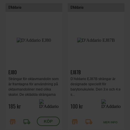
D'Addario
D'Addario
EJ80
EJ87B
Strängar för oktavmandolin som
D'Addario EJ87B strängar är
är framtagna för användning på
designade speciellt för
oktavmandoliner med olika
barytonukulele. Den 3:e och 4:e
skalor. De oklädda strängarna
s...
är tillverkade av vanligt stål och
185 kr
100 kr
de klädda strängarna av
fosforbrons.
store
local_shipping
store
local_shipping
MER INFO