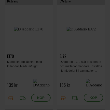
D'Addario
D'Addario
EJ70
EJ72
Mandolinuppsättning med
D'Addario EJ72:s är designade
kuländar, Medium/Light.
och mätta för mandola, inställda
i femtedelar till samma ton...
139 kr
185 kr
store
local_shipping
store
local_shipping