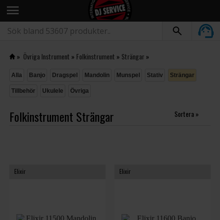
menu
»
Övriga Instrument
»
Folkinstrument
»
Strängar
»
Alla
Banjo
Dragspel
Mandolin
Munspel
Stativ
Strängar
Tillbehör
Ukulele
Övriga
Folkinstrument Strängar
Sortera »
Elixir
Elixir