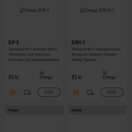
BJP-5
BJRH-5
Strängset för 5-strängad Banjo.
Strängset för 5-strängad Banjo,
Tillverkade med exklusiva
Bluegrass Medium. Rüdiger
lindnings- och poleringstekniker.
Helbig Signatur.
65 kr
85 kr
store
local_shipping
store
local_shipping
Ortega
Dunlop