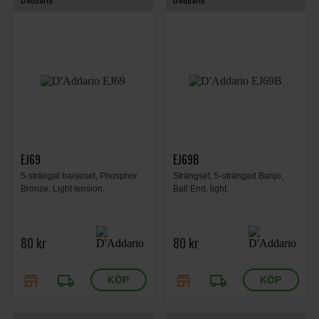
EJ69
EJ69B
5-strängat banjoset, Phosphor
Strängset, 5-strängad Banjo,
Bronze, Light tension.
Ball End, light.
80 kr
80 kr
store
local_shipping
store
local_shipping