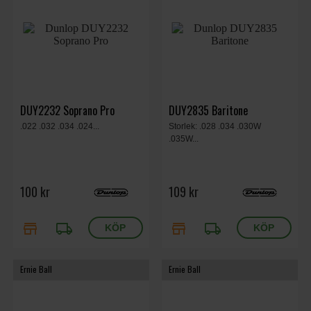
DUY2232 Soprano Pro
DUY2835 Baritone
.022 .032 .034 .024...
Storlek: .028 .034 .030W
.035W...
100 kr
109 kr
store
local_shipping
store
local_shipping
Ernie Ball
Ernie Ball