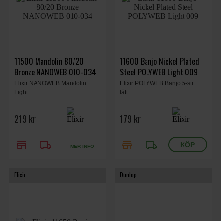
11500 Mandolin 80/20
11600 Banjo Nickel Plated
Bronze NANOWEB 010-034
Steel POLYWEB Light 009
Elixir NANOWEB Mandolin
Elixir POLYWEB Banjo 5-str
Light...
lätt...
219 kr
179 kr
store
local_shipping
store
local_shipping
MER INFO
Elixir
Dunlop