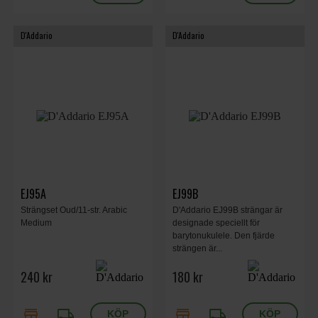
D'Addario
D'Addario
EJ95A
EJ99B
Strängset Oud/11-str. Arabic
D'Addario EJ99B strängar är
Medium
designade speciellt för
barytonukulele. Den fjärde
strängen är...
240 kr
180 kr
store
local_shipping
store
local_shipping