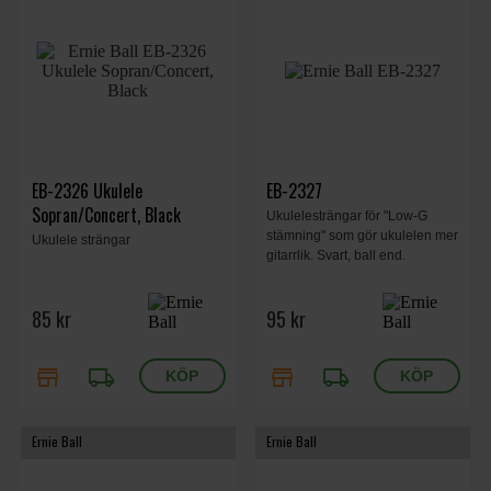
EB-2326 Ukulele
EB-2327
Sopran/Concert, Black
Ukulelesträngar för "Low-G
stämning" som gör ukulelen mer
Ukulele strängar
gitarrlik. Svart, ball end.
85 kr
95 kr
store
local_shipping
store
local_shipping
Ernie Ball
Ernie Ball