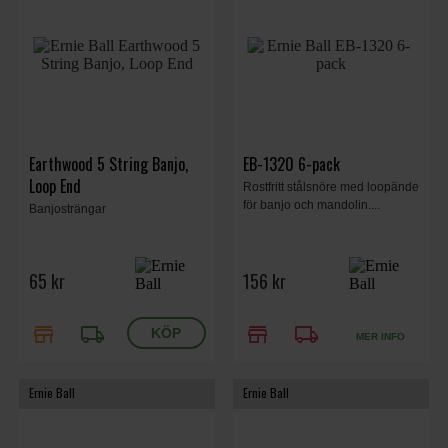
Earthwood 5 String Banjo,
EB-1320 6-pack
Loop End
Rostfritt stålsnöre med loopände
för banjo och mandolin....
Banjosträngar
65 kr
156 kr
store
local_shipping
store
local_shipping
MER INFO
Ernie Ball
Ernie Ball