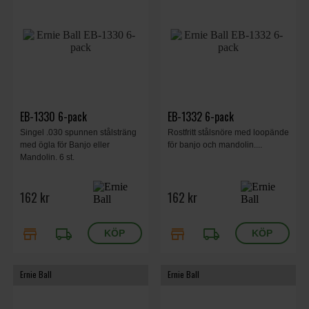
EB-1330 6-pack
EB-1332 6-pack
Singel .030 spunnen stålsträng
Rostfritt stålsnöre med loopände
med ögla för Banjo eller
för banjo och mandolin....
Mandolin. 6 st.
162 kr
162 kr
store
local_shipping
store
local_shipping
Ernie Ball
Ernie Ball