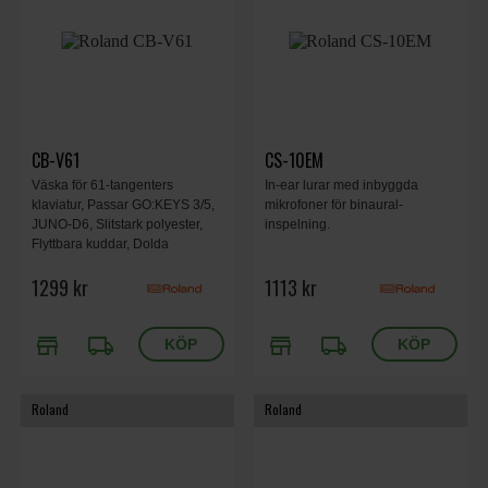
CB-V61
CS-10EM
Väska för 61-tangenters
In-ear lurar med inbyggda
klaviatur, Passar GO:KEYS 3/5,
mikrofoner för binaural-
JUNO-D6, Slitstark polyester,
inspelning.
Flyttbara kuddar, Dolda
ryggsäcksremmar, Framficka för
1299 kr
1113 kr
tillbehör, Specialdragkedjor, Inkl.
3 nyckelringar, Svart.
store
local_shipping
store
local_shipping
Roland
Roland