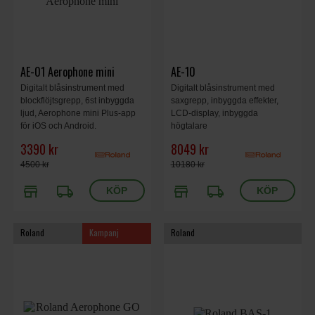
AE-01 Aerophone mini
AE-10
Digitalt blåsinstrument med
Digitalt blåsinstrument med
blockflöjtsgrepp, 6st inbyggda
saxgrepp, inbyggda effekter,
ljud, Aerophone mini Plus-app
LCD-display, inbyggda
för iOS och Android.
högtalare
3390 kr
8049 kr
4500 kr
10180 kr
store
local_shipping
store
local_shipping
Roland
Kampanj
Roland