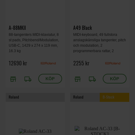
A-88MKII
A49 Black
88-tangenters MIDI-klaviatur, 8
MIDI-keyboard, 49 fullstora
st pads, Pitchbend/Modulation,
anslagskänsliga tangenter, pitch
USB-C, 1429 x 274 x 119 mm,
och modulation, 2
16.3 kg
programmerbara rattar, 2
programmerbara knappar, D-
12690 kr
2255 kr
BEAM samt knappar för
oktavering och transponering.
Svart.
store
local_shipping
store
local_shipping
Roland
Roland
B-Stock