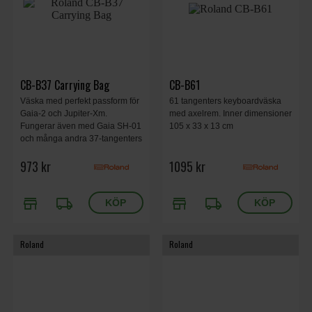
CB-B37 Carrying Bag
CB-B61
Väska med perfekt passform för
61 tangenters keyboardväska
Gaia-2 och Jupiter-Xm.
med axelrem. Inner dimensioner
Fungerar även med Gaia SH-01
105 x 33 x 13 cm
och många andra 37-tangenters
keyboards.
973 kr
1095 kr
store
local_shipping
store
local_shipping
Roland
Roland