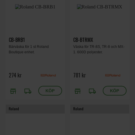
CB-BRB1
CB-BTRMX
Bärväska för 1 st Roland
Väska för TR-8S, TR-8 och MX-
Boutique enhet.
1. 600D polyester.
274 kr
781 kr
store
local_shipping
store
local_shipping
Roland
Roland