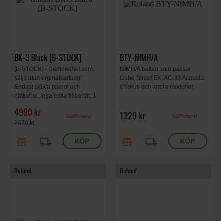
BK-3 Black [B-STOCK]
BTY-NIMH/A
[B-STOCK] - Demoenhet som
NIMH/A batteri som passar
säljs utan orginalkartong.
Cube Street EX, AC-33 Acoustic
Endast själva pianot och
Chorus och andra modeller.
nätkabel. Inga extra tillbehör. 1
månads garanti kvar. Säljs i
4990 kr
1329 kr
befintligt skick.
7470 kr
store
local_shipping
store
local_shipping
Roland
Roland