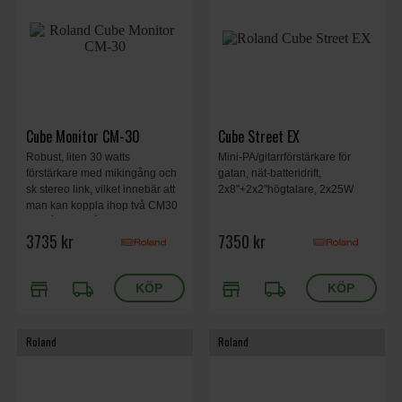
Cube Monitor CM-30
Cube Street EX
Robust, liten 30 watts
Mini-PA/gitarrförstärkare för
förstärkare med mikingång och
gatan, nät-batteridrift,
sk stereo link, vilket innebär att
2x8"+2x2"högtalare, 2x25W
man kan koppla ihop två CM30
och få upp till åtta stereokanaler!
3735 kr
7350 kr
store
local_shipping
store
local_shipping
Roland
Roland