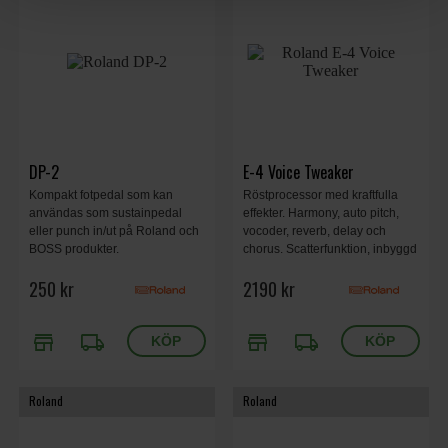
DP-2
E-4 Voice Tweaker
Kompakt fotpedal som kan
Röstprocessor med kraftfulla
användas som sustainpedal
effekter. Harmony, auto pitch,
eller punch in/ut på Roland och
vocoder, reverb, delay och
BOSS produkter.
chorus. Scatterfunktion, inbyggd
looper med överdubbning och
250 kr
2190 kr
automatisk BPM-uträkning.
store
local_shipping
store
local_shipping
Roland
Roland