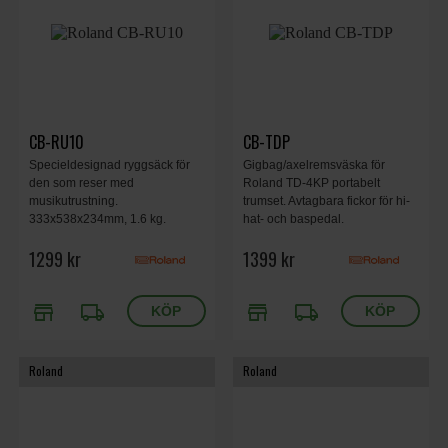
CB-RU10
CB-TDP
Specieldesignad ryggsäck för
Gigbag/axelremsväska för
den som reser med
Roland TD-4KP portabelt
musikutrustning.
trumset. Avtagbara fickor för hi-
333x538x234mm, 1.6 kg.
hat- och baspedal.
1299 kr
1399 kr
store
local_shipping
store
local_shipping
Roland
Roland