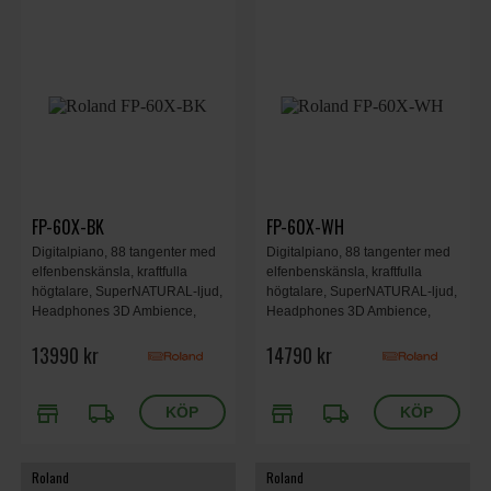
FP-60X-BK
FP-60X-WH
Digitalpiano, 88 tangenter med
Digitalpiano, 88 tangenter med
elfenbenskänsla, kraftfulla
elfenbenskänsla, kraftfulla
högtalare, SuperNATURAL-ljud,
högtalare, SuperNATURAL-ljud,
Headphones 3D Ambience,
Headphones 3D Ambience,
effekter, EQ, Bluetooth. Svart.
effekter, EQ, Bluetooth. Vit.
13990 kr
14790 kr
store
local_shipping
store
local_shipping
Roland
Roland