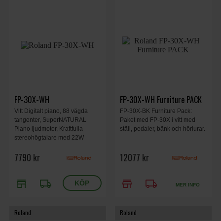
FP-30X-WH
FP-30X-WH Furniture PACK
Vitt Digitalt piano, 88 vägda
FP-30X-BK Furniture Pack:
tangenter, SuperNATURAL
Paket med FP-30X i vitt med
Piano ljudmotor, Kraftfulla
ställ, pedaler, bänk och hörlurar.
stereohögtalare med 22W
uteffekt, Bluetooth som skickar
7790 kr
12077 kr
både audio och MIDI, Dubbla
hörlursutgångar och lineutgång
i stereo.
store
local_shipping
store
local_shipping
MER INFO
Roland
Roland