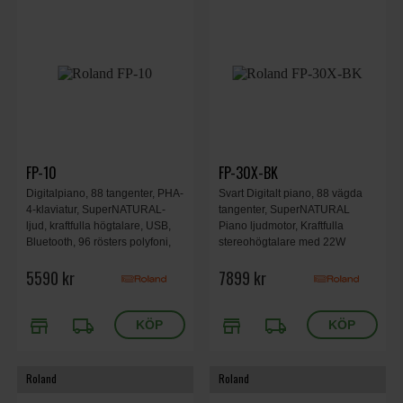
FP-10
FP-30X-BK
Digitalpiano, 88 tangenter, PHA-
Svart Digitalt piano, 88 vägda
4-klaviatur, SuperNATURAL-
tangenter, SuperNATURAL
ljud, kraftfulla högtalare, USB,
Piano ljudmotor, Kraftfulla
Bluetooth, 96 rösters polyfoni,
stereohögtalare med 22W
18 ljud, svart
uteffekt, Bluetooth som skickar
5590 kr
7899 kr
både audio och MIDI, Dubbla
hörlursutgångar och lineutgång
i stereo.
store
local_shipping
store
local_shipping
Roland
Roland