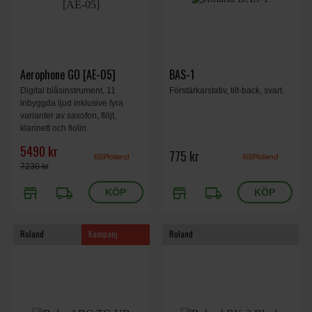
Aerophone GO [AE-05]
BAS-1
Digital blåsinstrument, 11
Förstärkarstativ, tilt-back, svart.
inbyggda ljud inklusive fyra
varianter av saxofon, flöjt,
klarinett och fiolin.
5490 kr
775 kr
7230 kr
store
local_shipping
store
local_shipping
Roland
Kampanj
Roland