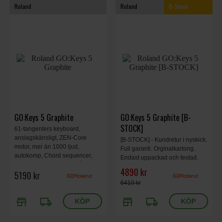
Roland
Roland
B-Stock
GO:Keys 5 Graphite
GO:Keys 5 Graphite [B-
STOCK]
61-tangenters keyboard,
anslagskänsligt, ZEN-Core
[B-STOCK] - Kundretur i nyskick.
motor, mer än 1000 ljud,
Full garanti. Orginalkartong.
autokomp, Chord sequencer,
Endast uppackad och testad.
stereo högtalare, mikingång,
4890 kr
5190 kr
Bluetooth audio/MIDI stöd, USB
audio/MIDI interface, 950 x 286
6410 kr
x 87mm, 4.9 kg, graphite.
store
local_shipping
store
local_shipping