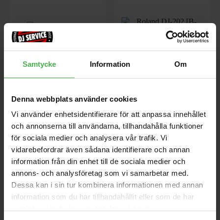
Samtycke
Information
Om
DAP-3X
DJ-202 [B-STOCK]
Tillbehörskit för V-Drums med
[B-STOCK] - Demoenhet som
Denna webbplats använder cookies
Trumpall, bas- trumpedal,
säljs utan orginalkartong.
stockar.
Endast själva enheten och USB
Vi använder enhetsidentifierare för att anpassa innehållet
kabel. Inga extra tillbehör. 1
och annonserna till användarna, tillhandahålla funktioner
månads garanti kvar. Säljs i
2990 kr
2490 kr
befintligt skick.
för sociala medier och analysera vår trafik. Vi
4960 kr
vidarebefordrar även sådana identifierare och annan
store
local_shipping
store
local_shipping
information från din enhet till de sociala medier och
annons- och analysföretag som vi samarbetar med.
Dessa kan i sin tur kombinera informationen med annan
Roland
Roland
information som du har tillhandahållit eller som de har
samlat in när du har använt deras tjänster.