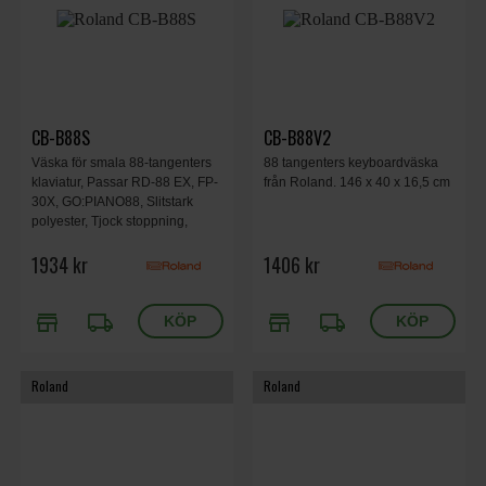
CB-B88S
CB-B88V2
Väska för smala 88-tangenters
88 tangenters keyboardväska
klaviatur, Passar RD-88 EX, FP-
från Roland. 146 x 40 x 16,5 cm
30X, GO:PIANO88, Slitstark
polyester, Tjock stoppning,
Fleecefoder, Bärhandtag,
1934 kr
1406 kr
Avtagbar axelrem, Två
tillbehörsfickor.
store
local_shipping
store
local_shipping
Roland
Roland