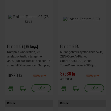
Fantom 07 [76 keys]
Fantom 6 EX
Kompakt workstation, 76
61 tangenters synthesizer, ACB,
anslagskänsliga tangenter,
ZEN-Core, V-Piano,
3500 ljud, 90 trumkit, effekter, 16
SuperNATURAL, Virtual
spårs MIDI sequencer, Sampler,
ToneWheel, över 7000 ljud,
PADs, ljudkort, aira link
massivt effektbibliotek, Master
37986 kr
18290 kr
FX processor, professionell
sequencing, avancerad
49860 kr
sampling, 16x3 audio/MIDI USB
store
local_shipping
store
local_shipping
interface, 1084x403x106mm,
15.3 kg.
Roland
Roland