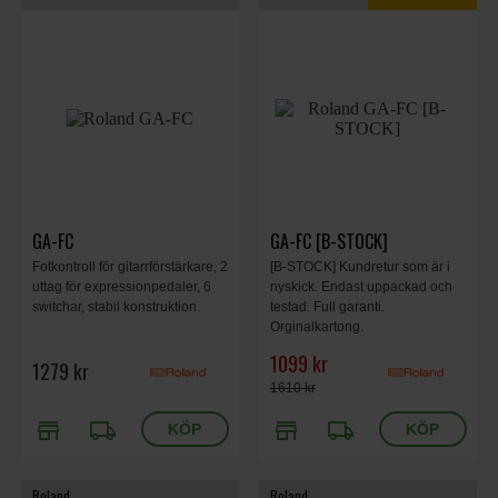
GA-FC
GA-FC [B-STOCK]
Fotkontroll för gitarrförstärkare, 2
[B-STOCK] Kundretur som är i
uttag för expressionpedaler, 6
nyskick. Endast uppackad och
switchar, stabil konstruktion.
testad. Full garanti.
Orginalkartong.
1099 kr
1279 kr
1610 kr
store
local_shipping
store
local_shipping
Roland
Roland