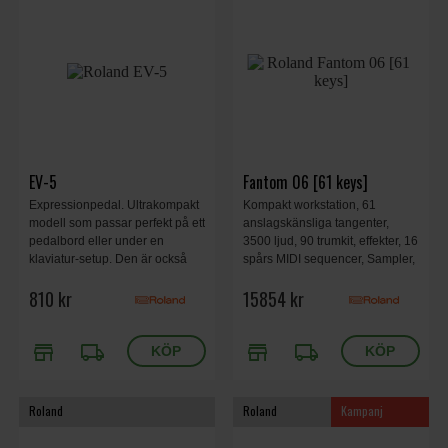
EV-5
Fantom 06 [61 keys]
Expressionpedal. Ultrakompakt
Kompakt workstation, 61
modell som passar perfekt på ett
anslagskänsliga tangenter,
pedalbord eller under en
3500 ljud, 90 trumkit, effekter, 16
klaviatur-setup. Den är också
spårs MIDI sequencer, Sampler,
utrustad med en smart ratt för
PADs, ljudkort, aira link
810 kr
15854 kr
minimivolym.
store
local_shipping
store
local_shipping
Roland
Roland
Kampanj