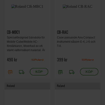
CB-MBC1
CB-RAC
Specialdesignad bärväska för
Case passande Aira Compact
Mobile Cube/Mobile AC-
Instrument såsom E-4, J-6 och
förstärkaren, tillverkad av ett
T-8.
starkt vattensäkert material. Är
försett med axelrem och en
490 kr
399 kr
nätficka.
store
local_shipping
store
local_shipping
Roland
Roland