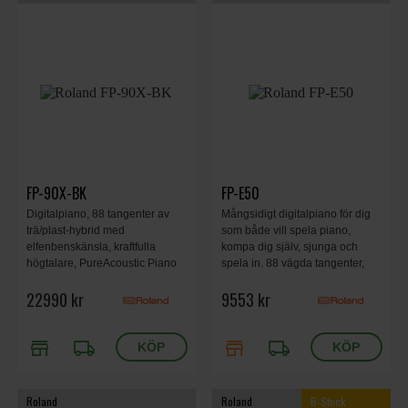
FP-90X-BK
FP-E50
Digitalpiano, 88 tangenter av
Mångsidigt digitalpiano för dig
trä/plast-hybrid med
som både vill spela piano,
elfenbenskänsla, kraftfulla
kompa dig själv, sjunga och
högtalare, PureAcoustic Piano
spela in. 88 vägda tangenter,
Modeling, Headphones Acoustic
SuperNATURAL pianoljud,
22990 kr
9553 kr
Projection, effekter, EQ,
expanderbar ZEN-Core
Bluetooth. Svart.
ljudmotor, mikrofoningång med
effekter, audioinspelning,
store
local_shipping
store
local_shipping
bluetooth.
Roland
Roland
B-Stock