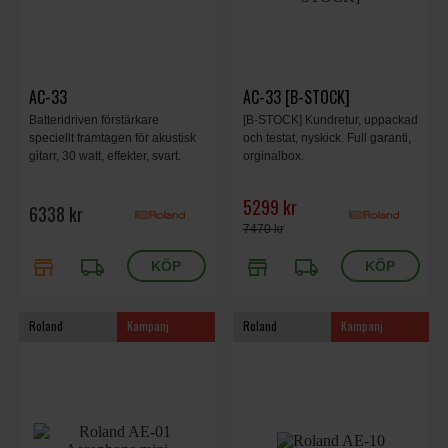
AC-33
AC-33 [B-STOCK]
Batteridriven förstärkare
[B-STOCK] Kundretur, uppackad
speciellt framtagen för akustisk
och testat, nyskick. Full garanti,
gitarr, 30 watt, effekter, svart.
orginalbox.
5299 kr
6338 kr
7470 kr
store
local_shipping
store
local_shipping
Roland
Kampanj
Roland
Kampanj