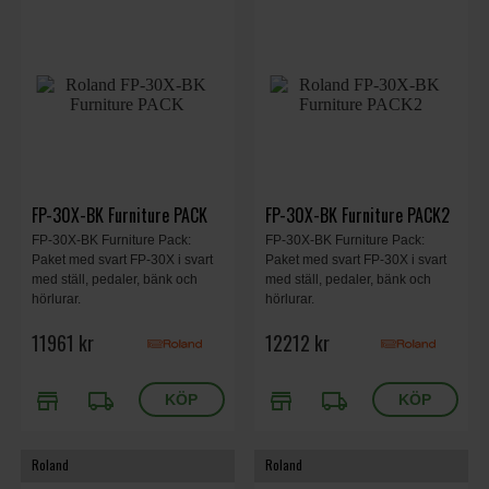
FP-30X-BK Furniture PACK
FP-30X-BK Furniture PACK2
FP-30X-BK Furniture Pack:
FP-30X-BK Furniture Pack:
Paket med svart FP-30X i svart
Paket med svart FP-30X i svart
med ställ, pedaler, bänk och
med ställ, pedaler, bänk och
hörlurar.
hörlurar.
11961 kr
12212 kr
store
local_shipping
store
local_shipping
Roland
Roland