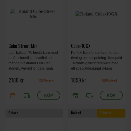
Cube Street Mini
Cube-10GX
Lätt, bärbar PA-förstärkare med
Perfekt liten förstärkare för jam,
professionell ljudkvalitet och
övning och inspelning. Kompakt
många funktioner i en liten
10-watts gitarrförstärkare med
storlek. Perfekt för café, små
ett specialdesignat 8-tums
evenemang eller hemmastudio.
element.
2180 kr
1859 kr
274 x 110 x 192 mm, 2,2 kg.
store
local_shipping
store
local_shipping
Roland
Roland
B-Stock