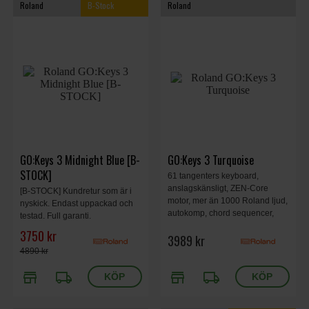
Roland
B-Stock
Roland
GO:Keys 3 Midnight Blue [B-
GO:Keys 3 Turquoise
STOCK]
61 tangenters keyboard,
anslagskänsligt, ZEN-Core
[B-STOCK] Kundretur som är i
motor, mer än 1000 Roland ljud,
nyskick. Endast uppackad och
autokomp, chord sequencer,
testad. Full garanti.
inbyggda stereohögtalare,
Orginalkartong.87mm, 4.5kg,
3750 kr
3989 kr
Bluetooth audio/MIDI stöd, USB
Midnight Blue.
audio/MIDI interface, 950 x 286
4890 kr
x 87mm, 4.5kg, Turquoise.
store
local_shipping
store
local_shipping