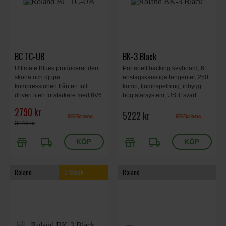
BC TC-UB
BK-3 Black
Ultimate Blues producerar den
Portabelt backing keyboard, 61
sköna och djupa
anslagskänsliga tangenter, 250
kompressionen från en fullt
komp, ljudinspelning, inbyggt
driven liten förstärkare med 6V6
högtalarsystem, USB, svart
rör. Kompatibel med Blues Cube
2790 kr
5222 kr
Stage, Blues Cube Artist, Blues
Cube Artist212 och Blues Cube
3140 kr
Tour.
store
local_shipping
store
local_shipping
Roland
B-Stock
Roland