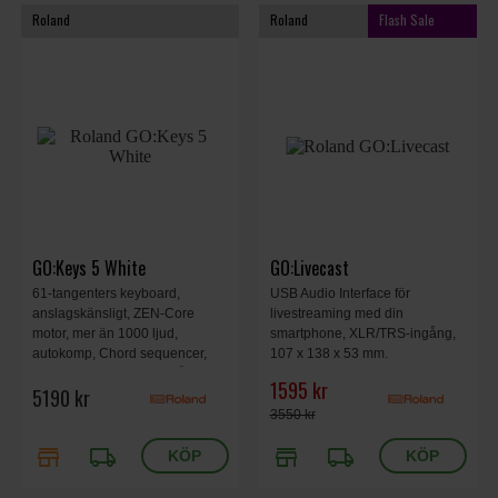
Roland
Roland
Flash Sale
GO:Keys 5 White
GO:Livecast
61-tangenters keyboard,
USB Audio Interface för
anslagskänsligt, ZEN-Core
livestreaming med din
motor, mer än 1000 ljud,
smartphone, XLR/TRS-ingång,
autokomp, Chord sequencer,
107 x 138 x 53 mm.
stereo högtalare, mikingång,
1595 kr
5190 kr
Bluetooth audio/MIDI stöd, USB
audio/MIDI interface, 950 x 286
3550 kr
x 87mm, 4.9 kg, vit.
store
local_shipping
store
local_shipping