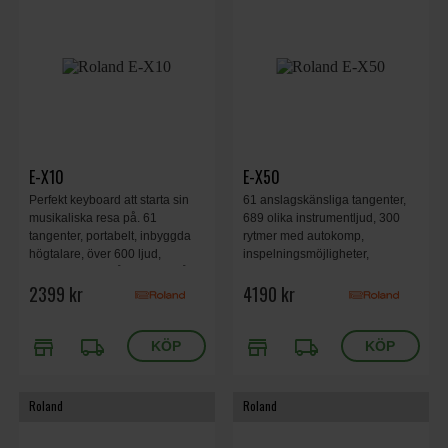
E-X10
E-X50
Perfekt keyboard att starta sin
61 anslagskänsliga tangenter,
musikaliska resa på. 61
689 olika instrumentljud, 300
tangenter, portabelt, inbyggda
rytmer med autokomp,
högtalare, över 600 ljud,
inspelningsmöjligheter,
autokomp, 140 låtar, mik ingång,
Bluetooth, samt ett kraftfullt
2399 kr
4190 kr
metronom, transponering, dual,
högtalarsystem med 20W
split.
uteffekt.
store
local_shipping
store
local_shipping
Roland
Roland