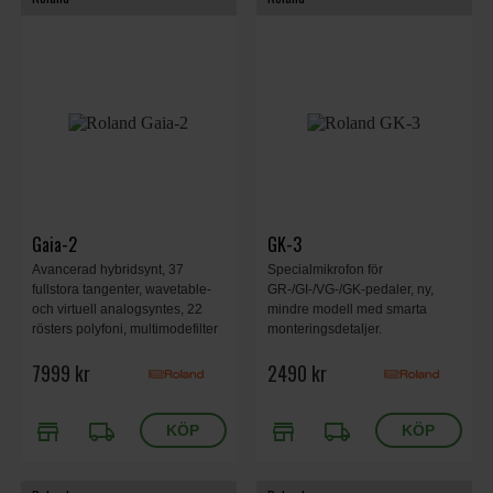
Gaia-2
GK-3
Avancerad hybridsynt, 37
Specialmikrofon för
fullstora tangenter, wavetable-
GR-/GI-/VG-/GK-pedaler, ny,
och virtuell analogsyntes, 22
mindre modell med smarta
rösters polyfoni, multimodefilter
monteringsdetaljer.
med ställbar slope, motional
7999 kr
2490 kr
pad, step sequencer,
arpeggiator, inbyggda effekter,
expansionsmöjlighet.
store
local_shipping
store
local_shipping