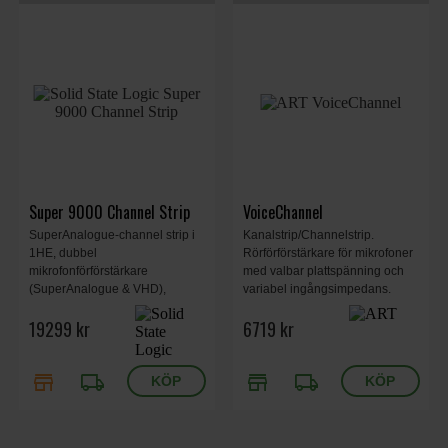
Super 9000 Channel Strip
VoiceChannel
SuperAnalogue-channel strip i
Kanalstrip/Channelstrip.
1HE, dubbel
Rörförförstärkare för mikrofoner
mikrofonförförstärkare
med valbar plattspänning och
(SuperAnalogue & VHD),
variabel ingångsimpedans.
fullständig dynamiksektion med
Kraftfull parametrisk EQ, ADAT
19299 kr
6719 kr
snabb attack och
Lite-pipe, AES/EBU, S/PDIF,
toppdetektering,
TOSLink, 23,29 x 48,26 x 8,89
omkopplingsbar 292/242 EQ,
cm, 4.8 kg.
store
local_shipping
store
local_shipping
HP/LP-filter, insättningspunkt,
flexibel routing, stereolänk.