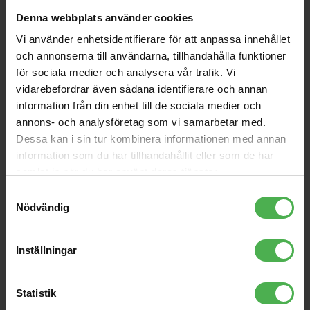
Denna webbplats använder cookies
Vi använder enhetsidentifierare för att anpassa innehållet
och annonserna till användarna, tillhandahålla funktioner
för sociala medier och analysera vår trafik. Vi
vidarebefordrar även sådana identifierare och annan
information från din enhet till de sociala medier och
annons- och analysföretag som vi samarbetar med.
Bishop
Eighteen
Dessa kan i sin tur kombinera informationen med annan
information som du har tillhandahållit eller som de har
Förstklassig kanalstripp med
Mikrofonförförstärkare med
helrör som förstärker dina
equalizer
samlat in när du har använt deras tjänster.
inspelningar med värme och
Samtyckesval
karaktär. Med en högkvalitativ
mikrofonförförstärkare och en
Nödvändig
34999 kr
10290 kr
optisk kompressor med dual
slope.
Inställningar
store
local_shipping
store
local_shipping
MER INFO
Statistik
ART
ART