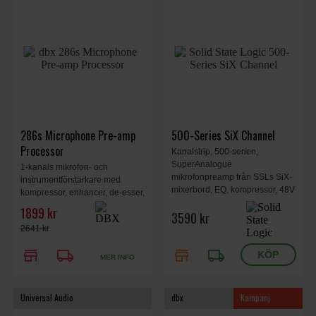
286s Microphone Pre-amp
500-Series SiX Channel
Processor
Kanalstrip, 500-serien,
SuperAnalogue
1-kanals mikrofon- och
mikrofonpreamp från SSLs SiX-
instrumentförstärkare med
mixerbord, EQ, kompressor, 48V
kompressor, enhancer, de-esser,
fantommatning
expander/gate, 1HE
1899 kr
3590 kr
2641 kr
store
local_shipping
store
local_shipping
MER INFO
Universal Audio
dbx
Kampanj