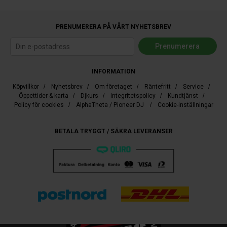
PRENUMERERA PÅ VÅRT NYHETSBREV
INFORMATION
Köpvillkor
/
Nyhetsbrev
/
Om företaget
/
Räntefritt
/
Service
/
Öppettider & karta
/
Djkurs
/
Integritetspolicy
/
Kundtjänst
/
Policy för cookies
/
AlphaTheta / Pioneer DJ
/
Cookie-inställningar
BETALA TRYGGT / SÄKRA LEVERANSER