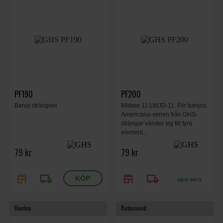
PF190
PF200
Banjo strängset
Mätare 11-LWJD-11. För banjos.
Americana-serien från GHS-
strängar vänder sig till fyra
element...
79 kr
79 kr
store
local_shipping
store
local_shipping
MER INFO
Dunlop
Rotosound