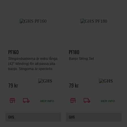
PF160
PF180
Slingändsatserna är extra långa
Banjo String Set
(42" Winding) för att passa alla
banjo. Slingorna är speciella
79 kr
79 kr
store
local_shipping
store
local_shipping
MER INFO
MER INFO
GHS
GHS