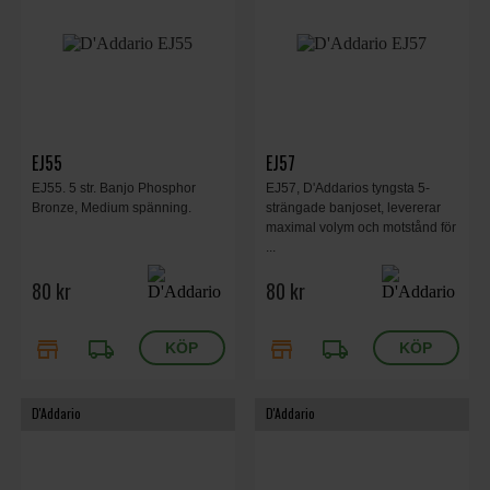
EJ55
EJ57
EJ55. 5 str. Banjo Phosphor
EJ57, D'Addarios tyngsta 5-
Bronze, Medium spänning.
strängade banjoset, levererar
maximal volym och motstånd för
...
80 kr
80 kr
store
local_shipping
store
local_shipping
D'Addario
D'Addario