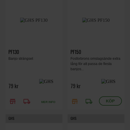
PF130
PF150
Banjo strängset
Fosforbrons omslagsände extra
lång för att passa de flesta
banjos...
79 kr
79 kr
store
local_shipping
store
local_shipping
MER INFO
GHS
GHS