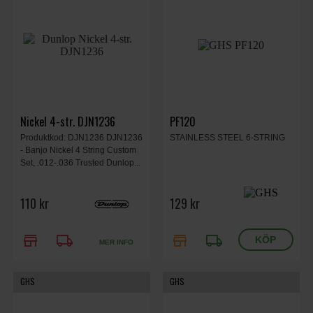
Nickel 4-str. DJN1236
PF120
Produktkod: DJN1236 DJN1236
STAINLESS STEEL 6-STRING
- Banjo Nickel 4 String Custom
Set, .012-.036 Trusted Dunlop...
110 kr
129 kr
store
local_shipping
store
local_shipping
MER INFO
GHS
GHS