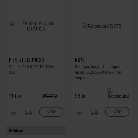
Ph 5-str. DJP1023
RS75
Storlek: 010 012 016 023w
Strängar, banjo, 4-strängad,
010...
nickel, 012-020-030w-040w,
loop end.
110 kr
99 kr
store
local_shipping
store
local_shipping
D'Addario