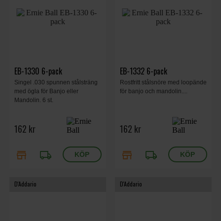
EB-1330 6-pack
EB-1332 6-pack
Singel .030 spunnen stålsträng
Rostfritt stålsnöre med loopände
med ögla för Banjo eller
för banjo och mandolin....
Mandolin. 6 st.
162 kr
162 kr
store
local_shipping
store
local_shipping
D'Addario
D'Addario