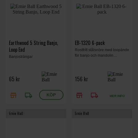
Earthwood 5 String Banjo,
EB-1320 6-pack
Loop End
Rostfritt stålsnöre med loopände
för banjo och mandolin....
Banjosträngar
65 kr
156 kr
store
local_shipping
store
local_shipping
MER INFO
Ernie Ball
Ernie Ball