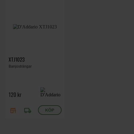
XTJ1023
Banjosträngar
120 kr
store
local_shipping