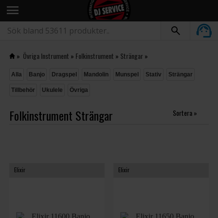
menu
»
Övriga Instrument
»
Folkinstrument
»
Strängar
»
Alla
Banjo
Dragspel
Mandolin
Munspel
Stativ
Strängar
Tillbehör
Ukulele
Övriga
Folkinstrument Strängar
Sortera »
Elixir
Elixir