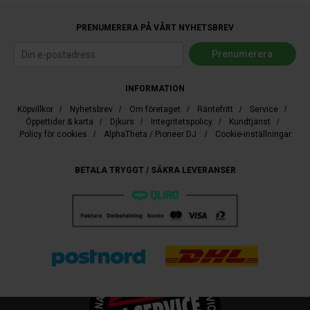
PRENUMERERA PÅ VÅRT NYHETSBREV
INFORMATION
Köpvillkor
/
Nyhetsbrev
/
Om företaget
/
Räntefritt
/
Service
/
Öppettider & karta
/
Djkurs
/
Integritetspolicy
/
Kundtjänst
/
Policy för cookies
/
AlphaTheta / Pioneer DJ
/
Cookie-inställningar
BETALA TRYGGT / SÄKRA LEVERANSER