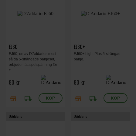
EJ60
EJ60+
EJ60, en av D'Addarios mest
EJ60+ Light Plus 5-strängad
sålda 5-strängade banjoset,
banjo.
erbjuder lätt spelspänning för
c...
80 kr
80 kr
store
local_shipping
store
local_shipping
D'Addario
D'Addario