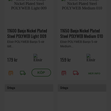
11600 Banjo Nickel Plated
11650 Banjo Nickel Plated
Steel POLYWEB Light 009
Steel POLYWEB Medium 010
Elixir POLYWEB Banjo 5-str
Elixir POLYWEB Banjo 5-str
lätt...
Medium...
179 kr
159 kr
store
local_shipping
store
local_shipping
MER INFO
Ortega
Ortega