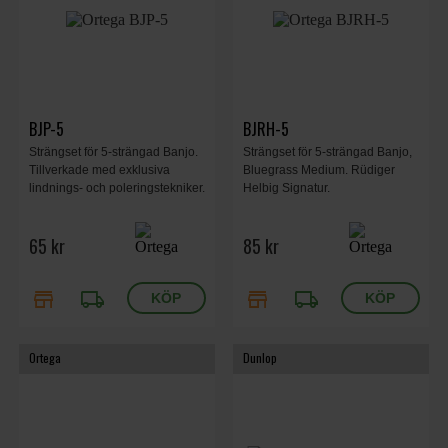
BJP-5
BJRH-5
Strängset för 5-strängad Banjo.
Strängset för 5-strängad Banjo,
Tillverkade med exklusiva
Bluegrass Medium. Rüdiger
lindnings- och poleringstekniker.
Helbig Signatur.
65 kr
85 kr
store
local_shipping
store
local_shipping
Ortega
Dunlop