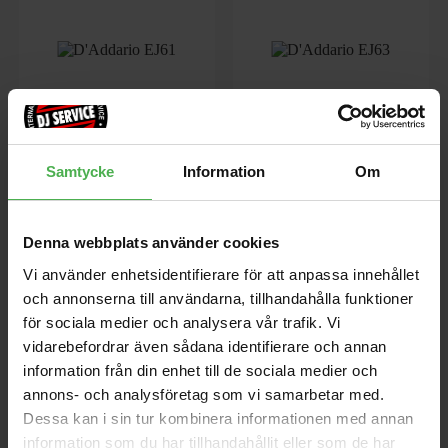
EJ61
EJ63
Samtycke
Information
Om
EJ61, D'Addarios mest populära
EJ63, D'Addarios universellt
5-strängade banjoset, ger den
tilltalande tenorbanjoset, är
perfekta balansen mellan att
optimalt mätt för CGDA t...
spela
Denna webbplats använder cookies
80 kr
79 kr
Vi använder enhetsidentifierare för att anpassa innehållet
och annonserna till användarna, tillhandahålla funktioner
för sociala medier och analysera vår trafik. Vi
store
local_shipping
store
local_shipping
vidarebefordrar även sådana identifierare och annan
information från din enhet till de sociala medier och
D'Addario
D'Addario
annons- och analysföretag som vi samarbetar med.
Dessa kan i sin tur kombinera informationen med annan
information som du har tillhandahållit eller som de har