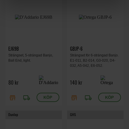
EJ69B
GBJP-6
Strängset, 5-strängad Banjo,
Strängset för 6-strängad Banjo.
Ball End, light.
E1-011, B2-014, G3-020, D4-
032, A5-042, E6-052.
80 kr
140 kr
store
local_shipping
store
local_shipping
Dunlop
GHS