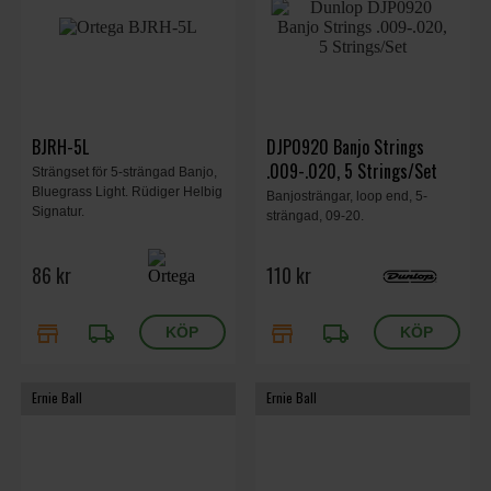
BJRH-5L
DJP0920 Banjo Strings
.009-.020, 5 Strings/Set
Strängset för 5-strängad Banjo,
Bluegrass Light. Rüdiger Helbig
Banjosträngar, loop end, 5-
Signatur.
strängad, 09-20.
86 kr
110 kr
store
local_shipping
store
local_shipping
Ernie Ball
Ernie Ball