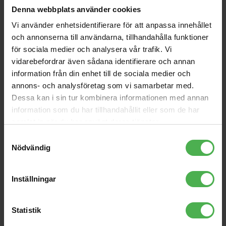
1 x XLR Ma > 1 x XLR Fe 2m
PSM300 Monitor System
Denna webbplats använder cookies
S8
Vi använder enhetsidentifierare för att anpassa innehållet
339 kr
10590 kr
och annonserna till användarna, tillhandahålla funktioner
GSP3202 Studio Monitor
LSR305P MkII
för sociala medier och analysera vår trafik. Vi
Speaker Stand
vidarebefordrar även sådana identifierare och annan
979 kr
2223 kr
information från din enhet till de sociala medier och
Double RCA-Angled RCA
Powercable powercon
annons- och analysföretag som vi samarbetar med.
Black 3m
3mtr to schuko 3x 2.5
Dessa kan i sin tur kombinera informationen med annan
149 kr
703 kr
mm
information som du har tillhandahållit eller som de har
CDJ-1500X
Insert Direct-out Adaptor
samlat in när du har använt deras tjänster.
Samtyckesval
18999 kr
200 kr
Nödvändig
1xXLR Fe > 1x6.3mm ST
1.5m
240 kr
Inställningar
Statistik