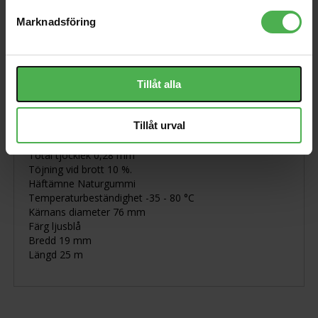
Produktbeskrivning
Marknadsföring
Självhäftande gaffatejp
Mycket hög vidhäftningsförmåga
Tillåt alla
Lätt att rulla av och lätt att riva
Produkttyp Självhäftande tejp
Tillåt urval
Typ gaffatejp
Bärande väv
Total tjocklek 0,28 mm
Töjning vid brott 10 %.
Häftämne Naturgummi
Temperaturbeständighet -35 - 80 °C
Kärnans diameter 76 mm
Färg ljusblå
Bredd 19 mm
Längd 25 m