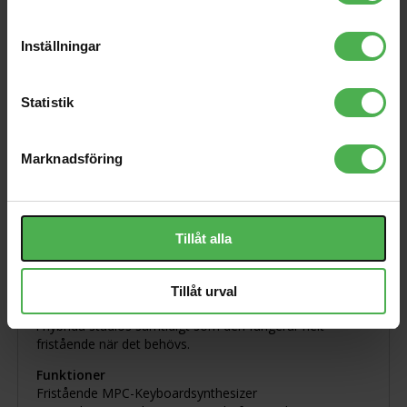
Drivet av MPC3 OS och en ny G2 åttakärnig processor
levererar MPC Key 37 G2 betydligt bättre standalone-
Inställningar
prestanda för större projekt, snabbare laddningstider
och djupare plugin-användning. Den stöder upp till 16
stereoljudspår och upp till 32 plugininstrument för
Statistik
komplett hårdvarubaserad musikproduktion.
En 7-tums multitouch-skärm ger åtkomst till MPC3:s
Marknadsföring
moderna track-baserade arbetsflöde och Linear
Arranger, vilket gör det enkelt att gå från idé till färdig låt
utan dator. Sampling från telefoner, surfplattor och
extern utrustning via USB-C ger snabba och flexibla
Tillåt alla
inspelningsmöjligheter.
Med en-kabels USB-C-anslutning för ljud, MIDI och data,
samt stöd för Ableton Live Control Mode och
Tillåt urval
projektimport/export, integreras MPC Key 37 G2 smidigt
i hybrida studios samtidigt som den fungerar helt
fristående när det behövs.
Funktioner
Fristående MPC-Keyboardsynthesizer