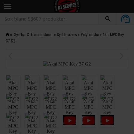
menu
»
Synthar & Trummaskiner
»
Synthesizers
»
Polyfoniska
»
Akai MPC Key
37 G2
arrow_back_ios
arrow_forward_ios