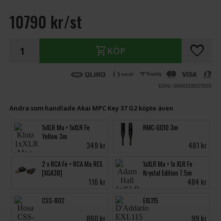
10790 kr/st
favorite
shopping_cart
KÖP
EAN: 0694318027035
Andra som handlade Akai MPC Key 37 G2 köpte även
1xXLR Ma > 1xXLR Fe
RMC-GQ10 3m
Yellow 3m
349 kr
481 kr
2 x RCA Fe > RCA Ma RES
1xXLR Ma > 1x XLR Fe
[XGA38]
Krystal Edition 7.5m
116 kr
484 kr
CSS-802
EXL115
860 kr
99 kr