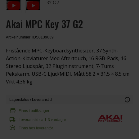
Akai MPC Key 37 G2
Artikelnummer: IDS0139039
Fristående MPC-Keyboardsynthesizer, 37 Synth-
Action-Klaviaturer Med Aftertouch, 16 RGB-Pads, 16
Stereo Ljudspår, 32 Plugininstrument, 7-Tums
Pekskärm, USB-C Ljud/MIDI, Mått 58.2 × 31.5 × 8.5 cm,
Vikt 4.36 kg.
info
Lagerstatus / Leveranstid
store
Finns i butikslager.
local_shipping
Leveranstid ca 1-3 vardagar.
warehouse
Finns hos leverantör.