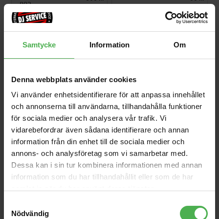
195/8
1x6.3mm Ma ST > 1xXLR
Ma 1m
370 kr
150 kr
Samtycke
Information
Om
Powercon Link Cable 5m
999 kr
Denna webbplats använder cookies
Vi använder enhetsidentifierare för att anpassa innehållet
och annonserna till användarna, tillhandahålla funktioner
Produktbeskrivning
Videos
för sociala medier och analysera vår trafik. Vi
vidarebefordrar även sådana identifierare och annan
information från din enhet till de sociala medier och
annons- och analysföretag som vi samarbetar med.
MPC Key 37 G2 är ett nästa generations fristående
Dessa kan i sin tur kombinera informationen med annan
MPC-keyboardsynthesizer utvecklat för producenter och
information som du har tillhandahållit eller som de har
beatmakare som vill ha MPC-arbetsflödet i ett
klaviaturbaserat instrument. Den kombinerar ett 37-
samlat in när du har använt deras tjänster.
klaviaturers synth-action-keybed med klassiska MPC-
Samtyckesval
pads, pitch- och modhjul samt en fokuserad standalone-
Nödvändig
produktionsmotor.