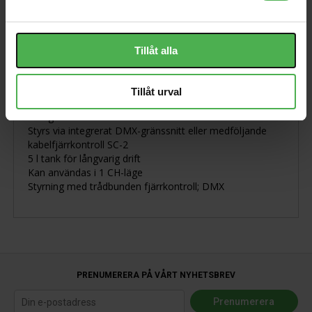
Visa orginaltexten
Tillåt alla
Förbättrad version med cirka 50 % mer effekt än sin
föregångare S-100
Metallhölje med bärhandtag, flyttbart monteringsfäste
Tillåt urval
och säkerhetsögla
Avtagbar tank
Styrs via integrerat DMX-gränssnitt eller medföljande
kabelfjärrkontroll SC-2
5 l tank för långvarig drift
Kan användas i 1 CH-läge
Styrning med trådbunden fjärrkontroll; DMX
PRENUMERERA PÅ VÅRT NYHETSBREV