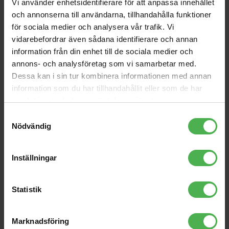
Vi använder enhetsidentifierare för att anpassa innehållet
pack
69 kr
729 kr
och annonserna till användarna, tillhandahålla funktioner
för sociala medier och analysera vår trafik. Vi
Damper Set EDZ20
CSS-802
vidarebefordrar även sådana identifierare och annan
information från din enhet till de sociala medier och
80 kr
860 kr
annons- och analysföretag som vi samarbetar med.
Thump 215
SP-3398 LS 1.5m
Dessa kan i sin tur kombinera informationen med annan
information som du har tillhandahållit eller som de har
5349 kr
795 kr
samlat in när du har använt deras tjänster.
EM-XSW 1 Dual-A
Pro Series TRS-5
Samtyckesval
Nödvändig
4079 kr
429 kr
3.5mm ST Ma > 1x6.3mm
MO Ma 0.9m
Inställningar
94 kr
Statistik
Produktbeskrivning
Marknadsföring