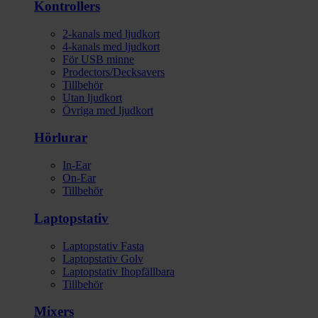
Kontrollers
2-kanals med ljudkort
4-kanals med ljudkort
För USB minne
Prodectors/Decksavers
Tillbehör
Utan ljudkort
Övriga med ljudkort
Hörlurar
In-Ear
On-Ear
Tillbehör
Laptopstativ
Laptopstativ Fasta
Laptopstativ Golv
Laptopstativ Ihopfällbara
Tillbehör
Mixers