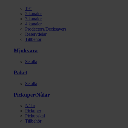
19"
2 kanaler
3 kanaler
4 kanaler
Prodectors/Decksavers
Reservdelar
Tillbehör
Mjukvara
Se alla
Paket
Se alla
Pickuper/Nålar
Nålar
Pickuper
Pickupskal
Tillbehör