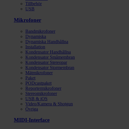
Tillbehör
USB
Mikrofoner
Bandmikrofoner
Dynamiska
Dynamiska Handhållna
Installation
Kondensator Handhållna
Kondensator Småmembran
Kondensator Stereopar
Kondensator Stormembran
Mätmikrofoner
Paket
PODcastpaket
Reportermikrofoner
Stereomikrofoner
USB & iOS
Video/Kamera & Shotgun
Övriga
MIDI-Interface