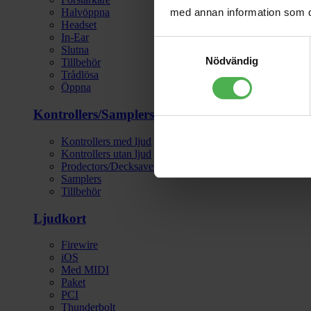
med annan information som du 
Halvöppna
Headset
In-Ear
Samtyckesval
Slutna
Nödvändig
Tillbehör
Trådlösa
Öppna
Kontrollers/Samplers
Kontrollers med ljud
Kontrollers utan ljud
Prodectors/Decksavers
Samplers
Tillbehör
Ljudkort
Firewire
iOS
Med MIDI
Paket
PCI
Thunderbolt