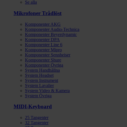
Se alla
Mikrofoner Trådlöst
Komponenter AKG
Komponenter Audio-Technica
Komponenter Beyerdynamic
Komponenter DPA
Komponenter Line 6
Komponenter Mipro
Komponenter Sennheiser
Komponenter Shure
Komponenter Övriga
System Handhållna
System Headset
System Instrument
System Lavalier
System Video & Kamera
System Övriga
MIDI-Keyboard
25 Tangenter
32 Tangenter