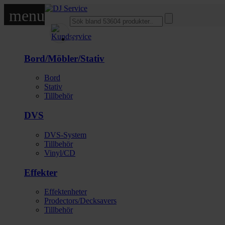
menu
DJ
Bord/Möbler/Stativ
Bord
Stativ
Tillbehör
DVS
DVS-System
Tillbehör
Vinyl/CD
Effekter
Effektenheter
Prodectors/Decksavers
Tillbehör