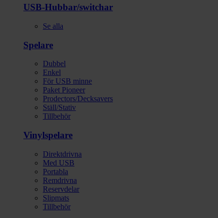
USB-Hubbar/switchar
Se alla
Spelare
Dubbel
Enkel
För USB minne
Paket Pioneer
Prodectors/Decksavers
Ställ/Stativ
Tillbehör
Vinylspelare
Direktdrivna
Med USB
Portabla
Remdrivna
Reservdelar
Slipmats
Tillbehör