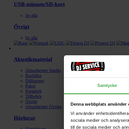
USB-minnen/SD-kort
Se alla
Övrigt
Se alla
Studio
Akustikmaterial
Absorbenter Studio
Basfällor
Diffusorer
Samtycke
Paket
Portabelt
Tillbehör
Övrigt
Denna webbplats använder 
Absorbenter Övriga
Vi använder enhetsidentifierar
Hörlurar
sociala medier och analysera 
till de sociala medier och a
Förstärkare