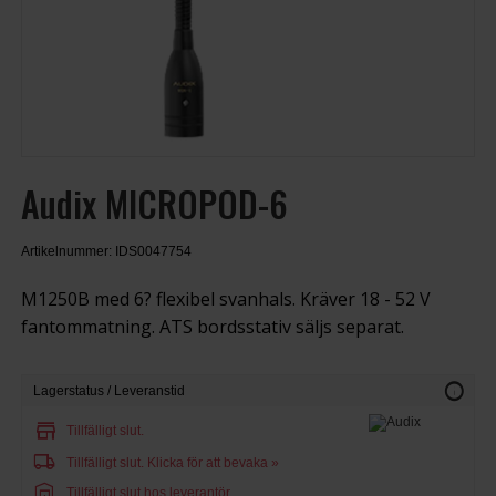
Audix MICROPOD-6
Artikelnummer: IDS0047754
M1250B med 6? flexibel svanhals. Kräver 18 - 52 V
fantommatning. ATS bordsstativ säljs separat.
info
Lagerstatus / Leveranstid
store
Tillfälligt slut.
local_shipping
Tillfälligt slut.
Klicka för att bevaka »
warehouse
Tillfälligt slut hos leverantör.