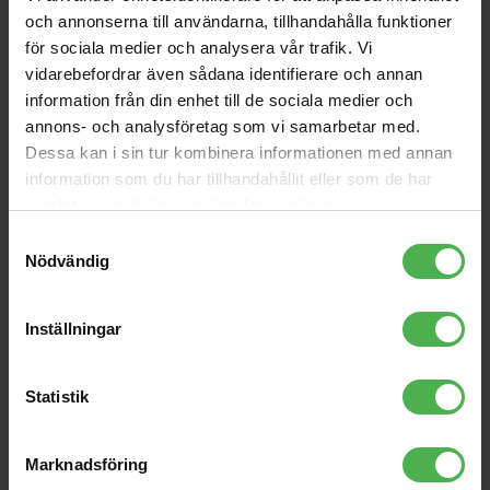
och annonserna till användarna, tillhandahålla funktioner
109 kr
345 kr
för sociala medier och analysera vår trafik. Vi
1x3.5mm Ma > 1x3.5mm
3.5mm Ma ST > 3.5 mm
vidarebefordrar även sådana identifierare och annan
Ma 1m
Ma ST 3m
information från din enhet till de sociala medier och
49 kr
140 kr
annons- och analysföretag som vi samarbetar med.
1x6.3mm > 1x6.3mm 0.6m
Dessa kan i sin tur kombinera informationen med annan
(6-pack)
information som du har tillhandahållit eller som de har
371 kr
samlat in när du har använt deras tjänster.
Samtyckesval
Nödvändig
Produktbeskrivning
Inställningar
M1250B med 6″ flexibel svanhals, kondensator/kardioid
Statistik
MICROPOD6 - M1250B med 6″ flexibel svanhals. Kräver
18 - 52 V fantommatning. ATS bordsstativ säljs separat.
Marknadsföring
MicroPodTM-serien är ett modulärt system som består