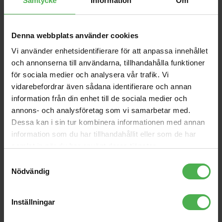
Samtycke
Information
Om
1x6.3mm Ma MO >
SONAR-112XI
1x6.3mm Ma MO 0.3m [2
181 kr
4790 kr
pcs left]
Denna webbplats använder cookies
sE4100
Spike Feet Silver Set of 4
Vi använder enhetsidentifierare för att anpassa innehållet
och annonserna till användarna, tillhandahålla funktioner
3795 kr
100 kr
för sociala medier och analysera vår trafik. Vi
vidarebefordrar även sådana identifierare och annan
DIN 5-pin Ma > 6.3mm Fe
XLR Ma > XLR Fe 1m
Adapter
information från din enhet till de sociala medier och
149 kr
139 kr
annons- och analysföretag som vi samarbetar med.
Dessa kan i sin tur kombinera informationen med annan
1x6.3mm Ma ST >
1x3.5mm Ma ST 1.5m
information som du har tillhandahållit eller som de har
119 kr
samlat in när du har använt deras tjänster.
Samtyckesval
Nödvändig
Produktbeskrivning
Inställningar