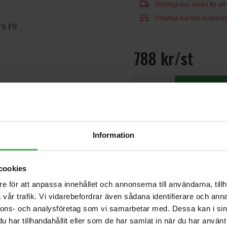
local_shipping
Tillfälligt slut.
Klicka för at
warehouse
Tillfälligt slut hos leverantö
788 kr/st
Information
Andra som handlade Audix W
cookies
Flat Instrument
Cable 118.11"
e för att anpassa innehållet och annonserna till användarna, tillh
59 kr
(300cm) Angled to
vår trafik. Vi vidarebefordrar även sådana identifierare och anna
Angled
nnons- och analysföretag som vi samarbetar med. Dessa kan i sin
Eris Studio 5
har tillhandahållit eller som de har samlat in när du har använt 