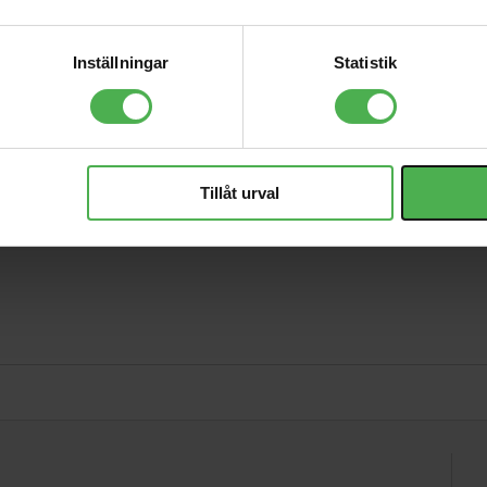
1428 kr
USB 2.0 A-B Black
Inställningar
Statistik
Straight 1m
190 kr
ning
Tillåt urval