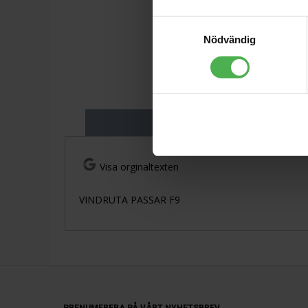
Samtyckesval
Nödvändig
Produktbeskriv
Visa orginaltexten
VINDRUTA PASSAR F9
PRENUMERERA PÅ VÅRT NYHETSBREV