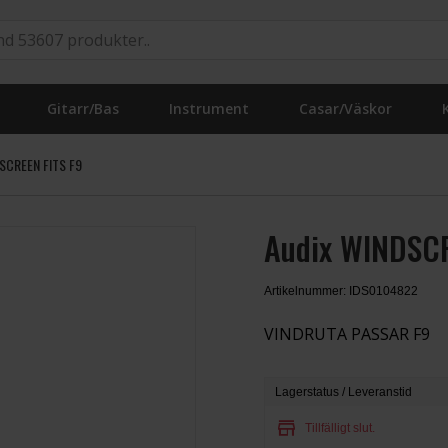
Gitarr/Bas
Instrument
Casar/Väskor
SCREEN FITS F9
Audix WINDSCR
Artikelnummer: IDS0104822
VINDRUTA PASSAR F9
Lagerstatus / Leveranstid
store
Tillfälligt slut.