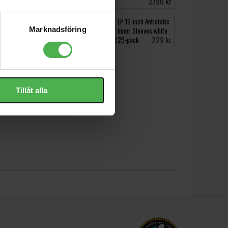
115 kr
3790 kr
cm
SM58 SE
LP 12-inch Antistatic
Marknadsföring
Inner Sleeves white
1290 kr
229 kr
25-pack
Tillåt alla