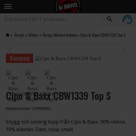
menu
»
Övrigt
»
Kläder
»
Övriga Märken Kvinna
»
Cipo & Baxx CBW1339 Top S
arrow_back_ios
arrow_forward_ios
Kampanj
Cipo & Baxx CBW1339 Top S
Artikelnummer: CIP000043
Snygg och somrig topp från Cipo & Baxx. 90% viskos,
10% elastan. Dam, rosa, small.