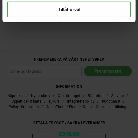
Tillåt urval
Snygg och somrig topp från Cipo & Baxx. 90% viskos,
10% elastan. Dam, rosa, small.
PRENUMERERA PÅ VÅRT NYHETSBREV
INFORMATION
Köpvillkor
/
Nyhetsbrev
/
Om företaget
/
Räntefritt
/
Service
/
Öppettider & karta
/
Djkurs
/
Integritetspolicy
/
Kundtjänst
/
Policy för cookies
/
AlphaTheta / Pioneer DJ
/
Cookie-inställningar
BETALA TRYGGT / SÄKRA LEVERANSER