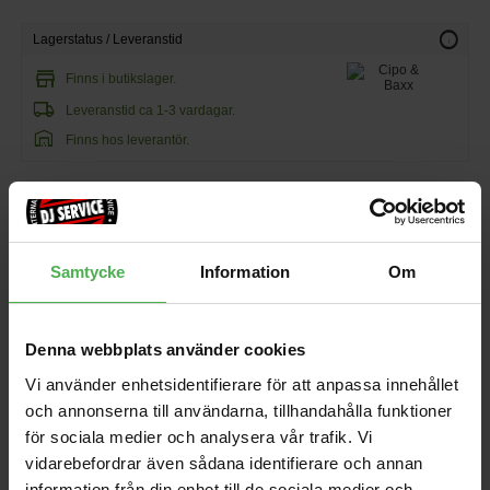
info
Lagerstatus / Leveranstid
store
Finns i butikslager.
local_shipping
Leveranstid ca 1-3 vardagar.
warehouse
Finns hos leverantör.
290 kr
79 kr/st
Samtycke
Information
Om
favorite
shopping_cart
KÖP
Denna webbplats använder cookies
Vi använder enhetsidentifierare för att anpassa innehållet
och annonserna till användarna, tillhandahålla funktioner
Andra som handlade Cipo & Baxx CBW1339 Top S köpte även
för sociala medier och analysera vår trafik. Vi
vidarebefordrar även sådana identifierare och annan
DG137B Multi Mount
LE028PB
Holder
information från din enhet till de sociala medier och