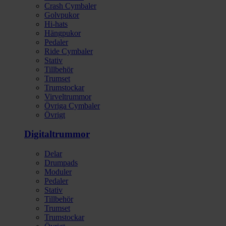
Crash Cymbaler
Golvpukor
Hi-hats
Hängpukor
Pedaler
Ride Cymbaler
Stativ
Tillbehör
Trumset
Trumstockar
Virveltrummor
Övriga Cymbaler
Övrigt
Digitaltrummor
Delar
Drumpads
Moduler
Pedaler
Stativ
Tillbehör
Trumset
Trumstockar