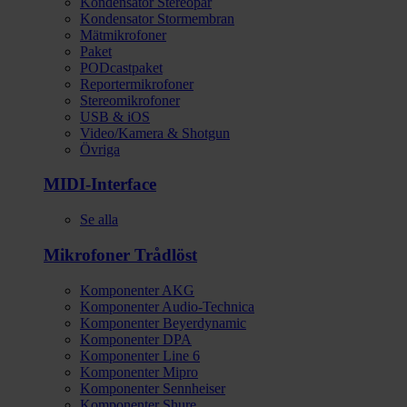
Kondensator Stereopar
Kondensator Stormembran
Mätmikrofoner
Paket
PODcastpaket
Reportermikrofoner
Stereomikrofoner
USB & iOS
Video/Kamera & Shotgun
Övriga
MIDI-Interface
Se alla
Mikrofoner Trådlöst
Komponenter AKG
Komponenter Audio-Technica
Komponenter Beyerdynamic
Komponenter DPA
Komponenter Line 6
Komponenter Mipro
Komponenter Sennheiser
Komponenter Shure