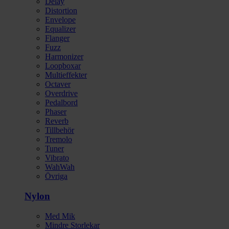
Delay
Distortion
Envelope
Equalizer
Flanger
Fuzz
Harmonizer
Loopboxar
Multieffekter
Octaver
Overdrive
Pedalbord
Phaser
Reverb
Tillbehör
Tremolo
Tuner
Vibrato
WahWah
Övriga
Nylon
Med Mik
Mindre Storlekar