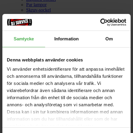
Par lampor
Skruv-sockel
Stift-sockel
Strobe
UV
Övriga
Samtycke
Information
Om
Kontrollers
Se alla
Denna webbplats använder cookies
Laser
Vi använder enhetsidentifierare för att anpassa innehållet
och annonserna till användarna, tillhandahålla funktioner
Se alla
för sociala medier och analysera vår trafik. Vi
LED
vidarebefordrar även sådana identifierare och annan
information från din enhet till de sociala medier och
Bars/Paneler
annons- och analysföretag som vi samarbetar med.
Blinders
Dekoration
Dessa kan i sin tur kombinera informationen med annan
Effekter
information som du har tillhandahållit eller som de har
Effekter DMX
samlat in när du har använt deras tjänster.
Följespot
IP-Klassade