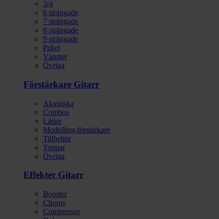
3/4
6 strängade
7 strängade
8 strängade
9 strängade
Paket
Vänster
Övriga
Förstärkare Gitarr
Akustiska
Combos
Lådor
Modelling-förstärkare
Tillbehör
Toppar
Övriga
Effekter Gitarr
Booster
Chorus
Compressor