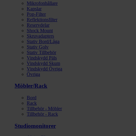
Mikrofonhållare
Kapslar
Pop-Filter
Reflektionsfilter
Reservdelar
Shock Mount
Skruvadapters
Stativ Bord/Låga
Stativ Golv
Stativ Tillbehör
Vindskydd Päls
Vindskydd Skum
Vindskydd Övriga
Övriga
Möbler/Rack
Bord
Rack
Tillbehör - Möbler
Tillbehör - Rack
Studiomonitorer