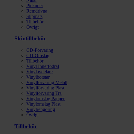
Nålar
Pickuper
Remdrivna
Slipmats
Tillbehör
Övrigt
Skivtillbehör
CD-Förvaring
CD-Omslag
Tillbehör
Vinyl Innerfodral
Vinylavdelare
Vinylborstar
Vinylförvaring Metall
Vinylförvaring Plast
Vinylförvaring Trä
Vinylomslag Papper
Vinylomslag Plast
Vinylrengöring
Övrigt
Tillbehör