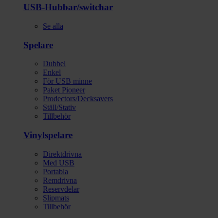
USB-Hubbar/switchar
Se alla
Spelare
Dubbel
Enkel
För USB minne
Paket Pioneer
Prodectors/Decksavers
Ställ/Stativ
Tillbehör
Vinylspelare
Direktdrivna
Med USB
Portabla
Remdrivna
Reservdelar
Slipmats
Tillbehör