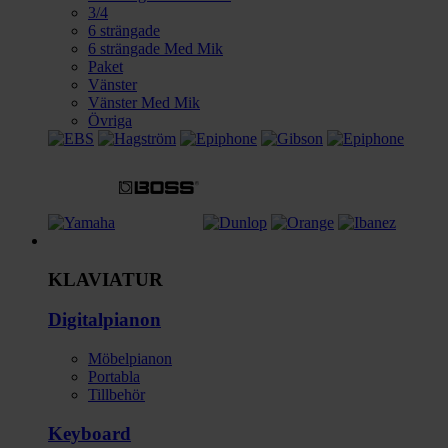
3/4
6 strängade
6 strängade Med Mik
Paket
Vänster
Vänster Med Mik
Övriga
Instrument
KLAVIATUR
Digitalpianon
Möbelpianon
Portabla
Tillbehör
Keyboard