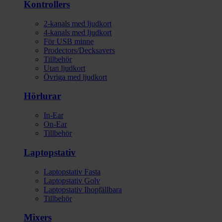
Kontrollers
2-kanals med ljudkort
4-kanals med ljudkort
För USB minne
Prodectors/Decksavers
Tillbehör
Utan ljudkort
Övriga med ljudkort
Hörlurar
In-Ear
On-Ear
Tillbehör
Laptopstativ
Laptopstativ Fasta
Laptopstativ Golv
Laptopstativ Ihopfällbara
Tillbehör
Mixers