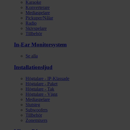
Karaoke
Konverterare
Mediaspelare
Pickuper/Nålar
Radio
Skivspelare
Tillbehör
In-Ear Monitorsystem
Se alla
Installationsljud
Högtalare - IP-Klassade
Högtalare - Paket
Högtalare - Tak
Högtalare - Vägg
Mediaspelare
Slutsteg
Subwoofers
Tillbehör
Zonemixers