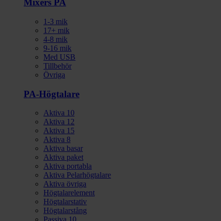
Mixers PA
1-3 mik
17+ mik
4-8 mik
9-16 mik
Med USB
Tillbehör
Övriga
PA-Högtalare
Aktiva 10
Aktiva 12
Aktiva 15
Aktiva 8
Aktiva basar
Aktiva paket
Aktiva portabla
Aktiva Pelarhögtalare
Aktiva övriga
Högtalarelement
Högtalarstativ
Högtalarstång
Passiva 10