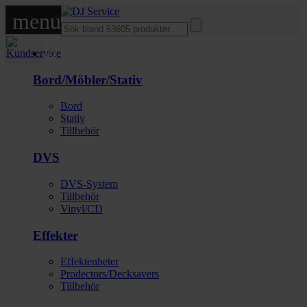
menu
DJ
Bord/Möbler/Stativ
Bord
Stativ
Tillbehör
DVS
DVS-System
Tillbehör
Vinyl/CD
Effekter
Effektenheter
Prodectors/Decksavers
Tillbehör