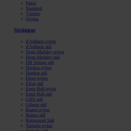
Paket
Standard
Vänster
Övriga
Strängar
d'Addario nylon
d'Addario stål
Dean Markley nylon
Dean Markley stål
DR Strings stål
Dunlop nylon
Dunlop stål
Elixir nylon
Elixir stål
Ernie Ball nylon
Ernie Ball stål
GHS stål
Gibson stål
Ibanez nylon
Ibanez stål
Rotosound Stål
Yamaha nylon
Yamaha stål