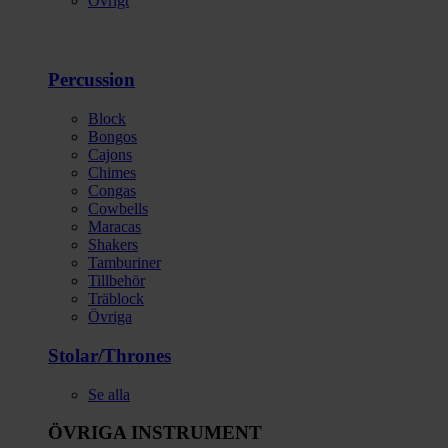
Övrigt
Percussion
Block
Bongos
Cajons
Chimes
Congas
Cowbells
Maracas
Shakers
Tamburiner
Tillbehör
Träblock
Övriga
Stolar/Thrones
Se alla
ÖVRIGA INSTRUMENT