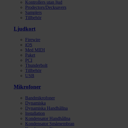
Kontrollers utan ljud
Prodectors/Decksavers
Samplers
Tillbehör
Ljudkort
Firewire
iOS
Med MIDI
Paket
PCI
Thunderbolt
Tillbehör
USB
Mikrofoner
Bandmikrofoner
Dynamiska
Dynamiska Handhållna
Installation
Kondensator Handhållna
Kondensator Småmembran