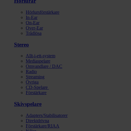
Hörlurar
Hörlursförstärkare
In-Ear
On-Ear
Over-Ear
Trådlösa
Stereo
Allt-i-ett-system
Mediaspelare
Omvandlare / DAC
Radio
Streaming
Övriga
CD-Spelare
Förstärkare
Skivspelare
Adapters/Stabilisatorer
Direktdrivna
Förstärkare/RIAA