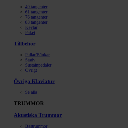
49 tangenter
61 tangenter
76 tangenter
88 tangenter
Keytar
Paket
Tillbehör
Pallar/Bänkar
Stativ
Sustainpedaler
Övrigt
Övriga Klaviatur
Se alla
TRUMMOR
Akustiska Trummor
Bastrummor