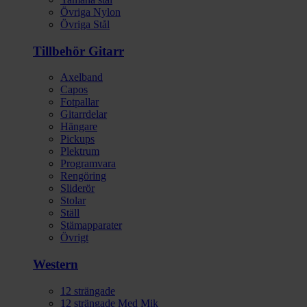
Övriga Nylon
Övriga Stål
Tillbehör Gitarr
Axelband
Capos
Fotpallar
Gitarrdelar
Hängare
Pickups
Plektrum
Programvara
Rengöring
Sliderör
Stolar
Ställ
Stämapparater
Övrigt
Western
12 strängade
12 strängade Med Mik