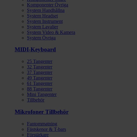
Komponenter Övriga
System Handhållna
System Headset
System Instrument
System Lavalier
System Video & Kamera
System Övriga
MIDI-Keyboard
25 Tangenter
32 Tangenter
37 Tangenter
49 Tangenter
61 Tangenter
88 Tangenter
Mini Tangenter
Tillbehör
Mikrofoner Tillbehör
Fantommatning
Fästskenor & T-bars
Förstärkare