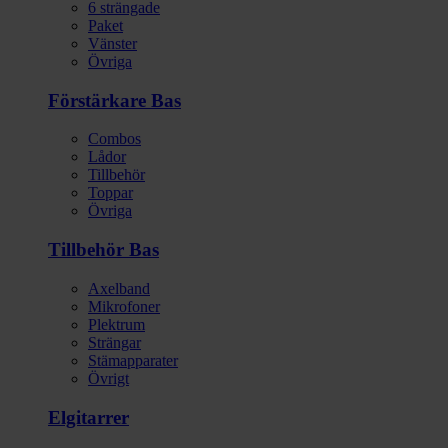
6 strängade
Paket
Vänster
Övriga
Förstärkare Bas
Combos
Lådor
Tillbehör
Toppar
Övriga
Tillbehör Bas
Axelband
Mikrofoner
Plektrum
Strängar
Stämapparater
Övrigt
Elgitarrer