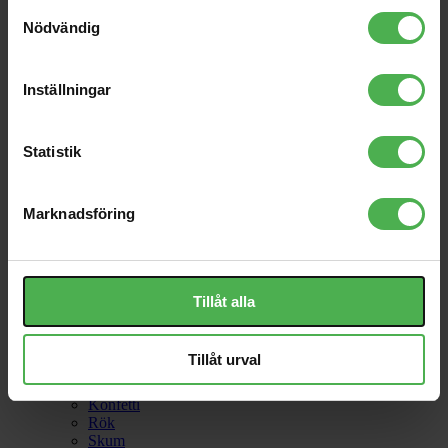
Samtyckesval
Lampor
Nödvändig
Movingheads
Paket
Par/Spots
Rep
Inställningar
Scanners
Strobe
Tillbehör
Statistik
UV
Övrigt
Marknadsföring
Spegelbollar
Se alla
SFX
Tillåt alla
Bubbel
CO2
Tillåt urval
Flame
Fläktar
Konfetti
Rök
Skum