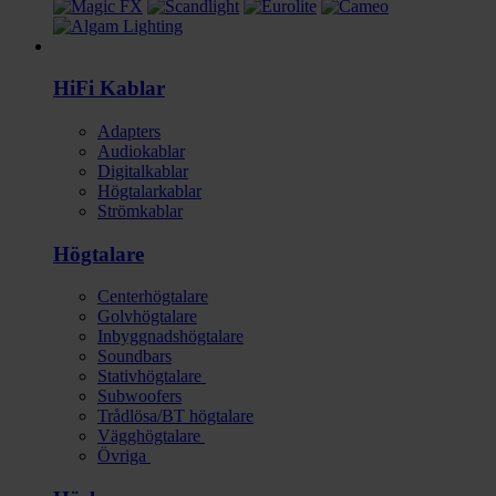
HI-FI
HiFi Kablar
Adapters
Audiokablar
Digitalkablar
Högtalarkablar
Strömkablar
Högtalare
Centerhögtalare
Golvhögtalare
Inbyggnadshögtalare
Soundbars
Stativhögtalare
Subwoofers
Trådlösa/BT högtalare
Vägghögtalare
Övriga