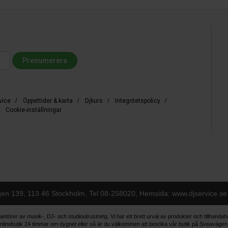
vice
/
Öppettider & karta
/
Djkurs
/
Integritetspolicy
/
/
Cookie-inställningar
gen 139, 113 46 Stockholm, Tel
08-258020
, Hemsida: www.djservice.se
antörer av musik-, DJ- och studioutrustning. Vi har ett brett urval av produkter och tillhanda
vår onlinebutik 24 timmar om dygnet eller så är du välkommen att besöka vår butik på Sveaväge