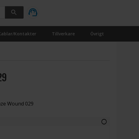
Kablar/Kontakter
Tillverkare
Övrigt
29
onze Wound 029
info