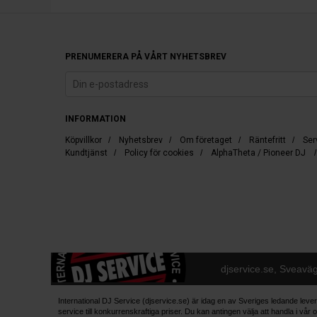
PRENUMERERA PÅ VÅRT NYHETSBREV
INFORMATION
Köpvillkor
/
Nyhetsbrev
/
Om företaget
/
Räntefritt
/
Ser
Kundtjänst
/
Policy för cookies
/
AlphaTheta / Pioneer DJ
djservice.se, Sveavä
International DJ Service (djservice.se) är idag en av Sveriges ledande lever
service till konkurrenskraftiga priser. Du kan antingen välja att handla i 