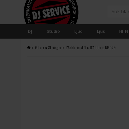
DJ
Studio
Ljud
Ljus
HI-FI
»
Gitarr
»
Strängar
»
d'Addario stål
»
D'Addario NB029