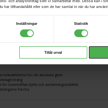
119 kr
nnons- och analysföretag som vi samarbetar med. Dessa kan i sin
har tillhandahållit eller som de har samlat in när du har använt 
Field Audio Cable
3.5mm-2xXLR
590 kr
Socket
Inställningar
Statistik
ning
Tillåt urval
a tonkvaliteterna hos din akustiska gitarr
obelagd sträng
 för oöverträffad styrka och avstämningsstabilitet
 strängarna fräscha