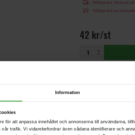
local_shipping
Tillfälligt slut.
Klicka för at
warehouse
Tillfälligt slut hos leverantö
42 kr/st
Andra som handlade D'Addar
Information
USB Ultrafast 3.2
Aluminium 1TB
2499 kr
cookies
e för att anpassa innehållet och annonserna till användarna, tillh
1x6.3mm Ma > 2xRCA
vår trafik. Vi vidarebefordrar även sådana identifierare och anna
Ma 2m