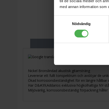
till de sociala medier och a
med annan information som du 
Samtyckesval
Nödvändig
Produktbeskriv
Visa orginaltexten
Nickel Bronslindad akustisk gitarrsträng
Levererar ett fullt tonspektrum och avslöjar de unik
Ökad korrosionsbeständighet för en längre hållbar 
Har D&#39;Addarios exklusiva högkolhaltiga NY-stål
Miljövänlig, korrosionsbeständig förpackning håller