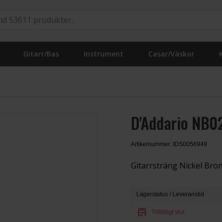
Gitarr/Bas
Instrument
Casar/Väskor
D'Addario NB0
Artikelnummer: IDS0056949
Gitarrsträng Nickel Br
Lagerstatus / Leveranstid
store
Tillfälligt slut.