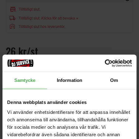
store
Tillfälligt slut.
local_shipping
Tillfälligt slut.
Klicka för att bevaka »
warehouse
Tillfälligt slut hos leverantör.
26 kr/st
favorite
shopping_cart
KÖP
Samtycke
Information
Om
EAN: 019954215385
MPN: NYS0135
Denna webbplats använder cookies
Andra som handlade D'Addario NYS0135 köpte även
Vi använder enhetsidentifierare för att anpassa innehållet
RMC-B50 15m
3.5mm Ma ST > 6.3mm
och annonserna till användarna, tillhandahålla funktioner
Ma ST Black 2m
för sociala medier och analysera vår trafik. Vi
401 kr
119 kr
vidarebefordrar även sådana identifierare och annan