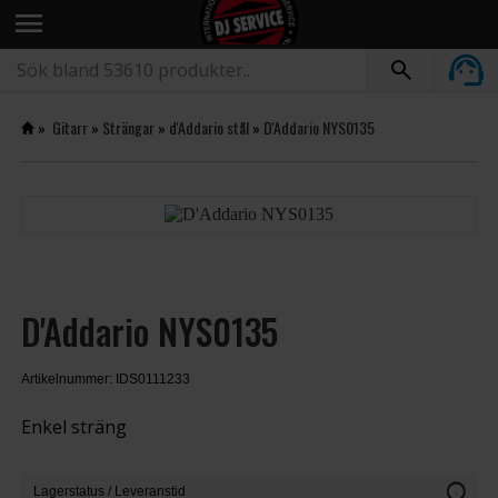
menu
»
Gitarr
»
Strängar
»
d'Addario stål
»
D'Addario NYS0135
D'Addario NYS0135
Artikelnummer: IDS0111233
Enkel sträng
info
Lagerstatus / Leveranstid