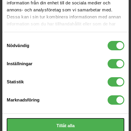
Damper Set EDZ20
MIDI Coupler 5-pin DIN to
information från din enhet till de sociala medier och
Same
annons- och analysföretag som vi samarbetar med.
80 kr
100 kr
Dessa kan i sin tur kombinera informationen med annan
SKM 100 G4-S-A
VS-Box 100/1 White
information som du har tillhandahållit eller som de har
samlat in när du har använt deras tjänster.
2549 kr
599 kr
Samtyckesval
Clone 1
Powercable CEE 7/7
Nödvändig
Angled > IEC C13 2m
8595 kr
119 kr
Inställningar
CX-516W Fäste
105 kr
Statistik
Marknadsföring
Produktbeskrivning
Visa orginaltexten
Tillåt alla