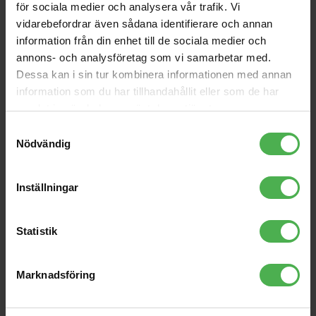
för sociala medier och analysera vår trafik. Vi
69 kr
10 kr
vidarebefordrar även sådana identifierare och annan
Tortex Gold Jazz
Herco HE111 Flat Thumb
information från din enhet till de sociala medier och
482R0,73
Pick Light
annons- och analysföretag som vi samarbetar med.
10 kr
79 kr
Dessa kan i sin tur kombinera informationen med annan
Hero HE-114 Extra Heavy
Tortex Gold Jazz 482R1,0
information som du har tillhandahållit eller som de har
[15 pcs left]
samlat in när du har använt deras tjänster.
59 kr
10 kr
Samtyckesval
PL0115
PL008
Nödvändig
14 kr
14 kr
Inställningar
EL17HD10
15 kr
Statistik
Marknadsföring
Produktbeskrivning