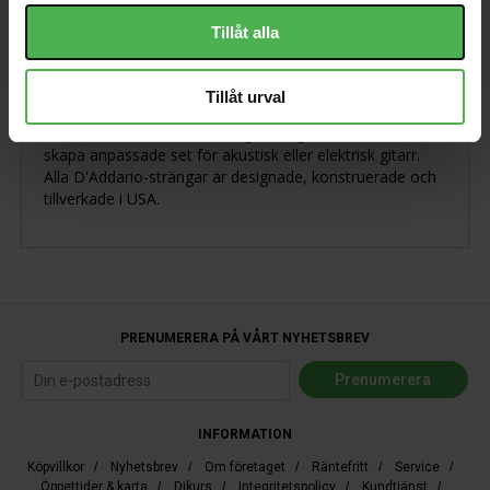
Tillåt alla
Lös sträng i stål för elgitarr och stålsträngad
weaterngitarr. Högkolhaltigt stål, kulände, tjocklek 0085.
Tillåt urval
Plain Steel Singles ger en fantastisk, långvarig ton. De
kan användas som ersättningssträngar eller för att
skapa anpassade set för akustisk eller elektrisk gitarr.
Alla D'Addario-strängar är designade, konstruerade och
tillverkade i USA.
PRENUMERERA PÅ VÅRT NYHETSBREV
INFORMATION
Köpvillkor
/
Nyhetsbrev
/
Om företaget
/
Räntefritt
/
Service
/
Öppettider & karta
/
Djkurs
/
Integritetspolicy
/
Kundtjänst
/