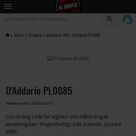
menu
»
Gitarr
»
Strängar
»
d'Addario stål
»
D'Addario PL0085
D'Addario PL0085
Artikelnummer: IDS0031373
Lös sträng i stål för elgitarr och stålsträngad
weaterngitarr. Högkolhaltigt stål, kulände, tjocklek
0085.