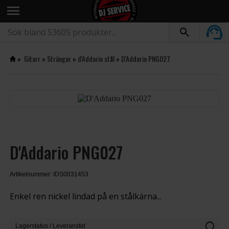
menu
»
Gitarr
»
Strängar
»
d'Addario stål
»
D'Addario PNG027
D'Addario PNG027
Artikelnummer: IDS0031453
Enkel ren nickel lindad på en stålkärna...
info
Lagerstatus / Leveranstid