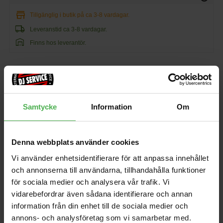
store
Tillgänglig i butik på ca 3-8 vardagar.
local_shipping
Leveranstid ca 3-8 vardagar.
warehouse
Finns hos leverantör.
30 kr/st
favorite
Samtycke
Information
Om
shopping_cart
KÖP
Denna webbplats använder cookies
EAN: 019954954475
MPN: PNG027
Vi använder enhetsidentifierare för att anpassa innehållet
Andra som handlade D'Addario PNG027 köpte även
och annonserna till användarna, tillhandahålla funktioner
för sociala medier och analysera vår trafik. Vi
ART 912 Active
Power Link Cable True1
vidarebefordrar även sådana identifierare och annan
Neutrik 3m
6899 kr
958 kr
information från din enhet till de sociala medier och
annons- och analysföretag som vi samarbetar med.