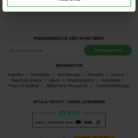
Enkel ren nickel lindad på en stålkärna
PRENUMERERA PÅ VÅRT NYHETSBREV
INFORMATION
Köpvillkor
/
Nyhetsbrev
/
Om företaget
/
Räntefritt
/
Service
/
Öppettider & karta
/
Djkurs
/
Integritetspolicy
/
Kundtjänst
/
Policy för cookies
/
AlphaTheta / Pioneer DJ
/
Cookie-inställningar
BETALA TRYGGT / SÄKRA LEVERANSER