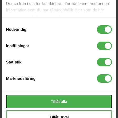
GXF-132
LE040PB
Dessa kan i sin tur kombinera informationen med annan
information som du har tillhandahållit eller som de har
150 kr
36 kr
samlat in när du har använt deras tjänster.
RS-LP2
1x6.3mm Ma > 1x6.3mm
Samtyckesval
Ma 10m STEREO
Nödvändig
349 kr
197 kr
8128 In-Ceiling
Chroma Jacks Blue
Loudspeaker
Inställningar
970 kr
129 kr
VM-50 White
Statistik
2229 kr
Marknadsföring
Produktbeskrivning
Tillåt alla
Visa orginaltexten
Tillåt urval