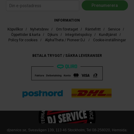
INFORMATION
Köpvillkor
/
Nyhetsbrev
/
Om företaget
/
Räntefritt
/
Service
/
Öppettider & karta
/
Djkurs
/
Integritetspolicy
/
Kundtjänst
/
Policy för cookies
/
AlphaTheta / Pioneer DJ
/
Cookie-inställningar
BETALA TRYGGT / SÄKRA LEVERANSER
djservice.se, Sveavägen 139, 113 46 Stockholm, Tel
08-258020
, Hemsida: