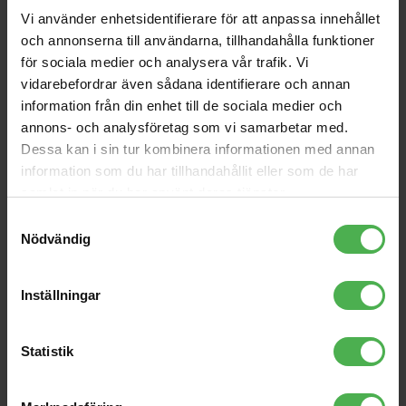
Andra som handlade DAP Audio 3.5mm Ma MO > 2 x 3.5mm Fe
Vi använder enhetsidentifierare för att anpassa innehållet
MO [XGA14] köpte även
och annonserna till användarna, tillhandahålla funktioner
för sociala medier och analysera vår trafik. Vi
SQ-1
4x6.3mm Ma > 4x6.3mm
Ma 3m
vidarebefordrar även sådana identifierare och annan
1290 kr
371 kr
information från din enhet till de sociala medier och
annons- och analysföretag som vi samarbetar med.
SC2
LED FL-201 Flamelight
Dessa kan i sin tur kombinera informationen med annan
179 kr
295 kr
information som du har tillhandahållit eller som de har
samlat in när du har använt deras tjänster.
LPH-T
3.5mm Ma MO >
2x3.5mm Fe MO
Samtyckesval
977 kr
17 kr
Nödvändig
FS-01 Foot Stool
MEI 100 G2
Inställningar
156 kr
3479 kr
BZ-7 Bench
Statistik
1563 kr