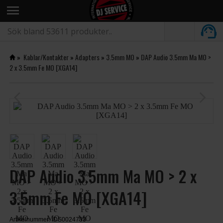
menu
»
Kablar/Kontakter
»
Adapters
»
3.5mm MO
»
DAP Audio 3.5mm Ma MO >
2 x 3.5mm Fe MO [XGA14]
arrow_back_ios
arrow_forward_ios
DAP Audio 3.5mm Ma MO > 2 x
3.5mm Fe MO [XGA14]
Artikelnummer: IDS0024733