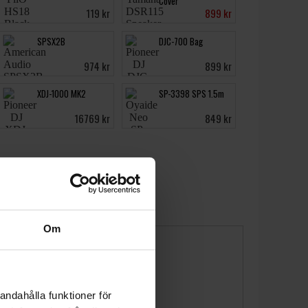
Cover
119 kr
899 kr
SPSX2B
DJC-700 Bag
974 kr
899 kr
XDJ-1000 MK2
SP-3398 SPS 1.5m
16769 kr
849 kr
Om
andahålla funktioner för