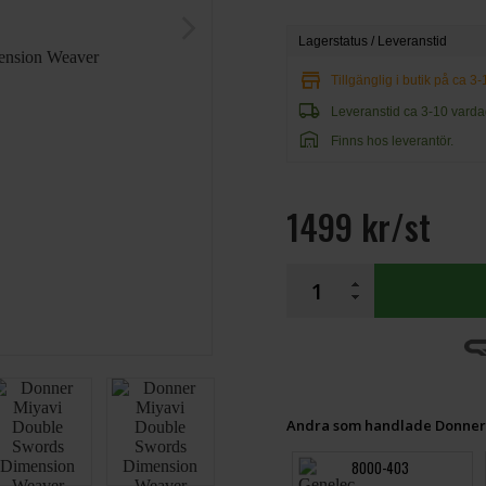
arrow_forward_ios
Lagerstatus / Leveranstid
store
Tillgänglig i butik på ca 3
local_shipping
Leveranstid ca 3-10 varda
warehouse
Finns hos leverantör.
1499 kr/st
Andra som handlade Donner 
8000-403