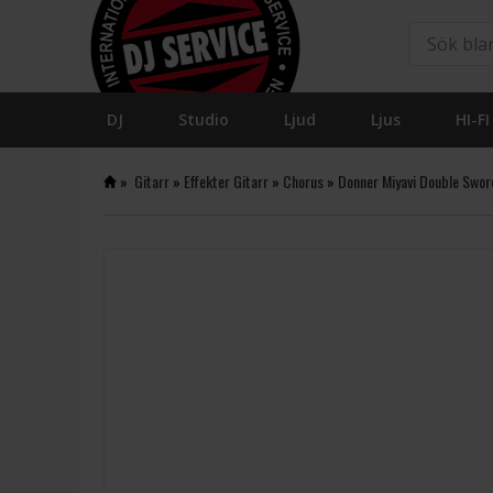
DJ
Studio
Ljud
Ljus
HI-FI
»
Gitarr
»
Effekter Gitarr
»
Chorus
»
Donner Miyavi Double Swo