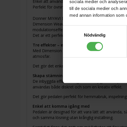
Enkel att använda – perfekt för nybörjare
sociala medier och analysera 
Perfekt för övning, studio och live
till de sociala medier och a
med annan information som du 
Donner MIYAVI Double Swords Dimension Weaver –
Dimension Weaver är en mångsidig effektpedal utvec
Samtyckesval
modulationseffekterna samlade i en pedal – chorus,
Det är ett perfekt val för dig som vill ge ditt spel 
Nödvändig
Tre effekter – en smidig lösning
Med Dimension Weaver får du chorus, delay och reve
atmosfär.
Det gör det enkelt att bygga upp ett fylligare och m
Skapa stämning och djup i ditt ljud
De inbyggda effekterna gör det möjligt att skapa al
användas både diskret och som en kreativ effekt.
Det gör pedalen perfekt för hemmabruk, inspelning o
Enkel att komma igång med
Pedalen är designad för att vara lätt att använda, så
och samma lösning utan krånglig inställning.