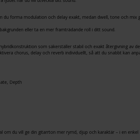
 ljudet när du vill utveckla ditt sound.
n du forma modulation och delay exakt, medan dwell, tone och mix ger
 bakgrunden eller ta en mer framträdande roll i ditt sound.
bridkonstruktion som säkerställer stabil och exakt återgivning av del
tivera chorus, delay och reverb individuellt, så att du snabbt kan anpa
Rate, Depth
m du vill ge din gitarrton mer rymd, djup och karaktär – i en enkel o