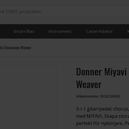
Gitarr/Bas
Instrument
Casar/Väskor
rds Dimension Weaver
Donner Miyavi
Weaver
Artikelnummer: IDS0139061
3-i-1 gitarrpedal: chorus
med MIYAVI, Skapa stora,
perfekt för nybörjare, Pe