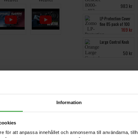
983 kr
LP-Protection Cover
fine 85 pack of 100
169 kr
Large Control Knob
50 kr
Videos
Information
cookies
e för att anpassa innehållet och annonserna till användarna, tillh