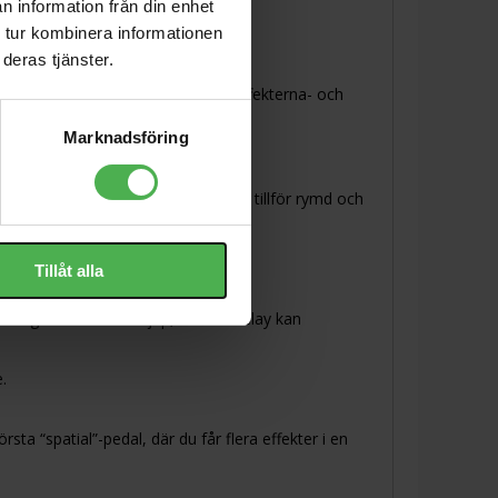
n information från din enhet
 tur kombinera informationen
deras tjänster.
Här får du tre av de viktigaste effekterna- och
nde gitarrton.
Marknadsföring
 rytmiska upprepningar och reverb tillför rymd och
r mer ambient.
Tillåt alla
reverb ger värme och djup, medan delay kan
.
sta “spatial”-pedal, där du får flera effekter i en