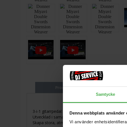
Produktbeskrivning
Samtycke
3-i-1 gitarrpedal: chorus, delay och reverb i en
Denna webbplats använder 
Utvecklad i samarbete med MIYAVI
Vi använder enhetsidentifierar
Skapa stora, atmosfäriska gitarrljud