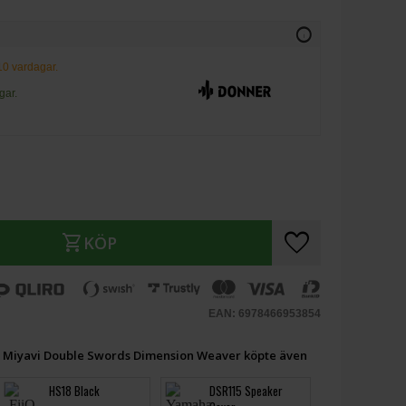
info
-10 vardagar.
gar.
favorite
shopping_cart
KÖP
EAN: 6978466953854
Miyavi Double Swords Dimension Weaver köpte även
HS18 Black
DSR115 Speaker