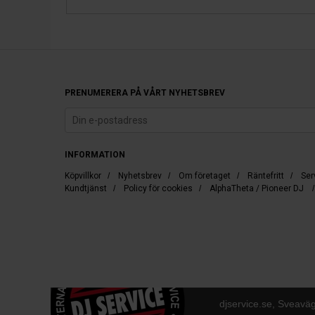
PRENUMERERA PÅ VÅRT NYHETSBREV
INFORMATION
Köpvillkor
/
Nyhetsbrev
/
Om företaget
/
Räntefritt
/
Ser
Kundtjänst
/
Policy för cookies
/
AlphaTheta / Pioneer DJ
djservice.se, Sveavä