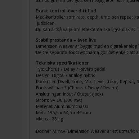
Samtidigt finns det gott om möjligheter att finjustera
Exakt kontroll över ditt ljud
Med kontroller som rate, depth, time och repeat ka
ljudbilden.
Du kan alltså välja om effekterna ska ligga diskret i
Stabil prestanda – även live
Dimension Weaver är byggd med en digital/analog hy
De tre separata footswitcharna gör det enkelt att ak
Tekniska specifikationer
Typ: Chorus / Delay / Reverb pedal
Design: Digital / analog hybrid
Kontroller: Dwell, Tone, Mix, Level, Time, Repeat, 
Footswitchar: 3 (Chorus / Delay / Reverb)
Anslutningar: Input / Output (jack)
Ström: 9V DC (300 mA)
Material: Aluminiumchassi
Mått: 195,5 x 64,5 x 44 mm
Vikt: ca. 281 g
Donner MIYAVI Dimension Weaver är ett utmärkt val o