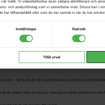
vår trafik. Vi vidarebefordrar även sådana identifierare och anna
nnons- och analysföretag som vi samarbetar med. Dessa kan i sin
har tillhandahållit eller som de har samlat in när du har använt 
 en pedal med, djup och atmosfär i ett och samma setup
klad i samarbete mellan Donner och den japanska gitarristen MIYAVI. 
 delay och reverb – så att du enkelt kan skapa en större och mer leva
mer djup och känsla, utan att behöva flera separata pedaler.
Inställningar
Statistik
rb i ett kompakt format. Chorus ger bredd och rörelse, delay skapar
er professionellt sound – oavsett om du spelar clean, lätt crunch elle
Tillåt urval
lt från subtila nyanser till stora, svävande ljudlandskap. Chorus och 
ch live – när du vill att ditt sound ska kännas större och mer levande
 att du snabbt hittar ett bra ljud. Den passar därför perfekt som din för