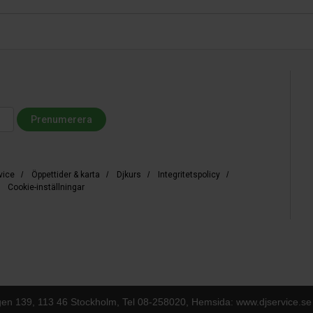
vice
/
Öppettider & karta
/
Djkurs
/
Integritetspolicy
/
/
Cookie-inställningar
gen 139, 113 46 Stockholm, Tel
08-258020
, Hemsida: www.djservice.se