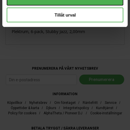
Tillåt urval
Visa orginaltexten
Plektrum, 6-pack, Stubby Jazz, 2,00mm
PRENUMERERA PÅ VÅRT NYHETSBREV
INFORMATION
Köpvillkor
/
Nyhetsbrev
/
Om företaget
/
Räntefritt
/
Service
/
Öppettider & karta
/
Djkurs
/
Integritetspolicy
/
Kundtjänst
/
Policy för cookies
/
AlphaTheta / Pioneer DJ
/
Cookie-inställningar
BETALA TRYGGT / SÄKRA LEVERANSER