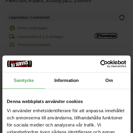
Plektrum, 6-pack, Stubby Jazz, 2.00mm
info
Lagerstatus / Leveranstid
store
Finns i butikslager.
local_shipping
Leveranstid ca 1-3 vardagar.
warehouse
Finns hos leverantör.
110 kr/st
Samtycke
Information
Om
favorite
shopping_cart
KÖP
Denna webbplats använder cookies
EAN: 710137019409
MPN:
Vi använder enhetsidentifierare för att anpassa innehållet
och annonserna till användarna, tillhandahålla funktioner
Andra som handlade Dunlop 474P200 Stubby 2.00mm 6/PLYPK
för sociala medier och analysera vår trafik. Vi
köpte även
vidarebefordrar även sådana identifierare och annan