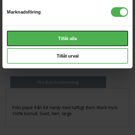
Wh/Bk 43
253 kr
96 kr
Marknadsföring
Born Navy MEFABO86 XL
Olympia Red L
96 kr
116 kr
Tillåt alla
Eagle Blue MEFAEA88 L
96 kr
Tillåt urval
Produktbeskrivning
Polo piqué från Ed Hardy med häftigt Born Black tryck.
100% bomull. Svart, herr, large.