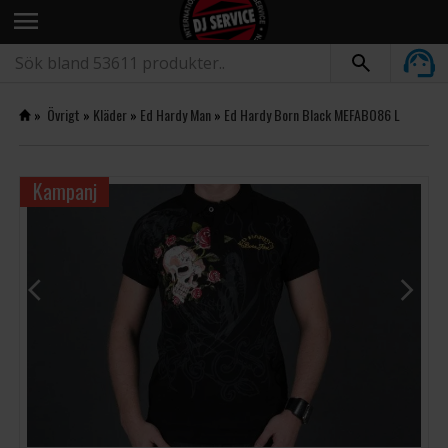
menu
»
Övrigt
»
Kläder
»
Ed Hardy Man
»
Ed Hardy Born Black MEFABO86 L
Kampanj
arrow_back_ios
arrow_forward_ios