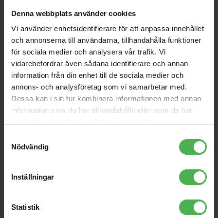
Denna webbplats använder cookies
1090 kr
96 kr/st
Vi använder enhetsidentifierare för att anpassa innehållet
och annonserna till användarna, tillhandahålla funktioner
för sociala medier och analysera vår trafik. Vi
favorite
shopping_cart
KÖP
vidarebefordrar även sådana identifierare och annan
information från din enhet till de sociala medier och
annons- och analysföretag som vi samarbetar med.
Dessa kan i sin tur kombinera informationen med annan
information som du har tillhandahållit eller som de har
Andra som handlade Ed Hardy Born Black MEFABO86 L köpte
samlat in när du har använt deras tjänster.
även
Samtyckesval
Dragon Black MEFADR87
Fierce Panther Hooded
Nödvändig
S
Black L
96 kr
599 kr
Lucky D.Grey MEFALU89
Born Olive MEFABO86 L
Inställningar
M
96 kr
96 kr
Statistik
Cassius High Mesh
Lucky D.Grey MEFALU89 S