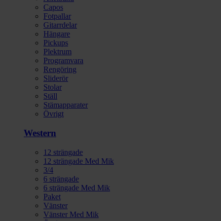
Capos
Fotpallar
Gitarrdelar
Hängare
Pickups
Plektrum
Programvara
Rengöring
Sliderör
Stolar
Ställ
Stämapparater
Övrigt
Western
12 strängade
12 strängade Med Mik
3/4
6 strängade
6 strängade Med Mik
Paket
Vänster
Vänster Med Mik