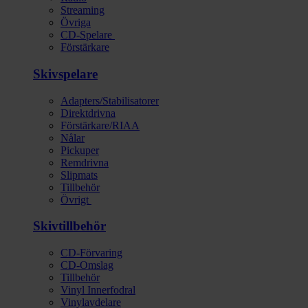
Streaming
Övriga
CD-Spelare
Förstärkare
Skivspelare
Adapters/Stabilisatorer
Direktdrivna
Förstärkare/RIAA
Nålar
Pickuper
Remdrivna
Slipmats
Tillbehör
Övrigt
Skivtillbehör
CD-Förvaring
CD-Omslag
Tillbehör
Vinyl Innerfodral
Vinylavdelare