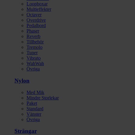
Loopboxar
Multieffekter
Octaver
Overdrive
Pedalbord
Phaser
Reverb
Tillbehör
Tremolo
Tuner
Vibrato
WahWah
Övriga
Nylon
Med Mik
Mindre Storlekar
Paket
Standard
Vänster
Övriga
Strängar