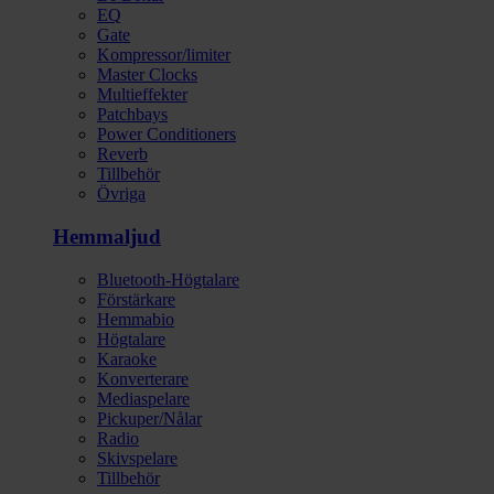
EQ
Gate
Kompressor/limiter
Master Clocks
Multieffekter
Patchbays
Power Conditioners
Reverb
Tillbehör
Övriga
Hemmaljud
Bluetooth-Högtalare
Förstärkare
Hemmabio
Högtalare
Karaoke
Konverterare
Mediaspelare
Pickuper/Nålar
Radio
Skivspelare
Tillbehör