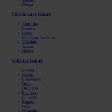
Övriga
Förstärkare Gitarr
Akustiska
Combos
Lådor
Modelling-förstärkare
Tillbehör
Toppar
Övriga
Effekter Gitarr
Booster
Chorus
Compressor
Delay
Distortion
Envelope
Equalizer
Flanger
Fuzz
Harmonizer