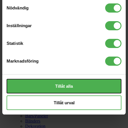
Samtyckesval
Glödlampor
Nödvändig
Bajonett Sockel
Par lampor
Inställningar
Skruv-sockel
Stift-sockel
Strobe
Statistik
UV
Övriga
Kontrollers
Marknadsföring
Se alla
Laser
Tillåt alla
Se alla
Tillåt urval
LED
Bars/Paneler
Blinders
Dekoration