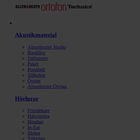
Studio
Akustikmaterial
Absorbenter Studio
Basfällor
Diffusorer
Paket
Portabelt
Tillbehör
Övrigt
Absorbenter Övriga
Hörlurar
Förstärkare
Halvöppna
Headset
In-Ear
Slutna
Tillbehör