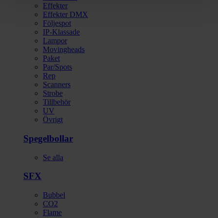
Effekter
Effekter DMX
Följespot
IP-Klassade
Lampor
Movingheads
Paket
Par/Spots
Rep
Scanners
Strobe
Tillbehör
UV
Övrigt
Spegelbollar
Se alla
SFX
Bubbel
CO2
Flame