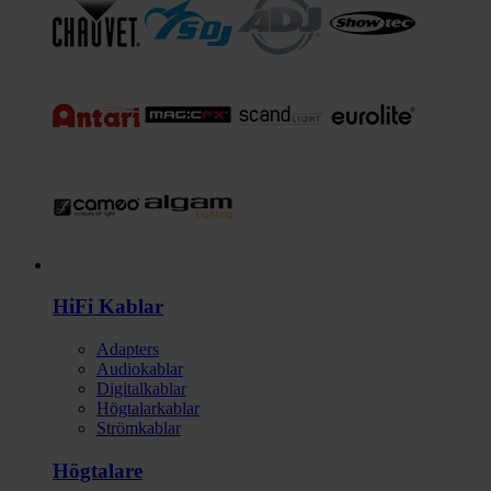
HI-FI
HiFi Kablar
Adapters
Audiokablar
Digitalkablar
Högtalarkablar
Strömkablar
Högtalare