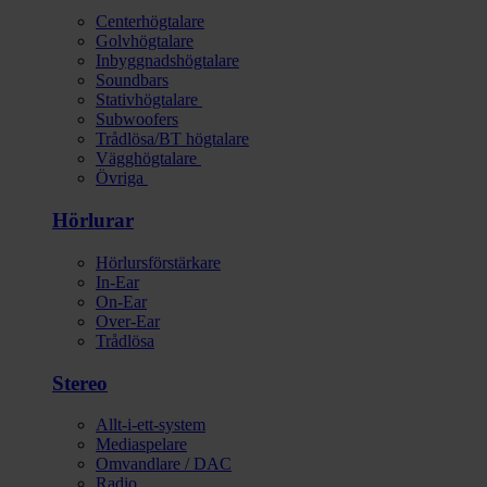
Centerhögtalare
Golvhögtalare
Inbyggnadshögtalare
Soundbars
Stativhögtalare
Subwoofers
Trådlösa/BT högtalare
Vägghögtalare
Övriga
Hörlurar
Hörlursförstärkare
In-Ear
On-Ear
Over-Ear
Trådlösa
Stereo
Allt-i-ett-system
Mediaspelare
Omvandlare / DAC
Radio