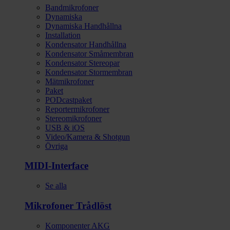
Bandmikrofoner
Dynamiska
Dynamiska Handhållna
Installation
Kondensator Handhållna
Kondensator Småmembran
Kondensator Stereopar
Kondensator Stormembran
Mätmikrofoner
Paket
PODcastpaket
Reportermikrofoner
Stereomikrofoner
USB & iOS
Video/Kamera & Shotgun
Övriga
MIDI-Interface
Se alla
Mikrofoner Trådlöst
Komponenter AKG