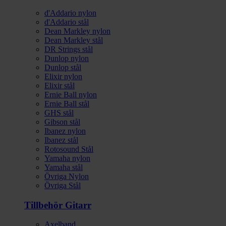
d'Addario nylon
d'Addario stål
Dean Markley nylon
Dean Markley stål
DR Strings stål
Dunlop nylon
Dunlop stål
Elixir nylon
Elixir stål
Ernie Ball nylon
Ernie Ball stål
GHS stål
Gibson stål
Ibanez nylon
Ibanez stål
Rotosound Stål
Yamaha nylon
Yamaha stål
Övriga Nylon
Övriga Stål
Tillbehör Gitarr
Axelband