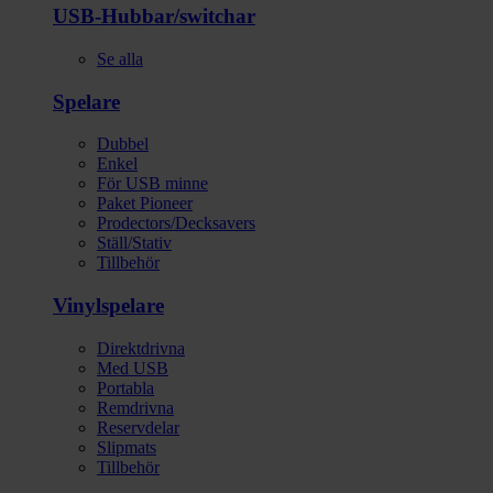
USB-Hubbar/switchar
Se alla
Spelare
Dubbel
Enkel
För USB minne
Paket Pioneer
Prodectors/Decksavers
Ställ/Stativ
Tillbehör
Vinylspelare
Direktdrivna
Med USB
Portabla
Remdrivna
Reservdelar
Slipmats
Tillbehör