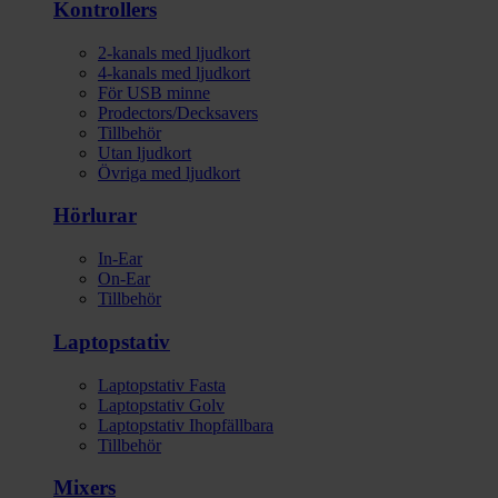
Kontrollers
2-kanals med ljudkort
4-kanals med ljudkort
För USB minne
Prodectors/Decksavers
Tillbehör
Utan ljudkort
Övriga med ljudkort
Hörlurar
In-Ear
On-Ear
Tillbehör
Laptopstativ
Laptopstativ Fasta
Laptopstativ Golv
Laptopstativ Ihopfällbara
Tillbehör
Mixers