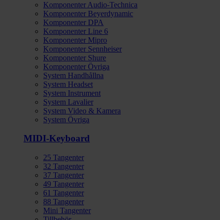
Komponenter Audio-Technica
Komponenter Beyerdynamic
Komponenter DPA
Komponenter Line 6
Komponenter Mipro
Komponenter Sennheiser
Komponenter Shure
Komponenter Övriga
System Handhållna
System Headset
System Instrument
System Lavalier
System Video & Kamera
System Övriga
MIDI-Keyboard
25 Tangenter
32 Tangenter
37 Tangenter
49 Tangenter
61 Tangenter
88 Tangenter
Mini Tangenter
Tillbehör