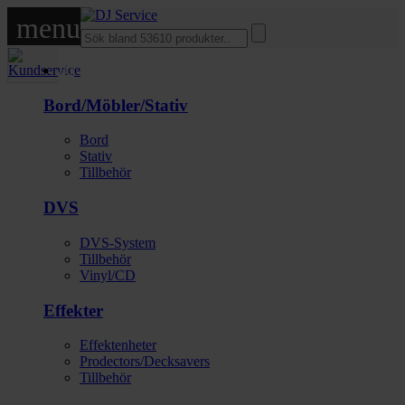
menu
DJ
Bord/Möbler/Stativ
Bord
Stativ
Tillbehör
DVS
DVS-System
Tillbehör
Vinyl/CD
Effekter
Effektenheter
Prodectors/Decksavers
Tillbehör