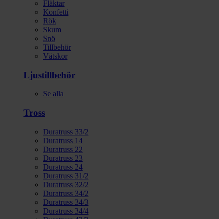
Fläktar
Konfetti
Rök
Skum
Snö
Tillbehör
Vätskor
Ljustillbehör
Se alla
Tross
Duratruss 33/2
Duratruss 14
Duratruss 22
Duratruss 23
Duratruss 24
Duratruss 31/2
Duratruss 32/2
Duratruss 34/2
Duratruss 34/3
Duratruss 34/4