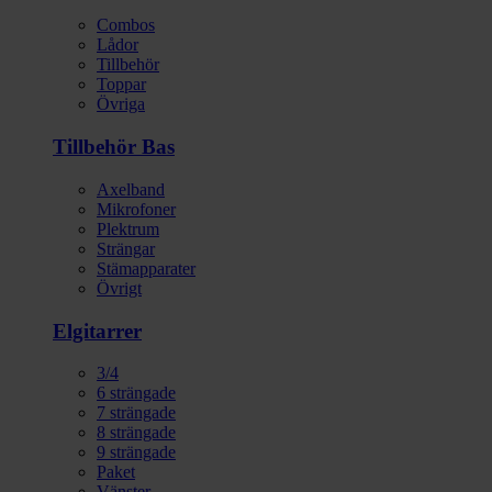
Combos
Lådor
Tillbehör
Toppar
Övriga
Tillbehör Bas
Axelband
Mikrofoner
Plektrum
Strängar
Stämapparater
Övrigt
Elgitarrer
3/4
6 strängade
7 strängade
8 strängade
9 strängade
Paket
Vänster