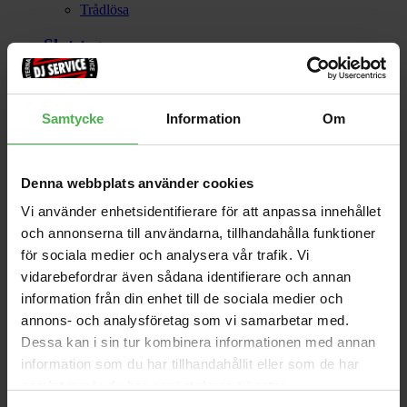
Trådlösa
Slutsteg
Se alla
Övrigt
Samtycke
Information
Om
Se alla
Denna webbplats använder cookies
Vi använder enhetsidentifierare för att anpassa innehållet
och annonserna till användarna, tillhandahålla funktioner
för sociala medier och analysera vår trafik. Vi
vidarebefordrar även sådana identifierare och annan
information från din enhet till de sociala medier och
annons- och analysföretag som vi samarbetar med.
Dessa kan i sin tur kombinera informationen med annan
information som du har tillhandahållit eller som de har
samlat in när du har använt deras tjänster.
Ljus