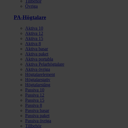
Tillbehör
Övriga
PA-Högtalare
Aktiva 10
Aktiva 12
Aktiva 15
Aktiva 8
Aktiva basar
Aktiva paket
Aktiva portabla
Aktiva Pelarhögtalare
Aktiva övriga
Högtalarelement
Högtalarstativ
Högtalarstång
Passiva 10
Passiva 12
Passiva 15
Passiva 8
Passiva basar
Passiva paket
Passiva övriga
Tillbehör