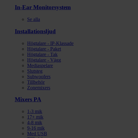
In-Ear Monitorsystem
Se alla
Installationsljud
Högtalare - IP-Klassade
Högtalare - Paket
Högtalare - Tak
Högtalare - Vägg
Mediaspelare
Slutsteg
Subwoofers
Tillbehör
Zonemixers
Mixers PA
1-3 mik
17+ mik
4-8 mik
9-16 mik
Med USB