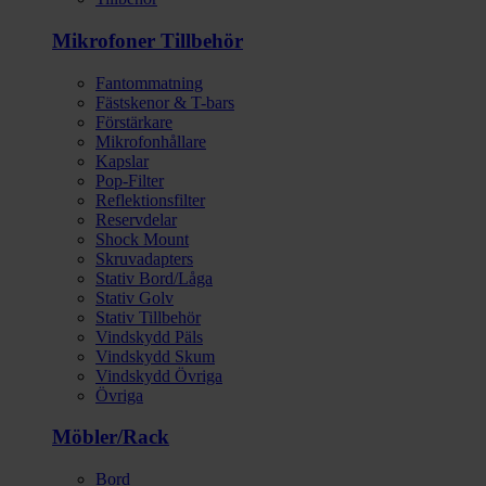
Mikrofoner Tillbehör
Fantommatning
Fästskenor & T-bars
Förstärkare
Mikrofonhållare
Kapslar
Pop-Filter
Reflektionsfilter
Reservdelar
Shock Mount
Skruvadapters
Stativ Bord/Låga
Stativ Golv
Stativ Tillbehör
Vindskydd Päls
Vindskydd Skum
Vindskydd Övriga
Övriga
Möbler/Rack
Bord