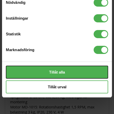
Nödvändig
Eurolite Mirror Ball Set 20cm med Pinspot – Perfekt
Inställningar
för discokänsla!
Skapa en fantastisk discoatmosfär med detta
Statistik
professionella paket. Idealisk för hem, klubbar eller
barer, garanterar denna set den klassiska discoeffekten.
Innehåll:
Marknadsföring
20 cm spegelboll (discokula) med många små speglar
Motor för rotation (MD-1015)
Pinspot ljuskälla (T-36)
Tillåt alla
Färghjul med motor (röd, gul, grön, blå)
Kedja med snabbkoppling
Tillåt urval
Funktioner:
Spegelkula: Ø 20 cm, vikt 0,57 kg, med ögla för
montering
Motor MD-1015: Rotationshastighet 1,5 RPM, max
belastning 3 kg, IP20, 230 V, 4 W