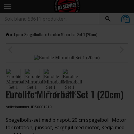
menu
»
Ljus
»
Spegelbollar
»
Eurolite Mirrorball Set 1 (20cm)
arrow_back_ios
arrow_forward_ios
Eurolite Mirrorball Set 1 (20cm)
Artikelnummer: IDS0001219
Spegelbolls-set med pinspot, 20 cm spegelboll, Motor
för rotation, pinspot, Färghjul med motor, Kedja med