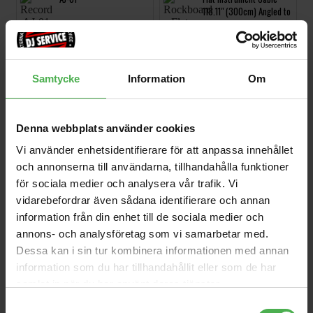
118.11" (300cm) Angled to
59 kr
59 kr
Angled
Tortex III 462P1.35
RMC-G5 1,5m
12/PLYPK
120 kr
307 kr
Samtycke
Information
Om
Premium Series XLRF-
EB-2006
TRSM-6
290 kr
81 kr
Denna webbplats använder cookies
Vi använder enhetsidentifierare för att anpassa innehållet
XLR cable 3pin 5m bk
Speakon Male Connector
och annonserna till användarna, tillhandahålla funktioner
222 kr
59 kr
för sociala medier och analysera vår trafik. Vi
vidarebefordrar även sådana identifierare och annan
Double RCA-Angled RCA
information från din enhet till de sociala medier och
Black 3m
149 kr
annons- och analysföretag som vi samarbetar med.
Dessa kan i sin tur kombinera informationen med annan
information som du har tillhandahållit eller som de har
samlat in när du har använt deras tjänster.
Produktbeskrivning
Samtyckesval