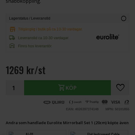
snabbkoppling.
info
Lagerstatus / Leveranstid
store
Tillgänglig i butik på ca 10-30 vardagar.
local_shipping
Leveranstid ca 10-30 vardagar.
warehouse
Finns hos leverantör.
1269 kr/st
favorite
shopping_cart
KÖP
EAN: 4026397374148
MPN: 50101855
Andra som handlade Eurolite Mirrorball Set 1 (20cm) köpte även
AJ-01
Flat Instrument Cable