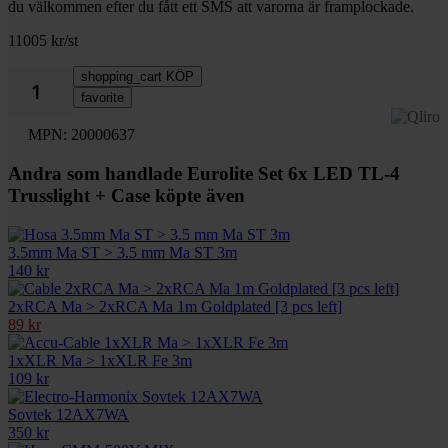
du välkommen efter du fått ett SMS att varorna är framplockade.
11005 kr/st
shopping_cart
KÖP
favorite
MPN: 20000637
Andra som handlade Eurolite Set 6x LED TL-4
Trusslight + Case köpte även
3.5mm Ma ST > 3.5 mm Ma ST 3m
140 kr
2xRCA Ma > 2xRCA Ma 1m Goldplated [3 pcs left]
89 kr
1xXLR Ma > 1xXLR Fe 3m
109 kr
Sovtek 12AX7WA
350 kr