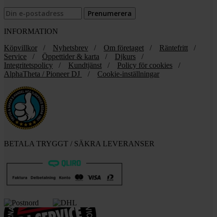
INFORMATION
Köpvillkor
/
Nyhetsbrev
/
Om företaget
/
Räntefritt
/
Service
/
Öppettider & karta
/
Djkurs
/
Integritetspolicy
/
Kundtjänst
/
Policy för cookies
/
AlphaTheta / Pioneer DJ
/
Cookie-inställningar
BETALA TRYGGT / SÄKRA LEVERANSER