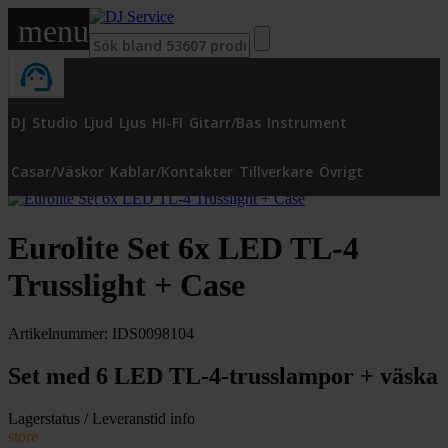
menu
DJ
Studio
Ljud
Ljus
HI-FI
Gitarr/Bas
Instrument
»
Ljus
»
LED
»
Paket
»
Eurolite
Set 6x LED TL-4 Trusslight + Case
Casar/Väskor
Kablar/Kontakter
Tillverkare
Övrigt
Eurolite Set 6x LED TL-4
Trusslight + Case
Artikelnummer: IDS0098104
Set med 6 LED TL-4-trusslampor + väska
Lagerstatus / Leveranstid
info
store