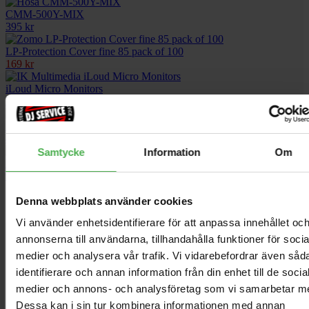
CMM-500Y-MIX
395 kr
LP-Protection Cover fine 85 pack of 100
169 kr
iLoud Micro Monitors
2690 kr
1xXLR Ma > 1xXLR Fe 7.5m PRO
410 kr
Samtycke
Information
Om
DXR15mkII
9153 kr
Denna webbplats använder cookies
Produktbeskrivning
Vi använder enhetsidentifierare för att anpassa innehållet oc
annonserna till användarna, tillhandahålla funktioner för socia
EUROLITE Set med 6 LED TL-4-trusslampor + väska
medier och analysera vår trafik. Vi vidarebefordrar även såd
identifierare och annan information från din enhet till de socia
6 justerbara trusslampor och upplysningslampor med
medier och annons- och analysföretag som vi samarbetar m
kraftfulla 4 x 8 W RGB+UV-lysdioder, inklusive väska
EUROLITE LED TL-4 QCL RGB+UV-trusslampa
Dessa kan i sin tur kombinera informationen med annan