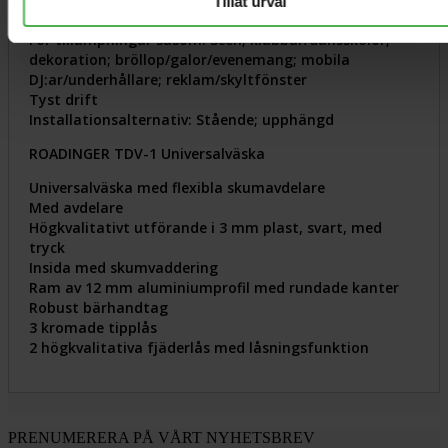
Tillåt urval
enheter
För tillämpningar såsom: Scen; klubbar/dansskolor;
dekoration; bröllop/galor/evenemang; mobila
DJ:ar/underhållare; reklam/skyltfönster
Tyst drift
Installationsalternativ: Stående; upphängd
ROADINGER TDV-1 Universalväska
Universalväska med flexibla skumavdelare
Med avdelare
Högkvalitativt utförande i 3 mm plast, svart, med
tryck
Insida med skumvaddering
Ram av 12 mm aluminiumprofil med rundade kanter
Robust bärhandtag
3 kromade tipplås
2 högkvalitativa fjäderlås med låsningsfunktion
PRENUMERERA PÅ VÅRT NYHETSBREV