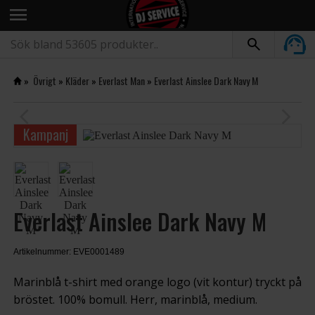
menu
»
Övrigt
»
Kläder
»
Everlast Man
»
Everlast Ainslee Dark Navy M
arrow_back_ios
arrow_forward_ios
Kampanj
Everlast Ainslee Dark Navy M
Artikelnummer: EVE0001489
Marinblå t-shirt med orange logo (vit kontur) tryckt på
bröstet. 100% bomull. Herr, marinblå, medium.