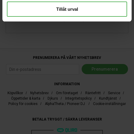
Tillåt urval
Marinblå t-shirt med orange logo (vit kontur) tryckt på
bröstet. 100% bomull. Herr, marinblå, medium.
PRENUMERERA PÅ VÅRT NYHETSBREV
INFORMATION
Köpvillkor
/
Nyhetsbrev
/
Om företaget
/
Räntefritt
/
Service
/
Öppettider & karta
/
Djkurs
/
Integritetspolicy
/
Kundtjänst
/
Policy för cookies
/
AlphaTheta / Pioneer DJ
/
Cookie-inställningar
BETALA TRYGGT / SÄKRA LEVERANSER