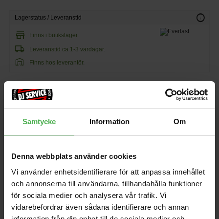
info
Lagerstatus / Leveranstid
store
Finns i butikslager.
local_shipping
Leveranstid ca 1-3 vardagar.
warehouse
Finns hos leverantör.
395 kr
122 kr/st
Samtycke
Information
Om
favorite
shopping_cart
KÖP
Denna webbplats använder cookies
Vi använder enhetsidentifierare för att anpassa innehållet
och annonserna till användarna, tillhandahålla funktioner
Andra som handlade Everlast Ainslee Dark Navy M köpte även
för sociala medier och analysera vår trafik. Vi
vidarebefordrar även sådana identifierare och annan
Insert Direct-out Adaptor
sE4100
information från din enhet till de sociala medier och