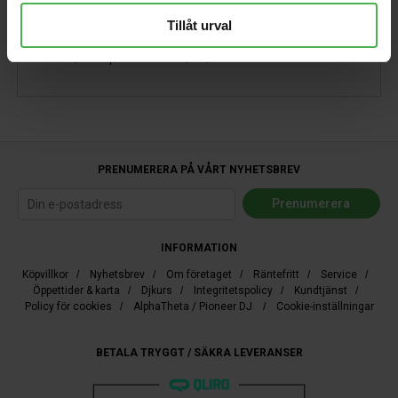
Tillåt urval
T-shirt från Everlast med logo tryckt på bröstet. 98%
bomull, 2% spandex. Dam, vit, XS.
PRENUMERERA PÅ VÅRT NYHETSBREV
INFORMATION
Köpvillkor
/
Nyhetsbrev
/
Om företaget
/
Räntefritt
/
Service
/
Öppettider & karta
/
Djkurs
/
Integritetspolicy
/
Kundtjänst
/
Policy för cookies
/
AlphaTheta / Pioneer DJ
/
Cookie-inställningar
BETALA TRYGGT / SÄKRA LEVERANSER