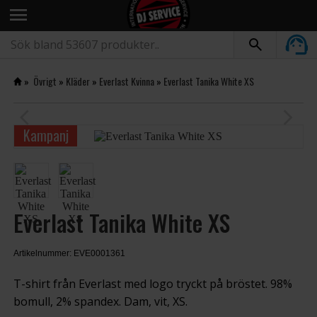
menu
»
Övrigt
»
Kläder
»
Everlast Kvinna
»
Everlast Tanika White XS
arrow_back_ios
arrow_forward_ios
Kampanj
Everlast Tanika White XS
Artikelnummer: EVE0001361
T-shirt från Everlast med logo tryckt på bröstet. 98%
bomull, 2% spandex. Dam, vit, XS.