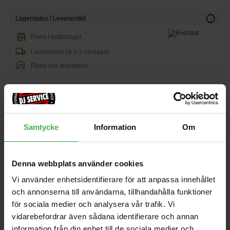
info
Lagerstatus / Leveranstid
store
Finns i butikslager.
local_shipping
Leveranstid ca 1-3 vardagar.
warehouse
Finns hos leverantör.
390 kr
142 kr/st
Samtycke
Information
Om
favorite
shopping_cart
KÖP
Denna webbplats använder cookies
Vi använder enhetsidentifierare för att anpassa innehållet
och annonserna till användarna, tillhandahålla funktioner
Andra som handlade Everlast Tanika White XS köpte även
för sociala medier och analysera vår trafik. Vi
vidarebefordrar även sådana identifierare och annan
1x6.3mm > 1x6.3mm 0.6m
G-LCD-TOTE60
(6-pack)
information från din enhet till de sociala medier och