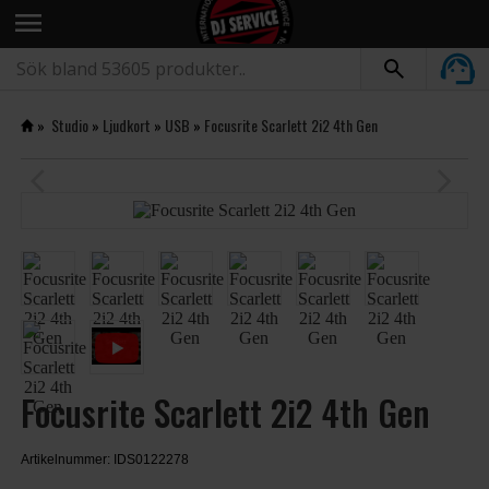
menu
»
Studio
»
Ljudkort
»
USB
»
Focusrite Scarlett 2i2 4th Gen
arrow_back_ios
arrow_forward_ios
Focusrite Scarlett 2i2 4th Gen
Artikelnummer: IDS0122278