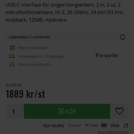
USB-C interface för singer/songwriters, 2 in, 2 ut, 2
mikrofonförstärkare, Hi-Z, 20-20kHz, 24-bit/192 kHz,
loopback, 120dB, mjukvara.
info
Lagerstatus / Leveranstid
store
Finns i butikslager.
local_shipping
Leveranstid ca 1-3 vardagar.
warehouse
Finns hos leverantör.
2199 kr
1889 kr/st
favorite
shopping_cart
KÖP
EAN: 815301001485