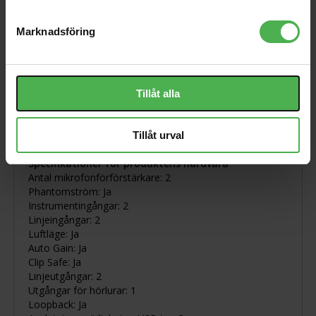
USB-C-anslutning: Anslut enkelt till din PC eller Mac med
USB-bussdriven funktionalitet
Mått: 180 x 45,5 x 99 mm 180 x 45,5 x 99 mm
Marknadsföring
Vikt: 0,57 kg
Med på köpet får du en USB-kabel (typ C till A) och det
omfattande Hitmaker Expansion Software Bundle.
Tillåt alla
Vad finns i lådan
Scarlett 2i2 4:e gen.
USB A-C-kabel
Tillåt urval
Specifikationer för produktens hårdvara
Antal mikrofonförförstärkare: 2
Phantomström: Ja
Instrumentingångar: 2
Linjeingångar: 2
Luftläge: Ja
Auto Gain: Ja
Clip Safe: Ja
Linjeutgångar: 2
Utgångar för hörlurar: 1
Loopback: Ja