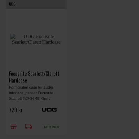
UDG
Focusrite Scarlett/Clarett
Hardcase
Formgjuten case för audio
interface, passar Focusrite
Scarlett 2i2/4i4 4th Gen /
Clarett+ 4Pre / 2Pre/ MOTU
729 kr
Ultralite MK5, vattenavvisande,
svart, lätt i vikt, 24.9 x 21.3 x 7.6
cm, 0.4 kg.
store
local_shipping
MER INFO